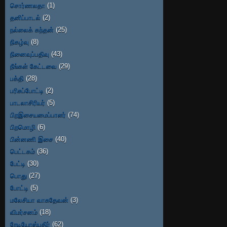
சொர்ணலதா
(1)
தனிப்பாடல்
(2)
நல்லைக் கந்தன்
(25)
நிகழ்வு
(8)
நினைவுப்பதிவு
(43)
நீங்கள் கேட்டவை
(29)
பக்தி
(28)
பரிசுப்போட்டி
(2)
பாடலாசிரியர்
(5)
பிறஇசையமைப்பாளர்
(74)
பிறமொழி
(6)
பின்னணி இசை
(40)
பெட்டகம்
(36)
பேட்டி
(30)
பொது
(27)
போட்டி
(5)
மலேசியா வாசுதேவன்
(3)
விமர்சனம்
(18)
றேடியோஸ்புதிர்
(62)