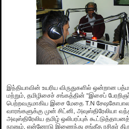
இந்தியாவின் உயரிய விருதுகளில் ஒன்றான பத்ம
மற்றும், தமிழிசைச் சங்கத்தின் "இசைப் பேரறிஞர
பெற்றவருமாகிய இசை மேதை T.N சேஷகோபாலன
வாரங்களுக்கு முன் சிட்னி, அவுஸ்திரேலியா வந
அவுஸ்திரேலிய தமிழ் ஒலிபரப்புக் கூட்டுத்தாபனத்
நானும், என்னோடு இணைந்து சங்கீத ரசிகர் திர