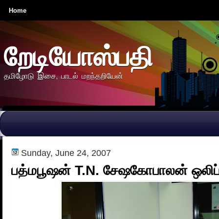
Home
றேடியோஸ்பதி
தமிழோடு இசை, பாடல் மறந்தறியேன்
Sunday, June 24, 2007
பத்மபூஷன் T.N. சேஷகோபாலன் ஒலிப்ப