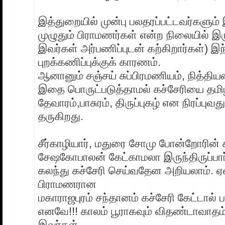
இத்துறையில் முன்பு பலதரப்பட்டவர்களும்
முழுதும் பிராமணர்கள் என்ற நிலையில் இரு
இவர்கள் அர்பணிப்புடன் கற்கிறார்கள்) இந
புறக்கணிப்புக்குக் காரணம்.
ஆனானும் சஞ்சய் சுப்பிரமணியம், நித்திய
இதை பொருட்படுத்தாமல் கச்சேரியை தமிழ்
தேவாரம்,பாசுரம், திருப்புகழ் என நிரப்புவ
தருகிறது.
சீர்காழியார், மதுரை சோமு போன்றோரின் க
சேஷகோபாலன் கேட்காமலா இருந்திருப்பார்.
கலந்து கச்சேரி செய்வதேன அறியலாம். ஏ
பிராமணரான
மகாராஜபுரம் சந்தானம் கச்சேரி கேட்டால் ப
எனவே!!! காலம் பூராகவும் விதண்டாவாதம் 
இவர்கள்