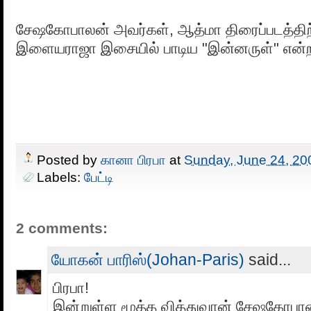
சேஷகோபாலன் அவர்கள், ஆத்மா திரைப்படத்த
இளையராஜா இசையில் பாடிய "இன்னருள்" என்ற
Posted by
கானா பிரபா
at
Sunday, June 24, 20
Labels:
பேட்டி
2 comments:
யோகன் பாரிஸ்(Johan-Paris)
said...
பிரபா!
இன்றுள்ள மூத்த வித்துவான் சேஷகோபா