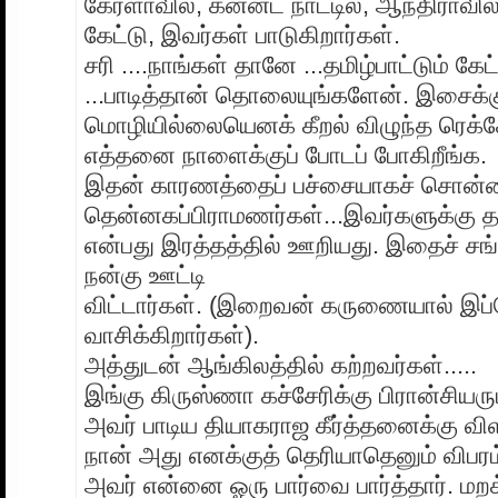
கேரளாவில், கன்னட நாட்டில், ஆந்திராவில
கேட்டு, இவர்கள் பாடுகிறார்கள்.
சரி ....நாங்கள் தானே ...தமிழ்பாட்டும் கே
...பாடித்தான் தொலையுங்களேன். இசைக்
மொழியில்லையெனக் கீறல் விழுந்த ரெக
எத்தனை நாளைக்குப் போடப் போகிறீங்க.
இதன் காரணத்தைப் பச்சையாகச் சொன்னா
தென்னகப்பிராமணர்கள்...இவர்களுக்கு தம
என்பது இரத்தத்தில் ஊறியது. இதைச் சங்
நன்கு ஊட்டி
விட்டார்கள். (இறைவன் கருணையால் இப
வாசிக்கிறார்கள்).
அத்துடன் ஆங்கிலத்தில் கற்றவர்கள்.....
இங்கு கிருஸ்ணா கச்சேரிக்கு பிரான்சிய
அவர் பாடிய தியாகராஜ கீர்த்தனைக்கு விளக
நான் அது எனக்குத் தெரியாதெனும் விபரம
அவர் என்னை ஓரு பார்வை பார்த்தார். மறக