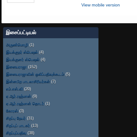
View mobile version
இசைப்பட்டியல்
அருண்மொழி
(1)
இயக்குநர் ஸ்பெஷல்
(4)
இயக்குனர் ஸ்பெஷல்
(4)
இளையராஜா
(152)
இளையராஜாவின் ஒலிப்பதிவுக்கூடம்
(5)
இன்னபிற பாடலாசிரியர்கள்
(7)
எம்.எஸ்.வி
(20)
ஏ.ஆர்.ரஹ்மான்
(9)
ஏ.ஆர்.ரஹ்மான் தொடர்
(1)
கோரஸ்
(3)
சிறப்பு நேயர்
(31)
சிறப்புப் பாடகர்
(13)
சிறப்புப்பதிவு
(38)