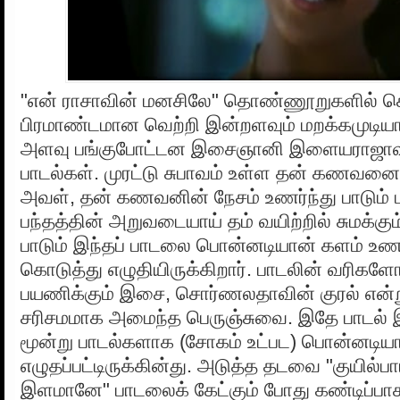
"என் ராசாவின் மனசிலே" தொண்ணூறுகளில் 
பிரமாண்டமான வெற்றி இன்றளவும் மறக்கமுடியாத
அளவு பங்குபோட்டன இசைஞானி இளையராஜாவ
பாடல்கள். முரட்டு சுபாவம் உள்ள தன் கணவனை 
அவள், தன் கணவனின் நேசம் உணர்ந்து பாடும் ப
பந்தத்தின் அறுவடையாய் தம் வயிற்றில் சுமக்க
பாடும் இந்தப் பாடலை பொன்னடியான் களம் உணர
கொடுத்து எழுதியிருக்கிறார். பாடலின் வரிகளோட
பயணிக்கும் இசை, சொர்ணலதாவின் குரல் என்ற
சரிசமமாக அமைந்த பெருஞ்சுவை. இதே பாடல் இந
மூன்று பாடல்களாக (சோகம் உட்பட) பொன்னடிய
எழுதப்பட்டிருக்கின்து. அடுத்த தடவை "குயில்
இளமானே" பாடலைக் கேட்கும் போது கண்டிப்பாக