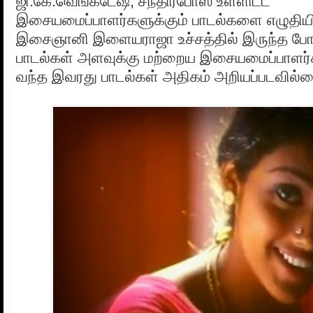
ஜி.கே.வெங்கடேஷ், சந்திரபோஸ் உள்ளிட்ட
இசையமைப்பாளர்களுக்கும் பாடல்களை எழுதியிர
இசைஞானி இளையராஜா உச்சத்தில் இருந்த போத
பாடல்கள் அளவுக்கு மற்றைய இசையமைப்பாளர்
வந்த இவரது பாடல்கள் அதிகம் அறியப்படவில்