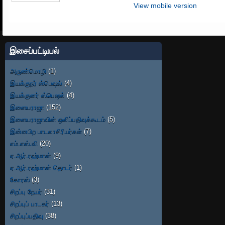
View mobile version
இசைப்பட்டியல்
அருண்மொழி
(1)
இயக்குநர் ஸ்பெஷல்
(4)
இயக்குனர் ஸ்பெஷல்
(4)
இளையராஜா
(152)
இளையராஜாவின் ஒலிப்பதிவுக்கூடம்
(5)
இன்னபிற பாடலாசிரியர்கள்
(7)
எம்.எஸ்.வி
(20)
ஏ.ஆர்.ரஹ்மான்
(9)
ஏ.ஆர்.ரஹ்மான் தொடர்
(1)
கோரஸ்
(3)
சிறப்பு நேயர்
(31)
சிறப்புப் பாடகர்
(13)
சிறப்புப்பதிவு
(38)