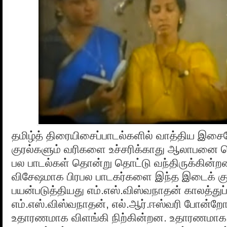
தமிழ்த் திரையிசைப்பாடல்களில் வாத்திய இசைய
குரல்களும் வரிகளை உச்சரிக்காது ஆலாபனை ச
பல பாடல்கள் தொன்று தொட்டு வந்திருக்கின்ற
விசேஷமாக பிரபல பாடகர்களை இந்த இடைக் குர
பயன்படுத்தியது எம்.எஸ்.விஸ்வநாதன் காலத்துப
எம்.எஸ்.விஸ்வநாதன், எல்.ஆர்.ஈஸ்வரி போன்றோ
உதாரணமாக விளங்கி நிற்கின்றன. உதாரணமாக ப