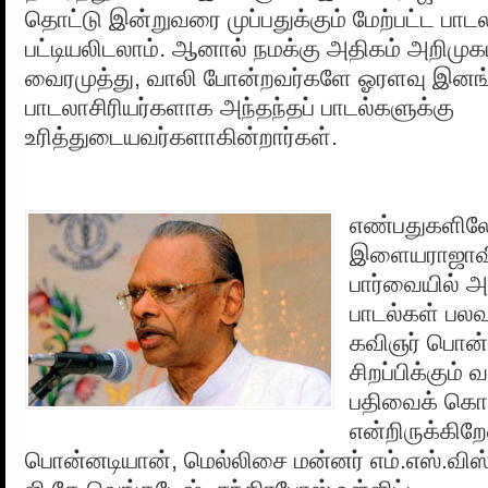
தொட்டு இன்றுவரை முப்பதுக்கும் மேற்பட்ட பாட
பட்டியலிடலாம். ஆனால் நமக்கு அதிகம் அறிமு
வைரமுத்து, வாலி போன்றவர்களே ஓரளவு இனங
பாடலாசிரியர்களாக அந்தந்தப் பாடல்களுக்கு
உரித்துடையவர்களாகின்றார்கள்.
எண்பதுகளில
இளையராஜாவ
பார்வையில்
பாடல்கள் பல
கவிஞர் பொன
சிறப்பிக்கும்
பதிவைக் கொட
என்றிருக்கிறே
பொன்னடியான், மெல்லிசை மன்னர் எம்.எஸ்.விஸ