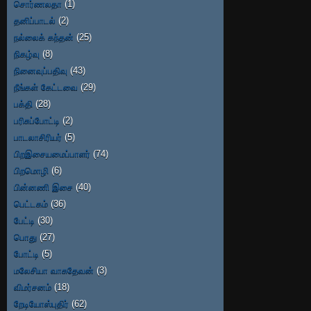
சொர்ணலதா
(1)
தனிப்பாடல்
(2)
நல்லைக் கந்தன்
(25)
நிகழ்வு
(8)
நினைவுப்பதிவு
(43)
நீங்கள் கேட்டவை
(29)
பக்தி
(28)
பரிசுப்போட்டி
(2)
பாடலாசிரியர்
(5)
பிறஇசையமைப்பாளர்
(74)
பிறமொழி
(6)
பின்னணி இசை
(40)
பெட்டகம்
(36)
பேட்டி
(30)
பொது
(27)
போட்டி
(5)
மலேசியா வாசுதேவன்
(3)
விமர்சனம்
(18)
றேடியோஸ்புதிர்
(62)