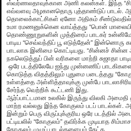
ஸ்வர்ணலதாவுக்கான அணி கலன்கள். இந்த “சிட
எவ்வளவு அழகானதொரு புத்தாண்டுப் பாடல்.
தொலைக்காட்சிகள் ஏனோ அதிகம் சீண்டுவதில
உமா ரமணனுக்கென வாய்த்தது “பொன் மாலையில
தொண்ணூறுகளின் முத்திரைப் பாடகர் உன்னிமே
பாடிய “செவ்வந்திப் பூ எடுத்தேன்” இன்னொரு க
பாடலாக இனிமை கொட்டியது. “சின்னச் சின்
நகலெடுத்துப் பின் வரிகளை மாற்றி சுஜாதா பாடி
ஒரே படத்திலேயே ஐந்து முன்னணிப் பாடகிகளை
கொடுத்த விதத்திலும் புதுமை படைத்தது “கோகு
உள்ளத்தை அள்ளித்தாவுக்கு முன்பே பாடலாசிரியர்
சேர்ந்த வெற்றிக் கூட்டணி இது.
ஆர்ப்பாட்டமான உலகில் இருந்து விலகி அமைதி 
மாற்ற வல்லது இந்த கோகுலம் படப் பாடல்கள். 
இன்றும் பெரு விருப்புக்குரிய ஒரே படத்தில் அம
பட்டியலில் “கோகுலம்” தவிர்க்க முடியாத சிம்மாச
கோகுலம் முழுப் பாடல்களையும் கேட்க