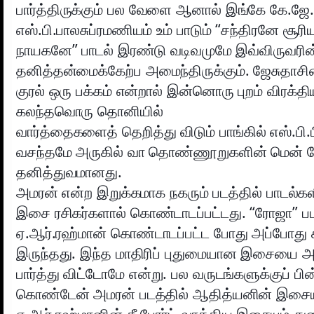
பார்த்திருக்கும் பல வேளை ஆனால் இங்கே கே.ஜே.
எஸ்.பி.பாலசுப்ரமணியம் உம் பாடும் “சந்திரனே சூர
நாயகனே” பாடல் இரண்டு வடிவமுமே இவ்விருவரின
தனித்தன்மைக்கேற்ப அமைந்திருக்கும். ஜேசுதாசி
குரல் ஒரு பக்கம் என்றால் இன்னொரு புறம் விரக்தியு
கலந்தவொரு தொனியில்
வார்த்தைகளைத் தெறித்து விடும் பாங்கில் எஸ்.பி.ப
வசந்தமே அருகில் வா தொண்ணூறுகளின் மென் ச
தனித்துவமானது.
அமரன் என்ற இறுக்கமாக நகரும் படத்தில் பாடல்க
இசை ரசிகர்களால் கொண்டாடப்பட்டது. “ரோஜா” 
ஏ.ஆர்.ரஹ்மான் கொண்டாடப்பட்ட போது அப்போது ச
இருந்தது. இந்த மாதிரிப் புதுமையான இசையை அம
பார்த்து விட்டோமே என்று. பல வருடங்களுக்குப் பின
கொண்டேன் அமரன் படத்தில் ஆதித்யனின் இசைய
ஏ.ஆர்.ரஹ்மானின் கீ போர்ட் வாத்திய இசையும் து