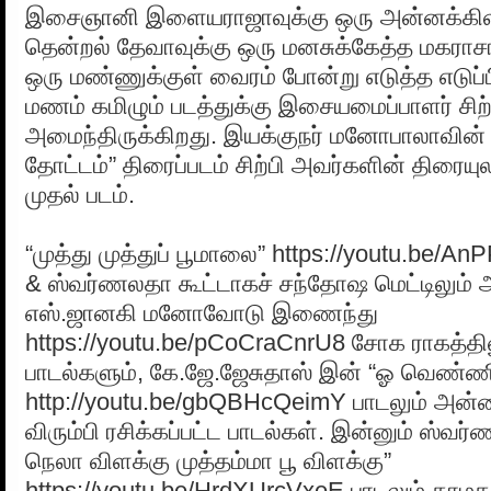
இசைஞானி இளையராஜாவுக்கு ஒரு அன்னக்கிள
தென்றல் தேவாவுக்கு ஒரு மனசுக்கேத்த மகராசா
ஒரு மண்ணுக்குள் வைரம் போன்று எடுத்த எடுப்
மணம் கமிழும் படத்துக்கு இசையமைப்பாளர் சிற
அமைந்திருக்கிறது. இயக்குநர் மனோபாலாவின்
தோட்டம்” திரைப்படம் சிற்பி அவர்களின் திரையுல
முதல் படம்.
“முத்து முத்துப் பூமாலை” https://youtu.b
& ஸ்வர்ணலதா கூட்டாகச் சந்தோஷ மெட்டிலும
எஸ்.ஜானகி மனோவோடு இணைந்து
https://youtu.be/pCoCraCnrU8 சோக ராகத்தில
பாடல்களும், கே.ஜே.ஜேசுதாஸ் இன் “ஓ வெண்ண
http://youtu.be/gbQBHcQeimY பாடலும் அன்ற
விரும்பி ரசிக்கப்பட்ட பாடல்கள். இன்னும் ஸ்வர
நெலா விளக்கு முத்தம்மா பூ விளக்கு”
https://youtu.be/HrdXUrcVxeE பாடலும் தாமதமா