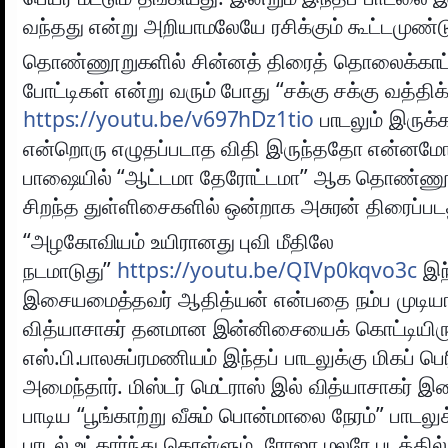
வந்தது என்று அறியாமலேயே ரசிக்கும் கூட்டமுண்ட
தொண்ணூறுகளில் சின்னத் திரைத் தொலைக்காட்
போட்டிகள் என்று வரும் போது “சக்கு சக்கு வத்திக்கு
https://youtu.be/v697hDz1tio
பாடலும் இருக்
என்றொரு எழுதப்படாத விதி இருந்ததோ என்னம
பாஷையில் “ஆட்டமா தேரோட்டமா” ஆக தொண்ணூ
சிறந்த துள்ளிசைகளில் ஒன்றாக அசுரன் திரைப்படத்
“அழகோவியம் உயிரானது புவி மீதிலே
நடமாடுது”
https://youtu.be/QIVp0kqvo3c
இந
இசையமைத்தவர் ஆதித்யன் என்பதை நம்ப முடிய
வித்யாசாகர் தனமான இன்னிசையைக் கொட்டியிருப
எஸ்.பி.பாலசுப்ரமணியம் இந்தப் பாடலுக்கு மிகப் ப
அமைந்தார். மிஸ்டர் மெட்ராஸ் இல் வித்யாசாகர் இசை
பாடிய “பூங்காற்று வீசும் பொன்மாலை நேரம்” பாடலு
பாடல் உட்கார்ந்து கொள்ளும். ரோஜா மலரே படத்தில