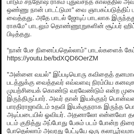
பாடும் சந்தோஷ ராகம் புதுவசந்த காலத்தில் அவர
ஒண்ணு நான் பாடட்டுமா” வை ஞாபகப்படுத்திப
வைத்தது. அதே பாடல் ஜோடிப் பாடலாக இருந்தது
ராகமே” பாடலும் தொண்ணூறுகளின் சூப்பர் ஹிட
பிடித்தது.
“நான் பேச நினைப்பதெல்லாம்” பாடல்களைக் கே
https://youtu.be/bdXQD6OerZM
"அன்னை வயல்" இப்படியொரு கவிதைத் தனமா
படத்துக்கு வைத்தவர் எவ்வளவு நிரம்பிய கனவ
முயற்சியைக் கொண்டு வரவேண்டும் என்ற முனை
இருந்திருப்பார். அவர் தான் இயக்குநர் பொன
பாரதிராஜாவிடம் உதவி இயக்குநராக இருந்த
அடிப்படையில் ஓவியர். அதனாலோ என்னவோ த
படம் குறித்து அப்போது பேசும் படம் போன்ற திரை
போதெல்லாம் அவரது பேட்டியே ஒரு கலாபூர்வமா