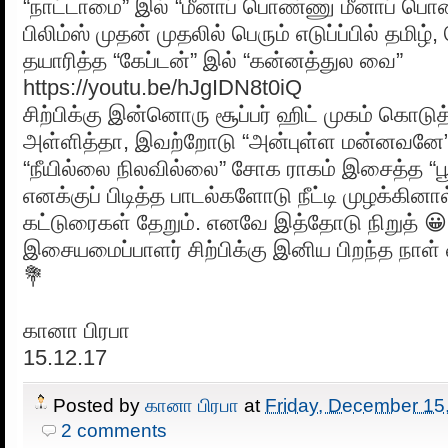
“நாட்டாமை” இல் “மீனாப் பொண்ணு மீனாப் பொண்ண
பிலிம்ஸ் முதன் முதலில் பெரும் எடுப்ப்பில் தமிழ்,
தயாரித்த “கேப்டன்” இல் “கன்னத்துல வை”
https://youtu.be/hJgIDN8t0iQ
சிற்பிக்கு இன்னொரு சூப்பர் ஹிட் முகம் கொடு
அள்ளித்தா, இவற்றோடு “அன்புள்ள மன்னவனே” பா
“நீயில்லை நிலவில்லை” சோக ராகம் இசைத்த “பூ
எனக்குப் பிடித்த பாடல்களோடு நீட்டி முழக்கினா
கட்டுரைகள் தேறும். எனவே இத்தோடு நிறுத் 😀
இசையமைப்பாளர் சிற்பிக்கு இனிய பிறந்த நாள் 
💐
கானா பிரபா
15.12.17
Posted by
கானா பிரபா
at
Friday, December 15
2 comments