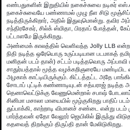
எண்பதுகளின் இறுதியில் நகைச்சுவை நடிகர் எஸ்.எ
நகைச்சுவையே பண்ணாமல் முழு நீள சிடு மூஞ்சிப் 
நடித்திருக்கிறார், அதில் இதுவுமொன்று. தவிர அம்ப
சந்திரசேகர், சில்க் ஸ்மிதா, பிரதாப் போத்தன், கேப்
பட்டாளமே இருக்கிறது.
அண்மைக் காலத்தில் வெளிவந்த Jolly LLB என்ற 
நிதி நடித்த ஒரேயொரு உருப்படியான படமாகத் தமிழ
மனிதன் படம் தான்) சட்டம் படித்தவொரு அப்பாவ
சாதுர்யத்தால் மூத்த வழக்கறிஞரையே மண்டியிட
அழகாக் காட்டியிருக்கும். கிட்டத்தட்ட அதே பாங்கி
சோடாப் புட்டிக் கண்ணாடியுடன் சத்யராஜ் நடித்த அ
தெனாவெட்டுக்கு வேணுமென்றால் சபாஷ் போடலாம
சினிமா மசாலா மாயையில் மூழ்குகிறது பாதிப் படம்
துப்பாக்கி, காற்றாடி விமானச் சண்டை என்று படம் ம
பார்த்தவன் ஏதோ வேலூர் ஜெயிலில் இருந்து விட
கதவைத் திறக்கும் திருப்தி தான் மேலிடுகிறது.