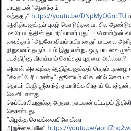
பாடலுடன் “ஆனந்தம்
வந்ததடி”
https://youtu.be/DNpMyOGnLTU
ப
ஆதித்யனுக்குப் புகழ் கொடுத்தவை. சில ஆண்டு
மலரே படத்தின் தயாரிப்பாளர் புதுப்படமொன்றின் வ
வைத்தார் “அழகோவியம் உயிரானது” பாடலை அளித்
நிறுவனம் தரும் படம் இது என்று. ஒரு பாடலை மு
படத்திற்கு விளம்பரம் செய்தது புதுமை அல்லவா?
அமரன் அளவுக்கு ஆதித்யனுக்குப் பெரும் புகழை ஈட
“சீவலப்பேரி பாண்டி”. ஜூனியர் விகடனில் செள பா எ
தொடர் பி.ஜி.ஶ்ரீகாந்த் தயாரிக்க பிரதாப் போத்தன்
வெளியானது.
நெப்போலியனுக்கு அருவா நாயகன் பட்டமும் இதிலிரு
கொண்டது.
“கிழக்கு செவக்கையிலே கீரை
அறுக்கையிலே”
https://youtu.be/aonfZhg2w