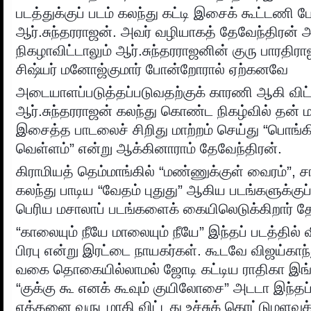
படத்துக்குப் படம் கலந்து கட்டி இசைக் கூட்டணி ப
ஆர்.சுந்தரராஜன். அவர் வழியாகத் தேவேந்திரன் 
நிகழாவிட்டாலும் ஆர்.சுந்தரராஜனின் குரு பாரதிர
சிஷ்யர் மனோஜ்குமார் போன்றோரால் ஏற்கனவே
அடையாளப்படுத்தப்படுவதற்குக் காரணி ஆகி விட்ட
ஆர்.சுந்தரராஜன் கலந்து கொண்ட நிகழ்வில் தன்
இசைத்த பாடலைச் சிறிது மாற்றம் செய்து “பொங்
வெள்ளம்” என்று ஆக்கினாராம் தேவேந்திரன்.
கிராமியத் தெம்மாங்கில் “மண்ணுக்குள் வைரம்”, சா
கலந்து பாடிய “வேதம் புதுது” ஆகிய படங்களுக்குப
பெரிய மசாலாப் படங்களைக் கையிலெடுக்கிறார் தே
“காலையும் நீயே மாலையும் நீயே” இந்தப் படத்தில் வ
பிரபு என்று இரட்டை நாயகர்கள். கூடவே விஜய்காந
வகை தொகையில்லாமல் ஜோடி கட்டிய ராதிகா இங்க
“குக்கு கூ எனக் கூவும் குயிலோசை” அடடா இந்தப்
எத்தனை வருடமாகி விட்டது உச்சுக் கொட்டுமளவு