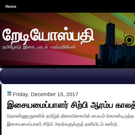
Home
றேடியோஸ்பதி
தமிழோடு இசை, பாடல் மறந்தறியேன்
Friday, December 15, 2017
இசையமைப்பாளர் சிற்பி ஆரம்ப காலத
தொண்ணூறுகளில் தமிழ்த் திரையிசையில் மையம் கொண்டிருந்த
இசையமைப்பாளர் சிற்பி அவர்களுக்குத் தனியிடம் உண்டு.