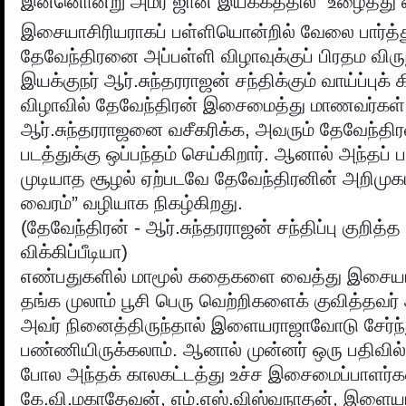
இன்னொன்று அமீர் ஜான் இயக்கத்தில் “உழைத்து 
இசையாசிரியராகப் பள்ளியொன்றில் வேலை பார்த்த
தேவேந்திரனை அப்பள்ளி விழாவுக்குப் பிரதம விர
இயக்குநர் ஆர்.சுந்தரராஜன் சந்திக்கும் வாய்ப்புக் 
விழாவில் தேவேந்திரன் இசைமைத்து மாணவர்கள் ப
ஆர்.சுந்தரராஜனை வசீகரிக்க, அவரும் தேவேந்தி
படத்துக்கு ஒப்பந்தம் செய்கிறார். ஆனால் அந்தப் 
முடியாத சூழல் ஏற்படவே தேவேந்திரனின் அறிமுக
வைரம்” வழியாக நிகழ்கிறது.
(தேவேந்திரன் - ஆர்.சுந்தரராஜன் சந்திப்பு குறித
விக்கிப்பீடியா)
எண்பதுகளில் மாமூல் கதைகளை வைத்து இசையால
தங்க முலாம் பூசி பெரு வெற்றிகளைக் குவித்தவர் 
அவர் நினைத்திருந்தால் இளையராஜாவோடு சேர்ந
பண்ணியிருக்கலாம். ஆனால் முன்னர் ஒரு பதிவில் ந
போல அந்தக் காலகட்டத்து உச்ச இசைமைப்பாளர்க
கே.வி.மகாதேவன், எம்.எஸ்.விஸ்வநாதன், இளைய