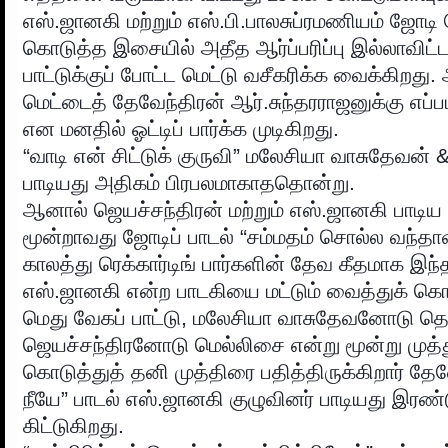
எஸ்.ஜானகி மற்றும் எஸ்.பி.பாலசுப்ரமணியம் ஜோடி ச
கொடுத்த இசையில் அதீத ஆர்ப்பரிப்பு இல்லாவிட்ட
பாட்டுக்குப் போட்ட மெட்டு வசீகரிக்க வைக்கிறது.
மெட்டைத் தேவேந்திரன் ஆர்.சுந்தரராஜனுக்கு எப்பட
என மனதில் ஓட்டிப் பார்க்க முடிகிறது.
“வாடி என் சிட்டுக் குருவி” மலேசியா வாசுதேவன் 
பாடியது அதிகம் பிரபலமாகாததொன்று.
ஆனால் ஜெயச்சந்திரன் மற்றும் எஸ்.ஜானகி பாடிய 
மூன்றாவது ஜோடிப் பாடல் “சம்மதம் சொல்ல வந்தா
காலத்து ரெக்கார்டிங் பார்களின் தேவ கீதமாக இந்த
எஸ்.ஜானகி என்ற பாடகியை மட்டும் வைத்துக் கொ
மெது வேகப் பாட்டு, மலேசியா வாசுதேவனோடு தெம்
ஜெயச்சந்திரனோடு மெல்லிசை என்று மூன்று முத
கொடுத்துத் தனி முத்திரை பதித்திருக்கிறார் தேவ
நீயே” பாடல் எஸ்.ஜானகி குழுவினர் பாடியது இரண்ட
கிட்டுகிறது.