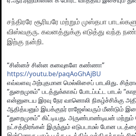
சந்திரரே சூரியரே மற்றும் முஸ்தபா பாடல்க
விஸ்வகுரு. கவனத்துக்கு எடுத்து வந்த நண
இற்கு நன்றி.
“சின்னச் சின்ன கனவுகளே கண்ணா”
https://youtu.be/paqAoGhAjBU
எவ்வளவு அற்புதமான மெல்லிசைப் பாடலிது. சித்ராவ
“துறைமுகம்” படத்துக்காகப் போடப்பட்ட பாடல் “காத
என்னுடைய இரவு நேர வானொலி நிகழ்ச்சிக்கு அதி
ஆதித்யனும் இயக்குநர் ராஜேஸ்வரும் மீண்டும் 
“துறைமுகம்” கிட்டியது. அருண்பாண்டியன் மற்ற
நட்சத்திரங்கள் இருந்தும் எடுபடாமல் போன படத்தை
இன்னொரு புகழ் பூத்த படத்தில் வந்திருந்தால் சிறப