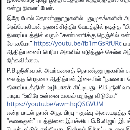
என்று நினைப்பேன்.
இதே போல் தொண்ணூறுகளில் புதுமுகங்களின் 
நெப்போலியன் குணச்சித்திர வேடத்தில் நடித்த “மின
திரைப்படத்தில் வரும் “கண்மணிக்கு நெஞ்சில் என
சோகமோ”
https://youtu.be/fb1mGsRfURc
பா
ஆதித்யனைப் பெரிய அளவில் எடுத்துச் செல்ல அந
நிற்கவில்லை.
P.B.ஶ்ரீனிவாஸ் அவர்களைத் தொண்ணூறுகளில் கூட
வைத்த பெருமை ஆதித்யன் இசையில் “நாளைய ச
திரைப்படத்தின் வழியாகக் கிட்டியது. P.B.ஶ்ரீனிவா
பாடிய “உயிரே உன்னை உலகம் மறந்து விடுமோ”
https://youtu.be/awmhqQSGVUM
என்ற பாடல் தான் அது. பிரபு - குஷ்பு அலையடித்
“கலைஞன்” படத்தினை இயக்கிய G.B.விஜய் இயக்க
பெயர் மட்டும் தங்கியது. இன்றும் இந்தப் பாடலை 