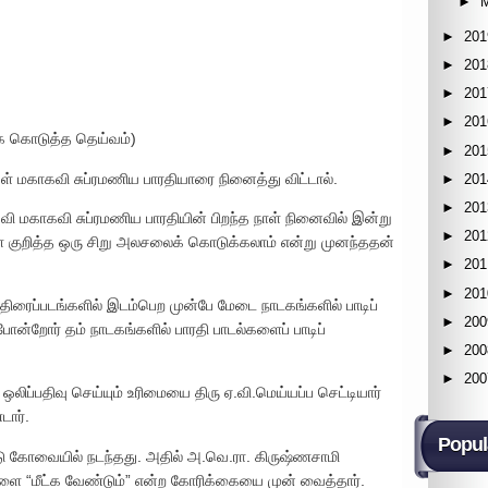
►
►
201
►
201
►
201
►
201
 கொடுத்த தெய்வம்)
►
201
ுகள் மகாகவி சுப்ரமணிய பாரதியாரை நினைத்து விட்டால்.
►
201
►
201
ி மகாகவி சுப்ரமணிய பாரதியின் பிறந்த நாள் நினைவில் இன்று
►
201
் குறித்த ஒரு சிறு அலசலைக் கொடுக்கலாம் என்று முனந்ததன்
►
201
►
201
 திரைப்படங்களில் இடம்பெற முன்பே மேடை நாடகங்களில் பாடிப்
►
200
ா போன்றோர் தம் நாடகங்களில் பாரதி பாடல்களைப் பாடிப்
►
200
►
200
ிப்பதிவு செய்யும் உரிமையை திரு ஏ.வி.மெய்யப்ப செட்டியார்
டார்.
Popul
டு கோவையில் நடந்தது. அதில் அ.வெ.ரா. கிருஷ்ணசாமி
ல்களை “மீட்க வேண்டும்” என்ற கோரிக்கையை முன் வைத்தார்.