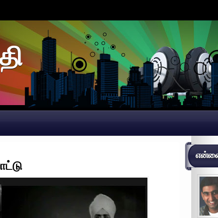
தி
என்னைப
ாட்டு