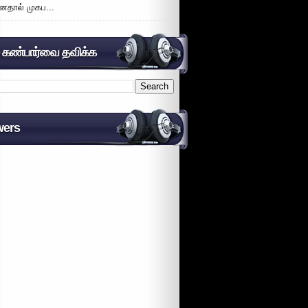
னதால் முகப...
் கண்பார்வை தவிக்க
wers