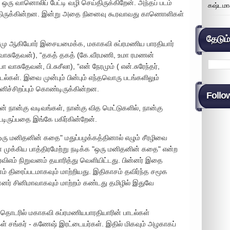
ரு வானொலிப் பேட்டி வழி செய்திருக்கிறேன். அந்தப் படம்
கஷ்டமா
ுந்திருக்கின்றன. இன்று அதை நினைவு கூரவாவது காணொளிகள்
தேடும
சோமு ஆகியோர் இசையமைக்க, மகாகவி சுப்ரமணிய பாரதியார்
 வாசுதேவன்), “தகத் தகத் (கே.வீரமணி, உமா ரமணன்
வாசுதேவன், பி.சுசீலா), “என் நேரமும் ( என்.சுரேந்தர்,
ல்கள். இவை முன்பும் பின்பும் எந்தவொரு படங்களிலும்
னிச்சிறப்பும் கொண்டிருக்கின்றன.
Follo
ன் நான்கு வடிவங்கள், நான்கு வித மெட்டுகளில், நான்கு
ருப்பதை இங்கே பகிர்கின்றேன்.
ஒரு மனிதனின் கதை" மதுப்பழக்கத்தினால் எழும் சீரழிவை
ன் முக்கிய பாத்திரமேற்று நடிக்க "ஒரு மனிதனின் கதை" என்ற
எம் நிறுவனம் தயாரித்து வெளியிட்டது. பின்னர் இதை
் திரைப்படமாகவும் மாற்றியது. இதிகாசம் தவிர்ந்த சமூக
னர் சினிமாவாகவும் மாற்றம் கண்டது தமிழில் இதுவே
ொடரில் மகாகவி சுப்ரமணியபாரதியாரின் பாடல்கள்
ள் சங்கர் - கணேஷ் இரட்டையர்கள். இதில் மிகவும் அழகாகப்