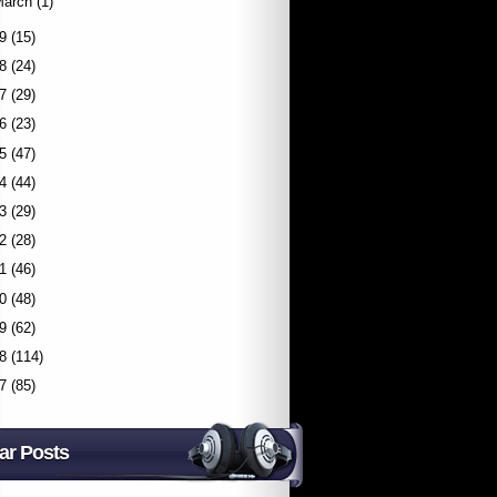
March
(1)
9
(15)
8
(24)
7
(29)
6
(23)
5
(47)
4
(44)
3
(29)
2
(28)
1
(46)
0
(48)
9
(62)
8
(114)
7
(85)
ar Posts