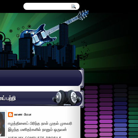
் பற்றி
கானா பிரபா
ஈழத்தினைப் பிரிந்த நாள் முதல் முகவரி
இழந்த மனிதர்களில் நானும் ஒருவன்
VIEW MY COMPLETE PROFILE