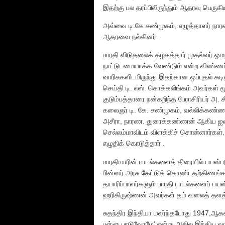
இதற்கு பல தரப்பிலிருந்தும் ஆதரவு பெருகி
அவ்வை டி.கே சண்முகம், எழுத்தாளர் நா
ஆதரவை நல்கினர்.
பாரதி விடுதலைக் கழகத்தார் முதல்வர் ஓமந
நாட்டுடமையாக்க வேண்டும் என்ற விண்ணப்ப
வாரிசுகளிடமிருந்து இதற்கான ஒப்புதல் க
செய்தி டி. எஸ். சொக்கலிங்கம் அவர்க
குடும்பத்தாரை நன்கறிந்த பேராசிரியர் அ
கலைஞர் டி. கே. சண்முகம், வல்லிக்கண்ண
அசீரா, நாரண. துரைக்கண்ணன் ஆகிய ஐவர் 
செல்லம்மாவிடம் விளக்கிச் சொன்னார்கள். 
எழுதிக் கொடுத்தார் .
பாரதியாரின் பாடல்களைத் திரையில் பயன்படுத
பின்னர் அரசு கேட்டுக் கொண்டதற்கிணங்
தயாரிப்பாளர்களும் பாரதி பாடல்களைப் பயன்
ஹரிகிருஷ்ணன் அவர்கள் தம் வலைத் தளத்தில
சுதந்திர இந்தியா மலர்ந்தபோது 1947,ஆக
பள்ளு பாடுவோமே’ என்று அகில இந்திய வ