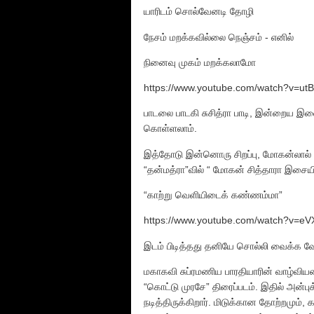
யாரிடம் சொல்வேனடி தோழி
நேசம் மறக்கவில்லை நெஞ்சம் - எனில்
நினைவு முகம் மறக்கலாமோ
https://www.youtube.com/watch?v=ut
பாடலை பாடகி சுசித்ரா பாடி, இன்றைய இ
கொள்ளலாம்.
இத்தோடு இன்னொரு சிறப்பு, மோகன்லால் 
“தன்மத்ரா”வில் “ மோகன் சித்தாரா இசையி
“காற்று வெளியிடைக் கண்ணம்மா”
https://www.youtube.com/watch?v=e
இடம் பிடித்தது தனியே சொல்லி வைக்க வ
மகாகவி சுப்ரமணிய பாரதியாரின் வாழ்விய
“கொட்டு முரசே” திரைப்படம். இதில் அன்பு
நடித்திருக்கிறார். மிடுக்கான தோற்றமும்,