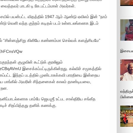
வைத்தவர் பாடகி டி.கே.பட்டம்மாள் அவர்கள்.
சையில் பயன்பட்ட விதத்தில் 1947 ஆம் ஆண்டு ஏவிஎம் இன் “நாம்
்டு வெளி வந்த குற்றம் கடிதல் படம் உள்ளடலங்கலாக இடம்
தில் “சின்னஞ்சிறு கிளியே கண்ணம்மா செல்வக் களஞ்சியமே”
இசையமை
oJEhFCnsVQw
ுநந்தன் குழுவின் கூட்டுக் குரலிலும்
CBqAVmU இசைக்கப்பட்டிருக்கின்றது. கல்விச் சமூகத்தில்
கப்பட்ட இந்தப் படத்தில் முண்டாசுக்கவி பாரதியை இன்றைய
ிய பாங்கில் அவரின் சிந்தனைகள் காலம் தாண்டியவை,
்றன.
வந்திரு
பின்னணி
ிப்பாடல்களாக பாம்பே ஜெயஶ்ரீ உட்பட சாஸ்திரிய சங்கீத
டிச் சிறப்பித்தது தனிக் கணக்கு.