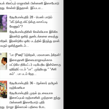
ைக் கிளப்பும் ராஜாவின் பின்னணி இசையோடு
றது. கேள்வி இதுதான். இப்படம...
றேடியோஸ்புதிர் 28 - பெண் பாடும்
"வீட்டுக்கு விட்டுக்கு வாசப்படி
வேணும்"?
றேடியோஸ்புதிரின் கேள்வியாக இங்கே
இரண்டு ஒலித் துண்டங்களை வைத்து
்றேன். இரண்டுமே ஒரே படத்தில் இருந்து தான்.
 வரும் ஒலித்துண்டம்...
"பா (Paa)" ர்த்தேன், பரவசமடைந்தேன்!
இசைஞானி இளையராஜாவுக்காக
மட்டுமே தியேட்டர் படியேறிய இன்னொரு
ஹிந்திப் படம் "பா". முந்தியது " "சீனி
கம்" . பா படம் நேற...
றேடியோஸ்புதிர் 36 - ஆஸ்கார் தமிழன்
ரஹ்மேனியா
றேடியோஸ்புதிர் முதல் தடவையாக
இசைப்புயல் ரஹ்மானின் முத்தான ஐந்து
பின்னணி இசையோடு புதிர்
்றது. (ராஜா இல்லாமல் பதிவை போட