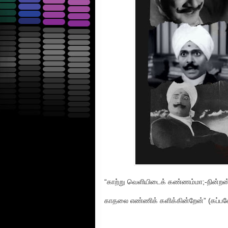
“காற்று வெளியிடைக் கண்ணம்மா;-நின்றன
காதலை எண்ணிக் களிக்கின்றேன்” (கப்பல