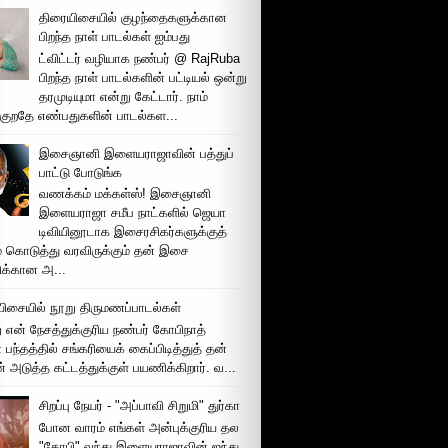
திரையிசையில் குழந்தைகளுக்கான
பிறந்த நாள் பாடல்கள் ஐம்பது
ட்விட்டர் வழியாக நண்பர் @ RajRuba
பிறந்த நாள் பாடல்களின் பட்டியல் ஒன்று
தரமுடியுமா என்று கேட்டார். நாம்
்குறதே எண்பதுகளின் பாடல்கள...
இசைஞானி இளையராஜாவின் பத்துப்
பாட்டு போடுங்க
வணக்கம் மக்கள்ஸ்! இசைஞானி
இளையராஜா சமீப நாட்களில் ஜெயா
டிவியினூடாக இசைரசிகர்களுக்குத்
் கொடுத்து வரவிருக்கும் தன் இசை
சிக்கான அ...
ிசையில் நூறு திருமணப்பாடல்கள்
 என் நேசத்துக்குரிய நண்பர் கோபிநாத்
பந்தத்தில் சங்கரியைக் கைப்பிடித்துத் தன்
் அடுத்த கட்டத்துக்குள் பயணிக்கிறார். வ...
சிறப்பு நேயர் - "அப்பாவி சிறுமி" துர்கா
போன வாரம் எங்கள் அன்புக்குரிய தல
"கோபி" வந்து இளையராஜாவின் ஐந்து