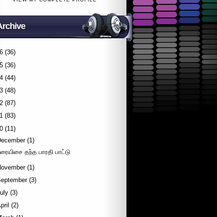
Archive
6
(36)
5
(36)
4
(44)
3
(48)
2
(87)
1
(83)
0
(11)
December
(1)
ிரையிசை தந்த பாரதி பாட்டு
November
(1)
September
(3)
uly
(3)
pril
(2)