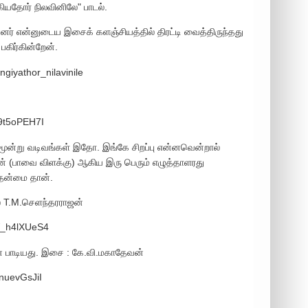
்கியதோர் நிலவினிலே" பாடல்.
ன்னர் என்னுடைய இசைக் களஞ்சியத்தில் திரட்டி வைத்திருந்தது
பகிர்கின்றேன்.
giyathor_nilavinile
9t5oPEH7I
 மூன்று வடிவங்கள் இதோ. இங்கே சிறப்பு என்னவென்றால்
் (பாவை விளக்கு) ஆகிய இரு பெரும் எழுத்தாளரது
் தன்மை தான்.
் T.M.செளந்தரராஜன்
W_h4lXUeS4
் பாடியது. இசை : கே.வி.மகாதேவன்
nuevGsJiI