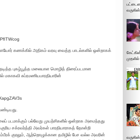
பட்டைய
வருகின்
BPfITWcog
ளையோர் கணக்கில் அதிகம் வரவு வைத்த பாடல்களில் ஒன்றாகக்
கேட்கின
முதலில்
நடித்த புகழ்பூத்த மலையாள மொழித் திரைப்படமான
ல் மகாகவி சுப்ரமணியபாரதியாரின்
VXapgZAV3s
ேண்டியது.
லைப் படமாக்கும் பல்வேறு முயற்சிகளில் ஒன்றாக அமைந்தது
க்குரிய சக்ரவர்த்தி அவர்கள் பாரதியாராகத் தோன்றி
 கம்பீரக் குரலும், ஆற்றொழுக்கான தமிழில் பேச வல்ல அவரின்
வருகின