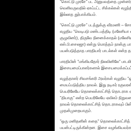
“கொட்டு முரசே” பட அனுபவத்தை முன்னர் ஒ
வெளிவருவதில் ஏகப்பட்ட சிக்கல்கள் எழ
இல்லாத துர்பாக்கியம்.
“கொட்டு முரசே” படத்துக்கு வீரமணி – 
எழுதிய “வெடிபடு மண்டபத்திடி (மலேசியா
குழுவினர்), திருவே நினைக்காதல் (மலேசியா 
எஸ்.பி.சைலஜா) என்று மொத்தம் நான்கு பாட
பயன்படுத்தாத பாரதியார் பாடல்கள் என்ற த
பாரதியின் "மங்கியதோர் நிலவினிலே" பாடலி
இசையமைப்பாளர்களால் இசையமைக்கப்பட்டி
எழுத்தாளர் சிவசங்கரி அவர்கள் எழுதிய "
மையப்படுத்திய நாவல். இது நடிகர் ரகுவர
பெயரிலேயே தொலைக்காட்சித் தொடராக ஏவி
"தியாகு" என்ற பெயரிலேயே ஏவிஎம் நிறுவனம
நாவல் தொலைக்காட்சித் தொடராகவும் பின்
முதன்முறையாகும்.
"ஒரு மனிதனின் கதை" தொலைக்காட்சித் த
பயன்பட்டிருக்கின்றன. இசை வழங்கியவர்க