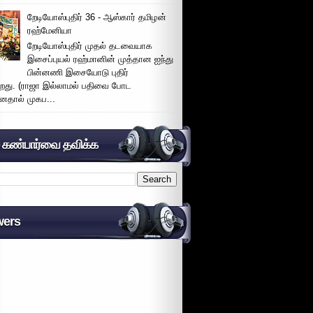
றேடியோஸ்புதிர் 36 - ஆஸ்கார் தமிழன்
ரஹ்மேனியா
றேடியோஸ்புதிர் முதல் தடவையாக
இசைப்புயல் ரஹ்மானின் முத்தான ஐந்து
பின்னணி இசையோடு புதிர்
்றது. (ராஜா இல்லாமல் பதிவை போட
னதால் முகப...
் கண்பார்வை தவிக்க
wers