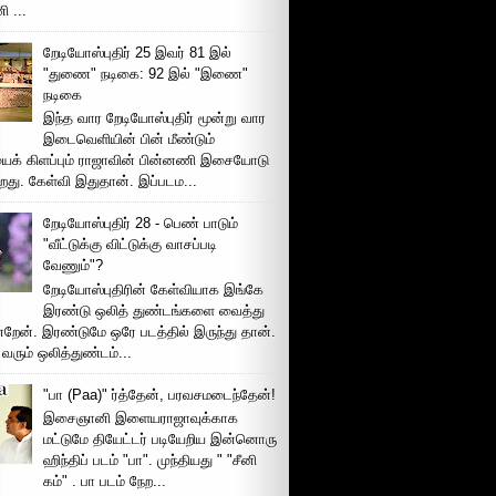
 ...
றேடியோஸ்புதிர் 25 இவர் 81 இல்
"துணை" நடிகை: 92 இல் "இணை"
நடிகை
இந்த வார றேடியோஸ்புதிர் மூன்று வார
இடைவெளியின் பின் மீண்டும்
ைக் கிளப்பும் ராஜாவின் பின்னணி இசையோடு
றது. கேள்வி இதுதான். இப்படம...
றேடியோஸ்புதிர் 28 - பெண் பாடும்
"வீட்டுக்கு விட்டுக்கு வாசப்படி
வேணும்"?
றேடியோஸ்புதிரின் கேள்வியாக இங்கே
இரண்டு ஒலித் துண்டங்களை வைத்து
்றேன். இரண்டுமே ஒரே படத்தில் இருந்து தான்.
 வரும் ஒலித்துண்டம்...
"பா (Paa)" ர்த்தேன், பரவசமடைந்தேன்!
இசைஞானி இளையராஜாவுக்காக
மட்டுமே தியேட்டர் படியேறிய இன்னொரு
ஹிந்திப் படம் "பா". முந்தியது " "சீனி
கம்" . பா படம் நேற...