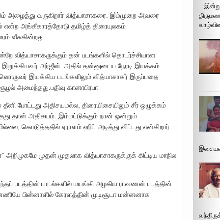
இன்று
ண்டும் அழைத்து வருகிறார் வித்யாசாகரை. இம்முறை அவரை
திருமண 
வாழ்வின
டம் என்ற அங்கீகாரத்தோடு தமிழ்த் திரையுலகம்
ம் வீசுகின்றது.
றே வித்யாசாகருக்கும் தன் படங்களில் தொடர்ச்சியான
்பை இறுக்கியவர் அர்ஜீன். அதில் தன்னுடைய நேரடி இயக்கம்
ன்னொருவர் இயக்கிய படங்களிலும் வித்யாசாகர் இருப்பதை
சூழல் அமைந்தது.பதிவு கானாபிரபா
் தீனி போட்டது அதிசயமல்ல, திரையிசையிலும் சீர் ஒழுக்கம்
்தது தான் அதிசயம். இம்மட்டுக்கும் நான் ஒன்றும்
லை, கொடுத்ததில் ஏராளம் ஹிட் அடித்து விட்டது என்கிறார்
இசையமை
அறிமுகமே முதன் முதலாக வித்யாசாகருக்குக் கிட்டிய மாநில
 அந்தப் படத்தின் பாடல்களில் மயங்கி அழகிய ராவணன் படத்தின்
ணியே பின்னாளில் கேரளத்தின் முடிசூடா மன்னனாக
வந்திரு