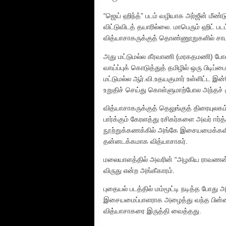
“ஜெய் ஹிந்த்” படம் வழியாக அர்ஜீன் மீ
விட்டுவிடத் தயாரில்லை. மாபெரும் ஹிட் ப
வித்யாசாகருக்குத் தொண்ணூறுகளில் சாமர
அது மட்டுமல்ல கீரவாணி (மரகதமணி) போன்
வாய்ப்புக் கொடுத்துத் தமிழில் ஒரு பிடிப
மட்டுமல்ல ஆர்.வி.உதயகுமார் உள்ளிட்ட இ
உறுதிச் செய்து கொள்ளுமாற்போல அந்தச் 
வித்யாசாகருக்குத் தெலுங்குத் திரையுலகம
பார்க்கும் கேரளத்து ரசிகர்களை அவர் ஈர்த
நூற்றுக்கணக்கில் அங்கே இசையமைக்கவில்
தன்னடக்கமாக வித்யாசாகர்.
மலையாளத்தில் அவரின் “அழகிய ராவணன்” 
விருது என்ற அங்கீகாரம்.
புதையல் படத்தில் மம்மூட்டி நடித்த போது
இசையமைப்பாளராக அழைத்து வந்த பின்ன
வித்யாசாகரை இருத்தி வைத்தது.