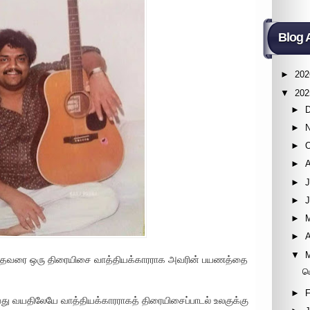
Blog 
►
202
▼
202
►
►
►
►
►
J
►
►
►
A
▼
்தவரை ஒரு திரையிசை வாத்தியக்காரராக அவரின் பயணத்தை
ம
►
F
ு வயதிலேயே வாத்தியக்காரராகத் திரையிசைப்பாடல் உலகுக்கு