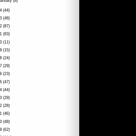
January
(8)
4
(44)
3
(48)
2
(87)
1
(83)
0
(11)
9
(15)
8
(24)
7
(29)
6
(23)
5
(47)
4
(44)
3
(29)
2
(28)
1
(46)
0
(48)
9
(62)