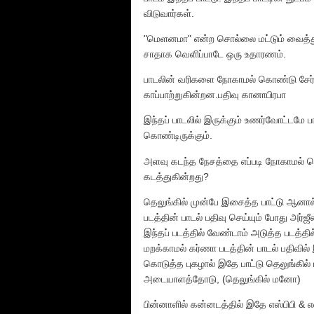
விடுவார்கள்.
"மெளனமா" என்ற சொல்லை மட்டும் வைத்துப்
சாதாக வெளிப்பாடே ஒரு உதாரணம்.
பாடலின் வரிகளை நோகாமல் கொண்டு சேர்க்
காப்பாற்றுகின்றன.பதிவு கானாபிரபா
இந்தப் பாடலில் இருக்கும் உணர்வோட்டமே பாட
கொண்டிருக்கும்.
அளவு கடந்த நேசத்தை எப்படி நோகாமல் வெ
கடத்துகின்றது?
தெலுங்கில் முன்பே இசைத்த பாட்டு ஆனால
படத்தின் பாடல் பதிவு செய்யும் போது அர்ஜீன
இந்தப் படத்தில் வேண்டாம் அடுத்த படத்த
மறக்காமல் கர்ணா படத்தின் பாடல் பதிவில
கொடுத்த புகழால் இதே பாட்டு தெலுங்கில்
அடையாளத்தோடு, (தெலுங்கில் மனோ)
பின்னாளில் கன்னடத்தில் இதே எஸ்பிபி &