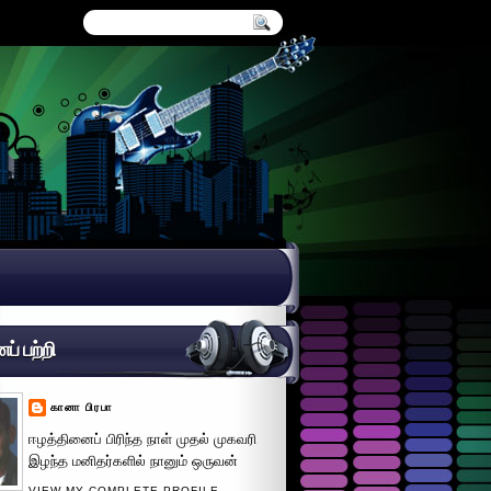
் பற்றி
கானா பிரபா
ஈழத்தினைப் பிரிந்த நாள் முதல் முகவரி
இழந்த மனிதர்களில் நானும் ஒருவன்
VIEW MY COMPLETE PROFILE