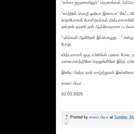
“கங்கா ஜமுனாவிலும்” பாடினார்கள் அச்ச
“காற்றின் மொழி ஒலியா இசையா” கேட்டாலே
ராதாமோகன் போன்றவர்கள் வித்யாசாகரின்
என்றால் தரணி தன் ஆக்ரோஷமான படங்களில
“புல்வெளி ஆகிறேன் இப்பொழுது....” என்
போது.
வித்யாசாகர் ஒரு ஃபீனிக்ஸ் பறவை போல, தம
மலையாளத்திலோ தெலுங்கிலோ இந்த ஃபீனி
இனிய பிறந்த நாள் வாழ்த்துகள் இன்னிச
கானா பிரபா
02.03.2025
Posted by
கானா பிரபா
at
Sunday, Ma