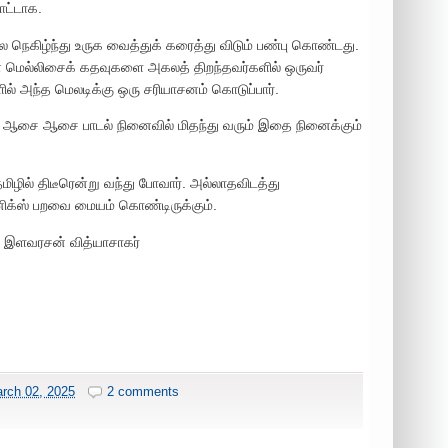
ொட்டாக.
 நெகிழ்ந்து உருக வைத்துக் கரைத்து விடும் பண்பு கொண்டது.
 மெல்லிசைக் கதவுகளை அகலத் திறந்தவர்களில் ஒருவர்
் அந்த மெலடிக்கு ஒரு சரியாசனம் கொடுப்பார்.
று ஆசை ஆசை பாடல் நினைவில் மிதந்து வரும் இதை நினைக்கும்
ிழில் திடீரென்று வந்து போவார். அல்லாதவிடத்து
க்ஸ் பறவை மையம் கொண்டிருக்கும்.
ை இளவரசன் வித்யாசாகர்
rch 02, 2025
2 comments