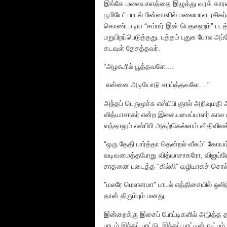
இங்கே மலையாளத்தை இழுத்து வரக் காரணம்
பூமியே” பாடல் பின்னாளில் மலையாள ரசிகர
கொண்டாடிய “சம்மர் இன் பெதலஹம்” படத்த
மறுபிறப்பெடுத்தது. புத்தம் புதுசு போல 
கடவுள் தேசத்தவர்.
“அழகூரில் பூத்தவளே....
என்னை அடியோடு சாய்த்தவளே....”
அந்தப் பெருமூச்சு எஸ்பிபி குரல் அறிவுமதி
வித்யாசாகர் என்ற இசையமைப்பாளர் கால மா
வந்தாலும் எஸ்பிபி அதற்கெல்லாம் விதிவிலக
“ஒரு தேதி பார்த்தா தென்றல் வீசும்” கோயம
வடிவமைத்தபோது வித்யாசாகரோ, விஜய்யோ நி
சாதனை படைத்த “கில்லி” வழியாகச் சொல்லி
"மலரே மெளனமா" பாடல் எத்திசையில் ஒலித்த
தான் திரும்பும் மனது.
இன்றைக்கு இசைப் போட்டிகளில் அடுத்த 
பாடம் இந்தப் பாட்டு. இந்தப் பாட்டின் நுட