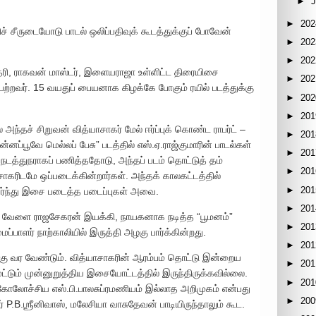
►
►
202
் சீருடையோடு பாடல் ஒலிப்பதிவுக் கூடத்துக்குப் போவேன்
►
202
►
202
்ரி, ராகவன் மாஸ்டர், இளையராஜா உள்ளிட்ட திரையிசை
►
202
றவர். 15 வயதுப் பையனாக கிழக்கே போகும் ரயில் படத்துக்கு
►
202
►
201
ந்தச் சிறுவன் வித்யாசாகர் மேல் ஈர்ப்புக் கொண்ட ராபர்ட் –
►
201
னப்பூவே மெல்லப் பேசு” படத்தில் எஸ்.ஏ.ராஜ்குமாரின் பாடல்கள்
►
201
த்துநராகப் பணித்ததோடு, அந்தப் படம் தொட்டுத் தம்
►
201
கரிடமே ஒப்படைக்கின்றார்கள். அந்தக் காலகட்டத்தில்
►
201
ேர்ந்து இசை படைத்த படைப்புகள் அவை.
►
201
ிந்த வேளை ராஜசேகரன் இயக்கி, நாயகனாக நடித்த “பூமனம்”
►
201
ளர் நாற்காலியில் இருத்தி அழகு பார்க்கின்றது.
►
201
கு வர வேண்டும். வித்யாசாகரின் ஆரம்பம் தொட்டு இன்றைய
►
201
்டும் முன்னுறுத்திய இசையோட்டத்தில் இருந்திருக்கவில்லை.
►
201
் கோலோச்சிய எஸ்.பி.பாலசுப்ரமணியம் இல்லாத அறிமுகம் என்பது
►
200
 P.B.ஶ்ரீனிவாஸ், மலேசியா வாசுதேவன் பாடியிருந்தாலும் கூட.