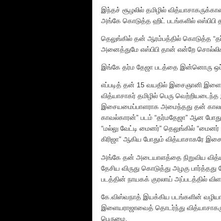
இந்தச் சூழலில் தமிழில் வித்யாசாகருக்
அங்கே கொடுத்த ஹிட் படங்களில் எஸ்பிபி 
தெலுங்கில் தன் ஆரம்பத்தில் கொடுத்த “தர்ம
அனைத்துமே எஸ்பிபி தான் என்றே சொல்லி
இங்கே தர்ம தேஜா படத்தை இன்னொரு ஒப்
எப்படித் தன் 15 வயதில் இசைஞானி இள
வித்யாசாகர் தமிழில் பெரு வெற்றியடைந்
இசையமைப்பாளராக அமைந்தது தன் காலம்
காவல்காரன்” படம் “தர்மதேஜா” ஆன போதும்,
“மல்லு வேட்டி மைனர்” தெலுங்கில் “மை
கிரிஜா” ஆகிய போதும் வித்யாசாகரே இசை
அங்கே தன் அடையாளத்தை நிறுவிய வித்யாச
தேசிய விருது கொடுத்து அழகு பார்த்தது
படத்தின் நாயகக் குரலாய் அப்படத்தில் விள
கே.விஸ்வநாத் இயக்கிய படங்களின் வழி
இளையராஜாவைத் தொடர்ந்து வித்யாசாகருக்
பெருமை.