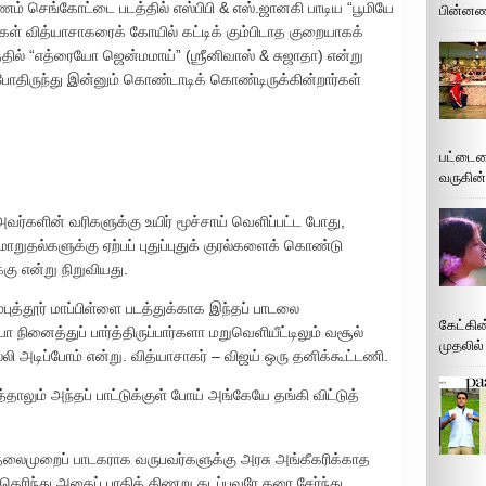
 செங்கோட்டை படத்தில் எஸ்பிபி & எஸ்.ஜானகி பாடிய “பூமியே
பின்னணி
்கள் வித்யாசாகரைக் கோயில் கட்டிக் கும்பிடாத குறையாகக்
ில் “எத்ரையோ ஜென்மமாய்” (ஶ்ரீனிவாஸ் & சுஜாதா) என்று
அப்போதிருந்து இன்னும் கொண்டாடிக் கொண்டிருக்கின்றார்கள்
பட்டைய
வருகின்
 அவர்களின் வரிகளுக்கு உயிர் மூச்சாய் வெளிப்பட்ட போது,
றுதல்களுக்கு ஏற்பப் புதுப்புதுக் குரல்களைக் கொண்டு
்கு என்று நிறுவியது.
்புத்தூர் மாப்பிள்ளை படத்துக்காக இந்தப் பாடலை
கேட்கின
னைத்துப் பார்த்திருப்பார்களா மறுவெளியீட்டிலும் வசூல்
முதலில்
 அடிப்போம் என்று. வித்யாசாகர் – விஜய் ஒரு தனிக்கூட்டணி.
ாலும் அந்தப் பாட்டுக்குள் போய் அங்கேயே தங்கி விட்டுத்
தலைமுறைப் பாடகராக வருபவர்களுக்கு அரசு அங்கீகரிக்காத
்பம் தெரிந்து அதைப் பாதிக் கிணறு கடப்பவரே கரை சேர்ந்து