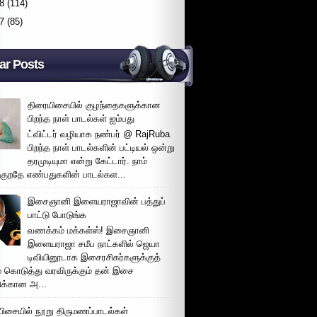
8
(114)
7
(85)
ar Posts
திரையிசையில் குழந்தைகளுக்கான
பிறந்த நாள் பாடல்கள் ஐம்பது
ட்விட்டர் வழியாக நண்பர் @ RajRuba
பிறந்த நாள் பாடல்களின் பட்டியல் ஒன்று
தரமுடியுமா என்று கேட்டார். நாம்
்குறதே எண்பதுகளின் பாடல்கள...
இசைஞானி இளையராஜாவின் பத்துப்
பாட்டு போடுங்க
வணக்கம் மக்கள்ஸ்! இசைஞானி
இளையராஜா சமீப நாட்களில் ஜெயா
டிவியினூடாக இசைரசிகர்களுக்குத்
் கொடுத்து வரவிருக்கும் தன் இசை
சிக்கான அ...
ிசையில் நூறு திருமணப்பாடல்கள்