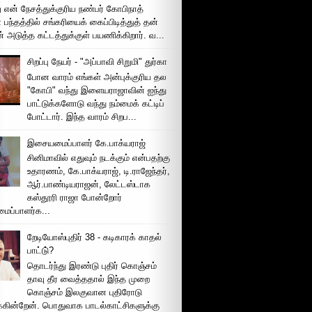
 என் நேசத்துக்குரிய நண்பர் கோபிநாத்
பந்தத்தில் சங்கரியைக் கைப்பிடித்துத் தன்
் அடுத்த கட்டத்துக்குள் பயணிக்கிறார். வ...
சிறப்பு நேயர் - "அப்பாவி சிறுமி" துர்கா
போன வாரம் எங்கள் அன்புக்குரிய தல
"கோபி" வந்து இளையராஜாவின் ஐந்து
பாட்டுக்களோடு வந்து நம்மைக் கட்டிப்
போட்டார். இந்த வாரம் சிறப...
இசையமைப்பாளர் கே.பாக்யராஜ்
சினிமாவில் எதுவும் நடக்கும் என்பதற்கு
உதாரணம், கே.பாக்யராஜ், டி.ராஜேந்தர்,
ஆர்.பாண்டியராஜன், லேட்டஸ்டாக
கஸ்தூரி ராஜா போன்றோர்
ப்பாளர்க...
றேடியோஸ்புதிர் 38 - கடிகாரக் காதல்
பாட்டு்?
தொடர்ந்து இரண்டு புதிர் கொஞ்சம்
தாவு தீர வைத்ததால் இந்த முறை
கொஞ்சம் இலகுவான புதிரோடு
க்கின்றேன். பொதுவாக பாடல்காட்சிகளுக்கு