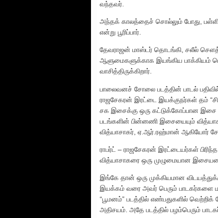
வந்தவர்.
அந்தக் காலத்தைச் சொல்லும் போது, பள்ளிச
என்று பூரிப்பார்.
தேவராஜன் மாஸ்டர் தொடங்கி, சலீல் செளத
ஆளுமைகளுக்காக இயங்கிய பாக்கியம் பெற்
வாசித்திருக்கிறார்.
பாலைவனச் சோலை படத்தின் பாடல் பதிவில் அ
ராஜசேகரன் இரட்டை இயக்குநர்கள் தம் “சின்
சக இசைக்கு ஒரு கட்டுக்கோப்பான இசை நட
படங்களின் பின்னணி இசையையும் வித்யாசா
வித்யாசாகர், ஏ.ஆர்.ரஹ்மான் ஆகியோர் ச
ராபர்ட் – ராஜசேகரன் இரட்டையர்கள் பிர
வித்யாசாகரை ஒரு முழுமையான இசையமைப்பா
இங்கே தான் ஒரு முக்கியமான விடயத்துக்
இயக்கம் வரை அவர் பெரும் பாடகர்களை மட
“பூமனம்” படத்தில் எண்பதுகளில் வெற்றிக
அதிசயம். அதே படத்தில் பழம்பெரும் பாடகர்