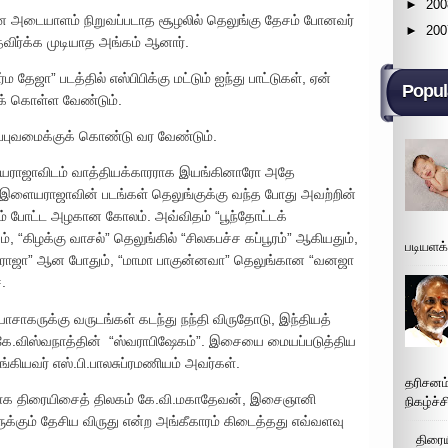
►
200
கான அடையாளம் நிறுவப்படாத சூழலில் தெலுங்கு தேசம் போனவர்
►
200
தவிர்க்க முடியாத அங்கம் ஆனார்.
 தேஜா” படத்தில் எஸ்பிபிக்கு மட்டும் ஐந்து பாட்டுகள், ஏன்
Popul
க் கொள்ள வேண்டும்.
புவமைக்குக் கொண்டு வர வேண்டும்.
ையராஜாவிடம் வாத்தியக்காரராக இயங்கினாரோ அதே
த இளையராஜாவின் படங்கள் தெலுங்குக்கு வந்த போது அவற்றின்
 போட்ட அழகான கோலம். அவ்விதம் “பூந்தோட்டக்
 “கிழக்கு வாசல்” தெலுங்கில் “சிலகபச்ச கப்பூரம்” ஆகியதும்,
படியளக
னர் ராஜா” ஆன போதும், “மாமா பாகுன்னவா” தெலுங்கான “வனஜா
.
ாகருக்கு வருடங்கள் கடந்து நந்தி விருதோடு, இந்தியத்
 கே.விஸ்வநாத்தின் “ஸ்வராபிஷேகம்”. இசையை மையப்படுத்திய
ங்கியவர் எஸ்.பி.பாலசுப்ரமணியம் அவர்கள்.
தரிசனம
யாக திரையிசைத் திலகம் கே.வி.மகாதேவன், இசைஞானி
நிகழ்ச்
கும் தேசிய விருது என்ற அங்கீகாரம் கிடைத்தது எவ்வளவு
திரைய