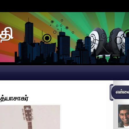
தி
என்னைப
த்யாசாகர்