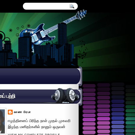
் பற்றி
கானா பிரபா
ஈழத்தினைப் பிரிந்த நாள் முதல் முகவரி
இழந்த மனிதர்களில் நானும் ஒருவன்
VIEW MY COMPLETE PROFILE