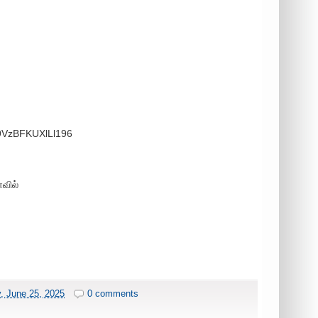
39VzBFKUXlLl196
வில்
 June 25, 2025
0 comments