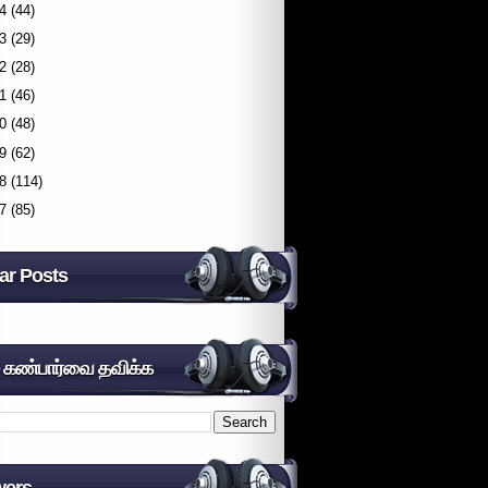
4
(44)
3
(29)
2
(28)
1
(46)
0
(48)
9
(62)
8
(114)
7
(85)
ar Posts
் கண்பார்வை தவிக்க