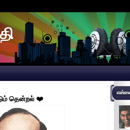
தி
என்னைப
டும் தென்றல் ❤️