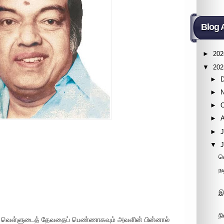
Blog 
►
202
▼
202
►
►
►
►
►
J
▼
ச
ந
இ
ந
து வெள்ளுடைத் தேவதைப் பெண்ணாகவும் அவளின் பின்னால்