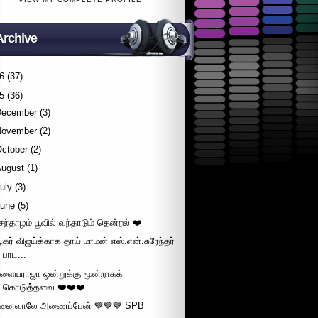
Archive
6
(37)
5
(36)
December
(3)
November
(2)
October
(2)
August
(1)
uly
(3)
June
(5)
ெந்தாழம் பூவில் வந்தாடும் தென்றல் ❤️
டிகர் விஜய்க்காக தாய் மாமன் எஸ்.என்.சுரேந்தர்
பாட...
ளையராஜா ஒன்றுக்கு மூன்றாகக்
கொடுத்தவை ❤️❤️❤️
ினைவாலே அணைப்பேன் 🤎🤎🤎 SPB