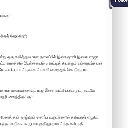
Follo
நாயகன்”
்தத் தேடுகிறார்.
ு என்று ஒரு கவித்துவமான தலைப்பில் இசைஞானி இளையராஜா
பட்ட காலத்தில் இயற்கையில் கொட்டிக் கிடக்கும் உன்னதங்களை
லேயே கவியரசர் அழகாக அடக்கி வைத்துக் கொடுத்தார்.
்காரம் எல்லாவற்றையும் ராஜ இசை காட்சிப்படுத்தும், கூடவே
ற்றி வைத்திருக்கும்.
ோலத் தன் வாழ்வின் சொற்ப வருடங்களில் கவியரசர் எழுதிப்
பத்தாண்டுகளாவது வாழ்ந்திருந்தால் அந்த கவி நதி