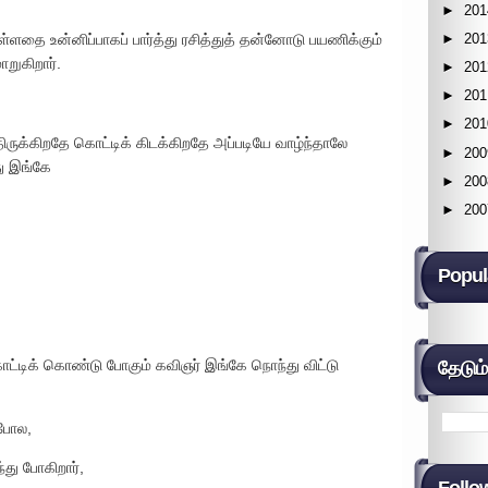
►
201
►
201
உள்ளதை உன்னிப்பாகப் பார்த்து ரசித்துத் தன்னோடு பயணிக்கும்
றுகிறார்.
►
201
►
201
►
201
ருக்கிறதே கொட்டிக் கிடக்கிறதே அப்படியே வாழ்ந்தாலே
►
200
து இங்கே
►
200
►
200
Popul
ாட்டிக் கொண்டு போகும் கவிஞர் இங்கே நொந்து விட்டு
தேடும
போல,
ந்து போகிறார்,