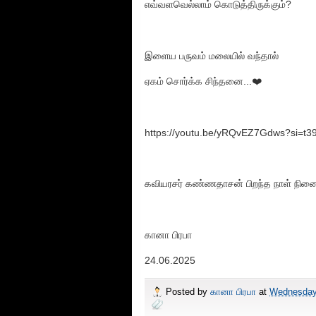
எவ்வளவெல்லாம் கொடுத்திருக்கும்?
இளைய பருவம் மலையில் வந்தால்
ஏகம் சொர்க்க சிந்தனை...❤️
https://youtu.be/yRQvEZ7Gdws?si=t
கவியரசர் கண்ணதாசன் பிறந்த நாள் நினை
கானா பிரபா
24.06.2025
Posted by
கானா பிரபா
at
Wednesday,