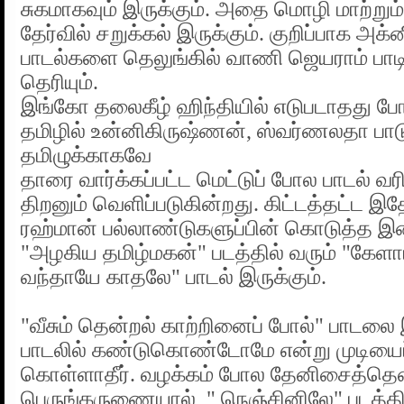
சுகமாகவும் இருக்கும். அதை மொழி மாற்றும
தேர்வில் சறுக்கல் இருக்கும். குறிப்பாக அக்ன
பாடல்களை தெலுங்கில் வாணி ஜெயராம் பாட
தெரியும்.
இங்கோ தலைகீழ் ஹிந்தியில் எடுபடாதது போல
தமிழில் உன்னிகிருஷ்ணன், ஸ்வர்ணலதா பா
தமிழுக்காகவே
தாரை வார்க்கப்பட்ட மெட்டுப் போல பாடல் வரி
திறனும் வெளிப்படுகின்றது. கிட்டத்தட்ட இத
ரஹ்மான் பல்லாண்டுகளுப்பின் கொடுத்த இ
"அழகிய தமிழ்மகன்" படத்தில் வரும் "கேள
வந்தாயே காதலே" பாடல் இருக்கும்.
"வீசும் தென்றல் காற்றினைப் போல்" பாட
பாடலில் கண்டுகொண்டோமே என்று முடியைப் 
கொள்ளாதீர். வழக்கம் போல தேனிசைத்தென
பெருங்கருணையால் " நெஞ்சினிலே" படத்தி