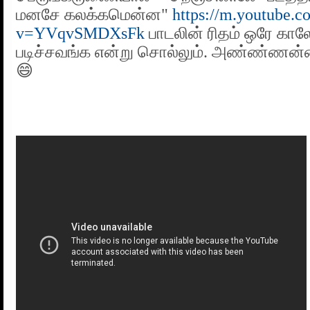
மனசே கலக்கமென்ன"
https://m.youtube.
v=YVqvSMDXsFk
பாடலின் ரிதம் ஒரே கா
படிச்சவங்க என்று சொல்லும். அண்ண்ண
😄