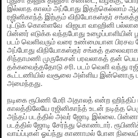
புதுசா தினுசு தினுசா சண்டை, வழக்கு, போரா
இல்லாத காலம் அப்போது இதற்கெல்லாம் ஆத
ரஜினிகாந்த் இற்கும் விநியோகஸ்தர் சங்கத்த
புட்டுக் கொள்ளவே விஜயா வாஹினி பல்லாண்
பின்னர் எடுக்க வந்தபோது உழைப்பாளியின் ப
படம் வெளிவரும் வரை உண்மையான பிரசவ
அப்போது விநியோகஸ்தர் சங்கத் தலைவராக
சிந்தாமணி முருகேசன் பரவலாகத் தன் பெ
தக்கவைத்ததோடு சரி. படம் வெளி வந்து ரஜின
கூட்டணியில் வசூலை அள்ளிய இன்னொரு 
அமைந்தது.
நடிகை ரூபிணி மேரி அதாலத் என்ற ஹிந்திப் ப
காலத்திலேயே ரஜினிகாந்த் உடன் நடித்த ப
அந்தப் படத்தில் அவர் ஜோடி இல்லை. பின்ன
படத்தில் ஜோடி சேர்ந்து கொண்டார். ரூபிணிக
வாய்ப்புகள் ஓய்ந்து காணாமல் போன நிலையி