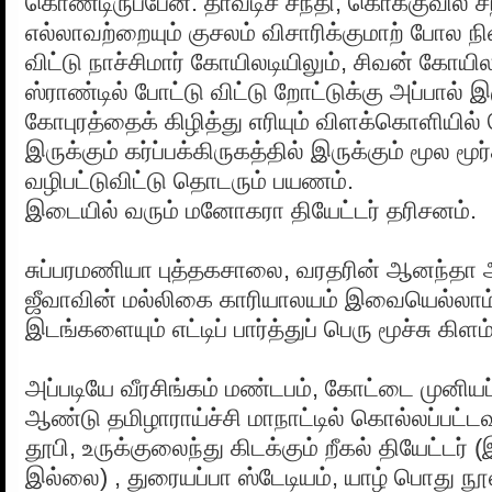
கொண்டிருப்பேன். தாவடிச் சந்தி, கொக்குவில் சந்
எல்லாவற்றையும் குசலம் விசாரிக்குமாற் போல நி
விட்டு நாச்சிமார் கோயிலடியிலும், சிவன் கோய
ஸ்ராண்டில் போட்டு விட்டு றோட்டுக்கு அப்பால் இ
கோபுரத்தைக் கிழித்து எரியும் விளக்கொளியி
இருக்கும் கர்ப்பக்கிருகத்தில் இருக்கும் மூல மூ
வழிபட்டுவிட்டு தொடரும் பயணம்.
இடையில் வரும் மனோகரா தியேட்டர் தரிசனம்.
சுப்பரமணியா புத்தகசாலை, வரதரின் ஆனந்தா 
ஜீவாவின் மல்லிகை காரியாலயம் இவையெல்லாம்
இடங்களையும் எட்டிப் பார்த்துப் பெரு மூச்சு கிளம்ப
அப்படியே வீரசிங்கம் மண்டபம், கோட்டை முனியப
ஆண்டு தமிழாராய்ச்சி மாநாட்டில் கொல்லப்பட்ட
தூபி, உருக்குலைந்து கிடக்கும் றீகல் தியேட்டர் (
இல்லை) , துரையப்பா ஸ்டேடியம், யாழ் பொது நூ