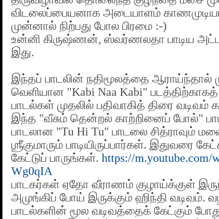
விடலைப்பையனாக அடையாளம் காணமுடியா
முன்னால் நிற்பது போல பிரமை :-)
உன்னி கிருஷ்ணன், ஸ்வர்ணலதா பாடிய அட
இது.
இந்தப் பாடலின் நதிமூலத்தை ஆராய்ந்தால் ம
வெளியான "Kabi Naa Kabi" படத்திற்காகத் 
பாடல்கள் முதலில் பதிவாகித் திரை வடிவம் 
இந்த "வீசும் தென்றல் காற்றினைப் போல்" பா
பாடலான "Tu Hi Tu" பாடலை சித்ராவும் மல
ஶ்ரீகுமாரும் பாடியிருப்பார்கள். இதுவரை கே
கேட்டுப் பாருங்கள்.
https://m.youtube.com
Wg0qIA
பாடகர்கள் ஏதோ வீராணம் குழாய்க்குள் இரு
அமுங்கிப் போய் இருக்கும் ஹிந்தி வடிவம்.
பாடல்களின் மூல வடிவத்தைக் கேட்கும் ப