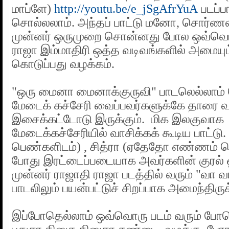
மாப்ளே)
http://youtu.be/e_jSgAfrYuA
படப்ப
சொல்லலாம். அந்தப் பாட்டு மனோ, சொர்ணல
முன்னர் ஒருமுறை சொன்னது போல ஒவ்வொர
ராஜா இம்மாதிரி ஒத்த வடிவங்களில் அமையு
கொடுப்பது வழக்கம்.
"ஒரு மைனா மைனாக்குருவி" பாடலெல்லாம்
மேடைக் கச்சேரி வைப்பவர்களுக்கே தாரை வா
இசைக்கட்டோடு இருக்கும். மிக இலகுவாக
மேடைக்கச்சேரியில் வாசிக்கக் கூடிய பாட்டு
பெண்களிடம்) , சித்ரா (ஏதேதோ எண்ணம் க
போது இரட்டைப்படையாக அவர்களின் குரல் ஒல
முன்னர் ராஜாதி ராஜா படத்தில் வரும் "வா 
பாடலிலும் பயன்பட்டுச் சிறப்பாக அமைந்திருக்
இப்போதெல்லாம் ஒவ்வொரு படம் வரும் போதெல