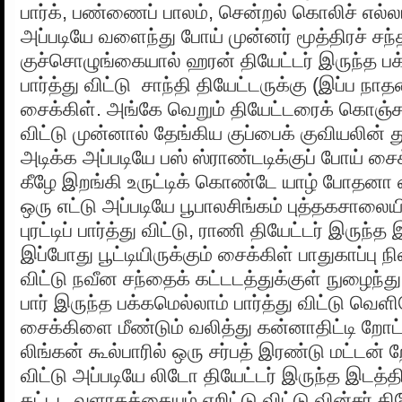
பார்க், பண்ணைப் பாலம், சென்றல் கொலிச் எல்லாம்
அப்படியே வளைந்து போய் முன்னர் மூத்திரச் சந
குச்சொழுங்கையால் ஹரன் தியேட்டர் இருந்த பக்
பார்த்து விட்டு சாந்தி தியேட்டருக்கு (இப்ப நாத
சைக்கிள். அங்கே வெறும் தியேட்டரைக் கொஞ்ச ந
விட்டு முன்னால் தேங்கிய குப்பைக் குவியலின் துர
அடிக்க அப்படியே பஸ் ஸ்ராண்டடிக்குப் போய் சைக
கீழே இறங்கி உருட்டிக் கொண்டே யாழ் போத
ஒரு எட்டு அப்படியே பூபாலசிங்கம் புத்தகசாலைய
புரட்டிப் பார்த்து விட்டு, ராணி தியேட்டர் இருந்
இப்போது பூட்டியிருக்கும் சைக்கிள் பாதுகாப்பு 
விட்டு நவீன சந்தைக் கட்டடத்துக்குள் நுழைந்த
பார் இருந்த பக்கமெல்லாம் பார்த்து விட்டு வெள
சைக்கிளை மீண்டும் வலித்து கன்னாதிட்டி றோட்ட
லிங்கன் கூல்பாரில் ஒரு சர்பத் இரண்டு மட்டன் ற
விட்டு அப்படியே லிடோ தியேட்டர் இருந்த இடத்தில
கட்டட வளாகத்தையும் ஏறிட்டு விட்டு வின்சர் தி