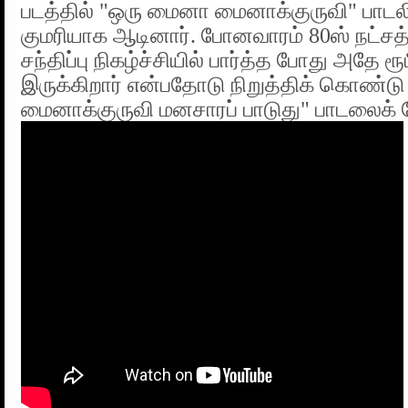
படத்தில் "ஒரு மைனா மைனாக்குருவி" பாடலில
குமரியாக ஆடினார். போனவாரம் 80ஸ் நட்சத
சந்திப்பு நிகழ்ச்சியில் பார்த்த போது அதே 
இருக்கிறார் என்பதோடு நிறுத்திக் கொண்ட
மைனாக்குருவி மனசாரப் பாடுது" பாடலைக் 