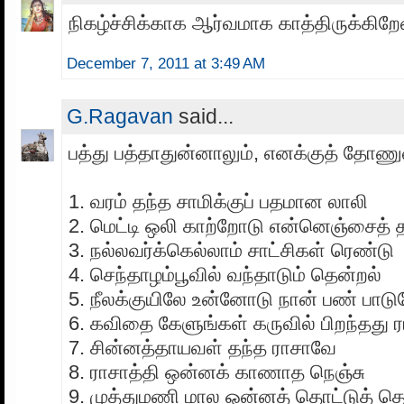
நிகழ்ச்சிக்காக ஆர்வமாக காத்திருக்கிறே
December 7, 2011 at 3:49 AM
G.Ragavan
said...
பத்து பத்தாதுன்னாலும், எனக்குத் தோணுன
1. வரம் தந்த சாமிக்குப் பதமான லாலி
2. மெட்டி ஒலி காற்றோடு என்னெஞ்சைத் 
3. நல்லவர்க்கெல்லாம் சாட்சிகள் ரெண்டு
4. செந்தாழம்பூவில் வந்தாடும் தென்றல்
5. நீலக்குயிலே உன்னோடு நான் பண் பாடு
6. கவிதை கேளுங்கள் கருவில் பிறந்தது ர
7. சின்னத்தாயவள் தந்த ராசாவே
8. ராசாத்தி ஒன்னக் காணாத நெஞ்சு
9. முத்துமணி மால ஒன்னத் தொட்டுத் தொ