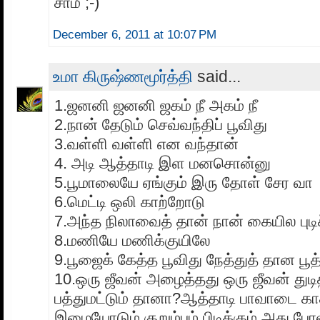
சாமீ ;-)
December 6, 2011 at 10:07 PM
உமா கிருஷ்ணமூர்த்தி
said...
1.ஜனனி ஜனனி ஜகம் நீ அகம் நீ
2.நான் தேடும் செவ்வந்திப் பூவிது
3.வள்ளி வள்ளி என வந்தான்
4. அடி ஆத்தாடி இள மனசொன்னு
5.பூமாலையே ஏங்கும் இரு தோள் சேர வா
6.மெட்டி ஒலி காற்றோடு
7.அந்த நிலாவைத் தான் நான் கையில புடி
8.மணியே மணிக்குயிலே
9.பூஜைக் கேத்த பூவிது நேத்துத் தான பூத
10.ஒரு ஜீவன் அழைத்தது ஒரு ஜீவன் துடி
பத்துமட்டும் தானா?ஆத்தாடி பாவாடை காத்
இழையோடும் குறும்பும் பிடிக்கும் அது போ