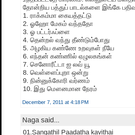
தோன்றிய பத்துப் பாடல்களை இங்கே பதிவு
1. ராக்கம்மா கையத்தட்டு
2. ஓஹோ மேகம் வந்ததோ
3. ஓ பட்டர்ஃப்ளை
4. தென்றல் வந்து தீண்டும்போது
5. அழகிய கண்ணே உறவுகள் நீயே
6. எந்தன் கண்ணில் ஏழுலகங்கள்
7. செனோரீட்டா ஐ லவ் யூ
8. வெள்ளைப்புறா ஒன்று
9. நின்னுக்கோரி வர்ணம்
10. இது மௌனமான நேரம்
December 7, 2011 at 4:18 PM
Naga said...
01.Sangathil Paadatha kavithai