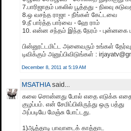
7.பாரிஜாதம் பகலில் பூத்தது - நிலவு சுடு
8.ஒ வசந்த ராஜா - நீங்கள் கேட்டவை
9.நீ பார்த்த பார்வை - ஹே ராம்
10. என்ன சந்தம் இந்த நேரம் - புன்னகை
பின்னூட்டமிட்ட அனைவரும் உங்கள் தேர
டிவிக்கும் அனுப்பிவிடுங்கள் : irjayatv@
December 8, 2011 at 5:19 AM
MSATHIA
said...
கலை சொன்னது போல் எதை எடுக்க எதை 
குழப்பம். என் சேமிப்பிலிருந்து ஒரு பத்து
அப்படியே மேஞ்சு போட்டது.
1)ஆத்தாடி பாவாடைக் காத்தாட