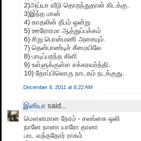
2)அய்யா வீடு தொறந்துதான் கிடக்கு.
3)இந்த மான்
4) காதலின் தீபம் ஒன்று
5) ஊரோரமா ஆத்துப்பக்கம்
6) சிறு பொன்மணி அசையும்.
7) தென்பாண்டிச் சீமையிலே
8) பாடிப்பறந்த கிளி
9) உள்ளுக்குள்ள சக்கரவர்த்தி.
10) தோப்பிலொரு நாடகம் நடக்குது.
December 8, 2011 at 6:22 AM
இனியா
said...
மௌனமான நேரம் - சலங்கை ஒலி
நானே நானா யாரோ தானா
பாட வந்ததோர் ராகம்