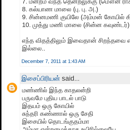
7. மன்றம் வந்த தென்றலுக்கு (மௌன ராக
8. கல்யாண மாலை (பு. பு. அ.)
9. சின்னமணி குயிலே (அம்மன் கோயில் க
10. முத்து மணி மாலை (சின்ன கவுண்டர்)
எந்த விதத்திலும் இவைதான் சிறந்தவை என
இல்லை..
December 7, 2011 at 1:43 AM
இசைப்பிரியன்
said...
மண்ணில் இந்த காதலன்றி
பருவமே புதிய பாடல் பாடு
இதயம் ஒரு கோயில்
சுந்தரி கண்ணால் ஒரு சேதி
இசையில் தொடங்குதம்மா
அம்மா என்றழைக்காத உயிரில்லையே