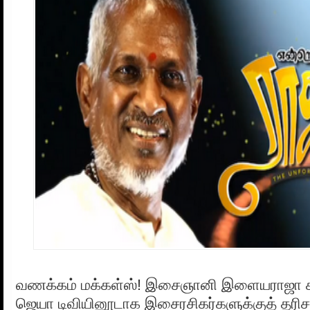
வணக்கம் மக்கள்ஸ்! இசைஞானி இளையராஜா சம
ஜெயா டிவியினூடாக இசைரசிகர்களுக்குத் தரி