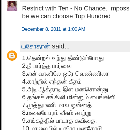
Restrict with Ten - No Chance. Imposs
be we can choose Top Hundred
December 8, 2011 at 1:00 AM
ய‌சோத‌ர‌ன்
said...
1.தென்றல் வந்து தீண்டும்போது
2.நீ பார்த்த பார்வை
3.என் வானிலே ஒரே வெண்ணிலா
4.காற்றில் எந்த‌ன் கீத‌ம்
5.அடி ஆத்தாடி இள மனசொன்னு
6.தங்கச் சங்கிலி மின்னும் பைங்கிளி
7.முத்துமணி மால ஒன்னத்
8.மலையோரம் வீசும் காற்று
9.சங்கத்தில் பாடாத கவிதை.
10.மாலையில் யாரோ மனதோடு