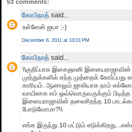
53 comments:
கோபிநாத்
said...
உள்ளேன் ஐயா ;-)
December 6, 2011 at 10:01 PM
கோபிநாத்
said...
\\குறிப்பாக இசைஞானி இளையராஜாவின் ப
முத்துக்களில் எந்த முத்தைக் கோர்ப்பது
காரியம். ஆனாலும் ஜாலியாக நாம் எல்லோர
வாயிலாக எம் ஒவ்வொருவருக்கும் பிடித
இளையராஜாவின் தலைசிறந்த 10 பாடல்க
போடுவோமா?\\
எங்க இருந்து 10 மட்டும் எடுக்கிறது...என