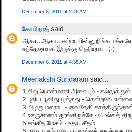
December 8, 2011 at 2:46 AM
கோபிநாத்
said...
ஆகா...ஆகா...சும்மா பின்னுறிங்க மக்களே! 
சந்தேஷமாக இருக்கு தெரியுமா ! ;-)
December 8, 2011 at 4:38 AM
Meenakshi Sundaram
said...
1.சிறு பொன்மணி அசையும் - கல்லுக்குள் 
2.புதிய பூவிது பூத்தது - தென்றலே என்
3.அழகு மலராட - வைதேகி காத்திருந்தாள
4.ஊருசானம் தூங்கிருச்சே - மெல்லத் திற
5.சங்கீத மேகம் - உதய கீதம்
6.பூவே செம்பூவே - சொல்லத் துடிக்குது ம