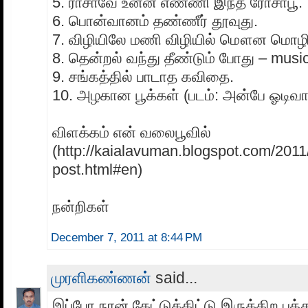
5. ராசாவே உன்ன எண்ணி இந்த ரோசாபூ.
6. பொன்வானம் தண்ணீர் தூவுது.
7. விழியிலே மணி விழியில் மௌன மொழி
8. தென்றல் வந்து தீண்டும் போது – musi
9. சங்கத்தில் பாடாத கவிதை.
10. அழகான பூக்கள் (படம்: அன்பே ஓடிவா
விளக்கம் என் வலைபூவில்
(http://kaialavuman.blogspot.com/2011
post.html#en)
நன்றிகள்
December 7, 2011 at 8:44 PM
முரளிகண்ணன்
said...
இப்போ நான் கேட்டுக்கிட்டு இருக்கிற பத்த