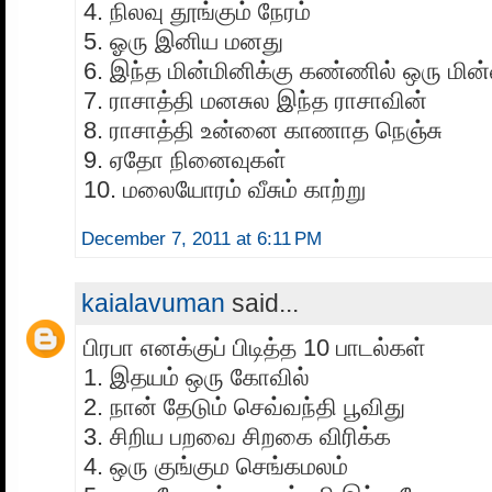
4. நிலவு தூங்கும் நேரம்
5. ஓரு இனிய மனது
6. இந்த மின்மினிக்கு கண்ணில் ஒரு மின
7. ராசாத்தி மனசுல இந்த ராசாவின்
8. ராசாத்தி உன்னை காணாத நெஞ்சு
9. ஏதோ நினைவுகள்
10. மலையோரம் வீசும் காற்று
December 7, 2011 at 6:11 PM
kaialavuman
said...
பிரபா எனக்குப் பிடித்த 10 பாடல்கள்
1. இதயம் ஒரு கோவில்
2. நான் தேடும் செவ்வந்தி பூவிது
3. சிறிய பறவை சிறகை விரிக்க
4. ஒரு குங்கும செங்கமலம்