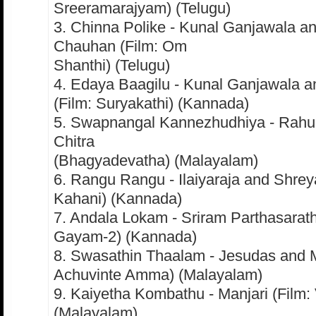
Sreeramarajyam) (Telugu)
3. Chinna Polike - Kunal Ganjawala a
Chauhan (Film: Om
Shanthi) (Telugu)
4. Edaya Baagilu - Kunal Ganjawala 
(Film: Suryakathi) (Kannada)
5. Swapnangal Kannezhudhiya - Rahu
Chitra
(Bhagyadevatha) (Malayalam)
6. Rangu Rangu - Ilaiyaraja and Shrey
Kahani) (Kannada)
7. Andala Lokam - Sriram Parthasarath
Gayam-2) (Kannada)
8. Swasathin Thaalam - Jesudas and M
Achuvinte Amma) (Malayalam)
9. Kaiyetha Kombathu - Manjari (Film:
(Malayalam)