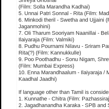
Shreya Ghoshal
(Film: Solla Marandha Kadhai)
5. Unnai Patri Sonnal - Rita (Film: Ma
6. Minkodi theril - Swetha and Ujjaini (
Jaganmohini)
7. Oli Tharum Sooriyam Naanillai - Be
Ilaiyaraja (Film: Valmiki)
8. Pudhu Pournami Nilavu - Sriram Par
Rita(?) (Film: Kannukkulle)
9. Poo Poothadhu - Sonu Nigam, Shr
(Film: Mumbai Express)
10. Enna Marandhaalum - Ilaiyaraja / M
Kaadhal Jaadhi)
If language other than Tamil is conside
1. Kunnathe - Chitra (Film: Pazhassira
2. Jagadhanandha Karaka - SPB and S