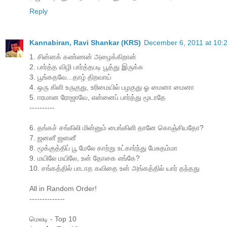
Reply
Kannabiran, Ravi Shankar (KRS)
December 6, 2011 at 10:
1. சின்னக் கண்ணன் அழைக்கிறான்
2. பார்த்த விழி பார்த்தபடி பூத்து இருக்க
3. பூங்கதவே...தாழ் திறவாய்
4. ஒரு கிளி உருகுது, உரிமையில் பழகுது ஓ மைனா மைனா
5. ஈரமான ரோஜாவே, என்னைப் பார்த்து மூடாதே
----------
6. தங்கச் சங்கிலி மின்னும் பைங்கிளி தானே கொஞ்சியதோ?
7. ஜனனீ ஜனனீ
8. மூக்குத்திப் பூ மேலே காற்று உட்கார்ந்து பேசுதம்மா
9. மயிலே மயிலே, உன் தோகை எங்கே?
10. சங்கத்தில் பாடாத கவிதை உன் அங்கத்தில் யார் தந்தது
All in Random Order!
--------------
மெலடி - Top 10