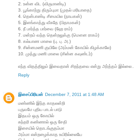
2. உன்ன விட (விருமாண்டி)
3. பூங்காற்று திரும்புமா (முதல் மரியாதை)
4. தென்பாண்டி சீமையில (நாயகன்)
5. இளங்காத்து வீசுதே (பிதாமகன்)
6. நீ பார்த்த பார்வை (ஹே ராம்)
7. மன்றம் வந்த தென்றலுக்கு (மௌன ராகம்)
8. கல்யாண மாலை (பு. பு. அ.)
9. சின்னமணி குயிலே (அம்மன் கோயில் கிழக்காலே)
10. முத்து மணி மாலை (சின்ன கவுண்டர்)
எந்த விதத்திலும் இவைதான் சிறந்தவை என்று அர்த்தம் இல்லை..
Reply
இசைப்பிரியன்
December 7, 2011 at 1:48 AM
மண்ணில் இந்த காதலன்றி
பருவமே புதிய பாடல் பாடு
இதயம் ஒரு கோயில்
சுந்தரி கண்ணால் ஒரு சேதி
இசையில் தொடங்குதம்மா
அம்மா என்றழைக்காத உயிரில்லையே