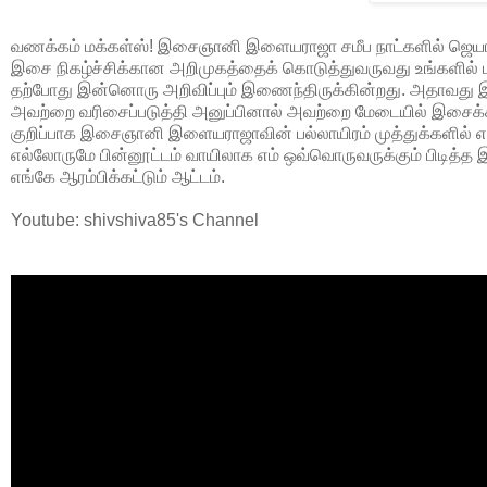
வணக்கம் மக்கள்ஸ்! இசைஞானி இளையராஜா சமீப நாட்களில் ஜெயா ட
இசை நிகழ்ச்சிக்கான அறிமுகத்தைக் கொடுத்துவருவது உங்களில் ப
தற்போது இன்னொரு அறிவிப்பும் இணைந்திருக்கின்றது. அதாவது
அவற்றை வரிசைப்படுத்தி அனுப்பினால் அவற்றை மேடையில் இசைக்கக்
குறிப்பாக இசைஞானி இளையராஜாவின் பல்லாயிரம் முத்துக்களில் எந
எல்லோருமே பின்னூட்டம் வாயிலாக எம் ஒவ்வொருவருக்கும் பிட
எங்கே ஆரம்பிக்கட்டும் ஆட்டம்.
Youtube: shivshiva85's Channel