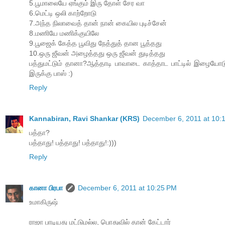
5.பூமாலையே ஏங்கும் இரு தோள் சேர வா
6.மெட்டி ஒலி காற்றோடு
7.அந்த நிலாவைத் தான் நான் கையில புடிச்சேன்
8.மணியே மணிக்குயிலே
9.பூஜைக் கேத்த பூவிது நேத்துத் தான பூத்தது
10.ஒரு ஜீவன் அழைத்தது ஒரு ஜீவன் துடித்தது
பத்துமட்டும் தானா?ஆத்தாடி பாவாடை காத்தாட பாட்டில் இழையோடும்
இருக்கு பாஸ் :)
Reply
Kannabiran, Ravi Shankar (KRS)
December 6, 2011 at 10:
பத்தா?
பத்தாது! பத்தாது! பத்தாது!:)))
Reply
கானா பிரபா
December 6, 2011 at 10:25 PM
உமாகிருஷ்
ராஜா பாடியது மட்டுமல்ல, பொதுவில் தான் கேட்டார்