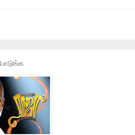
போடுங்க