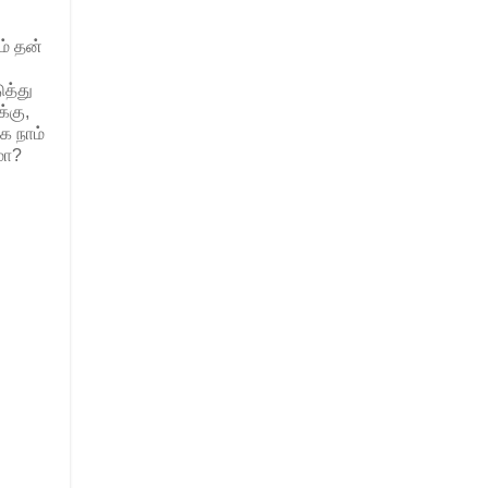
ம் தன்
த்து
்கு,
க நாம்
மா?