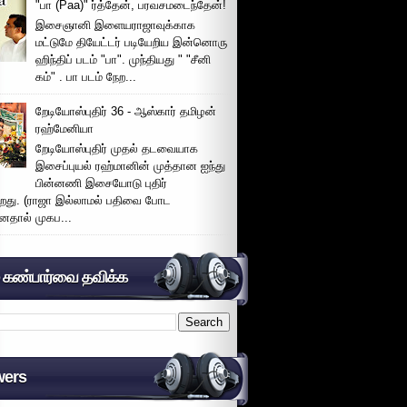
"பா (Paa)" ர்த்தேன், பரவசமடைந்தேன்!
இசைஞானி இளையராஜாவுக்காக
மட்டுமே தியேட்டர் படியேறிய இன்னொரு
ஹிந்திப் படம் "பா". முந்தியது " "சீனி
கம்" . பா படம் நேற...
றேடியோஸ்புதிர் 36 - ஆஸ்கார் தமிழன்
ரஹ்மேனியா
றேடியோஸ்புதிர் முதல் தடவையாக
இசைப்புயல் ரஹ்மானின் முத்தான ஐந்து
பின்னணி இசையோடு புதிர்
்றது. (ராஜா இல்லாமல் பதிவை போட
னதால் முகப...
் கண்பார்வை தவிக்க
wers