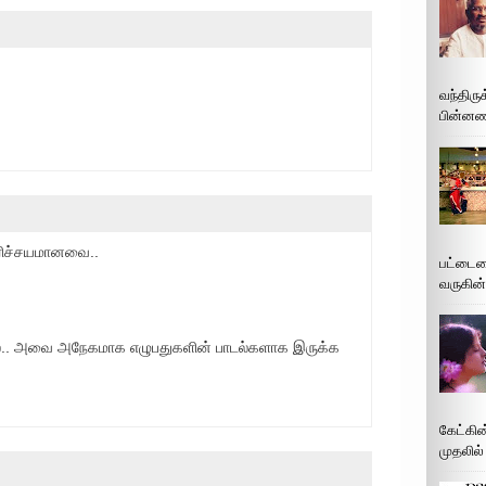
வந்திரு
பின்னணி
 பரிச்சயமானவை..
பட்டைய
வருகின்
.. அவை அநேகமாக எழுபதுகளின் பாடல்களாக இருக்க
கேட்கின
முதலில்