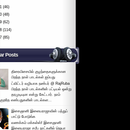
1
(46)
0
(48)
9
(62)
8
(114)
7
(85)
ar Posts
திரையிசையில் குழந்தைகளுக்கான
பிறந்த நாள் பாடல்கள் ஐம்பது
ட்விட்டர் வழியாக நண்பர் @ RajRuba
பிறந்த நாள் பாடல்களின் பட்டியல் ஒன்று
தரமுடியுமா என்று கேட்டார். நாம்
்குறதே எண்பதுகளின் பாடல்கள...
இசைஞானி இளையராஜாவின் பத்துப்
பாட்டு போடுங்க
வணக்கம் மக்கள்ஸ்! இசைஞானி
இளையராஜா சமீப நாட்களில் ஜெயா