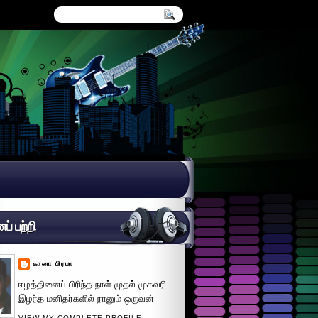
் பற்றி
கானா பிரபா
ஈழத்தினைப் பிரிந்த நாள் முதல் முகவரி
இழந்த மனிதர்களில் நானும் ஒருவன்
VIEW MY COMPLETE PROFILE