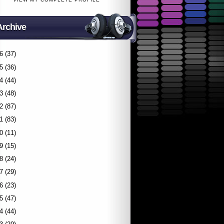
Archive
6
(37)
5
(36)
4
(44)
3
(48)
2
(87)
1
(83)
0
(11)
9
(15)
8
(24)
7
(29)
6
(23)
5
(47)
4
(44)