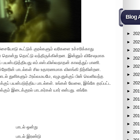
Blog 
►
202
►
202
இசையோடு கூட்டுக் குரல்களும் வரிகளை உச்சரிக்காது
►
202
 தொன்று தொட்டு வந்திருக்கின்றன. இன்னும் விசேஷமாக
►
202
் பயன்படுத்தியது எம்.எஸ்.விஸ்வநாதன் காலத்துப் பாணி.
►
202
ன்றோரின் பாடல்கள் சில உதாரணமாக விளங்கி நிற்கின்றன.
►
202
் பாடல் துளிகளும் அவ்வமயமே, எழுபதுக்குப் பின் வெளிவந்த
►
202
ுப் பயன்படுத்திய பாடல்கள். உங்கள் வேலை, இங்கே தரப்பட்ட
்கும் இடைக்குரல் பாடகர்கள் யார் என்பது. எங்கே
►
201
►
201
►
201
►
201
►
201
பாடல் ஒன்று
►
201
பாடல் இரண்டு