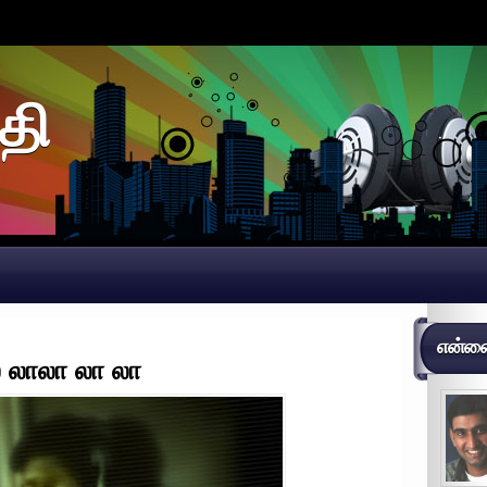
தி
என்னைப
ல லாலா லா லா