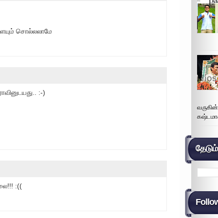
ளையும் சொல்லலாமே
ராவினுடயது.. :-)
வருகின
கஷ்டமா
தேடும
ை!!! :((
Follo