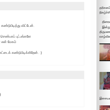
தரிசனம
நிகழ்ச்
திரைய
கண்டுபிடித்து விட்டேன்.
இன்று
திருமண 
 செண்பகப் புட்பங்களே
வாழ்வின
 என் மேகம்
ாட்டைக் கண்டுபிடிக்கிறேன். :)
)
இசையமை