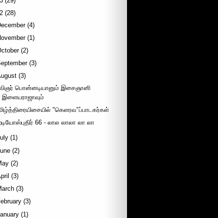
3
(29)
2
(28)
December
(4)
November
(1)
October
(2)
September
(3)
August
(3)
விஞர் பொன்னடியானும் இசைஞானி
இளையராஜாவும்
மிழ்த்திரையிசையில் "கெளரவ"ப்பாடகர்கள்
ேடியோஸ்புதிர் 66 - லால லாலா லா லா
uly
(1)
June
(2)
May
(2)
pril
(3)
March
(3)
ebruary
(3)
January
(1)