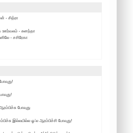
் - சித்ரா
ஊர்வலம் - சுனந்தா
தனிலே - சசிரேகா
போவுது!
போவுது!
ம்பிச்சு போவுது
்பிச்சு இல்லயில்ல ஓ’ல ஆரம்பிச்சி போவுது!