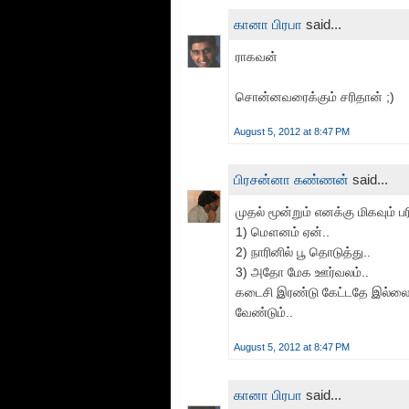
கானா பிரபா
said...
ராகவன்
சொன்னவரைக்கும் சரிதான் ;)
August 5, 2012 at 8:47 PM
பிரசன்னா கண்ணன்
said...
முதல் மூன்றும் எனக்கு மிகவும்
1) மௌனம் ஏன்..
2) நாரினில் பூ தொடுத்து..
3) அதோ மேக ஊர்வலம்..
கடைசி இரண்டு கேட்டதே இல்லை
வேண்டும்..
August 5, 2012 at 8:47 PM
கானா பிரபா
said...