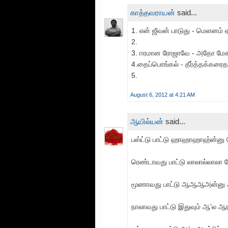
காத்தவராயன்
said...
1. என் ஜீவன் பாடுது - மெளனம் ஏன
2.
3. ஈரமான ரோஜாவே - அதோ மேக 
4.தைப்பொங்கல் - தீர்த்தக்கரை
5.
August 6, 2012 at 4:21 AM
ஆயில்யன்
said...
பஸ்ட்டு பாட்டு ஹாஹாஹாஹ்ன்னு 
ரெண்டாவது பாட்டு லாலால்லாலா 
மூணாவது பாட்டு ஆஆஆஅன்னு ஆர
நாலாவது பாட்டு இதுவும் ஆ’ல ஆரம