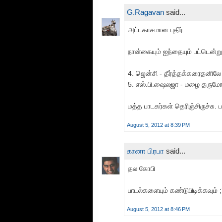
G.Ragavan
said...
அட்டகாசமான புதிர்
நான்கையும் ஐந்தையும் பட்டென்று 
4. ஜென்சி - தீர்த்தக்கரைதனிலே
5. எஸ்.பி.ஷைலஜா - மழை தருமோ
மத்த பாடகர்கள் தெரிஞ்சிருச்சு. ப
August 5, 2012 at 8:39 PM
கானா பிரபா
said...
தல கோபி
பாடல்களையும் கண்டுபிடிக்கவும் ;
August 5, 2012 at 8:46 PM