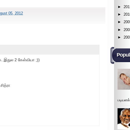
►
201
gust 05, 2012
►
201
►
200
►
200
►
200
Popul
க..இதுல 2 கேள்வியா ;))
சித்ரா
படியளக