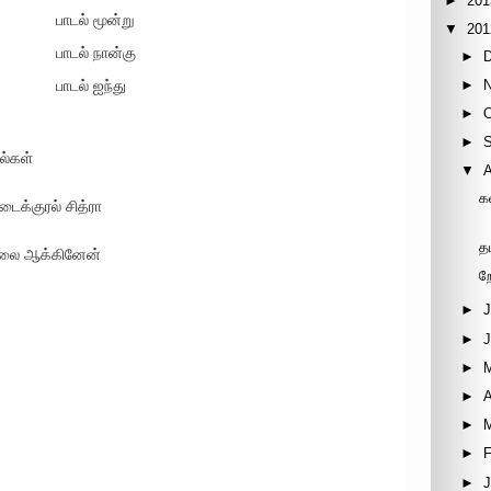
►
201
பாடல் மூன்று
▼
201
பாடல் நான்கு
►
►
பாடல் ஐந்து
►
►
ல்கள்
▼
க
க்குரல் சித்ரா
த
 மாலை ஆக்கினேன்
ற
►
J
►
►
►
A
►
►
F
►