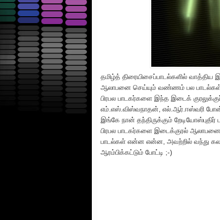
தமிழ்த் திரையிசைப்பாடல்களில் வாத்திய 
ஆலாபனை செய்யும் வண்ணம் பல பாடல்கள்
பிரபல பாடகர்களை இந்த இடைக் குரலுக்குப
எம்.எஸ்.விஸ்வநாதன், எல்.ஆர்.ஈஸ்வரி போ
இங்கே நான் தந்திருக்கும் றேடியோஸ்புதிர
பிரபல பாடகர்களை இடைக்குரல் ஆலாபனைக்க
பாடல்கள் என்ன என்ன, அவற்றில் வந்து கலக
ஆரம்பிக்கட்டும் போட்டி ;-)