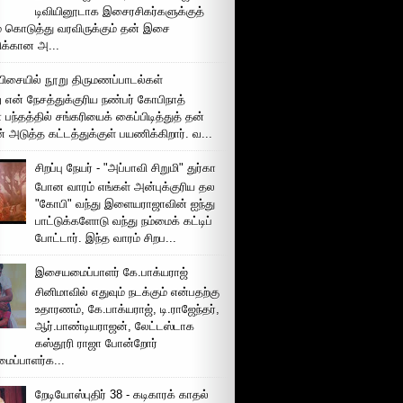
டிவியினூடாக இசைரசிகர்களுக்குத்
் கொடுத்து வரவிருக்கும் தன் இசை
சிக்கான அ...
ிசையில் நூறு திருமணப்பாடல்கள்
 என் நேசத்துக்குரிய நண்பர் கோபிநாத்
பந்தத்தில் சங்கரியைக் கைப்பிடித்துத் தன்
் அடுத்த கட்டத்துக்குள் பயணிக்கிறார். வ...
சிறப்பு நேயர் - "அப்பாவி சிறுமி" துர்கா
போன வாரம் எங்கள் அன்புக்குரிய தல
"கோபி" வந்து இளையராஜாவின் ஐந்து
பாட்டுக்களோடு வந்து நம்மைக் கட்டிப்
போட்டார். இந்த வாரம் சிறப...
இசையமைப்பாளர் கே.பாக்யராஜ்
சினிமாவில் எதுவும் நடக்கும் என்பதற்கு
உதாரணம், கே.பாக்யராஜ், டி.ராஜேந்தர்,
ஆர்.பாண்டியராஜன், லேட்டஸ்டாக
கஸ்தூரி ராஜா போன்றோர்
ப்பாளர்க...
றேடியோஸ்புதிர் 38 - கடிகாரக் காதல்