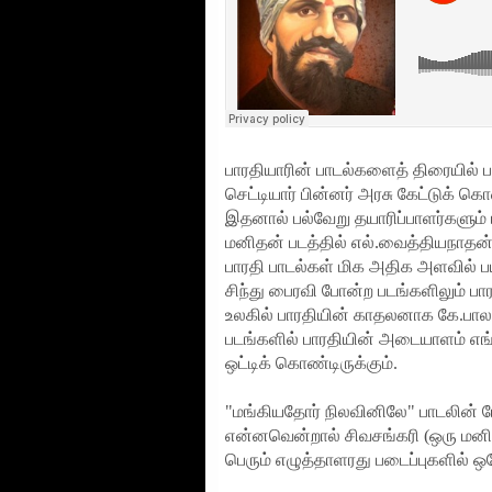
பாரதியாரின் பாடல்களைத் திரையில் பய
செட்டியார் பின்னர் அரசு கேட்டுக்
இதனால் பல்வேறு தயாரிப்பாளர்களும் 
மனிதன் படத்தில் எல்.வைத்தியநாதன
பாரதி பாடல்கள் மிக அதிக அளவில் பய
சிந்து பைரவி போன்ற படங்களிலும் பா
உலகில் பாரதியின் காதலனாக கே.பால
படங்களில் பாரதியின் அடையாளம் எங்க
ஒட்டிக் கொண்டிருக்கும்.
"மங்கியதோர் நிலவினிலே" பாடலின் மே
என்னவென்றால் சிவசங்கரி (ஒரு மன
பெரும் எழுத்தாளரது படைப்புகளில் ஒர