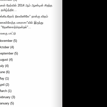
ங்கள் தேர்வில் 2014 ஆம் ஆண்டின் சிறந்த
தமிழ்த்திர...
மங்கியதோர் நிலவினிலே" நான்கு விதம்
மனசுக்கேத்த மகராசா"வில் இருந்து
"தேனிசைத்தென்றல்"...
ாவலரு பாட்டு
November
(5)
October
(4)
September
(5)
August
(4)
uly
(4)
June
(6)
May
(1)
pril
(2)
March
(1)
ebruary
(3)
January
(5)