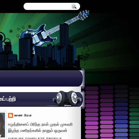
் பற்றி
கானா பிரபா
ஈழத்தினைப் பிரிந்த நாள் முதல் முகவரி
இழந்த மனிதர்களில் நானும் ஒருவன்
VIEW MY COMPLETE PROFILE