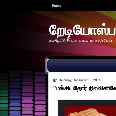
Home
றேடியோஸ்ப
தமிழோடு இசை, பாடல் மறந்தறியேன்
Thursday, December 11, 2014
"மங்கியதோர் நிலவினிலே