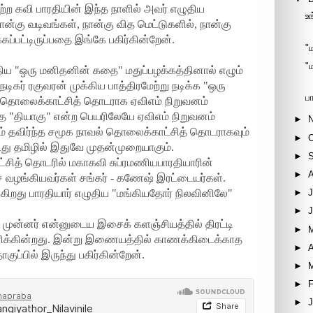
்ற கவி பாரதியின் இந்த நாளில் அவர் எழுதிய
உ
ன்கு வடிவங்கள், நான்கு வித மெட்டுகளில், நான்கு
ட்டிருப்பதை இங்கே பகிர்கின்றேன்.
"
"
திய "ஒரு மனிதனின் கதை" மதுப்பழக்கத்தினால் எழும்
டிகர் ரகுவரன் முக்கிய பாத்திரமேற்று நடிக்க "ஒரு
ப
தொலைக்காட்சித் தொடராக ஏவிஎம் நிறுவனம்
தை "தியாகு" என்ற பெயரிலேயே ஏவிஎம் நிறுவனம்
►
சம் தவிர்ந்த சமூக நாவல் தொலைக்காட்சித் தொடராகவும்
►
டது தமிழில் இதுவே முதன்முறையாகும்.
►
ித் தொடரில் மகாகவி சுப்ரமணியபாரதியாரின்
►
ை வழங்கியவர்கள் சங்கர் - கணேஷ் இரட்டையர்கள்.
க்கிறது பாரதியார் எழுதிய "மங்கியதோர் நிலவினிலே"
►
J
►
ு முன்னர் என்னுடைய இசைக் களஞ்சியத்தில் திரட்டி
►
ிக்கின்றது. இன்று இணையத்தில் காணக்கிடைக்காத
►
A
ப்பில் இருந்து பகிர்கின்றேன்.
►
►
F
►