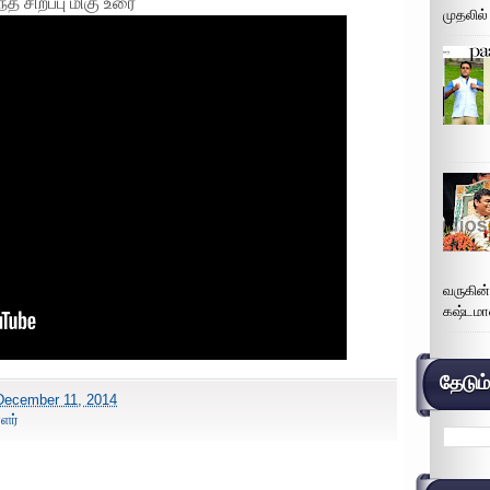
த சிறப்பு மிகு உரை
முதலில்
வருகின
கஷ்டமா
தேடும
December 11, 2014
ளர்