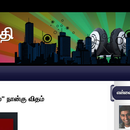
தி
என்னைப
" நான்கு விதம்