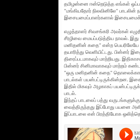
தமிழன்னை ஈன்றெடுத்த எங்கள் ஒப்பற
"மங்கியதோர் நிலவினிலே" பாடலின் நா
இசையமைப்பாளர்களால் இசையமைக்கப்ப
எழுத்தாளர் சிவசங்கரி அவர்கள் எழு
சீரழிவை மையப்படுத்திய நாவல். இது ந
மனிதனின் கதை" என்ற பெயரிலேயே 
தயாரித்து வெளியிட்டது. பின்னர் இ
திரைப்படமாகவும் மாற்றியது. இதிகா
பின்னர் சினிமாவாகவும் மாற்றம் கண்
"ஒரு மனிதனின் கதை" தொலைக்காட்ச
பாடல்கள் பயன்பட்டிருக்கின்றன. இச
இதில் மிகவும் அழகாகப் பயன்பட்டிரு
பாடல்.
இந்தப் பாடலைப் பத்து வருடங்களுக்க
வைத்திருந்தது இப்போது பயனை அள
இப்பாடலை என் பிரத்தியோக ஒலித்தொகு