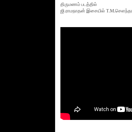
திருமணம் படத்தில்
ஜி.ராமநாதன் இசையில் T.M.செளந்த