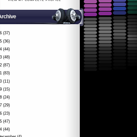
Archive
6
(37)
5
(36)
4
(44)
3
(48)
2
(87)
1
(83)
0
(11)
9
(15)
8
(24)
7
(29)
6
(23)
5
(47)
4
(44)
December
(4)