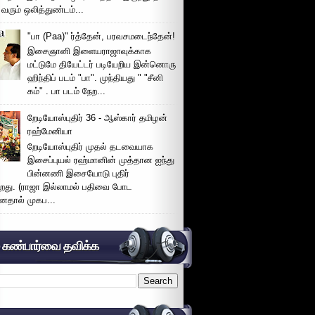
 வரும் ஒலித்துண்டம்...
"பா (Paa)" ர்த்தேன், பரவசமடைந்தேன்!
இசைஞானி இளையராஜாவுக்காக
மட்டுமே தியேட்டர் படியேறிய இன்னொரு
ஹிந்திப் படம் "பா". முந்தியது " "சீனி
கம்" . பா படம் நேற...
றேடியோஸ்புதிர் 36 - ஆஸ்கார் தமிழன்
ரஹ்மேனியா
றேடியோஸ்புதிர் முதல் தடவையாக
இசைப்புயல் ரஹ்மானின் முத்தான ஐந்து
பின்னணி இசையோடு புதிர்
்றது. (ராஜா இல்லாமல் பதிவை போட
னதால் முகப...
் கண்பார்வை தவிக்க