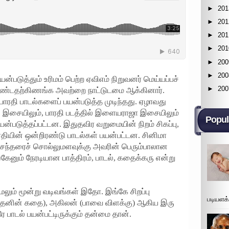
►
201
►
201
►
201
►
201
►
200
►
200
ன்படுத்தும் உரிமம் பெற்ற ஏவிஎம் நிறுவனர் மெய்யப்பச்
►
200
 கொண்டதற்கிணங்க அவற்றை நாட்டுடமை ஆக்கினார்.
பாரதி பாடல்களைப் பயன்படுத்த முடிந்தது. ஏழாவது
் இசையிலும், பாரதி படத்தில் இளையராஜா இசையிலும்
Popul
ன்படுத்தப்பட்டன. இதுதவிர வறுமையின் நிறம் சிகப்பு,
ரதியின் ஒன்றிரண்டு பாடல்கள் பயன்பட்டன. சினிமா
சந்தரைச் சொல்லுமளவுக்கு அவரின் பெரும்பாலான
ேனும் நேரடியான பாத்திரம், பாடல், கதைக்கரு என்று
லும் மூன்று வடிவங்கள் இதோ. இங்கே சிறப்பு
படியளக
ிதனின் கதை), அகிலன் (பாவை விளக்கு) ஆகிய இரு
ே பாடல் பயன்பட்டிருக்கும் தன்மை தான்.