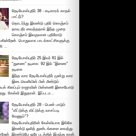
றேடியோஸ்புதிர் 38 - கடிகாரக் காதல்
பாட்டு்?
தொடர்ந்து இரண்டு புதிர் கொஞ்சம்
தாவு தீர வைத்ததால் இந்த முறை
கொஞ்சம் இலகுவான புதிரோடு
க்கின்றேன். பொதுவாக பாடல்காட்சிகளுக்கு
 ...
றேடியோஸ்புதிர் 25 இவர் 81 இல்
"துணை" நடிகை: 92 இல் "இணை"
நடிகை
இந்த வார றேடியோஸ்புதிர் மூன்று வார
இடைவெளியின் பின் மீண்டும்
ைக் கிளப்பும் ராஜாவின் பின்னணி இசையோடு
றது. கேள்வி இதுதான். இப்படம...
றேடியோஸ்புதிர் 28 - பெண் பாடும்
"வீட்டுக்கு விட்டுக்கு வாசப்படி
வேணும்"?
றேடியோஸ்புதிரின் கேள்வியாக இங்கே
இரண்டு ஒலித் துண்டங்களை வைத்து
்றேன். இரண்டுமே ஒரே படத்தில் இருந்து தான்.