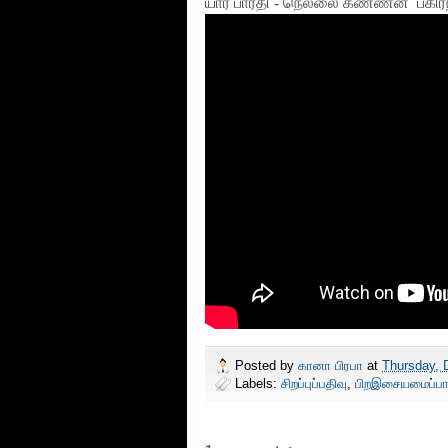
யார் பாரதி - நெல்லை கண்ணன் பகிர்ந்
Posted by
கானா பிரபா
at
Thursday, 
Labels:
சிறப்புப்பதிவு
,
பிறஇசையமைப்பா