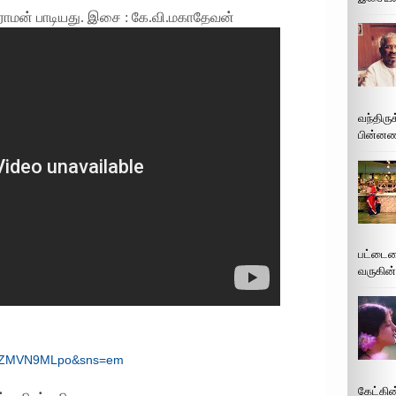
ராமன் பாடியது. இசை : கே.வி.மகாதேவன்
வந்திரு
பின்னணி
பட்டைய
வருகின்
=6CZMVN9MLpo&sns=em
கேட்கின