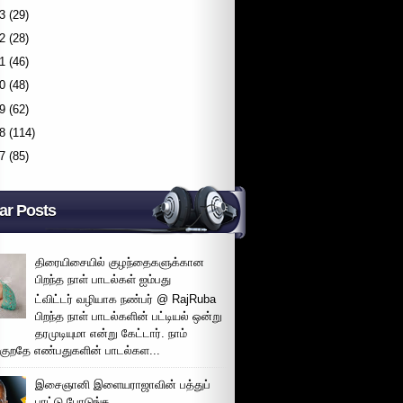
3
(29)
2
(28)
1
(46)
0
(48)
9
(62)
8
(114)
7
(85)
ar Posts
திரையிசையில் குழந்தைகளுக்கான
பிறந்த நாள் பாடல்கள் ஐம்பது
ட்விட்டர் வழியாக நண்பர் @ RajRuba
பிறந்த நாள் பாடல்களின் பட்டியல் ஒன்று
தரமுடியுமா என்று கேட்டார். நாம்
்குறதே எண்பதுகளின் பாடல்கள...
இசைஞானி இளையராஜாவின் பத்துப்
பாட்டு போடுங்க