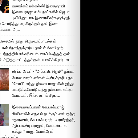
வணக்கம் மக்கள்ஸ்! இசைஞானி
இளையராஜா சமீப நாட்களில் ஜெயா
டிவியினூடாக இசைரசிகர்களுக்குத்
் கொடுத்து வரவிருக்கும் தன் இசை
சிக்கான அ...
ிசையில் நூறு திருமணப்பாடல்கள்
 என் நேசத்துக்குரிய நண்பர் கோபிநாத்
பந்தத்தில் சங்கரியைக் கைப்பிடித்துத் தன்
் அடுத்த கட்டத்துக்குள் பயணிக்கிறார். வ...
சிறப்பு நேயர் - "அப்பாவி சிறுமி" துர்கா
போன வாரம் எங்கள் அன்புக்குரிய தல
"கோபி" வந்து இளையராஜாவின் ஐந்து
பாட்டுக்களோடு வந்து நம்மைக் கட்டிப்
போட்டார். இந்த வாரம் சிறப...
இசையமைப்பாளர் கே.பாக்யராஜ்
சினிமாவில் எதுவும் நடக்கும் என்பதற்கு
உதாரணம், கே.பாக்யராஜ், டி.ராஜேந்தர்,
ஆர்.பாண்டியராஜன், லேட்டஸ்டாக
கஸ்தூரி ராஜா போன்றோர்
ப்பாளர்க...