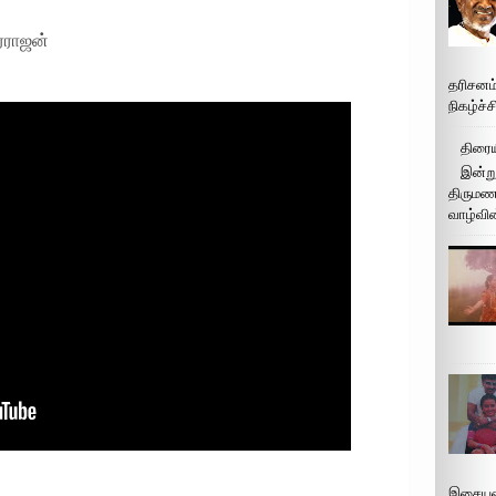
ரராஜன்
தரிசனம
நிகழ்ச்
திரைய
இன்று
திருமண 
வாழ்வின
இசையமை