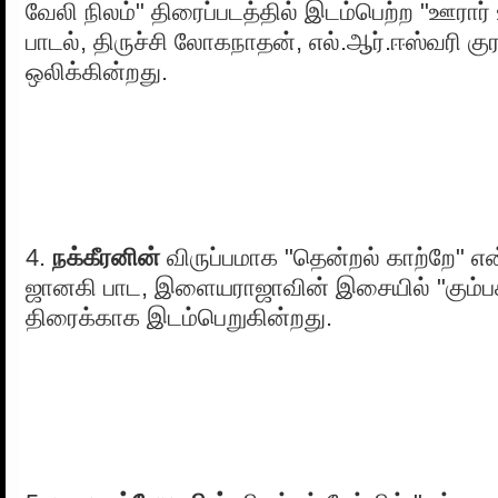
வேலி நிலம்" திரைப்படத்தில் இடம்பெற்ற "ஊரார
பாடல், திருச்சி லோகநாதன், எல்.ஆர்.ஈஸ்வரி கு
ஒலிக்கின்றது.
4.
நக்கீரனின்
விருப்பமாக "தென்றல் காற்றே" எ
ஜானகி பாட, இளையராஜாவின் இசையில் "கும்ப
திரைக்காக இடம்பெறுகின்றது.