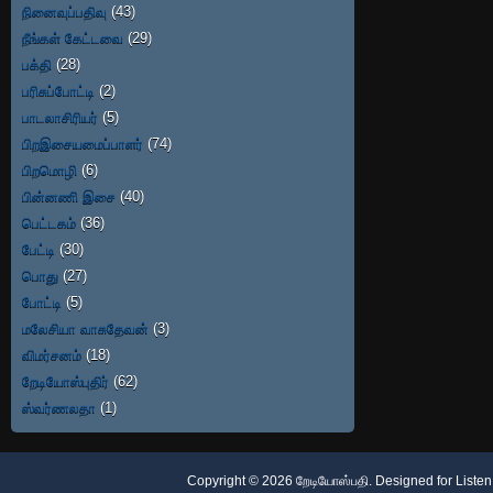
நினைவுப்பதிவு
(43)
நீங்கள் கேட்டவை
(29)
பக்தி
(28)
பரிசுப்போட்டி
(2)
பாடலாசிரியர்
(5)
பிறஇசையமைப்பாளர்
(74)
பிறமொழி
(6)
பின்னணி இசை
(40)
பெட்டகம்
(36)
பேட்டி
(30)
பொது
(27)
போட்டி
(5)
மலேசியா வாசுதேவன்
(3)
விமர்சனம்
(18)
றேடியோஸ்புதிர்
(62)
ஸ்வர்ணலதா
(1)
Copyright ©
2026
றேடியோஸ்பதி
. Designed for
Listen