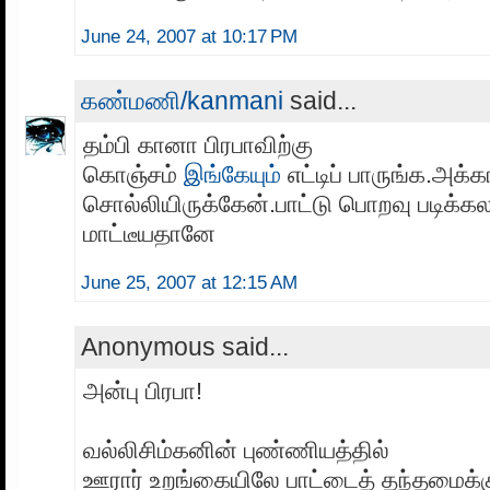
June 24, 2007 at 10:17 PM
கண்மணி/kanmani
said...
தம்பி கானா பிரபாவிற்கு
கொஞ்சம்
இங்கேயும்
எட்டிப் பாருங்க.அக
சொல்லியிருக்கேன்.பாட்டு பொறவு படிக்கல
மாட்டீயதானே
June 25, 2007 at 12:15 AM
Anonymous said...
அன்பு பிரபா!
வல்லிசிம்கனின் புண்ணியத்தில்
ஊரார் உறங்கையிலே பாட்டைத் தந்தமைக்க