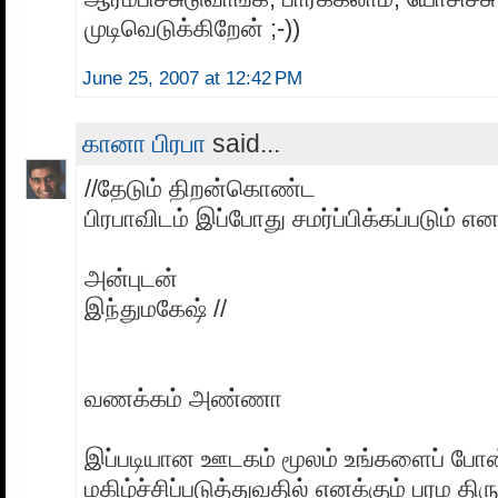
முடிவெடுக்கிறேன் ;-))
June 25, 2007 at 12:42 PM
கானா பிரபா
said...
//தேடும் திறன்கொண்ட
பிரபாவிடம் இப்போது சமர்ப்பிக்கப்படும் எ
அன்புடன்
இந்துமகேஷ் //
வணக்கம் அண்ணா
இப்படியான ஊடகம் மூலம் உங்களைப் ப
மகிழ்ச்சிப்படுத்துவதில் எனக்கும் பரம திரு