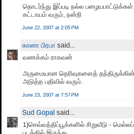
தொடர்ந்து இப்படி நல்ல பழையபாட்டுக்கள
கட்டாயம் வரும், நன்றி
June 22, 2007 at 2:05 PM
கானா பிரபா
said...
வணக்கம் ராகவன்
அருமையான தெரிவுகளைத் தந்திருக்கின்ற
அடுத்த பதிவில் வரும்.
June 23, 2007 at 7:57 PM
Sud Gopal
said...
1)செவ்வந்திப்பூக்களில் சிறுவீடு - மெல்லப
படத்தில் இருந்து