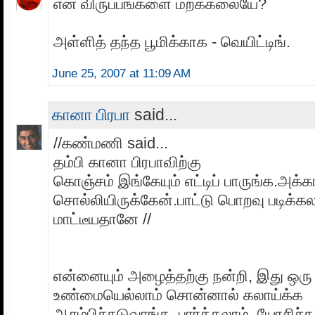
என் விருப்பங்களை மறக்கலையே?
அள்ளித் தந்த பூமிக்காக - வெயிட்டிங்.
June 25, 2007 at 11:09 AM
கானா பிரபா
said...
//கண்மணி said...
தம்பி கானா பிரபாவிற்கு
கொஞ்சம் இங்கேயும் எட்டிப் பாருங்க.அக
சொல்லியிருக்கேன்.பாட்டு பொறவு படிக்கல
மாட்டீயதானே //
என்னையும் அழைத்தற்கு நன்றி, இது ஒரு 
உண்மையெல்லாம் சொன்னால் கலாய்க்க
ஆரம்பிச்சுடுவாங்க, பார்க்கலாம், யோசிச்சு