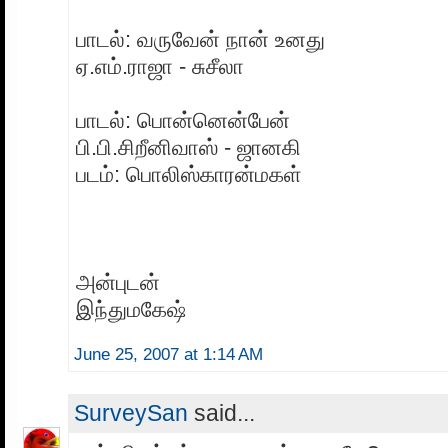
பாடல்: வருவேன் நான் உனது
ஏ.எம்.ராஜா - சுசீலா
பாடல்: பொன்னென்பேன்
பி.பி.சிறீனிவாஸ் - ஜானகி
படம்: பொலிஸ்காரன்மகள்
அன்புடன்
இந்துமகேஷ்
June 25, 2007 at 1:14 AM
SurveySan
said...