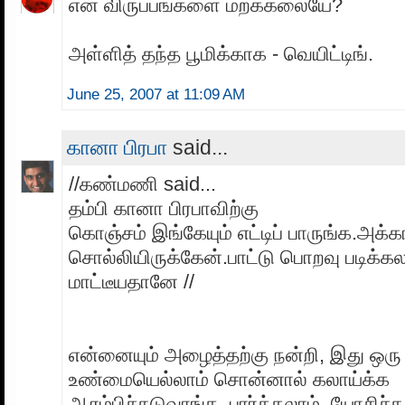
என் விருப்பங்களை மறக்கலையே?
அள்ளித் தந்த பூமிக்காக - வெயிட்டிங்.
June 25, 2007 at 11:09 AM
கானா பிரபா
said...
//கண்மணி said...
தம்பி கானா பிரபாவிற்கு
கொஞ்சம் இங்கேயும் எட்டிப் பாருங்க.அக
சொல்லியிருக்கேன்.பாட்டு பொறவு படிக்கல
மாட்டீயதானே //
என்னையும் அழைத்தற்கு நன்றி, இது ஒரு 
உண்மையெல்லாம் சொன்னால் கலாய்க்க
ஆரம்பிச்சுடுவாங்க, பார்க்கலாம், யோசிச்சு