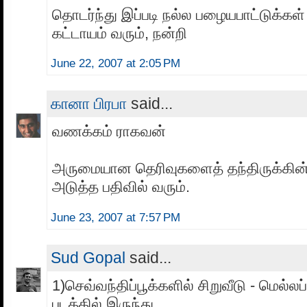
தொடர்ந்து இப்படி நல்ல பழையபாட்டுக்கள
கட்டாயம் வரும், நன்றி
June 22, 2007 at 2:05 PM
கானா பிரபா
said...
வணக்கம் ராகவன்
அருமையான தெரிவுகளைத் தந்திருக்கின்ற
அடுத்த பதிவில் வரும்.
June 23, 2007 at 7:57 PM
Sud Gopal
said...
1)செவ்வந்திப்பூக்களில் சிறுவீடு - மெல்லப
படத்தில் இருந்து