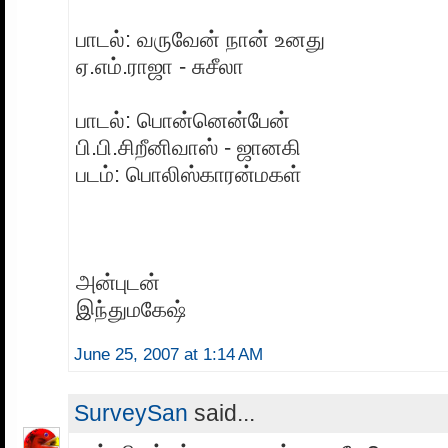
பாடல்: வருவேன் நான் உனது
ஏ.எம்.ராஜா - சுசீலா
பாடல்: பொன்னென்பேன்
பி.பி.சிறீனிவாஸ் - ஜானகி
படம்: பொலிஸ்காரன்மகள்
அன்புடன்
இந்துமகேஷ்
June 25, 2007 at 1:14 AM
SurveySan
said...