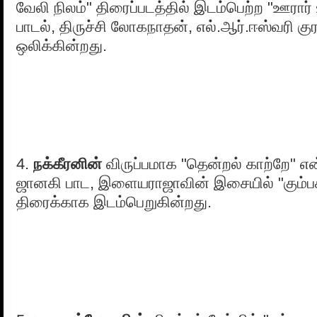
வேலி நிலம்" திரைப்படத்தில் இடம்பெற்ற "ஊரார
பாடல், திருச்சி லோகநாதன், எல்.ஆர்.ஈஸ்வரி கு
ஒலிக்கின்றது.
4.
நக்கீரனின்
விருப்பமாக "தென்றல் காற்றே" எ
ஜானகி பாட, இளையராஜாவின் இசையில் "கும்ப
திரைக்காக இடம்பெறுகின்றது.