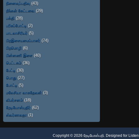
நினைவுப்பதிவு
(43)
நீங்கள் கேட்டவை
(29)
பக்தி
(28)
பரிசுப்போட்டி
(2)
பாடலாசிரியர்
(5)
பிறஇசையமைப்பாளர்
(74)
பிறமொழி
(6)
பின்னணி இசை
(40)
பெட்டகம்
(36)
பேட்டி
(30)
பொது
(27)
போட்டி
(5)
மலேசியா வாசுதேவன்
(3)
விமர்சனம்
(18)
றேடியோஸ்புதிர்
(62)
ஸ்வர்ணலதா
(1)
Copyright ©
2026
றேடியோஸ்பதி
. Designed for
Listen