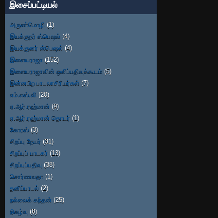
இசைப்பட்டியல்
அருண்மொழி
(1)
இயக்குநர் ஸ்பெஷல்
(4)
இயக்குனர் ஸ்பெஷல்
(4)
இளையராஜா
(152)
இளையராஜாவின் ஒலிப்பதிவுக்கூடம்
(5)
இன்னபிற பாடலாசிரியர்கள்
(7)
எம்.எஸ்.வி
(20)
ஏ.ஆர்.ரஹ்மான்
(9)
ஏ.ஆர்.ரஹ்மான் தொடர்
(1)
கோரஸ்
(3)
சிறப்பு நேயர்
(31)
சிறப்புப் பாடகர்
(13)
சிறப்புப்பதிவு
(38)
சொர்ணலதா
(1)
தனிப்பாடல்
(2)
நல்லைக் கந்தன்
(25)
நிகழ்வு
(8)