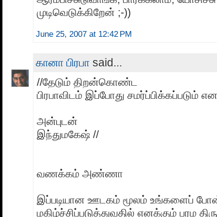
முடிவெடுக்கிறேன் ;-))
June 25, 2007 at 12:42 PM
கானா பிரபா
said...
//தேடும் திறன்கொண்ட
பிரபாவிடம் இப்போது சமர்ப்பிக்கப்படும் எ
அன்புடன்
இந்துமகேஷ் //
வணக்கம் அண்ணா
இப்படியான ஊடகம் மூலம் உங்களைப் ப
மகிழ்ச்சிப்படுத்துவதில் எனக்கும் பரம திரு