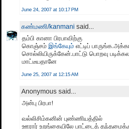
June 24, 2007 at 10:17 PM
கண்மணி/kanmani
said...
தம்பி கானா பிரபாவிற்கு
கொஞ்சம்
இங்கேயும்
எட்டிப் பாருங்க.அக
சொல்லியிருக்கேன்.பாட்டு பொறவு படிக்கல
மாட்டீயதானே
June 25, 2007 at 12:15 AM
Anonymous said...
அன்பு பிரபா!
வல்லிசிம்கனின் புண்ணியத்தில்
ஊரார் உறங்கையிலே பாட்டைத் தந்தமைக்க