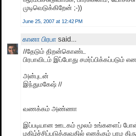
முடிவெடுக்கிறேன் ;-))
June 25, 2007 at 12:42 PM
கானா பிரபா
said...
//தேடும் திறன்கொண்ட
பிரபாவிடம் இப்போது சமர்ப்பிக்கப்படும் எ
அன்புடன்
இந்துமகேஷ் //
வணக்கம் அண்ணா
இப்படியான ஊடகம் மூலம் உங்களைப் ப
மகிழ்ச்சிப்படுத்துவதில் எனக்கும் பரம திரு