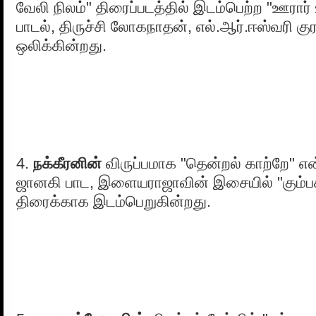
வேலி நிலம்" திரைப்படத்தில் இடம்பெற்ற "ஊரார
பாடல், திருச்சி லோகநாதன், எல்.ஆர்.ஈஸ்வரி கு
ஒலிக்கின்றது.
4.
நக்கீரனின்
விருப்பமாக "தென்றல் காற்றே" எ
ஜானகி பாட, இளையராஜாவின் இசையில் "கும்ப
திரைக்காக இடம்பெறுகின்றது.