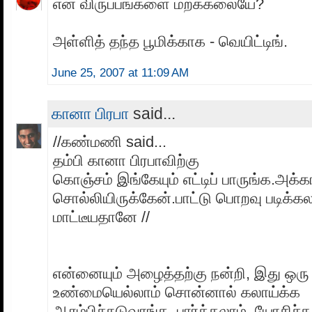
என் விருப்பங்களை மறக்கலையே?
அள்ளித் தந்த பூமிக்காக - வெயிட்டிங்.
June 25, 2007 at 11:09 AM
கானா பிரபா
said...
//கண்மணி said...
தம்பி கானா பிரபாவிற்கு
கொஞ்சம் இங்கேயும் எட்டிப் பாருங்க.அக
சொல்லியிருக்கேன்.பாட்டு பொறவு படிக்கல
மாட்டீயதானே //
என்னையும் அழைத்தற்கு நன்றி, இது ஒரு 
உண்மையெல்லாம் சொன்னால் கலாய்க்க
ஆரம்பிச்சுடுவாங்க, பார்க்கலாம், யோசிச்சு