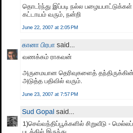
தொடர்ந்து இப்படி நல்ல பழையபாட்டுக்கள
கட்டாயம் வரும், நன்றி
June 22, 2007 at 2:05 PM
கானா பிரபா
said...
வணக்கம் ராகவன்
அருமையான தெரிவுகளைத் தந்திருக்கின்ற
அடுத்த பதிவில் வரும்.
June 23, 2007 at 7:57 PM
Sud Gopal
said...
1)செவ்வந்திப்பூக்களில் சிறுவீடு - மெல்லப
படத்தில் இருந்து