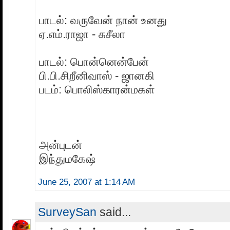
பாடல்: வருவேன் நான் உனது
ஏ.எம்.ராஜா - சுசீலா
பாடல்: பொன்னென்பேன்
பி.பி.சிறீனிவாஸ் - ஜானகி
படம்: பொலிஸ்காரன்மகள்
அன்புடன்
இந்துமகேஷ்
June 25, 2007 at 1:14 AM
SurveySan
said...