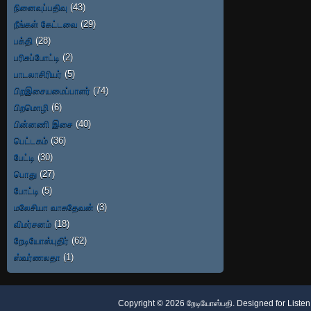
நினைவுப்பதிவு
(43)
நீங்கள் கேட்டவை
(29)
பக்தி
(28)
பரிசுப்போட்டி
(2)
பாடலாசிரியர்
(5)
பிறஇசையமைப்பாளர்
(74)
பிறமொழி
(6)
பின்னணி இசை
(40)
பெட்டகம்
(36)
பேட்டி
(30)
பொது
(27)
போட்டி
(5)
மலேசியா வாசுதேவன்
(3)
விமர்சனம்
(18)
றேடியோஸ்புதிர்
(62)
ஸ்வர்ணலதா
(1)
Copyright ©
2026
றேடியோஸ்பதி
. Designed for
Listen