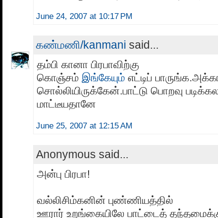
June 24, 2007 at 10:17 PM
கண்மணி/kanmani
said...
தம்பி கானா பிரபாவிற்கு
கொஞ்சம்
இங்கேயும்
எட்டிப் பாருங்க.அக
சொல்லியிருக்கேன்.பாட்டு பொறவு படிக்கல
மாட்டீயதானே
June 25, 2007 at 12:15 AM
Anonymous said...
அன்பு பிரபா!
வல்லிசிம்கனின் புண்ணியத்தில்
ஊரார் உறங்கையிலே பாட்டைத் தந்தமைக்க