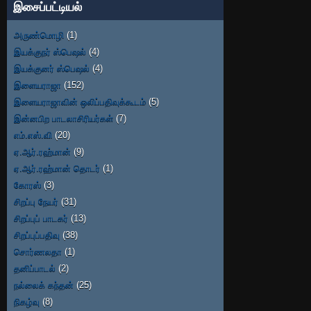
இசைப்பட்டியல்
அருண்மொழி
(1)
இயக்குநர் ஸ்பெஷல்
(4)
இயக்குனர் ஸ்பெஷல்
(4)
இளையராஜா
(152)
இளையராஜாவின் ஒலிப்பதிவுக்கூடம்
(5)
இன்னபிற பாடலாசிரியர்கள்
(7)
எம்.எஸ்.வி
(20)
ஏ.ஆர்.ரஹ்மான்
(9)
ஏ.ஆர்.ரஹ்மான் தொடர்
(1)
கோரஸ்
(3)
சிறப்பு நேயர்
(31)
சிறப்புப் பாடகர்
(13)
சிறப்புப்பதிவு
(38)
சொர்ணலதா
(1)
தனிப்பாடல்
(2)
நல்லைக் கந்தன்
(25)
நிகழ்வு
(8)