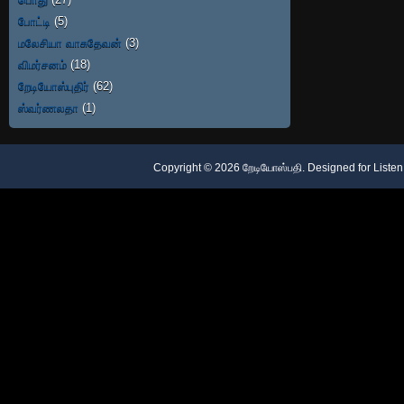
போட்டி
(5)
மலேசியா வாசுதேவன்
(3)
விமர்சனம்
(18)
றேடியோஸ்புதிர்
(62)
ஸ்வர்ணலதா
(1)
Copyright ©
2026
றேடியோஸ்பதி
. Designed for
Listen