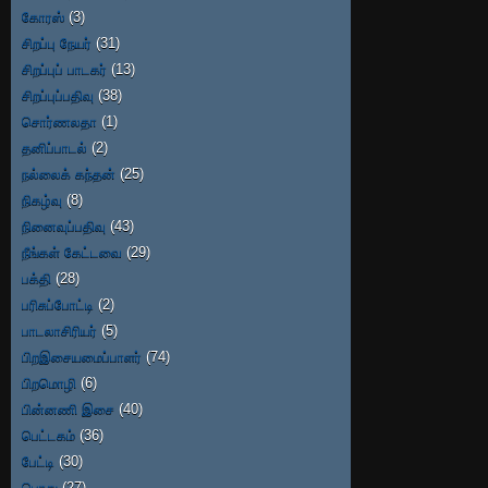
கோரஸ்
(3)
சிறப்பு நேயர்
(31)
சிறப்புப் பாடகர்
(13)
சிறப்புப்பதிவு
(38)
சொர்ணலதா
(1)
தனிப்பாடல்
(2)
நல்லைக் கந்தன்
(25)
நிகழ்வு
(8)
நினைவுப்பதிவு
(43)
நீங்கள் கேட்டவை
(29)
பக்தி
(28)
பரிசுப்போட்டி
(2)
பாடலாசிரியர்
(5)
பிறஇசையமைப்பாளர்
(74)
பிறமொழி
(6)
பின்னணி இசை
(40)
பெட்டகம்
(36)
பேட்டி
(30)
பொது
(27)