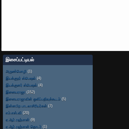
இசைப்பட்டியல்
அருண்மொழி
(1)
இயக்குநர் ஸ்பெஷல்
(4)
இயக்குனர் ஸ்பெஷல்
(4)
இளையராஜா
(152)
இளையராஜாவின் ஒலிப்பதிவுக்கூடம்
(5)
இன்னபிற பாடலாசிரியர்கள்
(7)
எம்.எஸ்.வி
(20)
ஏ.ஆர்.ரஹ்மான்
(9)
ஏ.ஆர்.ரஹ்மான் தொடர்
(1)