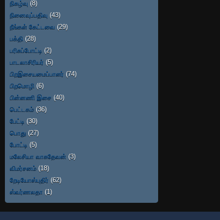
நிகழ்வு
(8)
நினைவுப்பதிவு
(43)
நீங்கள் கேட்டவை
(29)
பக்தி
(28)
பரிசுப்போட்டி
(2)
பாடலாசிரியர்
(5)
பிறஇசையமைப்பாளர்
(74)
பிறமொழி
(6)
பின்னணி இசை
(40)
பெட்டகம்
(36)
பேட்டி
(30)
பொது
(27)
போட்டி
(5)
மலேசியா வாசுதேவன்
(3)
விமர்சனம்
(18)
றேடியோஸ்புதிர்
(62)
ஸ்வர்ணலதா
(1)