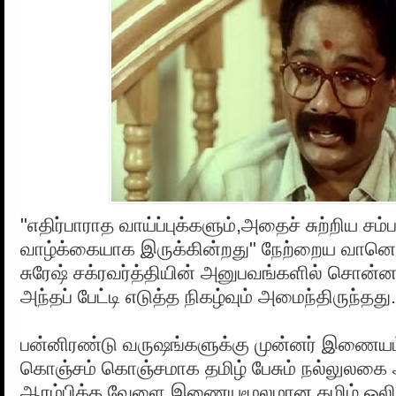
"எதிர்பாராத வாய்ப்புக்களும்,அதைச் சுற்றிய ச
வாழ்க்கையாக இருக்கின்றது" நேற்றைய வானொலி
சுரேஷ் சக்ரவர்த்தியின் அனுபவங்களில் சொன்
அந்தப் பேட்டி எடுத்த நிகழ்வும் அமைந்திருந்தது.
பன்னிரண்டு வருஷங்களுக்கு முன்னர் இணையம
கொஞ்சம் கொஞ்சமாக தமிழ் பேசும் நல்லுலகை 
ஆரம்பித்த வேளை இணையமூலமான தமிழ் ஒலிப