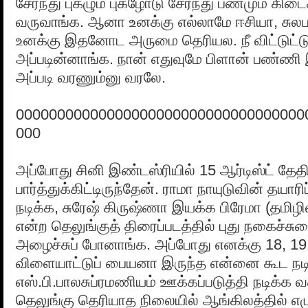
சேர்ந்து புகழும் புகழோடு சேர்ந்து பணமும் கிட
வருவாங்க. ஆனா உனக்கு எல்லாமே ஈசியா, சுல
உனக்கு இதனோட அருமை தெரியல. நீ விட்டுட்டு
அப்படின்னாங்க. நான் எதுவுமே பிளான் பண்ணி 
அப்படி வரணும்னு வரலே.
00000000000000000000000000000000000
000
அப்போது சினி இண்டஸ்ரியில் 15 ஆர்டிஸ்ட் தேத
பார்த்துக்கிட்டிருந்தேன். ராமா நாயுடுவின் தயார
நடிக்க, சுரேஷ் கிருஷ்ணா இயக்க பிரேமா (தமிழில
என்ற தெலுங்குத் திரைப்படத்தில் புது நகைச்
அழைச்சுப் போனாங்க. அப்போது எனக்கு 18, 19
விளையாட்டுப் பையனா இருந்த என்னை கூட நட
எஸ்.பி.பாலசுப்ரமணியம் ஊக்கப்படுத்தி நடிக்க வ
தெலுங்கு தெரியாத நிலையில் ஆங்கிலத்தில் எழுத