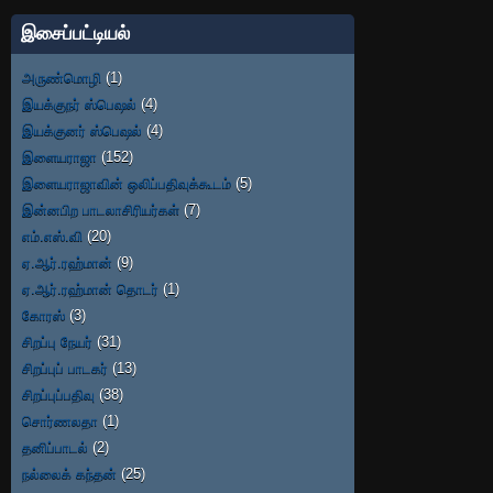
இசைப்பட்டியல்
அருண்மொழி
(1)
இயக்குநர் ஸ்பெஷல்
(4)
இயக்குனர் ஸ்பெஷல்
(4)
இளையராஜா
(152)
இளையராஜாவின் ஒலிப்பதிவுக்கூடம்
(5)
இன்னபிற பாடலாசிரியர்கள்
(7)
எம்.எஸ்.வி
(20)
ஏ.ஆர்.ரஹ்மான்
(9)
ஏ.ஆர்.ரஹ்மான் தொடர்
(1)
கோரஸ்
(3)
சிறப்பு நேயர்
(31)
சிறப்புப் பாடகர்
(13)
சிறப்புப்பதிவு
(38)
சொர்ணலதா
(1)
தனிப்பாடல்
(2)
நல்லைக் கந்தன்
(25)