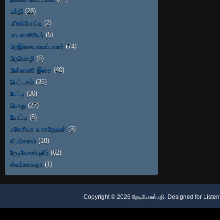
பக்தி
(28)
பரிசுப்போட்டி
(2)
பாடலாசிரியர்
(5)
பிறஇசையமைப்பாளர்
(74)
பிறமொழி
(6)
பின்னணி இசை
(40)
பெட்டகம்
(36)
பேட்டி
(30)
பொது
(27)
போட்டி
(5)
மலேசியா வாசுதேவன்
(3)
விமர்சனம்
(18)
றேடியோஸ்புதிர்
(62)
ஸ்வர்ணலதா
(1)
Copyright ©
2026
றேடியோஸ்பதி
. Designed for
Listen