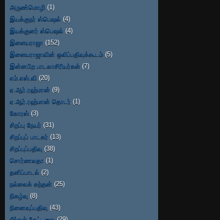
அருண்மொழி
(1)
இயக்குநர் ஸ்பெஷல்
(4)
இயக்குனர் ஸ்பெஷல்
(4)
இளையராஜா
(152)
இளையராஜாவின் ஒலிப்பதிவுக்கூடம்
(5)
இன்னபிற பாடலாசிரியர்கள்
(7)
எம்.எஸ்.வி
(20)
ஏ.ஆர்.ரஹ்மான்
(9)
ஏ.ஆர்.ரஹ்மான் தொடர்
(1)
கோரஸ்
(3)
சிறப்பு நேயர்
(31)
சிறப்புப் பாடகர்
(13)
சிறப்புப்பதிவு
(38)
சொர்ணலதா
(1)
தனிப்பாடல்
(2)
நல்லைக் கந்தன்
(25)
நிகழ்வு
(8)
நினைவுப்பதிவு
(43)
நீங்கள் கேட்டவை
(29)