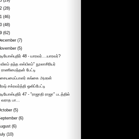
3
(29)
2
(28)
1
(46)
0
(48)
9
(62)
December
(7)
November
(5)
ேடியோஸ்புதிர் 48 - யாரவர்....யாரவர்?
ஏவிஎம் தந்த எஸ்பிஎம்" நூலாசிரியர்
ராணிமைந்தன் பேட்டி
சையமைப்பாளர் கங்கை அமரன்
ரேஷ் சக்ரவர்த்தி ஒலிப்பேட்டி
ேடியோஸ்புதிர் 47 - "ராஜாதி ராஜா" படத்தில்
வராத பா...
October
(5)
September
(6)
August
(6)
uly
(10)