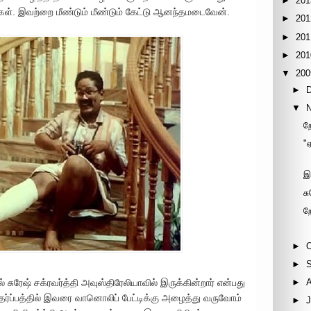
►
201
க்கள். இவற்றை மீண்டும் மீண்டும் கேட்டு ஆனந்தமடைவேன்.
►
201
►
201
►
201
▼
200
►
▼
ற
"
இ
சு
ற
►
►
சுரேஷ் சக்ரவர்த்தி அவுஸ்திரேலியாவில் இருக்கின்றார் என்பது
►
ந்தர்ப்பத்தில் இவரை வானொலிப் பேட்டிக்கு அழைத்து வருவோம்
►
J