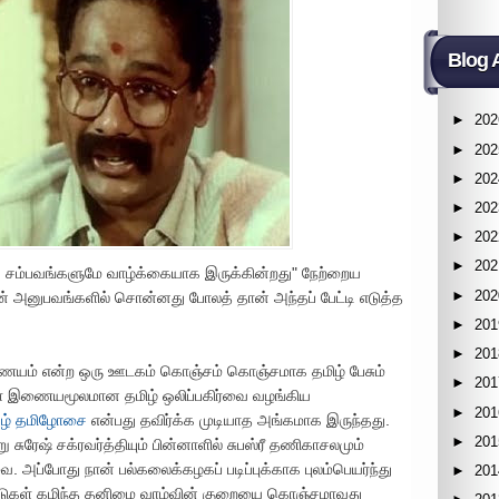
Blog 
►
202
►
202
►
202
►
202
►
202
►
202
்றிய சம்பவங்களுமே வாழ்க்கையாக இருக்கின்றது" நேற்றைய
►
202
யின் அனுபவங்களில் சொன்னது போலத் தான் அந்தப் பேட்டி எடுத்த
►
201
►
201
ணையம் என்ற ஒரு ஊடகம் கொஞ்சம் கொஞ்சமாக தமிழ் பேசும்
►
201
ளை இணையமூலமான தமிழ் ஒலிப்பகிர்வை வழங்கிய
►
201
கழ் தமிழோசை
என்பது தவிர்க்க முடியாத அங்கமாக இருந்தது.
►
201
று சுரேஷ் சக்ரவர்த்தியும் பின்னாளில் சுபஸ்ரீ தணிகாசலமும்
. அப்போது நான் பல்கலைக்கழகப் படிப்புக்காக புலம்பெயர்ந்து
►
201
ண்டுகள் கழிந்த தனிமை வாழ்வின் குறையை கொஞ்சமாவது