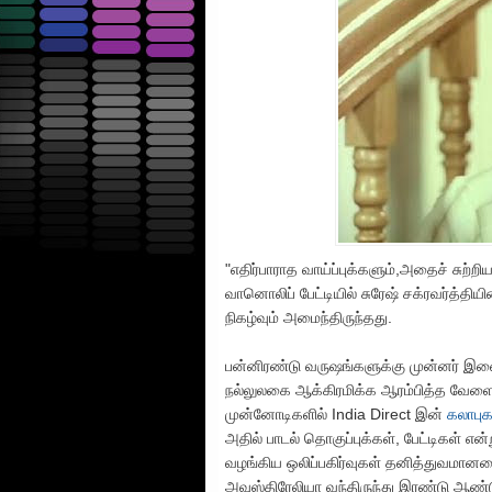
"எதிர்பாராத வாய்ப்புக்களும்,அதைச் சுற
வானொலிப் பேட்டியில் சுரேஷ் சக்ரவர்த்தி
நிகழ்வும் அமைந்திருந்தது.
பன்னிரண்டு வருஷங்களுக்கு முன்னர் இ
நல்லுலகை ஆக்கிரமிக்க ஆரம்பித்த வே
முன்னோடிகளில் India Direct இன்
கலாபு
அதில் பாடல் தொகுப்புக்கள், பேட்டிகள் என்
வழங்கிய ஒலிப்பகிர்வுகள் தனித்துவமானவை
அவுஸ்திரேலியா வந்திருந்து இரண்டு ஆ