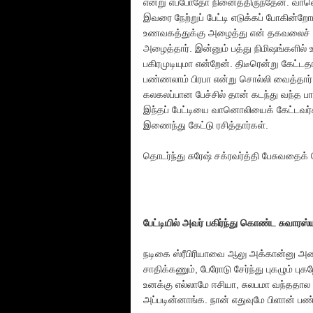
என்று எப்போதோ நினைத்திருந்தேன். வானொ
இவரை நேற்றுப் பேட்டி எடுக்கப் போகின்ற
உணவகத்துக்கு அழைத்து என் தகவலைச் சொ
அழைத்தார். இன்னும் பத்து நிமிஷங்களில
பகிரமுடியுமா என்றேன். திடீரென்று கேட
பண்ணலாம் பிரபா என்று சொல்லி வைத்தார்.
கலகலப்பான பேச்சில் தான் கடந்து வந்த ப
இந்தப் பேட்டியை வானொலியைக் கேட்டவர்க
இணைந்து கேட்டு ரசித்தார்கள்.
தொடர்ந்து சுரேஷ் சக்ரவர்த்தி பேசுவதைக்
பேட்டியில் அவர் பகிர்ந்து கொண்ட சுவாரஸ்
நடிகை ஸ்ரீபிரியாவை ஆலு அக்கான்னு அழ
சாதிக்கணும், பேரோடு சேர்ந்து புகழும் 
உனக்கு எல்லாமே ஈசியா, சுலபமா வந்ததால
அப்படின்னாங்க. நான் எதுவுமே பிளான் பண