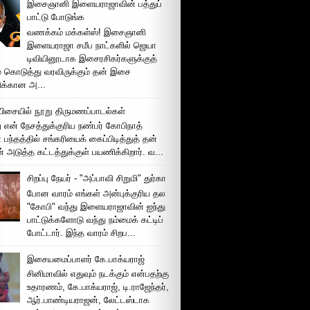
இசைஞானி இளையராஜாவின் பத்துப்
பாட்டு போடுங்க
வணக்கம் மக்கள்ஸ்! இசைஞானி
இளையராஜா சமீப நாட்களில் ஜெயா
டிவியினூடாக இசைரசிகர்களுக்குத்
் கொடுத்து வரவிருக்கும் தன் இசை
சிக்கான அ...
ிசையில் நூறு திருமணப்பாடல்கள்
 என் நேசத்துக்குரிய நண்பர் கோபிநாத்
பந்தத்தில் சங்கரியைக் கைப்பிடித்துத் தன்
் அடுத்த கட்டத்துக்குள் பயணிக்கிறார். வ...
சிறப்பு நேயர் - "அப்பாவி சிறுமி" துர்கா
போன வாரம் எங்கள் அன்புக்குரிய தல
"கோபி" வந்து இளையராஜாவின் ஐந்து
பாட்டுக்களோடு வந்து நம்மைக் கட்டிப்
போட்டார். இந்த வாரம் சிறப...
இசையமைப்பாளர் கே.பாக்யராஜ்
சினிமாவில் எதுவும் நடக்கும் என்பதற்கு
உதாரணம், கே.பாக்யராஜ், டி.ராஜேந்தர்,
ஆர்.பாண்டியராஜன், லேட்டஸ்டாக