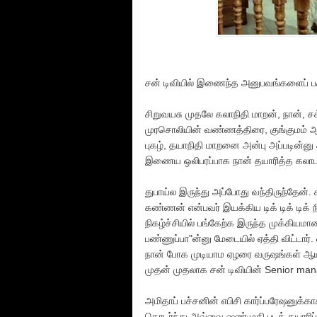
சன் டிவியில் இணைந்த அனுபவங்களைப் பகி
சிறுவயசு முதலே கலாநிதி மாறன், நான், ச
முரசொலியின் வண்ணத்திரை, குங்குமம் 
புகழ், தயாநிதி மாறனை அன்பு அப்படின்னு 
இணைய ஒலிபரப்பாக நான் தயாரித்த கலாபு
துபாய்ல இருந்து அப்போது வந்திருந்தேன்.
கண்ணன் என்பவர் இயக்கிய டிக் டிக் டிக் ந
நிகழ்ச்சியில் பங்கேற்க இருந்த முக்கியம
பண்ணுப்பா"ன்னு மேடையில் ஏத்தி விட்டார்.
நான் போக முடியாம ஏழரை வருஷங்கள் ஆயிர
முதன் முதலாக சன் டிவியின் Senior ma
அமிதாப் பச்சனின் எபிசி கார்ப்பரேஷனுக
தொடர்ந்து அவ்வை ஷண்முகி படத் தயாரிப்பு 