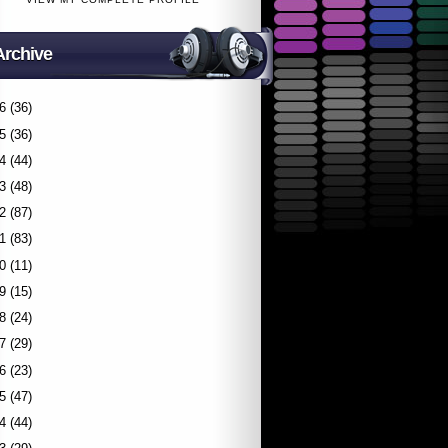
Archive
6
(36)
5
(36)
4
(44)
3
(48)
2
(87)
1
(83)
0
(11)
9
(15)
8
(24)
7
(29)
6
(23)
5
(47)
4
(44)