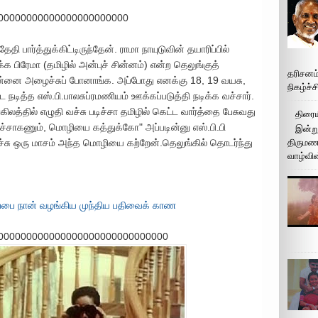
00000000000000000000000
தி பார்த்துக்கிட்டிருந்தேன். ராமா நாயுடுவின் தயாரிப்பில்
க பிரேமா (தமிழில் அன்புச் சின்னம்) என்ற தெலுங்குத்
தரிசனம
 என்னை அழைச்சுப் போனாங்க. அப்போது எனக்கு 18, 19 வயசு,
நிகழ்ச்
ித்த எஸ்.பி.பாலசுப்ரமணியம் ஊக்கப்படுத்தி நடிக்க வச்சார்.
லத்தில் எழுதி வச்சு படிச்சா தமிழில் கெட்ட வார்த்தை பேசுவது
திரைய
ச்சாகணும், மொழியை கத்துக்கோ" அப்படின்னு எஸ்.பி.பி
இன்று
திருமண 
வச்சு ஒரு மாசம் அந்த மொழியை கற்றேன்.தெலுங்கில் தொடர்ந்து
வாழ்வின
்பை நான் வழங்கிய முந்திய பதிவைக் காண
000000000000000000000000000000