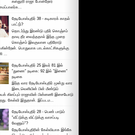
கஸ்தூரி ராஜா போன்றோர்
ப்பாளர்க...
றேடியோஸ்புதிர் 38 - கடிகாரக் காதல்
பாட்டு்?
தொடர்ந்து இரண்டு புதிர் கொஞ்சம்
தாவு தீர வைத்ததால் இந்த முறை
கொஞ்சம் இலகுவான புதிரோடு
க்கின்றேன். பொதுவாக பாடல்காட்சிகளுக்கு
 ...
றேடியோஸ்புதிர் 25 இவர் 81 இல்
"துணை" நடிகை: 92 இல் "இணை"
நடிகை
இந்த வார றேடியோஸ்புதிர் மூன்று வார
இடைவெளியின் பின் மீண்டும்
ைக் கிளப்பும் ராஜாவின் பின்னணி இசையோடு
றது. கேள்வி இதுதான். இப்படம...
றேடியோஸ்புதிர் 28 - பெண் பாடும்
"வீட்டுக்கு விட்டுக்கு வாசப்படி
வேணும்"?
றேடியோஸ்புதிரின் கேள்வியாக இங்கே