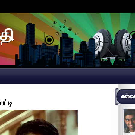
தி
என்னைப
ேட்டி