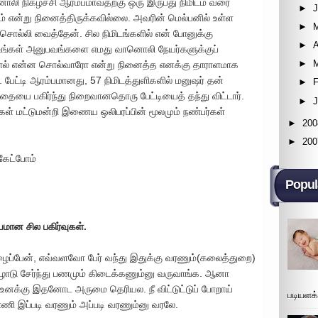
லி நிகழ்ச்சி ஆரம்பமாவதற்கு ஒரு இருபது நிமிடம் வரை
►
ோம் என்று நினைத்திருக்கவில்லை. அவரின் மெல்பனில் உள்ள
►
ல்லி வைத்தேன். சில நிமிடங்களில் என் போனுக்கு
►
A
் உங்கள் அனுபவங்களை எமது வானொலி நேயர்களுக்குப்
►
்டதால் என்ன சொல்வாரோ என்று நினைத்த எனக்கு தாராளமாக
 பேட்டி ஆரம்பமானது, 57 நிமிடத்துளிகளில் மனுஷர் தன்
►
F
ாதையை பகிர்ந்து நிறைவானதொரு பேட்டியைத் தந்து விட்டார்.
►
ள் மட்டுமன்றி இணைய ஒலிபரப்பின் மூலமும் நண்பர்கள்
►
200
►
200
 கேட்போம்
Popul
யமான சில பகிர்வுகள்.
ைப்பேன், எவ்வளவோ பேர் வந்து இதுக்கு வரணும்(கலைத்துறை)
புகழோடு சேர்ந்து பணமும் கிடைக்கணும்னு வருவாங்க. ஆனா
 உனக்கு இதனோட அருமை தெரியல. நீ விட்டுட்டுப் போறாய்
படியளக
்ணி இப்படி வரணும் அப்படி வரணும்னு வரலே.