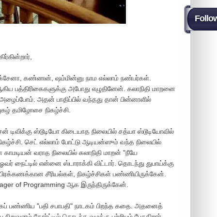
Follo
ர்கின்றார்,
க்சேனா, கண்ணன், ஷம்மின்னு நாம எல்லாம் நண்பர்கள்.
ஆகிய பத்திரிகைகளுக்கு அபோது எழுதினேன். கலாநிதி மாறனை
அழைப்போம். அதன் பாதிப்பில் வந்தது தான் பின்னாளில்
கழ் தமிழோசை நிகழ்ச்சி.
 சன் டிவிக்கு ஸ்டூடியோ கிடையாத நிலையில் சத்யா ஸ்டூடியோவில்
ிகழ்ச்சி. செட் எல்லாம் போட்டு ஆடியன்ஸும் வந்த நிலையில்
ான காமடியன் வராத நிலையில் கலாநிதி மாறன் "நீயே
 ஓவர் நைட்டில் என்னை ஸ்டாராக்கி விட்டார். தொடந்து துபாய்க்கு
க்கணக்கான சீரியல்கள், நிகழ்ச்சிகள் பண்ணியிருக்கேன்.
nager of Programming ஆக இருந்திருக்கேன்.
்காகப் பண்ணிய "பதி சபாபதி" நாடகம் பிறந்த கதை. அதனைத்
நிறுவனம் கோர்ட்டில் தொடந்த வழக்கு பற்றியும் பேசுகிறார்.