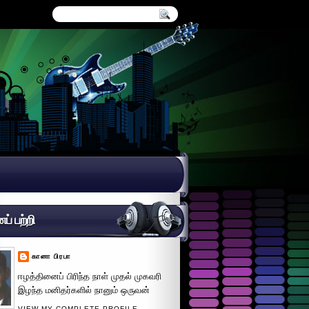
் பற்றி
கானா பிரபா
ஈழத்தினைப் பிரிந்த நாள் முதல் முகவரி
இழந்த மனிதர்களில் நானும் ஒருவன்
VIEW MY COMPLETE PROFILE