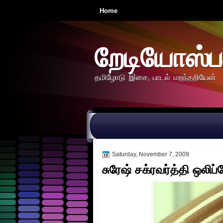
Home
றேடியோஸ்ப
தமிழோடு இசை, பாடல் மறந்தறியேன்
Saturday, November 7, 2009
சுரேஷ் சக்ரவர்த்தி ஒலிப்ப