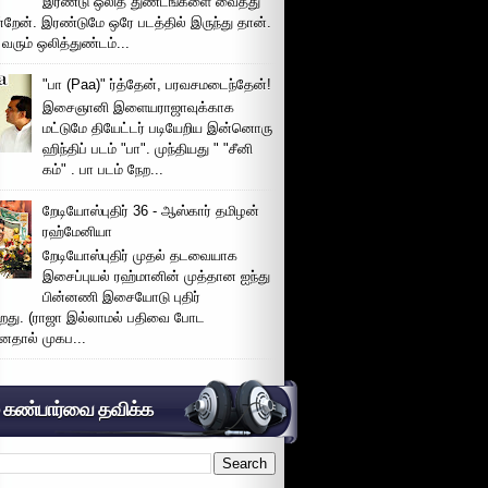
இரண்டு ஒலித் துண்டங்களை வைத்து
்றேன். இரண்டுமே ஒரே படத்தில் இருந்து தான்.
 வரும் ஒலித்துண்டம்...
"பா (Paa)" ர்த்தேன், பரவசமடைந்தேன்!
இசைஞானி இளையராஜாவுக்காக
மட்டுமே தியேட்டர் படியேறிய இன்னொரு
ஹிந்திப் படம் "பா". முந்தியது " "சீனி
கம்" . பா படம் நேற...
றேடியோஸ்புதிர் 36 - ஆஸ்கார் தமிழன்
ரஹ்மேனியா
றேடியோஸ்புதிர் முதல் தடவையாக
இசைப்புயல் ரஹ்மானின் முத்தான ஐந்து
பின்னணி இசையோடு புதிர்
்றது. (ராஜா இல்லாமல் பதிவை போட
னதால் முகப...
் கண்பார்வை தவிக்க