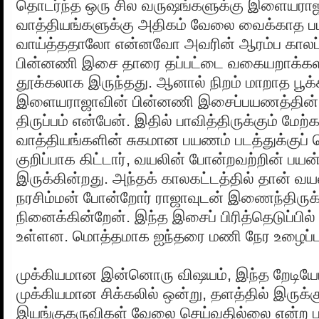
தொடர்ந்த ஒரு சில வருஷங்களுக்கு இளையரா
வாத்தியங்களுக்கு அதிகம் வேலை வைக்காத ப
வாய்த்ததாலோ என்னவோ அவரின் ஆரம்ப காலப்
பின்னணி இசை தாரை தப்பட்டை வகையறாக்கள
தூக்கலாக இருந்தது. ஆனால் நிறம் மாறாத பூக்
இளையராஜாவின் பின்னணி இசைப்பயணத்தின் 
திருப்பம் என்பேன். இதில் பாவித்திருக்கும் மேற்
வாத்தியங்களின் சுகமான பயணம் படத்துக்குப்
குறிப்பாக கிட்டார், வயலின் போன்றவற்றின் பய
இருக்கின்றது. அந்தக் காலகட்டத்தில் தான் வ
நரசிம்மன் போன்றோர் ராஜாவுடன் இணைந்திருக்
நினைக்கின்றேன். இந்த இசைப் பிரித்தெடுப்பில் 
உள்ளன. மொத்தமாக ஐந்தரை மணி நேர உழைப்பு 
முக்கியமான இன்னொரு விஷயம், இந்த றேடியோ
முக்கியமான சிக்கலில் ஒன்று, தளத்தில் இருக்க
இயங்குகருவிகள் வேலை செய்வதில்லை என்ற பலர