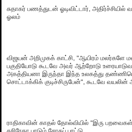
சுதாகர் பணத்துடன் ஓடிவிட்டார், அதிர்ச்சியி
ஓலம்
விஜயன் அறிமுகக் காட்சி, "ஆயிரம் மலர்களே மல
பகுதியோடு கூடவே அவர் ஆற்றோடு உரையாடுவது
அகத்தியனா இருந்தா இந்த உலகத்து தண்ணியெ
சொட்டாக்கிக் குடிச்சிருபேன்", கூடவே வயலின் 
ராதிகாவின் காதல் தோல்வியில் "இரு பறவைகள
சசிரேகா பாடும் சோகப் பாட்டு