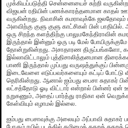
முக்கியப்படுத்தி சென்னையைச் சுற்றி வருகின்ற
விஜயன் ரதியின் பணக்காரத்தனமான காதல் ஊ
வருகின்றது. நிவாசின் கமராவுக்கே ஜலதோஷம் பி
அளவிற்கு குளு குளு காட்சிகள் பின் பாதியில்
ஒரு சிறந்த களத்திற்கு பாலுமகேந்திராவின் கமர
இருந்தால் இன்னும் ஒரு படி மேல் போயிருக்குமே
தோன்றுகின்றது. அசாதாரண திருப்பங்களோ, 
இல்லாவிட்டாலும் புத்திசாலித்தனமான திரைக்
பாணி இருந்தால் முப்பது வருஷத்துக்குப் பின்னர
இடைவேளை எடுப்பவர்களையும் கட்டிப் போட்டு வி
தெரிகின்றது. ஆனால் ஐம்பது பைசா சுதாகர் பின
லட்சத்தோடு ஓடி விட்டார் என்றால் பின்னர் ஏன் ஊட
நறுகணும், அதைப் பார்த்து ராதிகா ஏன் வெறுக
கேள்வியும் எழாமல் இல்லை.
ஐம்பது பைசாவுக்கு அலையும் அப்பாவி சுதாகர் பா
போகும் ரயில் படத்தில் தமிழைக் கதறக் கதற