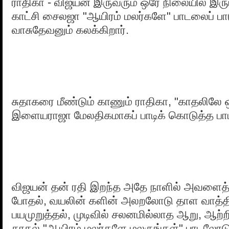
ராதிகா - விஜயன் இருவரும் ஒரே நிலையில் இருப
காட்சி சைலஜா "ஆயிரம் மலர்களே" பாடலைப் 
வாசுதேவனும் கலக்கிறார்.
சுதாகரை மீண்டும் காணும் ராதிகா, "காதலிலே 
இளையராஜா மேலதிகமாகப் பாடிக் கொடுத்த பா
விஜயன் தன் ரதி இறந்த அதே நாளில் அவளைத் 
போதல், வயலின் களின் அலறலோடு தாள வாத்த
பயமுறுத்தல், முடிவில் சலனமில்லாத ஆறு, ஆற்
காதல் "ஆயிரம் மலர்களே மலருங்கள்" பாடலோடு