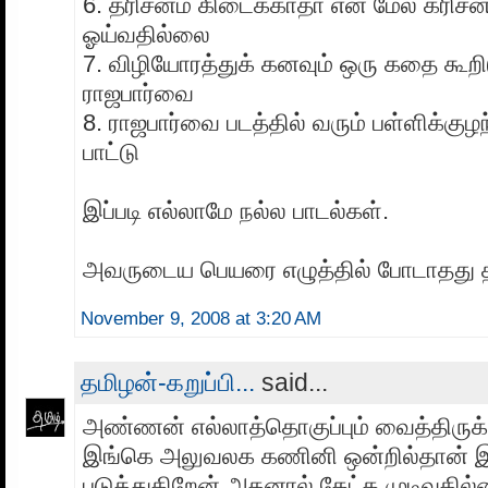
6. தரிசனம் கிடைக்காதா என் மேல் கரிச
ஓய்வதில்லை
7. விழியோரத்துக் கனவும் ஒரு கதை கூறி
ராஜபார்வை
8. ராஜபார்வை படத்தில் வரும் பள்ளிக்குழ
பாட்டு
இப்படி எல்லாமே நல்ல பாடல்கள்.
அவருடைய பெயரை எழுத்தில் போடாதது 
November 9, 2008 at 3:20 AM
தமிழன்-கறுப்பி...
said...
அண்ணன் எல்லாத்தொகுப்பும் வைத்திருக்
இங்கெ அலுவலக கணினி ஒன்றில்தான்
படுத்துகிறேன் அதனால் கேட்க முடிவதில்ல