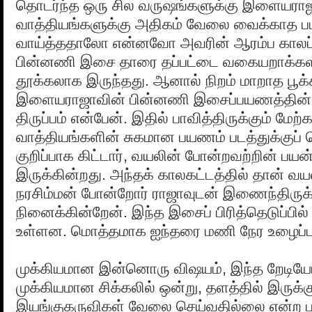
தொடர்ந்த ஒரு சில வருஷங்களுக்கு இளையரா
வாத்தியங்களுக்கு அதிகம் வேலை வைக்காத ப
வாய்த்ததாலோ என்னவோ அவரின் ஆரம்ப காலப்
பின்னணி இசை தாரை தப்பட்டை வகையறாக்கள
தூக்கலாக இருந்தது. ஆனால் நிறம் மாறாத பூக்
இளையராஜாவின் பின்னணி இசைப்பயணத்தின் 
திருப்பம் என்பேன். இதில் பாவித்திருக்கும் மேற்
வாத்தியங்களின் சுகமான பயணம் படத்துக்குப்
குறிப்பாக கிட்டார், வயலின் போன்றவற்றின் பய
இருக்கின்றது. அந்தக் காலகட்டத்தில் தான் வ
நரசிம்மன் போன்றோர் ராஜாவுடன் இணைந்திருக்
நினைக்கின்றேன். இந்த இசைப் பிரித்தெடுப்பில் 
உள்ளன. மொத்தமாக ஐந்தரை மணி நேர உழைப்பு 
முக்கியமான இன்னொரு விஷயம், இந்த றேடியோ
முக்கியமான சிக்கலில் ஒன்று, தளத்தில் இருக்க
இயங்குகருவிகள் வேலை செய்வதில்லை என்ற பலர