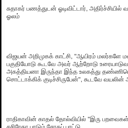
சுதாகர் பணத்துடன் ஓடிவிட்டார், அதிர்ச்சியி
ஓலம்
விஜயன் அறிமுகக் காட்சி, "ஆயிரம் மலர்களே மல
பகுதியோடு கூடவே அவர் ஆற்றோடு உரையாடுவது
அகத்தியனா இருந்தா இந்த உலகத்து தண்ணியெ
சொட்டாக்கிக் குடிச்சிருபேன்", கூடவே வயலின் 
ராதிகாவின் காதல் தோல்வியில் "இரு பறவைகள
சசிரேகா பாடும் சோகப் பாட்டு