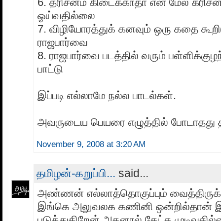
6. தரிசனம் கிடைக்காதா என் மேல் கரிச
ஓய்வதில்லை
7. விழியோரத்துக் கனவும் ஒரு கதை கூறி
ராஜபார்வை
8. ராஜபார்வை படத்தில் வரும் பள்ளிக்குழ
பாட்டு
இப்படி எல்லாமே நல்ல பாடல்கள்.
அவருடைய பெயரை எழுத்தில் போடாதது 
November 9, 2008 at 3:20 AM
தமிழன்-கறுப்பி...
said...
அண்ணன் எல்லாத்தொகுப்பும் வைத்திருக்
இங்கெ அலுவலக கணினி ஒன்றில்தான்
படுத்துகிறேன் அதனால் கேட்க முடிவதில்ல