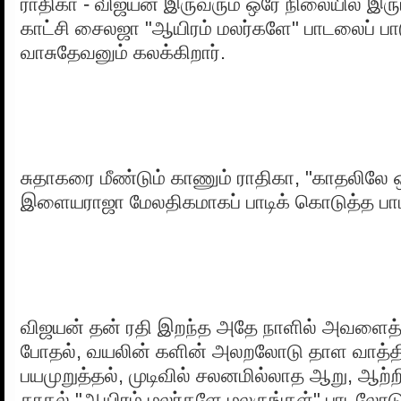
ராதிகா - விஜயன் இருவரும் ஒரே நிலையில் இருப
காட்சி சைலஜா "ஆயிரம் மலர்களே" பாடலைப் 
வாசுதேவனும் கலக்கிறார்.
சுதாகரை மீண்டும் காணும் ராதிகா, "காதலிலே 
இளையராஜா மேலதிகமாகப் பாடிக் கொடுத்த பா
விஜயன் தன் ரதி இறந்த அதே நாளில் அவளைத் 
போதல், வயலின் களின் அலறலோடு தாள வாத்த
பயமுறுத்தல், முடிவில் சலனமில்லாத ஆறு, ஆற்
காதல் "ஆயிரம் மலர்களே மலருங்கள்" பாடலோடு