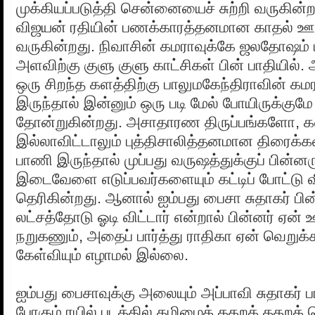
முக்கியப்படுத்தி சென்னையைச் சுற்றி வருகின்ற
விஜயன் ரதியின் பணக்காரத்தனமான காதல் ஊ
வருகின்றது. நிவாசின் கமராவுக்கே ஜலதோஷம் பி
அளவிற்கு குளு குளு காட்சிகள் பின் பாதியில்
ஒரு சிறந்த களத்திற்கு பாலுமகேந்திராவின் கமர
இருந்தால் இன்னும் ஒரு படி மேல் போயிருக்குமே
தோன்றுகின்றது. அசாதாரண திருப்பங்களோ, 
இல்லாவிட்டாலும் புத்திசாலித்தனமான திரைக்
பாணி இருந்தால் முப்பது வருஷத்துக்குப் பின்னர
இடைவேளை எடுப்பவர்களையும் கட்டிப் போட்டு வி
தெரிகின்றது. ஆனால் ஐம்பது பைசா சுதாகர் பின
லட்சத்தோடு ஓடி விட்டார் என்றால் பின்னர் ஏன் ஊட
நறுகணும், அதைப் பார்த்து ராதிகா ஏன் வெறுக
கேள்வியும் எழாமல் இல்லை.
ஐம்பது பைசாவுக்கு அலையும் அப்பாவி சுதாகர் பா
போகும் ரயில் படத்தில் தமிழைக் கதறக் கதற