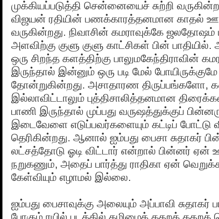
முக்கியப்படுத்தி சென்னையைச் சுற்றி வருகின்ற
விஜயன் ரதியின் பணக்காரத்தனமான காதல் ஊ
வருகின்றது. நிவாசின் கமராவுக்கே ஜலதோஷம் பி
அளவிற்கு குளு குளு காட்சிகள் பின் பாதியில்
ஒரு சிறந்த களத்திற்கு பாலுமகேந்திராவின் கமர
இருந்தால் இன்னும் ஒரு படி மேல் போயிருக்குமே
தோன்றுகின்றது. அசாதாரண திருப்பங்களோ, 
இல்லாவிட்டாலும் புத்திசாலித்தனமான திரைக்
பாணி இருந்தால் முப்பது வருஷத்துக்குப் பின்னர
இடைவேளை எடுப்பவர்களையும் கட்டிப் போட்டு வி
தெரிகின்றது. ஆனால் ஐம்பது பைசா சுதாகர் பின
லட்சத்தோடு ஓடி விட்டார் என்றால் பின்னர் ஏன் ஊட
நறுகணும், அதைப் பார்த்து ராதிகா ஏன் வெறுக
கேள்வியும் எழாமல் இல்லை.
ஐம்பது பைசாவுக்கு அலையும் அப்பாவி சுதாகர் பா
போகும் ரயில் படத்தில் தமிழைக் கதறக் கதற