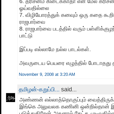
6. தரிசனம் கிடைக்காதா என் மேல் கரிச
ஓய்வதில்லை
7. விழியோரத்துக் கனவும் ஒரு கதை கூறி
ராஜபார்வை
8. ராஜபார்வை படத்தில் வரும் பள்ளிக்குழ
பாட்டு
இப்படி எல்லாமே நல்ல பாடல்கள்.
அவருடைய பெயரை எழுத்தில் போடாதது 
November 9, 2008 at 3:20 AM
தமிழன்-கறுப்பி...
said...
அண்ணன் எல்லாத்தொகுப்பும் வைத்திருக்
இங்கெ அலுவலக கணினி ஒன்றில்தான்
படுத்துகிறேன் அதனால் கேட்க முடிவதில்ல