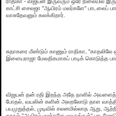
ராதிகா - விஜயன் இருவரும் ஒரே நிலையில் இருப
காட்சி சைலஜா "ஆயிரம் மலர்களே" பாடலைப் 
வாசுதேவனும் கலக்கிறார்.
சுதாகரை மீண்டும் காணும் ராதிகா, "காதலிலே 
இளையராஜா மேலதிகமாகப் பாடிக் கொடுத்த பா
விஜயன் தன் ரதி இறந்த அதே நாளில் அவளைத் 
போதல், வயலின் களின் அலறலோடு தாள வாத்த
பயமுறுத்தல், முடிவில் சலனமில்லாத ஆறு, ஆற்
காதல் "ஆயிரம் மலர்களே மலருங்கள்" பாடலோடு