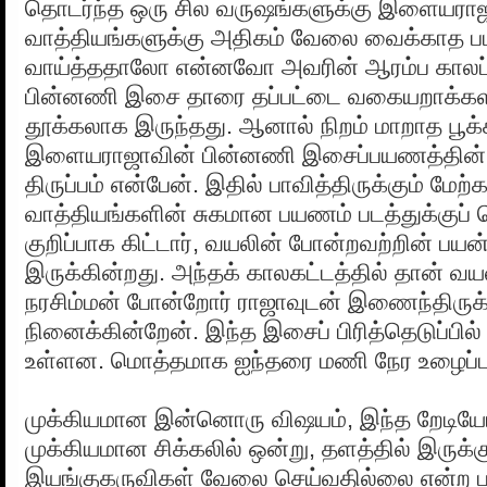
தொடர்ந்த ஒரு சில வருஷங்களுக்கு இளையரா
வாத்தியங்களுக்கு அதிகம் வேலை வைக்காத ப
வாய்த்ததாலோ என்னவோ அவரின் ஆரம்ப காலப்
பின்னணி இசை தாரை தப்பட்டை வகையறாக்கள
தூக்கலாக இருந்தது. ஆனால் நிறம் மாறாத பூக்
இளையராஜாவின் பின்னணி இசைப்பயணத்தின் 
திருப்பம் என்பேன். இதில் பாவித்திருக்கும் மேற்
வாத்தியங்களின் சுகமான பயணம் படத்துக்குப்
குறிப்பாக கிட்டார், வயலின் போன்றவற்றின் பய
இருக்கின்றது. அந்தக் காலகட்டத்தில் தான் வ
நரசிம்மன் போன்றோர் ராஜாவுடன் இணைந்திருக்
நினைக்கின்றேன். இந்த இசைப் பிரித்தெடுப்பில் 
உள்ளன. மொத்தமாக ஐந்தரை மணி நேர உழைப்பு 
முக்கியமான இன்னொரு விஷயம், இந்த றேடியோ
முக்கியமான சிக்கலில் ஒன்று, தளத்தில் இருக்க
இயங்குகருவிகள் வேலை செய்வதில்லை என்ற பலர