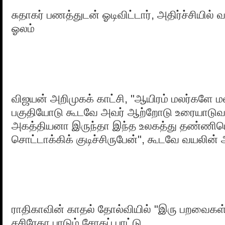
சுதாகர் பணத்துடன் ஓடிவிட்டார், அதிர்ச்சியி
ஓலம்
விஜயன் அறிமுகக் காட்சி, "ஆயிரம் மலர்களே மல
பகுதியோடு கூடவே அவர் ஆற்றோடு உரையாடுவது
அகத்தியனா இருந்தா இந்த உலகத்து தண்ணியெ
சொட்டாக்கிக் குடிச்சிருபேன்", கூடவே வயலின் 
ராதிகாவின் காதல் தோல்வியில் "இரு பறவைகள
சசிரேகா பாடும் சோகப் பாட்டு