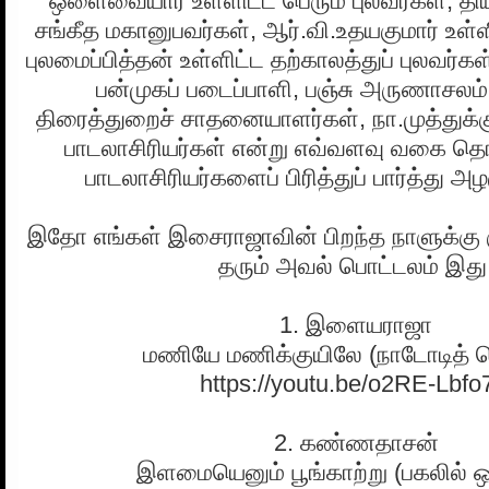
ஒளைவையார் உள்ளிட்ட பெரும் புலவர்கள், தி
சங்கீத மகானுபவர்கள், ஆர்.வி.உதயகுமார் உள்ள
புலமைப்பித்தன் உள்ளிட்ட தற்காலத்துப் புலவர்
பன்முகப் படைப்பாளி, பஞ்சு அருணாசலம
திரைத்துறைச் சாதனையாளர்கள், நா.முத்துக்
பாடலாசிரியர்கள் என்று எவ்வளவு வகை 
பாடலாசிரியர்களைப் பிரித்துப் பார்த்து அ
இதோ எங்கள் இசைராஜாவின் பிறந்த நாளுக்கு க
தரும் அவல் பொட்டலம் இது
1. இளையராஜா
மணியே மணிக்குயிலே (நாடோடித் த
https://youtu.be/o2RE-Lbf
2. கண்ணதாசன்
இளமையெனும் பூங்காற்று (பகலில் ஒ