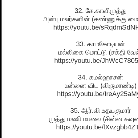
32. கே.காளிமுத்து
அன்பு மலர்களின் (கண்ணுக்கு மை
https://youtu.be/sRqdmSdN
33. காமகோடியன்
மல்லிகை மொட்டு (சக்தி வேல
https://youtu.be/JhWcC780
34. கமல்ஹாசன்
உன்னை விட (விருமாண்டி)
https://youtu.be/IreAy25aM
35. ஆர்.வி.உதயகுமார்
முத்து மணி மாலை (சின்ன கவுண
https://youtu.be/lXvzgbb4