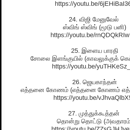
https://youtu.be/6jEHiBaI3
24. விஜி மேனுவேல்
ஸ்விங் ஸ்விங் (மூடு பனி)
https://youtu.be/rnQDQkRI
25. இளைய பாரதி
சோலை இளங்குயில் (காவலுக்குக் கெட்
https://youtu.be/yuTHKeSz
26. ஜெயகாந்தன்
எத்தனை கோணம் (எத்தனை கோணம் எத்
https://youtu.be/vJhvaQlbX
27. முத்துக்கூத்தன்
தொன்று தொட்டு (அவதாரம்
https://youtu.be/ZZsGJHJy