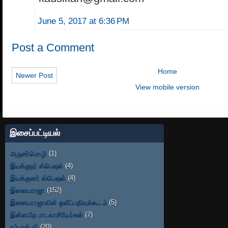
June 5, 2017 at 6:36 PM
Post a Comment
Home
Newer Post
View mobile version
இசைப்பட்டியல்
அருண்மொழி
(1)
இயக்குநர் ஸ்பெஷல்
(4)
இயக்குனர் ஸ்பெஷல்
(4)
இளையராஜா
(152)
இளையராஜாவின் ஒலிப்பதிவுக்கூடம்
(5)
இன்னபிற பாடலாசிரியர்கள்
(7)
எம்.எஸ்.வி
(20)