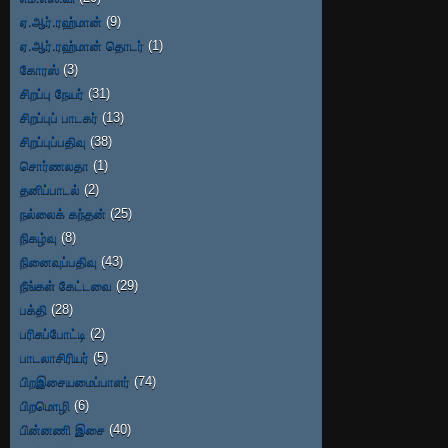
ஏ.ஆர்.ரஹ்மான்
(9)
ஏ.ஆர்.ரஹ்மான் தொடர்
(1)
கோரஸ்
(3)
சிறப்பு நேயர்
(31)
சிறப்புப் பாடகர்
(13)
சிறப்புப்பதிவு
(38)
சொர்ணலதா
(1)
தனிப்பாடல்
(2)
நல்லைக் கந்தன்
(25)
நிகழ்வு
(8)
நினைவுப்பதிவு
(43)
நீங்கள் கேட்டவை
(29)
பக்தி
(28)
பரிசுப்போட்டி
(2)
பாடலாசிரியர்
(5)
பிறஇசையமைப்பாளர்
(74)
பிறமொழி
(6)
பின்னணி இசை
(40)