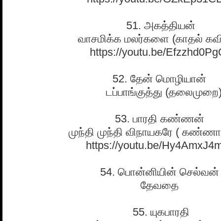
51. அகத்தியன்
வாசமிக்க மலர்களை (காதல் க
https://youtu.be/Efzzhd0P
52. தேன் மொழியான்
டப்பாங்குத்து (தலைமுறை
53. பாரதி கண்ணன்
முந்தி முந்தி விநாயகரே ( கண்ணா
https://youtu.be/Hy4AmxJ4
54. பொன்னியின் செல்வன
தேவதை
55. யுகபாரதி