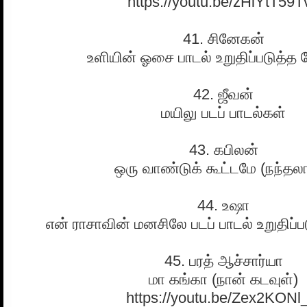
https://youtu.be/zHiYtT59T
41. சினேகன்
உளியின் ஓசை பாடல் உறுதிப்படுத்த 
42. ஜீவன்
மயிலு படப் பாடல்கள்
43. கபிலன்
ஒரு வாண்டுக் கூட்டமே (நந்தல
44. உஷா
என் ராசாவின் மனசிலே படப் பாடல் உறுதிப்
45. பரத் ஆச்சார்யா
மா கங்கா (நான் கடவுள்)
https://youtu.be/Zex2KONl