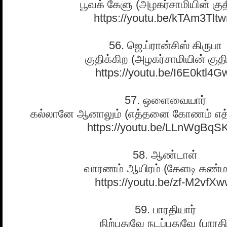
பூவக் கேளு (அழகர்சாமியின் கு
https://youtu.be/kTAm3Tltw
56. ஜெ.ப்ரான்சிஸ் கிருபா
குதிக்கிற (அழகர்சாமியின் குத
https://youtu.be/I6E0ktl4G
57. ஒளைவையார்
கல்லானே ஆனாலும் (எத்தனை கோணம் எத
https://youtu.be/LLnWgBqS
58. ஆண்டாள்
வாரணம் ஆயிரம் (கேளடி கண்
https://youtu.be/zf-M2vfXw
59. பாரதியார்
நிற்பதுவே நடப்பதுவே (பாரதி