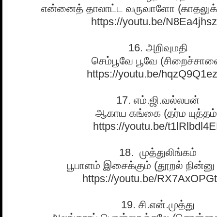
என்னைத் தாலாட்ட வருவாளோ (காதலுக்
https://youtu.be/N8Ea4jhsz
16. அறிவுமதி
செம்பூவே பூவே (சிறைச்சால
https://youtu.be/hqzQ9Q1e
17. எம்.ஜி.வல்லபன்
ஆகாய கங்கை (தர்ம யுத்தம்
https://youtu.be/t1lRlbdl4
18. முத்துலிங்கம்
பூபாளம் இசைக்கும் (தூறல் நின்னு 
https://youtu.be/RX7AxOP
19. சி.என்.முத்து