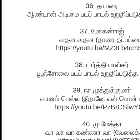
36. தாமரை
ஆண்டான் அடிமை படப் பாடல் உறுதிப்படு
37. மோகன்ராஜ்
வதன வதன (தாரை தப்பட்ட
https://youtu.be/MZ3Lb4cm
38. பார்த்தி பாஸ்கர்
பூஞ்சோலை படப் பாடல் உறுதிப்படுத்த
39. நா.முத்துக்குமார்
வானம் மெல்ல (நீதானே என் பொன் 
https://youtu.be/PzBrCSiw
40. மு.மேத்தா
வா வா வா கண்ணா வா (வேலைக்