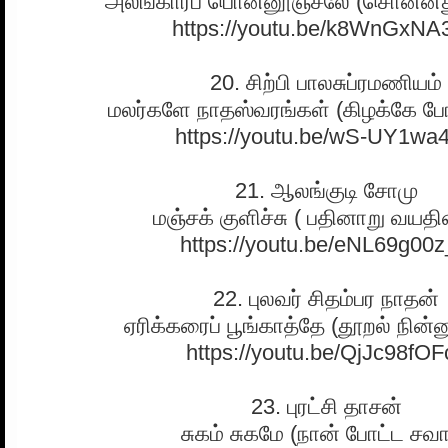
அலங்காரப் பொன்னூஞ்சலே (சொன்னது
https://youtu.be/k8WnGxNA
20. சிற்பி பாலசுப்ரமணியம்
மலர்களே நாதஸ்வரங்கள் (கிழக்கே போக
https://youtu.be/wS-UY1wa
21. ஆலங்குடி சோமு
மஞ்சக் குளிச்சு ( பதினாறு வயத
https://youtu.be/eNL69g00
22. புலவர் சிதம்பர நாதன்
ஏரிக்கரைப் பூங்காத்தே (தூறல் நின்ன
https://youtu.be/QjJc98fOF
23. புரட்சி தாசன்
சுகம் சுகமே (நான் போட்ட சவா