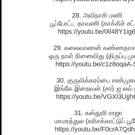
28. அவிநாசி மணி
பூப்போட்ட தாவணி (காக்கிச் சட
https://youtu.be/0lI48Y1ig
29. கலைவாணன் கண்ணதாச
ஒரு நாள் நினைவிது (திருப்பு 
https://youtu.be/c1z8oqaA
30. குருவிக்கரம்பை சண்முக
இங்கே இறைவன் (சார் ஐ லவ் 
https://youtu.be/VGXl3Ujjh
31. கஸ்தூரி ராஜா
மாமரத்துல (கரிசக்காட்டுப் பூ
https://youtu.be/F0crA7Qd