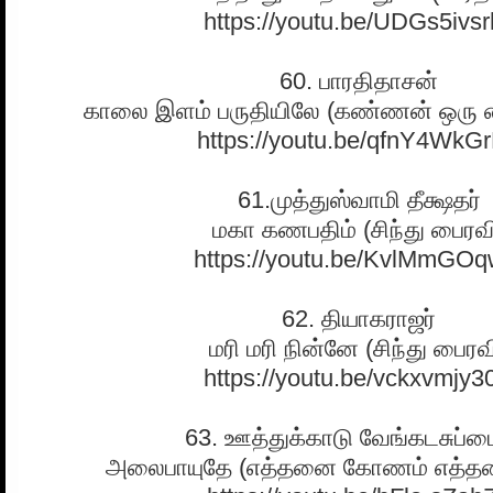
https://youtu.be/UDGs5ivsr
60. பாரதிதாசன்
காலை இளம் பருதியிலே (கண்ணன் ஒரு 
https://youtu.be/qfnY4WkG
61.முத்துஸ்வாமி தீக்ஷதர்
மகா கணபதிம் (சிந்து பைரவ
https://youtu.be/KvlMmGOq
62. தியாகராஜர்
மரி மரி நின்னே (சிந்து பைரவ
https://youtu.be/vckxvmjy3
63. ஊத்துக்காடு வேங்கடசுப்ப
அலைபாயுதே (எத்தனை கோணம் எத்தன