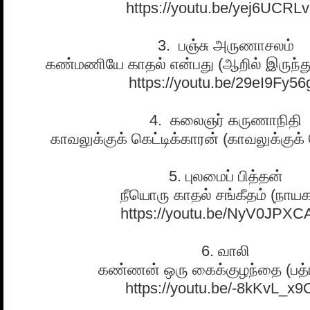
https://youtu.be/yej6UCRL
3. பஞ்சு அருணாசலம்
கண்மணியே காதல் என்பது (ஆறில் இருந்த
https://youtu.be/29eI9Fy56
4. கலைஞர் கருணாநிதி
காவலுக்குக் கெட்டிக்காரன் (காவலுக்குக் 
5. புலமைப் பித்தன்
நீயொரு காதல் சங்கீதம் (நாயக
https://youtu.be/NyV0JPXC
6. வாலி
கண்ணன் ஒரு கைக்குழந்தை (பத்
https://youtu.be/-8kKvL_x