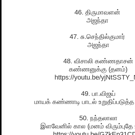
46. திருமாவளன்
அஜந்தா
47. சு.செந்தில்குமார்
அஜந்தா
48. விசாலி கண்ணதாசன்
கண்ணனுக்கு (தனம்)
https://youtu.be/yjNtSSTY
49. பா.விஜய்
மாயக் கண்ணாடி பாடல் உறுதிப்படுத்த
50. நந்தலாலா
இளவேனில் கால (மனம் விரும்புதே
https://youtu.be/GZkEp31C