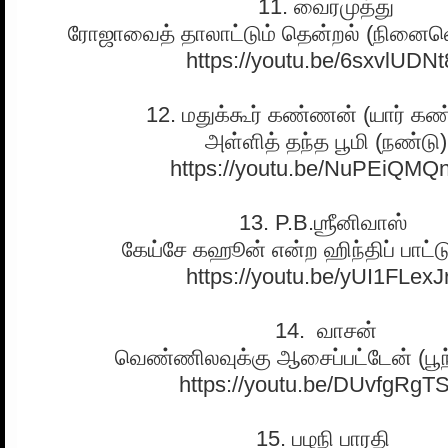
11. வைரமுத்து
ரோஜாவைத் தாலாட்டும் தென்றல் (நினைவெல
https://youtu.be/6sxvlUDNt
12. மதுக்கூர் கண்ணன் (யார் க
அள்ளித் தந்த பூமி (நண்டு)
https://youtu.be/NuPEiQM
13. P.B.ஶ்ரீனிவாஸ்
கேய்சே கஹூன் என்ற ஹிந்திப் பாட்ட
https://youtu.be/yUI1FLexJ
14. வாசன்
வெண்ணிலவுக்கு ஆசைப்பட்டேன் (பூந
https://youtu.be/DUvfgRgT
15. பழநி பாரதி