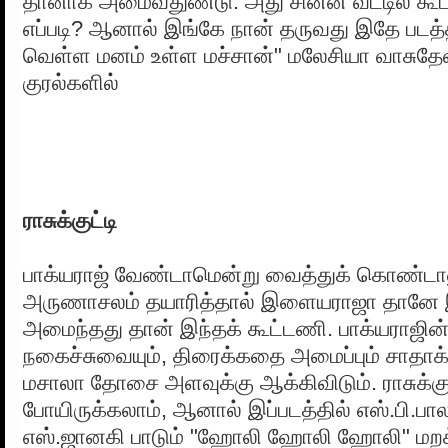
தானாக அமைவதுண்டு. அது சின்ன வீட்டில் க
எப்படி? ஆனால் இங்கே நான் தருவது இதே படத
வெள்ள மனம் உள்ள மச்சான்" மலேசியா வாசுதே
குரல்களில்
ராசுக்குட்டி
பாக்யராஜ் வேண்டாமென்று வைத்துக் கொண்டாலு
அருணாசலம் தயாரித்தால் இளையராஜா தானே 
அமைந்தது தான் இந்தக் கூட்டணி. பாக்யராஜி
நகைச்சுவையும், திரைக்கதை அமைப்பும் சாதா
மசாலா தோசை அளவுக்கு ஆக்கிவிடும். ராசுக்குட்
போயிருக்கலாம், ஆனால் இப்படத்தில் எஸ்.பி.பா
எஸ்.ஜானகி பாடும் "ஹோலி ஹோலி ஹோலி" மறக்