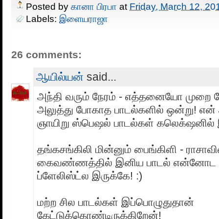
Posted by
கானா பிரபா
at
Friday, March 12, 20
Labels:
இளையராஜா
26 comments:
ஆயில்யன்
said...
அந்தி வரும் நேரம் - எத்தனையோ முறை கே
அலுத்து போகாத பாடல்களில் ஒன்று! என் 
ஞாயிறு ஸ்பெஷல் பாடல்கள் கலெக்‌ஷனில் 
தங்கசங்கிலி மின்னும் பைங்கிளி - ராசாவி
கைவண்ணத்தில் இனிய பாடல் என்னோட
ப்ளேலிஸ்ட்ல இருக்கே! :)
மற்ற சில பாடல்கள் இப்பொழுதுதான்
கேட்டுக்கொண்டிருக்கிறேன்!