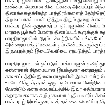
பாக்யராஜின் பாணி தனித்துவமானது என்பது எல
உண்மை. அழகான திரைக்கதை அமைப்பும் அந்த
திரைக்கதைக்கேற்ற பாத்திரங்களைத் தேர்ந்தெடு
திறமையாகப் பயன்படுத்துவதிலும் துறை போனவ
பாக்யராஜின் குருநாதர் பாரதிராஜாவின் சிவப்பு 
மாறாத பூக்கள் போன்ற திரைப்படங்களுக்குக் க
பாரதிராஜாவின் ஆரம்ப வெற்றிகளில் பங்கு போ
அன்றைய பத்திரிகைகள் தம் சீண்டல்களுக்கும் 
இருவருக்கும் இடைவெளியை ஏற்படுத்தப் பார்த
பாரதிராஜாவுடன் ஒப்பிடும் பாக்யராஜின் தனித்
என்னதான் திறமையான இயக்குனர் என்றாலும
காலகட்டத்தில் இளையராஜாவின் இசை என்ற பெ
உபயோகித்துத் தான் ஒரு படி மேலான வெற்றிய
வேண்டும் என்ற காலகட்டத்தில் இவர் எதிர்பார
கதாநாயகனாக அறிமுகமான "புதிய வார்ப்புக்கள்"
பாக்யராஜ் இயக்குனராகத் தன்னை வெளிப்படுத்