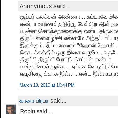
Anonymous said...
சூப்பர் கலக்சன் அண்ணா....சும்மாவே இ
எண்டா உயிரைக்குடுத்து கேக்கிற ஆள் நான
பிடிச்சா கொஞ்சநாளைக்கு எண்ட திருவா
திருப்பள்ளிஎழுச்சி எல்லாமே அந்தப்பாட்ட
இருக்கும்..இப்ப எல்லாம் "ஹோலி ஹோலி..."
தொடக்கத்தில் ஒரு இசை வருமே ..அதயே 
திருப்பி திருப்பி போட்டு கேட்பன் எண்டா
பாத்துகொள்ளுங்க.... ஏற்கனவே ஓட்டு போட்
எழுதினதுக்காக இல்ல ...என்ட இளையராஜா
March 13, 2010 at 10:44 PM
கானா பிரபா
said...
Robin said...