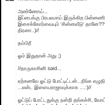
அண்ணோய்...
இப்பைக்கு பிரபலமாய் இருக்கிற பின்னணி
இசைக்கோர்வையும் ‘சின்னவீடு' தானே??
திரனா..)//
தம்பிறீ
ஓம் இதுதான் அது ;)
//தாருகாசினி said...
ஏற்கனவே ஓட்டு போட்டிட்டன்...நீங்க எழு
...என்ட இளையராஜாவுக்காக ....:)//
ஓட்டுப் போட்டதுக்கு நன்றி தங்கச்சி, வோட்