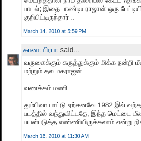
மெட்டுத்தான் நாம் திரையில் கேட்ட \\தங்க
பாடல்; இதை பாண்டியராஜான் ஒரு பேட்டியி
குறிபிட்டிருந்தார் ..
March 14, 2010 at 5:59 PM
கானா பிரபா
said...
வருகைக்கும் கருத்துக்கும் மிக்க நன்றி மீ
மற்றும் தல மகராஜன்
வணக்கம் மணி
தும்பிவா பாட்டு ஏற்கனவே 1982 இல் வந்
படத்தில் வந்துவிட்டதே, இந்த மெட்டை மீ
பயன்படுத்த எண்ணியிருக்கலாம் என்று ந
March 16, 2010 at 11:30 AM