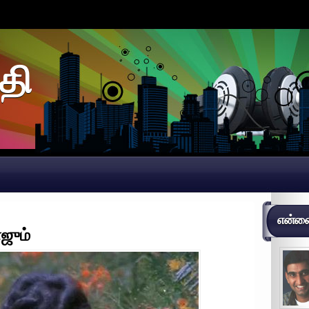
தி
என்னைப
ஜும்