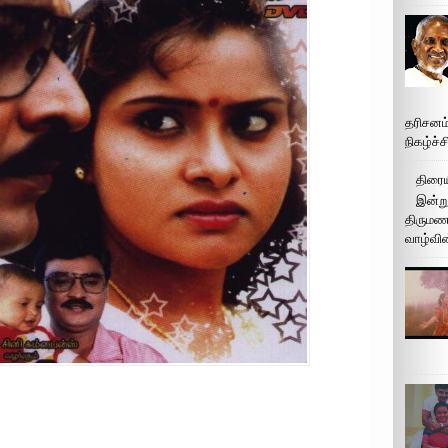
தரிசனம
நிகழ்ச்
திரைய
இன்று
திருமண 
வாழ்வின