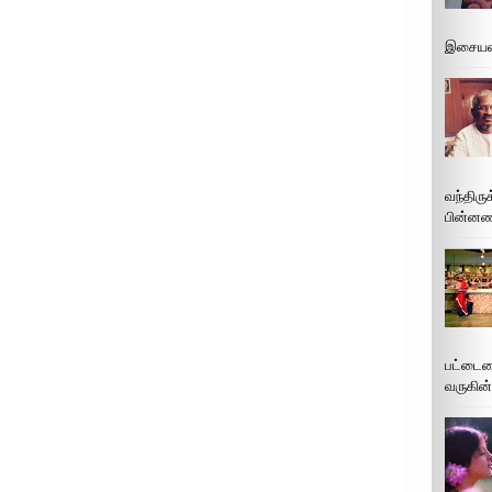
இசையமை
வந்திரு
பின்னணி
பட்டைய
வருகின்