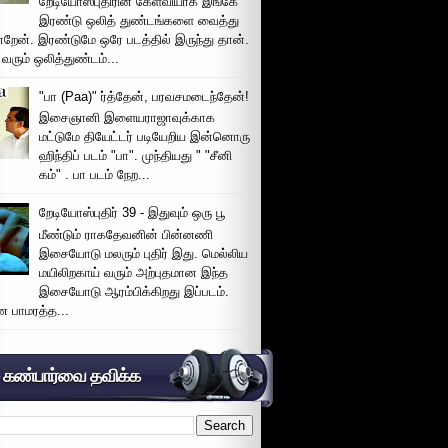
றேடியோஸ்புதிரின் கேள்வியாக இங்கே
இரண்டு ஒலித் துண்டங்களை வைத்து
்றேன். இரண்டுமே ஒரே படத்தில் இருந்து தான்.
 வரும் ஒலித்துண்டம்...
"பா (Paa)" ர்த்தேன், பரவசமடைந்தேன்!
இசைஞானி இளையராஜாவுக்காக
மட்டுமே தியேட்டர் படியேறிய இன்னொரு
ஹிந்திப் படம் "பா". முந்தியது " "சீனி
கம்" . பா படம் நேற...
றேடியோஸ்புதிர் 39 - இதுவும் ஒரு பூ
மீண்டும் ராகதேவனின் பின்னணி
இசையோடு மலரும் புதிர் இது. மெல்லிய
மயிலிறகாய் வரும் அற்புதமான இந்த
இசையோடு ஆரம்பிக்கிறது இப்படம்.
 பாமரத்த...
் கண்பார்வை தவிக்க