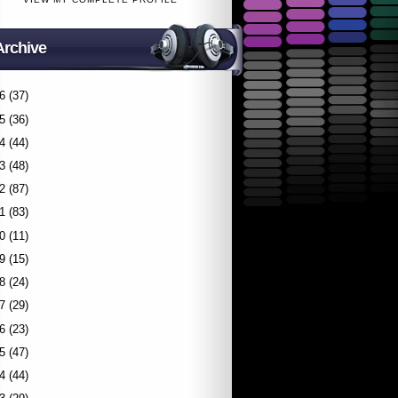
Archive
6
(37)
5
(36)
4
(44)
3
(48)
2
(87)
1
(83)
0
(11)
9
(15)
8
(24)
7
(29)
6
(23)
5
(47)
4
(44)