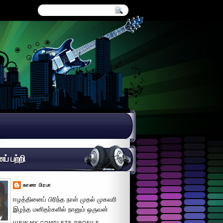
் பற்றி
கானா பிரபா
ஈழத்தினைப் பிரிந்த நாள் முதல் முகவரி
இழந்த மனிதர்களில் நானும் ஒருவன்
VIEW MY COMPLETE PROFILE