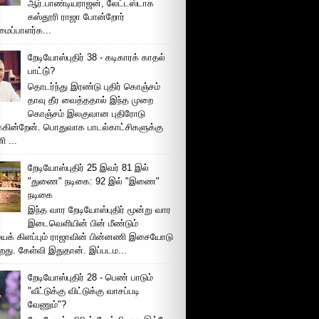
ஆர்.பாண்டியராஜன், லேட்டஸ்டாக
கஸ்தூரி ராஜா போன்றோர்
ப்பாளர்க...
றேடியோஸ்புதிர் 38 - கடிகாரக் காதல்
பாட்டு்?
தொடர்ந்து இரண்டு புதிர் கொஞ்சம்
தாவு தீர வைத்ததால் இந்த முறை
கொஞ்சம் இலகுவான புதிரோடு
க்கின்றேன். பொதுவாக பாடல்காட்சிகளுக்கு
 ...
றேடியோஸ்புதிர் 25 இவர் 81 இல்
"துணை" நடிகை: 92 இல் "இணை"
நடிகை
இந்த வார றேடியோஸ்புதிர் மூன்று வார
இடைவெளியின் பின் மீண்டும்
ைக் கிளப்பும் ராஜாவின் பின்னணி இசையோடு
றது. கேள்வி இதுதான். இப்படம...
றேடியோஸ்புதிர் 28 - பெண் பாடும்
"வீட்டுக்கு விட்டுக்கு வாசப்படி
வேணும்"?