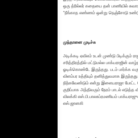
ஒரு த்ரில்லர் கதையை தன் பாணியில் சுவா
"நீங்காத எண்ணம் ஒன்று நெஞ்சோடு உண்டு
முந்தானை முடிச்சு
அடிக்கடி ஏவிஎம் உடன் முண்டு பிடிக்கும் ர
சரித்திரத்தில் மட்டுமல்ல பாக்யராஜின் வ
ஓடிக்கொண்டே இருந்தது. படம் பார்க்க வர
விளம்பர உத்தியும் தனித்துவமாக இருந்தது
நிற்கவேண்டும் என்று இளையராஜா போட்ட ம
குறிப்பாக அந்திவரும் நேரம் பாடல் எடுத
விலக்கி எஸ்.பி.பாலசுப்ரமணியம் பாக்யராஜ
எஸ்.ஜானகி