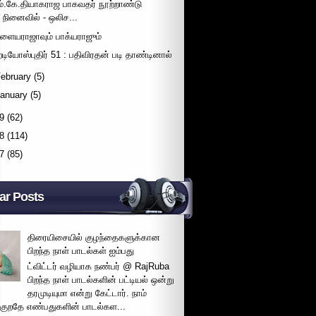
ம்.கே.தியாகராஜ பாகவதர் நூற்றாண்டு
நினைவில் - ஒலிச...
ளையராஜாவும் பாக்யராஜும்
ேடியோஸ்புதிர் 51 : பதிவிரதன் படி தாண்டினால்
ebruary
(5)
January
(5)
9
(62)
8
(114)
7
(85)
ar Posts
திரையிசையில் குழந்தைகளுக்கான
பிறந்த நாள் பாடல்கள் ஐம்பது
ட்விட்டர் வழியாக நண்பர் @ RajRuba
பிறந்த நாள் பாடல்களின் பட்டியல் ஒன்று
தரமுடியுமா என்று கேட்டார். நாம்
்குறதே எண்பதுகளின் பாடல்கள...