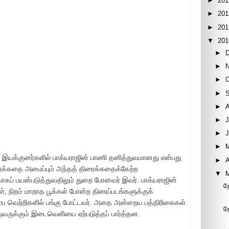
►
201
►
201
►
201
▼
201
►
►
►
►
►
►
J
►
►
ிர இயக்குனர்களில் பாக்யராஜின் பாணி தனித்துவமானது என்பது
►
A
க்கதை அமைப்பும் அந்தத் திரைக்கதைக்கேற்ற
▼
யாகப் பயன்படுத்துவதிலும் துறை போனவர் இவர். பாக்யராஜின்
ற
ள், நிறம் மாறாத பூக்கள் போன்ற திரைப்படங்களுக்குக்
ம்ப வெற்றிகளில் பங்கு போட்டவர். அதை அன்றைய பத்திரிகைகள்
ற
ருவருக்கும் இடைவெளியை ஏற்படுத்தப் பார்த்தன.