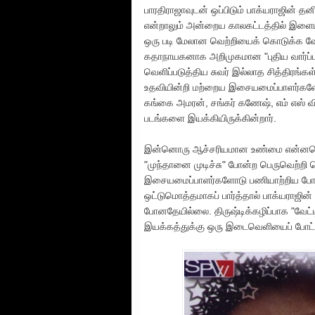
பாரதிராஜாவுடன் ஒப்பிடும் பாக்யராஜின்
என்றாலும் அன்றைய காலகட்டத்தில் இளை
ஒரு படி மேலான வெற்றியைக் கொடுக்க வேண
கதாநாயகனாக அறிமுகமான "புதிய வார்ப்பு
வெளிப்படுத்திய சுவர் இல்லாத சித்திரங்
உதவியின்றி மற்றைய இசையமைப்பாளர்களோ
கங்கை அமரன், சங்கர் கணேஷ், எம் எஸ் 
படங்களை இயக்கியிருக்கின்றார்.
இன்னொரு ஆச்சரியமான உண்மை என்னவெ
"முந்தானை முடிச்சு" போன்ற பெருவெற்றி 
இசையமைப்பாளர்களோடு பணியாற்றிய போது க
ஒட்டுமொத்தமாகப் பார்த்தால் பாக்யராஜ
போனதேயில்லை. திருஷ்டிக்கழிப்பாக "வேட்டி
இயக்கத்துக்கு ஒரு இடைவெளியைப் போட்