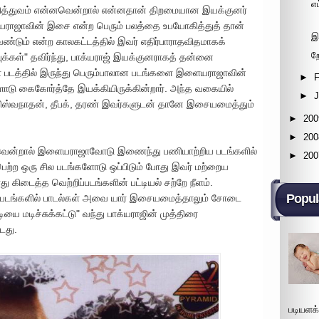
எ
 தனித்துவம் என்னவென்றால் என்னதான் திறமையான இயக்குனர்
யராஜாவின் இசை என்ற பெரும் பலத்தை உபயோகித்துத் தான்
இ
்டும் என்ற காலகட்டத்தில் இவர் எதிர்பாராதவிதமாகக்
ற
க்கள்" தவிர்ந்து, பாக்யராஜ் இயக்குனராகத் தன்னை
கள் படத்தில் இருந்து பெரும்பாலான படங்களை இளையராஜாவின்
►
F
டு கைகோர்த்தே இயக்கியிருக்கின்றார். அந்த வகையில்
►
விஸ்வநாதன், தீபக், தரண் இவர்களுடன் தானே இசையமைத்தும்
►
200
►
200
ன்றால் இளையராஜாவோடு இணைந்து பணியாற்றிய படங்களில்
►
200
பெற்ற ஒரு சில படங்களோடு ஒப்பிடும் போது இவர் மற்றைய
ிடைத்த வெற்றிப்படங்களின் பட்டியல் சற்றே நீளம்.
Popul
ின் படங்களில் பாடல்கள் அவை யார் இசையமைத்தாலும் சோடை
யை மடிச்சுக்கட்டு" வந்து பாக்யராஜின் முத்திரை
டது.
படியளக