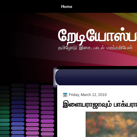
Home
றேடியோஸ்ப
தமிழோடு இசை, பாடல் மறந்தறியேன்
Friday, March 12, 2010
இளையராஜாவும் பாக்யரா