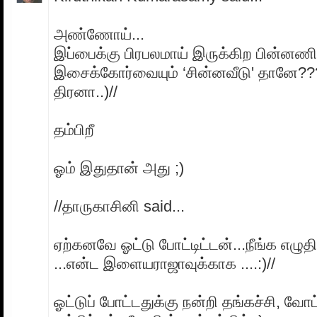
அண்ணோய்...
இப்பைக்கு பிரபலமாய் இருக்கிற பின்னணி
இசைக்கோர்வையும் ‘சின்னவீடு' தானே??
திரனா..)//
தம்பிறீ
ஓம் இதுதான் அது ;)
//தாருகாசினி said...
ஏற்கனவே ஓட்டு போட்டிட்டன்...நீங்க எழு
...என்ட இளையராஜாவுக்காக ....:)//
ஓட்டுப் போட்டதுக்கு நன்றி தங்கச்சி, வோட்