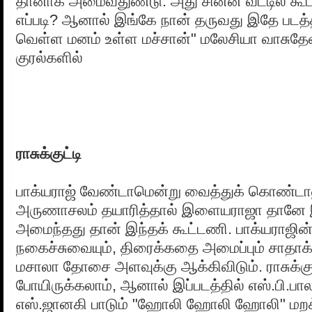
தானாக அமைவதுண்டு. அது சின்ன வீட்டில் க
எப்படி? ஆனால் இங்கே நான் தருவது இதே படத
வெள்ள மனம் உள்ள மச்சான்" மலேசியா வாசுதே
குரல்களில்
ராசுக்குட்டி
பாக்யராஜ் வேண்டாமென்று வைத்துக் கொண்டாலு
அருணாசலம் தயாரித்தால் இளையராஜா தானே 
அமைந்தது தான் இந்தக் கூட்டணி. பாக்யராஜி
நகைச்சுவையும், திரைக்கதை அமைப்பும் சாதா
மசாலா தோசை அளவுக்கு ஆக்கிவிடும். ராசுக்குட்
போயிருக்கலாம், ஆனால் இப்படத்தில் எஸ்.பி.பா
எஸ்.ஜானகி பாடும் "ஹோலி ஹோலி ஹோலி" மறக்