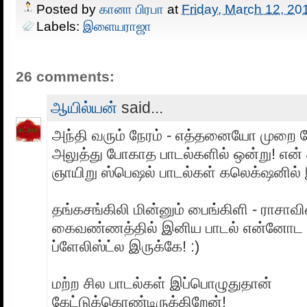
Posted by
கானா பிரபா
at
Friday, March 12, 20
Labels:
இளையராஜா
26 comments:
ஆயில்யன்
said...
அந்தி வரும் நேரம் - எத்தனையோ முறை கே
அலுத்து போகாத பாடல்களில் ஒன்று! என் 
ஞாயிறு ஸ்பெஷல் பாடல்கள் கலெக்‌ஷனில் 
தங்கசங்கிலி மின்னும் பைங்கிளி - ராசாவி
கைவண்ணத்தில் இனிய பாடல் என்னோட
ப்ளேலிஸ்ட்ல இருக்கே! :)
மற்ற சில பாடல்கள் இப்பொழுதுதான்
கேட்டுக்கொண்டிருக்கிறேன்!