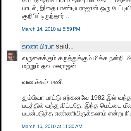
மெட்டுத்தான் நாம் திரையில் கேட்ட \\தங்க
பாடல்; இதை பாண்டியராஜான் ஒரு பேட்டியி
குறிபிட்டிருந்தார் ..
March 14, 2010 at 5:59 PM
கானா பிரபா
said...
வருகைக்கும் கருத்துக்கும் மிக்க நன்றி மீ
மற்றும் தல மகராஜன்
வணக்கம் மணி
தும்பிவா பாட்டு ஏற்கனவே 1982 இல் வந்
படத்தில் வந்துவிட்டதே, இந்த மெட்டை மீ
பயன்படுத்த எண்ணியிருக்கலாம் என்று ந
March 16, 2010 at 11:30 AM