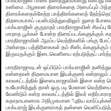
பாக்யராஜின் பாணி தனித்துவமானது என்பது எல
உண்மை. அழகான திரைக்கதை அமைப்பும் அந்த
திரைக்கதைக்கேற்ற பாத்திரங்களைத் தேர்ந்தெடு
திறமையாகப் பயன்படுத்துவதிலும் துறை போனவ
பாக்யராஜின் குருநாதர் பாரதிராஜாவின் சிவப்பு 
மாறாத பூக்கள் போன்ற திரைப்படங்களுக்குக் க
பாரதிராஜாவின் ஆரம்ப வெற்றிகளில் பங்கு போ
அன்றைய பத்திரிகைகள் தம் சீண்டல்களுக்கும் 
இருவருக்கும் இடைவெளியை ஏற்படுத்தப் பார்த
பாரதிராஜாவுடன் ஒப்பிடும் பாக்யராஜின் தனித்
என்னதான் திறமையான இயக்குனர் என்றாலும
காலகட்டத்தில் இளையராஜாவின் இசை என்ற பெ
உபயோகித்துத் தான் ஒரு படி மேலான வெற்றிய
வேண்டும் என்ற காலகட்டத்தில் இவர் எதிர்பார
கதாநாயகனாக அறிமுகமான "புதிய வார்ப்புக்கள்"
பாக்யராஜ் இயக்குனராகத் தன்னை வெளிப்படுத்