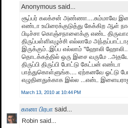
Anonymous said...
சூப்பர் கலக்சன் அண்ணா....சும்மாவே இ
எண்டா உயிரைக்குடுத்து கேக்கிற ஆள் நான
பிடிச்சா கொஞ்சநாளைக்கு எண்ட திருவா
திருப்பள்ளிஎழுச்சி எல்லாமே அந்தப்பாட்ட
இருக்கும்..இப்ப எல்லாம் "ஹோலி ஹோலி..."
தொடக்கத்தில் ஒரு இசை வருமே ..அதயே 
திருப்பி திருப்பி போட்டு கேட்பன் எண்டா
பாத்துகொள்ளுங்க.... ஏற்கனவே ஓட்டு போட்
எழுதினதுக்காக இல்ல ...என்ட இளையராஜா
March 13, 2010 at 10:44 PM
கானா பிரபா
said...
Robin said...