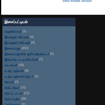
View mobile version
இசைப்பட்டியல்
அருண்மொழி
(1)
இயக்குநர் ஸ்பெஷல்
(4)
இயக்குனர் ஸ்பெஷல்
(4)
இளையராஜா
(152)
இளையராஜாவின் ஒலிப்பதிவுக்கூடம்
(5)
இன்னபிற பாடலாசிரியர்கள்
(7)
எம்.எஸ்.வி
(20)
ஏ.ஆர்.ரஹ்மான்
(9)
ஏ.ஆர்.ரஹ்மான் தொடர்
(1)
கோரஸ்
(3)
சிறப்பு நேயர்
(31)
சிறப்புப் பாடகர்
(13)
சிறப்புப்பதிவு
(38)
சொர்ணலதா
(1)