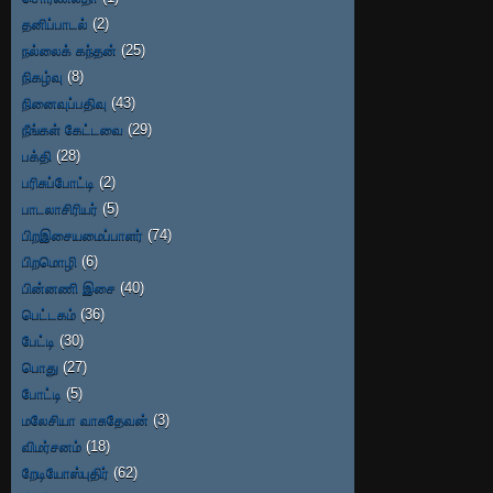
தனிப்பாடல்
(2)
நல்லைக் கந்தன்
(25)
நிகழ்வு
(8)
நினைவுப்பதிவு
(43)
நீங்கள் கேட்டவை
(29)
பக்தி
(28)
பரிசுப்போட்டி
(2)
பாடலாசிரியர்
(5)
பிறஇசையமைப்பாளர்
(74)
பிறமொழி
(6)
பின்னணி இசை
(40)
பெட்டகம்
(36)
பேட்டி
(30)
பொது
(27)
போட்டி
(5)
மலேசியா வாசுதேவன்
(3)
விமர்சனம்
(18)
றேடியோஸ்புதிர்
(62)