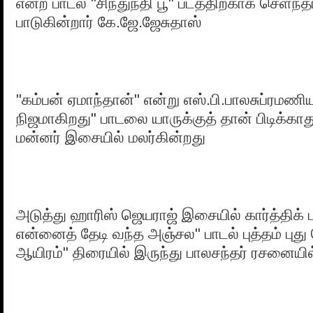
என்ற பாடல் "சிந்துநதி பூ" படத்திற்காக செளந்
பாடுகின்றார் கே.ஜே.ஜேசுதாஸ்
"கம்பன் ஏமாந்தான்" என்று எஸ்.பி.பாலசுப்ரமணியம
நிஜமாகிறது" பாடலை யாருக்குத் தான் பிடிக்கா
மன்னர் இசையில் மலர்கின்றது
அடுத்து ஹாரிஸ் ஜெயராஜ் இசையில் கார்த்திக் 
என்னைத் தேடி வந்த அஞ்சல" பாடல் புத்தம் புத
ஆயிரம்" திரையில் இருந்து பாலசந்தர் ரசனையில