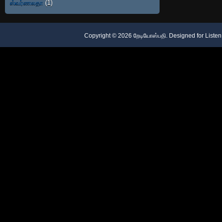
ஸ்வர்ணலதா
(1)
Copyright ©
2026
றேடியோஸ்பதி
. Designed for
Listen