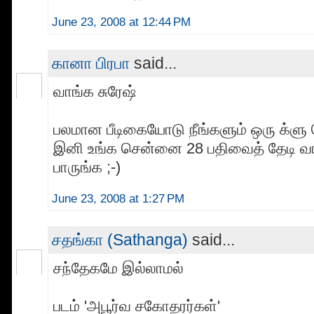
June 23, 2008 at 12:44 PM
கானா பிரபா
said...
வாங்க சுரேஷ்
பலமான பீடிகையோடு நீங்களும் ஒரு க்ளு 
இனி உங்க சென்னை 28 பதிவைத் தேடி வ
பாருங்க ;-)
June 23, 2008 at 1:27 PM
சதங்கா (Sathanga)
said...
சந்தேகமே இல்லாமல்
படம் 'அபூர்வ சகோதரர்கள்'