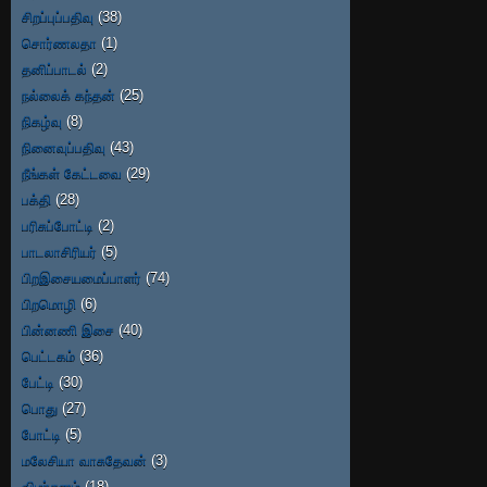
சிறப்புப்பதிவு
(38)
சொர்ணலதா
(1)
தனிப்பாடல்
(2)
நல்லைக் கந்தன்
(25)
நிகழ்வு
(8)
நினைவுப்பதிவு
(43)
நீங்கள் கேட்டவை
(29)
பக்தி
(28)
பரிசுப்போட்டி
(2)
பாடலாசிரியர்
(5)
பிறஇசையமைப்பாளர்
(74)
பிறமொழி
(6)
பின்னணி இசை
(40)
பெட்டகம்
(36)
பேட்டி
(30)
பொது
(27)
போட்டி
(5)
மலேசியா வாசுதேவன்
(3)
விமர்சனம்
(18)