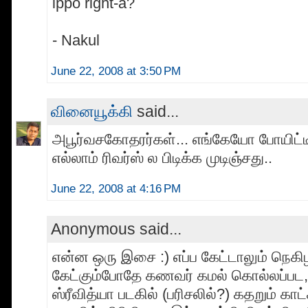
ippo right-a?
- Nakul
June 22, 2008 at 3:50 PM
வினையூக்கி
said...
அபூர்வசகோதரர்கள்... எங்கேயோ போயிட்ட
எல்லாம் ரிவர்ஸ் ல பிடிக்க முடிஞ்சது..
June 22, 2008 at 4:16 PM
Anonymous said...
என்ன ஒரு இசை :) எப்ப கேட்டாலும் நெக
கேட்கும்போதே கணவர் கமல் கொல்லப்ப
ஸ்ரீவித்யா படகில் (பரிசலில்?) கதறும் காட