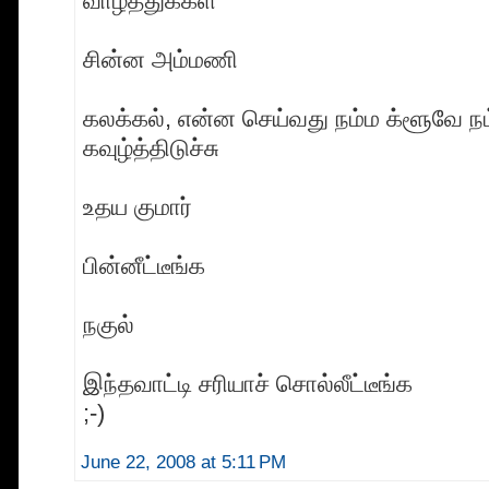
வாழ்த்துக்கள்
சின்ன அம்மணி
கலக்கல், என்ன செய்வது நம்ம க்ளூவே ந
கவுழ்த்திடுச்சு
உதய குமார்
பின்னீட்டீங்க
நகுல்
இந்தவாட்டி சரியாச் சொல்லீட்டீங்க
;-)
June 22, 2008 at 5:11 PM