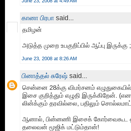
June 23, 2008 at 4:49 AM
கானா பிரபா
said...
தமிழன்
அடுத்த முறை உபகுறிப்பில் ஆப்பு இருக்கு ;
June 23, 2008 at 8:26 AM
பினாத்தல் சுரேஷ்
said...
சென்னை 28க்கு விமர்சனம் எழுதுகையில
இசை குறித்தும் எழுதி இருக்கிறேன். (எ
லின்க்கும் தரவில்லை, பதிலும் சொல்லமாட்
ஆனால், பின்னணி இசைக் கோர்வைகூட 
தலைவன் மூஜிக் மட்டும்தான்!