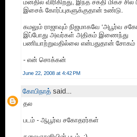
மனதில் விரிகிறது, இந்த சக்தி மிகச் சி
இசைக் கோர்ப்புகளுக்குதான் உண்டு.
கமலும் ராஜாவும் நிஜமாகவே ‘அபூர்வ சகோ
இப்போது அவர்கள் அதிகம் இணைந்து
பணியாற்றுவதில்லை என்பதுதான் சோகம் 
- என் சொக்கன்
June 22, 2008 at 4:42 PM
கோபிநாத்
said...
தல
படம் - ஆபூர்வ சகோதரர்கள்
கலைஞானியின் படம்..:)