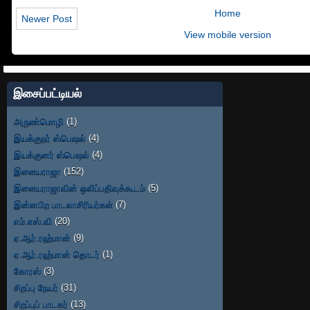
Home
Newer Post
View mobile version
இசைப்பட்டியல்
அருண்மொழி
(1)
இயக்குநர் ஸ்பெஷல்
(4)
இயக்குனர் ஸ்பெஷல்
(4)
இளையராஜா
(152)
இளையராஜாவின் ஒலிப்பதிவுக்கூடம்
(5)
இன்னபிற பாடலாசிரியர்கள்
(7)
எம்.எஸ்.வி
(20)
ஏ.ஆர்.ரஹ்மான்
(9)
ஏ.ஆர்.ரஹ்மான் தொடர்
(1)
கோரஸ்
(3)
சிறப்பு நேயர்
(31)
சிறப்புப் பாடகர்
(13)