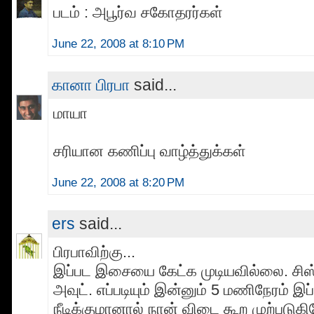
படம் : அபூர்வ சகோதரர்கள்
June 22, 2008 at 8:10 PM
கானா பிரபா
said...
மாயா
சரியான கணிப்பு வாழ்த்துக்கள்
June 22, 2008 at 8:20 PM
ers
said...
பிரபாவிற்கு...
இப்பட இசையை கேட்க முடியவில்லை. சிஸ்டத
அவுட். எப்படியும் இன்னும் 5 மணிநேரம் இப்
நீடிக்குமானால் நான் விடை கூற முற்படுகி