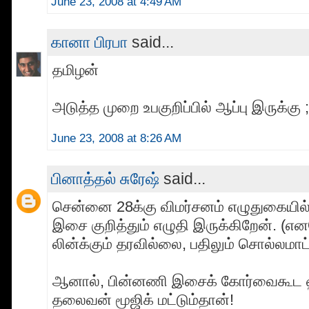
June 23, 2008 at 4:49 AM
கானா பிரபா
said...
தமிழன்
அடுத்த முறை உபகுறிப்பில் ஆப்பு இருக்கு ;
June 23, 2008 at 8:26 AM
பினாத்தல் சுரேஷ்
said...
சென்னை 28க்கு விமர்சனம் எழுதுகையில
இசை குறித்தும் எழுதி இருக்கிறேன். (எ
லின்க்கும் தரவில்லை, பதிலும் சொல்லமாட்
ஆனால், பின்னணி இசைக் கோர்வைகூட 
தலைவன் மூஜிக் மட்டும்தான்!