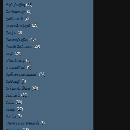
சிறப்புப்பதிவு
(38)
சொர்ணலதா
(1)
தனிப்பாடல்
(2)
நல்லைக் கந்தன்
(25)
நிகழ்வு
(8)
நினைவுப்பதிவு
(43)
நீங்கள் கேட்டவை
(29)
பக்தி
(28)
பரிசுப்போட்டி
(2)
பாடலாசிரியர்
(5)
பிறஇசையமைப்பாளர்
(74)
பிறமொழி
(6)
பின்னணி இசை
(40)
பெட்டகம்
(36)
பேட்டி
(30)
பொது
(27)
போட்டி
(5)
மலேசியா வாசுதேவன்
(3)
விமர்சனம்
(18)