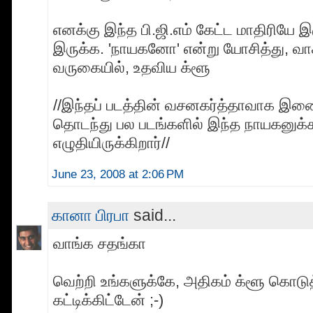
எனக்கு இந்த பி.ஜி.எம் கேட்ட மாதிரியே இ
இருக்க. 'நாயகனோ' என்று யோசித்து, வாச
வருகையில், உதவிய க்ளூ
//இந்தப் படத்தின் வசனகர்த்தாவாக இண
தொடந்து பல படங்களில் இந்த நாயகனுக்
எழுதியிருக்கிறார்//
June 23, 2008 at 2:06 PM
கானா பிரபா
said...
வாங்க சதங்கா
வெற்றி உங்களுக்கே, அதிகம் க்ளூ கொடுத
கட்டிக்கிட்டேன் ;-)