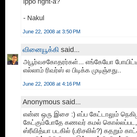
ippo right-a?
- Nakul
June 22, 2008 at 3:50 PM
வினையூக்கி
said...
அபூர்வசகோதரர்கள்... எங்கேயோ போயிட்ட
எல்லாம் ரிவர்ஸ் ல பிடிக்க முடிஞ்சது..
June 22, 2008 at 4:16 PM
Anonymous said...
என்ன ஒரு இசை :) எப்ப கேட்டாலும் நெக
கேட்கும்போதே கணவர் கமல் கொல்லப்ப
ஸ்ரீவித்யா படகில் (பரிசலில்?) கதறும் காட