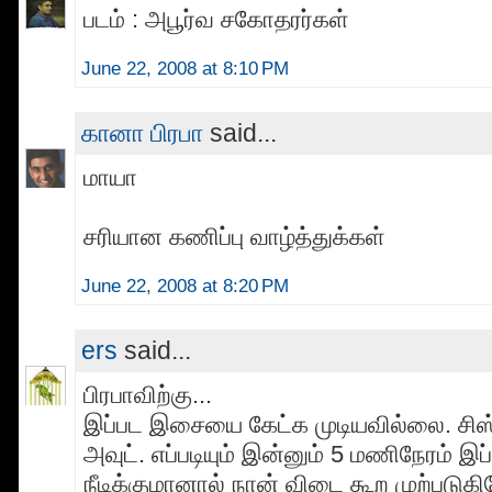
படம் : அபூர்வ சகோதரர்கள்
June 22, 2008 at 8:10 PM
கானா பிரபா
said...
மாயா
சரியான கணிப்பு வாழ்த்துக்கள்
June 22, 2008 at 8:20 PM
ers
said...
பிரபாவிற்கு...
இப்பட இசையை கேட்க முடியவில்லை. சிஸ்டத
அவுட். எப்படியும் இன்னும் 5 மணிநேரம் இப்
நீடிக்குமானால் நான் விடை கூற முற்படுகி