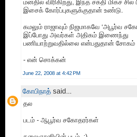
மனதில் விரிகிறது, இந்த சக்தி மிகச் சி
இசைக் கோர்ப்புகளுக்குதான் உண்டு.
கமலும் ராஜாவும் நிஜமாகவே ‘அபூர்வ சகோ
இப்போது அவர்கள் அதிகம் இணைந்து
பணியாற்றுவதில்லை என்பதுதான் சோகம் 
- என் சொக்கன்
June 22, 2008 at 4:42 PM
கோபிநாத்
said...
தல
படம் - ஆபூர்வ சகோதரர்கள்
கலைஞானியின் படம்..:)