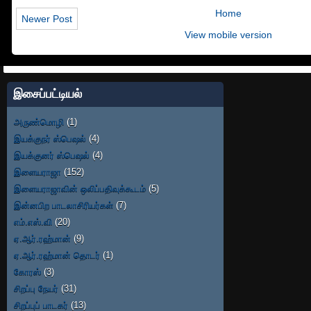
Home
Newer Post
View mobile version
இசைப்பட்டியல்
அருண்மொழி
(1)
இயக்குநர் ஸ்பெஷல்
(4)
இயக்குனர் ஸ்பெஷல்
(4)
இளையராஜா
(152)
இளையராஜாவின் ஒலிப்பதிவுக்கூடம்
(5)
இன்னபிற பாடலாசிரியர்கள்
(7)
எம்.எஸ்.வி
(20)
ஏ.ஆர்.ரஹ்மான்
(9)
ஏ.ஆர்.ரஹ்மான் தொடர்
(1)
கோரஸ்
(3)
சிறப்பு நேயர்
(31)
சிறப்புப் பாடகர்
(13)