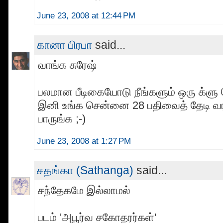
June 23, 2008 at 12:44 PM
கானா பிரபா
said...
வாங்க சுரேஷ்
பலமான பீடிகையோடு நீங்களும் ஒரு க்ளு 
இனி உங்க சென்னை 28 பதிவைத் தேடி வ
பாருங்க ;-)
June 23, 2008 at 1:27 PM
சதங்கா (Sathanga)
said...
சந்தேகமே இல்லாமல்
படம் 'அபூர்வ சகோதரர்கள்'