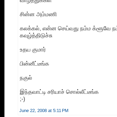
வாழ்த்துக்கள்
சின்ன அம்மணி
கலக்கல், என்ன செய்வது நம்ம க்ளூவே ந
கவுழ்த்திடுச்சு
உதய குமார்
பின்னீட்டீங்க
நகுல்
இந்தவாட்டி சரியாச் சொல்லீட்டீங்க
;-)
June 22, 2008 at 5:11 PM