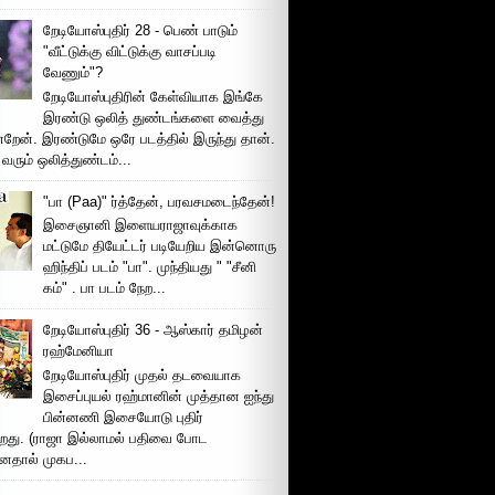
றேடியோஸ்புதிர் 28 - பெண் பாடும்
"வீட்டுக்கு விட்டுக்கு வாசப்படி
வேணும்"?
றேடியோஸ்புதிரின் கேள்வியாக இங்கே
இரண்டு ஒலித் துண்டங்களை வைத்து
்றேன். இரண்டுமே ஒரே படத்தில் இருந்து தான்.
 வரும் ஒலித்துண்டம்...
"பா (Paa)" ர்த்தேன், பரவசமடைந்தேன்!
இசைஞானி இளையராஜாவுக்காக
மட்டுமே தியேட்டர் படியேறிய இன்னொரு
ஹிந்திப் படம் "பா". முந்தியது " "சீனி
கம்" . பா படம் நேற...
றேடியோஸ்புதிர் 36 - ஆஸ்கார் தமிழன்
ரஹ்மேனியா
றேடியோஸ்புதிர் முதல் தடவையாக
இசைப்புயல் ரஹ்மானின் முத்தான ஐந்து
பின்னணி இசையோடு புதிர்
்றது. (ராஜா இல்லாமல் பதிவை போட
னதால் முகப...