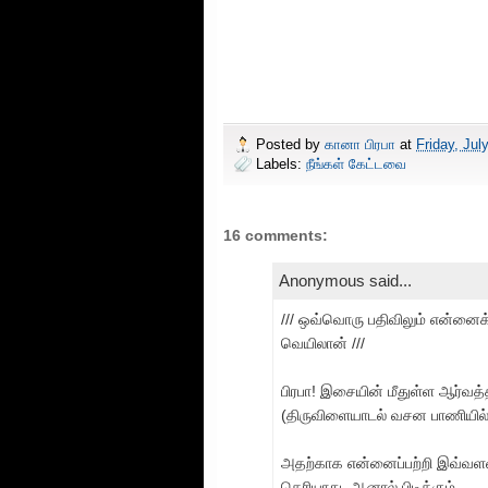
Posted by
கானா பிரபா
at
Friday, Jul
Labels:
நீங்கள் கேட்டவை
16 comments:
Anonymous said...
/// ஒவ்வொரு பதிவிலும் என்னைக
வெயிலான் ///
பிரபா! இசையின் மீதுள்ள ஆர்வத்த
(திருவிளையாடல் வசன பாணியில் ப
அதற்காக என்னைப்பற்றி இவ்வளவ
தெரியாது. ஆனால் பிடிக்கும்.