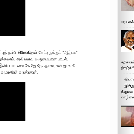
படியளக
புத் தம்பி
சினேகிதன்
கேட்டிருக்கும் "ஆத்மா"
ருக்கலாம். அவ்வளவு அருமையான பாடல்.
தரிசனம
இனிய பாடலை கே.ஜே.ஜேசுதாஸ், எஸ்.ஜானகி
நிகழ்ச்
்கை அமரனின் அண்ணன்.
திரைய
இன்று
திருமண 
வாழ்வின