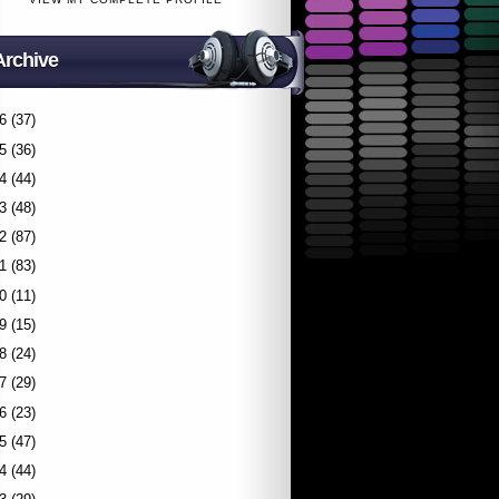
Archive
6
(37)
5
(36)
4
(44)
3
(48)
2
(87)
1
(83)
0
(11)
9
(15)
8
(24)
7
(29)
6
(23)
5
(47)
4
(44)