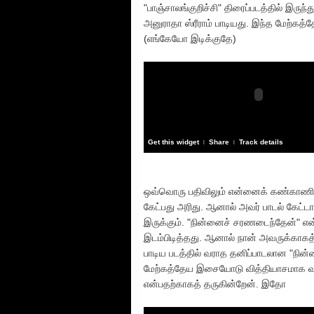
"பாஞ்சாலங்குறிச்சி" திரைப்படத்தில் இருந்
அனுராதா ஸ்ரீராம் பாடியது. இந்த மேற்கத
(எங்கேயோ இடிக்குதே)
Get this widget
Share
Track details
|
|
ஒவ்வொரு பதிவிலும் என்னைக் கண்காணித்
கேட்பது அரிது. ஆனால் அவர் பாடல் கேட்டா
இருக்கும். "நின்னைச் சரணடைந்தேன்" என்ற 
இடம்பிடித்தது. ஆனால் நான் அவருக்காகத் 
பாடிய படத்தில் வராத தனிப்பாடலான "நின்
மேற்கத்தேய இசையோடு வித்தியாசமாக வருகி
என்பதற்காகத் தருகின்றேன். இதோ