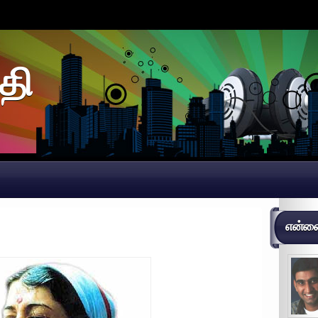
தி
என்னைப