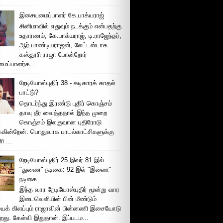
இசையமைப்பாளர் கே.பாக்யராஜ்
சினிமாவில் எதுவும் நடக்கும் என்பதற்கு
உதாரணம், கே.பாக்யராஜ், டி.ராஜேந்தர்,
ஆர்.பாண்டியராஜன், லேட்டஸ்டாக
கஸ்தூரி ராஜா போன்றோர்
ப்பாளர்க...
றேடியோஸ்புதிர் 38 - கடிகாரக் காதல்
பாட்டு்?
தொடர்ந்து இரண்டு புதிர் கொஞ்சம்
தாவு தீர வைத்ததால் இந்த முறை
கொஞ்சம் இலகுவான புதிரோடு
க்கின்றேன். பொதுவாக பாடல்காட்சிகளுக்கு
 ...
றேடியோஸ்புதிர் 25 இவர் 81 இல்
"துணை" நடிகை: 92 இல் "இணை"
நடிகை
இந்த வார றேடியோஸ்புதிர் மூன்று வார
இடைவெளியின் பின் மீண்டும்
ைக் கிளப்பும் ராஜாவின் பின்னணி இசையோடு
றது. கேள்வி இதுதான். இப்படம...