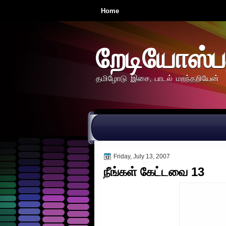
Home
றேடியோஸ்ப
தமிழோடு இசை, பாடல் மறந்தறியேன்
Friday, July 13, 2007
நீங்கள் கேட்டவை 13