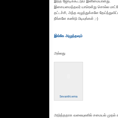
இந்த ஜோடிக்கூட்டும் இனிமையானது.
இசையமைத்தவர் யாரென்று சொல்ல மாட்டே
தட்டச்சி, அந்த எழுத்துக்களே தேய்ந்துவிட
நீங்களே கண்டு பிடியுங்கள் ;-)
இங்கே அழுத்தவும்
அல்லது
Sevanthi.wma
அடுத்ததாக வலையுலகில் சமையல் முதல் ச