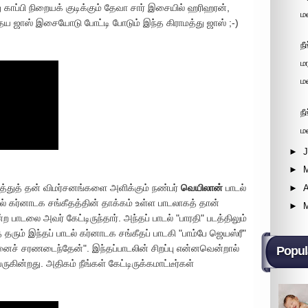
து காப்பி நிறையக் குடிக்கும் தேவா சார் இசையில் ஹரிஹரன்,
ம
்தேய ஜாஸ் இசையோடு போட்டி போடும் இந்த கிராமத்து ஜாஸ் ;-)
ந
ம
ம
ந
ம
►
►
துத் தன் விமர்சனங்களை அளிக்கும் நண்பர்
வெயிலான்
பாடல்
►
A
ல் கர்னாடக சங்கீதத்தின் தாக்கம் உள்ள பாடலாகத் தான்
►
பாடலை அவர் கேட்டிருந்தார். அந்தப் பாடல் "பாரதி" படத்திலும்
தரும் இந்தப் பாடல் கர்னாடக சங்கீதப் பாடகி "பாம்பே ஜெயஸ்ரீ"
னைச் சரணடைந்தேன்". இந்தப்பாடலின் சிறப்பு என்னவென்றால்
Popul
ன்றது. அதிகம் நீங்கள் கேட்டிருக்கமாட்டீர்கள்