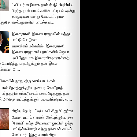
ட்விட்டர் வழியாக நண்பர் @ RajRuba
பிறந்த நாள் பாடல்களின் பட்டியல் ஒன்று
தரமுடியுமா என்று கேட்டார். நாம்
்குறதே எண்பதுகளின் பாடல்கள...
இசைஞானி இளையராஜாவின் பத்துப்
பாட்டு போடுங்க
வணக்கம் மக்கள்ஸ்! இசைஞானி
இளையராஜா சமீப நாட்களில் ஜெயா
டிவியினூடாக இசைரசிகர்களுக்குத்
் கொடுத்து வரவிருக்கும் தன் இசை
சிக்கான அ...
ிசையில் நூறு திருமணப்பாடல்கள்
 என் நேசத்துக்குரிய நண்பர் கோபிநாத்
பந்தத்தில் சங்கரியைக் கைப்பிடித்துத் தன்
் அடுத்த கட்டத்துக்குள் பயணிக்கிறார். வ...
சிறப்பு நேயர் - "அப்பாவி சிறுமி" துர்கா
போன வாரம் எங்கள் அன்புக்குரிய தல
"கோபி" வந்து இளையராஜாவின் ஐந்து
பாட்டுக்களோடு வந்து நம்மைக் கட்டிப்
போட்டார். இந்த வாரம் சிறப...