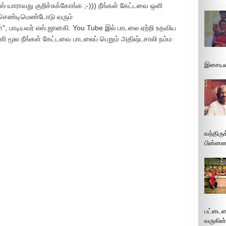
் யாராவது குறிச்சுக்கோங்க ;-))) நீங்கள் கேட்டவை ஒளி
ா செண்டிமெண்டோடு வரும்
", பாடியவர் எஸ்.ஜானகி. You Tube இல் பாடலை ஏற்றி உதவிய
ளி மூல நீங்கள் கேட்டவை பாடலைப் பெறும் அதிஷ்டசாலி நம்ம
இசையமை
வந்திரு
பின்னணி
பட்டைய
வருகின்