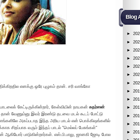
Blog 
►
202
►
202
►
202
►
202
►
202
►
202
►
202
ிக்கிறதில எனக்கு ஒரே புழுகம் தான். சரி வாங்கோ
►
201
►
201
ாடலைக் கேட்டிருக்கின்றார், கேள்வியின் நாயகன்
சுதர்ஸன்
►
201
ீடு தான் வேணும்னு இவர் இரண்டு தடவை மடல் கூடப் போட்டு
►
201
ளங்களிலே அகப்படாத இந்த அரிய பாடல் என் பொக்கிஷங்களில்
►
201
க சிறப்பாக வரும் இந்தப் பாடல் "மெல்லப் பேசுங்கள்"
►
201
ணன் ஆகியோர் பாடுகின்றார்கள். எஸ்.பி.பாலு, ஜானகி ஜோடி போல