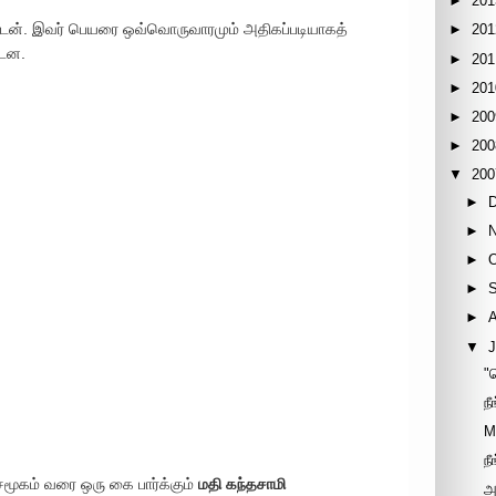
►
201
ன். இவர் பெயரை ஒவ்வொருவாரமும் அதிகப்படியாகத்
►
201
்டன.
►
201
►
201
►
200
►
200
▼
200
►
►
►
►
►
▼
J
"
ந
M
ந
மூகம் வரை ஒரு கை பார்க்கும்
மதி கந்தசாமி
அ