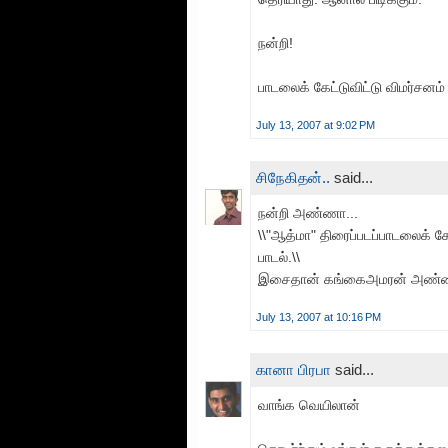
நன்றி!
பாடலைக் கேட்டுவிட்டு விமர்சனம்
July 13, 2007 at 9:02 PM
சிநேகிதன்..
said...
நன்றி அண்ணா...
\\"ஆத்மா" திரைப்படப்பாடலைக்
பாடல்.\\
இசைதான் கங்கைஅமரன் அண்ணா
July 13, 2007 at 10:16 PM
கானா பிரபா
said...
வாங்க வெயிலான்