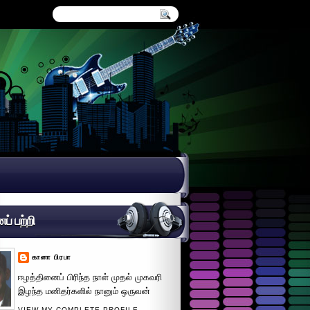
் பற்றி
கானா பிரபா
ஈழத்தினைப் பிரிந்த நாள் முதல் முகவரி
இழந்த மனிதர்களில் நானும் ஒருவன்
VIEW MY COMPLETE PROFILE