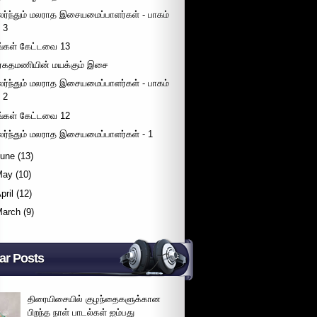
லர்ந்தும் மலராத இசையமைப்பாளர்கள் - பாகம்
3
ீங்கள் கேட்டவை 13
ரகதமணியின் மயக்கும் இசை
லர்ந்தும் மலராத இசையமைப்பாளர்கள் - பாகம்
2
ீங்கள் கேட்டவை 12
லர்ந்தும் மலராத இசையமைப்பாளர்கள் - 1
June
(13)
May
(10)
pril
(12)
March
(9)
ar Posts
திரையிசையில் குழந்தைகளுக்கான
பிறந்த நாள் பாடல்கள் ஐம்பது