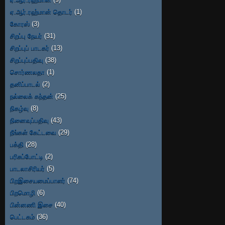
ஏ.ஆர்.ரஹ்மான் தொடர்
(1)
கோரஸ்
(3)
சிறப்பு நேயர்
(31)
சிறப்புப் பாடகர்
(13)
சிறப்புப்பதிவு
(38)
சொர்ணலதா
(1)
தனிப்பாடல்
(2)
நல்லைக் கந்தன்
(25)
நிகழ்வு
(8)
நினைவுப்பதிவு
(43)
நீங்கள் கேட்டவை
(29)
பக்தி
(28)
பரிசுப்போட்டி
(2)
பாடலாசிரியர்
(5)
பிறஇசையமைப்பாளர்
(74)
பிறமொழி
(6)
பின்னணி இசை
(40)
பெட்டகம்
(36)