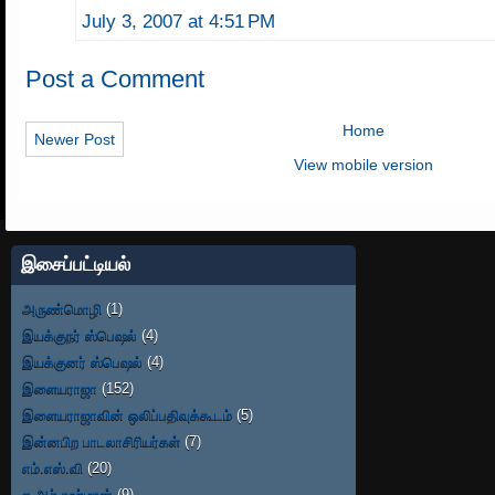
July 3, 2007 at 4:51 PM
Post a Comment
Home
Newer Post
View mobile version
இசைப்பட்டியல்
அருண்மொழி
(1)
இயக்குநர் ஸ்பெஷல்
(4)
இயக்குனர் ஸ்பெஷல்
(4)
இளையராஜா
(152)
இளையராஜாவின் ஒலிப்பதிவுக்கூடம்
(5)
இன்னபிற பாடலாசிரியர்கள்
(7)
எம்.எஸ்.வி
(20)
ஏ.ஆர்.ரஹ்மான்
(9)