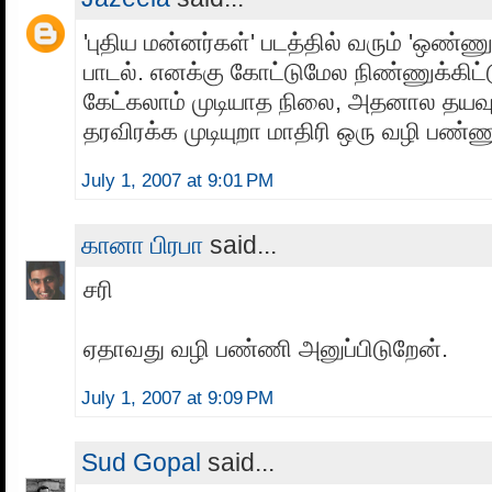
'புதிய மன்னர்கள்' படத்தில் வரும் 'ஒண்ண
பாடல். எனக்கு கோட்டுமேல நிண்ணுக்கிட்ட
கேட்கலாம் முடியாத நிலை, அதனால தயவ
தரவிரக்க முடியுறா மாதிரி ஒரு வழி பண்ணு
July 1, 2007 at 9:01 PM
கானா பிரபா
said...
சரி
ஏதாவது வழி பண்ணி அனுப்பிடுறேன்.
July 1, 2007 at 9:09 PM
Sud Gopal
said...