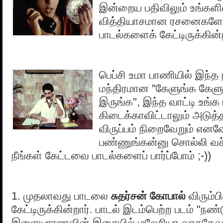
இன்றைய பதிவிலும் உங்களில
வித்தியாசமான ரசனைகள
பாடல்களைக் கேட்டிருக்கின்
பெப்சி உமா பாணியில் இந்த 
மந்திரமான "கேளுங்க கேளுங
இருங்க", இந்த வாட்டி உங்க 
கிடைக்காவிட்டாலும் அடுத்த
விருப்பம் நிறைவேறும் எனவ
பண்ணுங்கன்னு சொல்லி வச
நீங்கள் கேட்டவை பாடல்களைப் பார்ப்போம் ;-))
1. முதலாவது பாடலை
சுதர்சன் கோபால்
விரும்பி
கேட்டிருக்கின்றார். பாடல் இடம்பெற்ற படம் "நண்ட
இளையராஜாவின் இசையில் மலேசியா வாசுதேவன