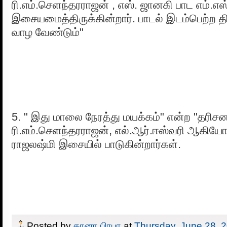
ரி.எம்.செளந்தரராஜன் , எஸ். ஜானகி பாட எம்.எ
இசையமைத்திருக்கின்றார். பாடல் இடம்பெற்ற திர
வாழ வேண்டும்"
5. " இது மாலை நேரத்து மயக்கம்" என்ற "தரிச
ரி.எம்.செளந்தரராஜன், எல்.ஆர்.ஈஸ்வரி ஆகியோ
ராஜலஷ்மி இசையில் பாடுகின்றார்கள்.
Posted by
கானா பிரபா
at
Thursday, June 28, 