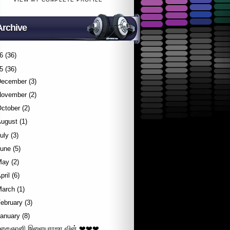
Archive
6
(36)
5
(36)
December
(3)
November
(2)
October
(2)
August
(1)
uly
(3)
June
(5)
May
(2)
pril
(6)
March
(1)
ebruary
(3)
January
(8)
சைஞானி இளையராஜா வின் ❤️❤️❤️