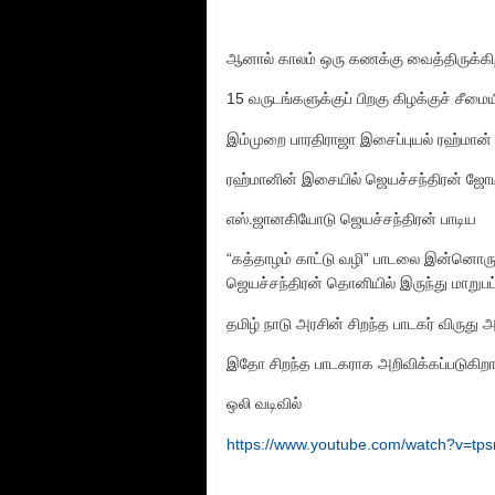
ஆனால் காலம் ஒரு கணக்கு வைத்திருக்க
15 வருடங்களுக்குப் பிறகு கிழக்குச் சீமை
இம்முறை பாரதிராஜா இசைப்புயல் ரஹ்மான் 
ரஹ்மானின் இசையில் ஜெயச்சந்திரன் ஜோடி 
எஸ்.ஜானகியோடு ஜெயச்சந்திரன் பாடிய
“கத்தாழம் காட்டு வழி” பாடலை இன்னொரு
ஜெயச்சந்திரன் தொனியில் இருந்து மாறுபட்
தமிழ் நாடு அரசின் சிறந்த பாடகர் விருது 
இதோ சிறந்த பாடகராக அறிவிக்கப்படுகிறார்
ஒலி வடிவில்
https://www.youtube.com/watch?v=t