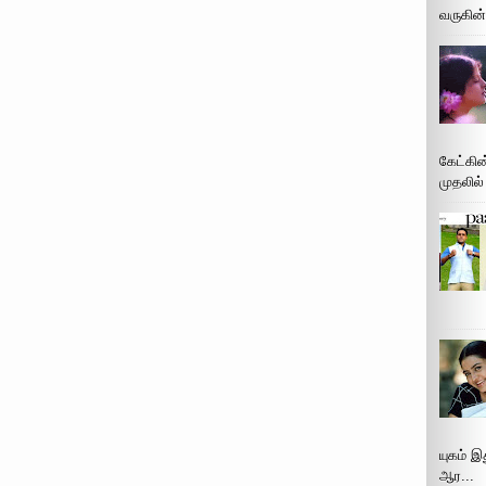
வருகின்
கேட்கின
முதலில்
யுகம் 
ஆர...