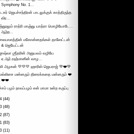
Symphony No. 1...
ாடகர் ஜெயச்சந்திரன் பாடலுக்குக் காத்திருந்த
விர...
ஞ்ஞூலும் ராத்ரி மாஞ்ஞு யாத்ரா மொழியோடே...
ஆற்ற...
லையாளத்தின் மகோன்னதங்கள் தாஸேட்டன்
& ஜெயேட்டன்
ோஷ்வா ஶ்ரீதரின் அனுபவம் வழியே
ஏ.ஆர்.ரஹ்மானின் வாழ...
லி அழகன் 💛💛💛 ஹாரிஸ் ஜெயராஜ் 💚❤️💚
ெல்லிசை மன்னரும் திரைக்கதை மன்னரும் ❤️
❤️❤️
ச்சம் பழம் நாவப்பழம் என் மாமா உன்ற கருப்பு
4
(44)
3
(48)
2
(87)
1
(83)
0
(11)