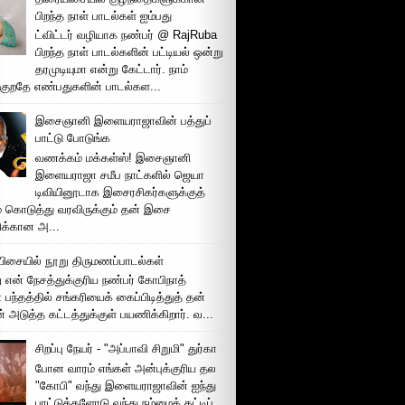
பிறந்த நாள் பாடல்கள் ஐம்பது
ட்விட்டர் வழியாக நண்பர் @ RajRuba
பிறந்த நாள் பாடல்களின் பட்டியல் ஒன்று
தரமுடியுமா என்று கேட்டார். நாம்
்குறதே எண்பதுகளின் பாடல்கள...
இசைஞானி இளையராஜாவின் பத்துப்
பாட்டு போடுங்க
வணக்கம் மக்கள்ஸ்! இசைஞானி
இளையராஜா சமீப நாட்களில் ஜெயா
டிவியினூடாக இசைரசிகர்களுக்குத்
் கொடுத்து வரவிருக்கும் தன் இசை
சிக்கான அ...
ிசையில் நூறு திருமணப்பாடல்கள்
 என் நேசத்துக்குரிய நண்பர் கோபிநாத்
பந்தத்தில் சங்கரியைக் கைப்பிடித்துத் தன்
் அடுத்த கட்டத்துக்குள் பயணிக்கிறார். வ...
சிறப்பு நேயர் - "அப்பாவி சிறுமி" துர்கா
போன வாரம் எங்கள் அன்புக்குரிய தல
"கோபி" வந்து இளையராஜாவின் ஐந்து
பாட்டுக்களோடு வந்து நம்மைக் கட்டிப்