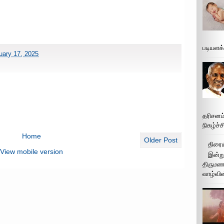
படியளக
uary 17, 2025
தரிசனம
நிகழ்ச்
Home
Older Post
திரைய
View mobile version
இன்று
திருமண 
வாழ்வின