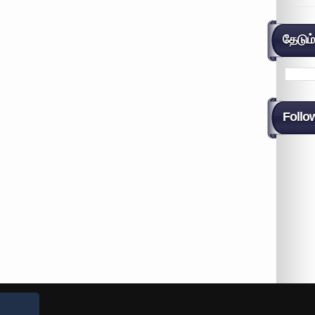
தேடும
Follo