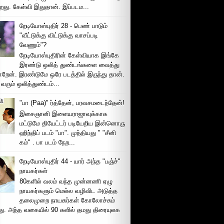
றது. கேள்வி இதுதான். இப்படம...
றேடியோஸ்புதிர் 28 - பெண் பாடும்
"வீட்டுக்கு விட்டுக்கு வாசப்படி
வேணும்"?
றேடியோஸ்புதிரின் கேள்வியாக இங்கே
இரண்டு ஒலித் துண்டங்களை வைத்து
்றேன். இரண்டுமே ஒரே படத்தில் இருந்து தான்.
 வரும் ஒலித்துண்டம்...
"பா (Paa)" ர்த்தேன், பரவசமடைந்தேன்!
இசைஞானி இளையராஜாவுக்காக
மட்டுமே தியேட்டர் படியேறிய இன்னொரு
ஹிந்திப் படம் "பா". முந்தியது " "சீனி
கம்" . பா படம் நேற...
றேடியோஸ்புதிர் 44 - யார் அந்த "பஞ்ச்"
நாயகர்கள்
80களில் வலம் வந்த முன்னணி ஏழு
நாயகர்களும் மெல்ல வழிவிட அடுத்த
தலைமுறை நாயகர்கள் கோலோச்சும்
இது. அந்த வகையில் 90 களில் தமது திரையுலக