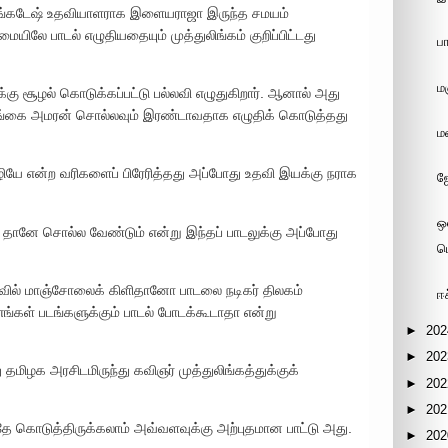
ெங்கடேஷ் உதவியாளராக இளையராஜா இருந்த சமயம்
யிலே பாடல் எழுதியதையும் முத்துலிங்கம் குறிப்பிட்டது
ப
ம
ுக்கு சூழல் கொடுக்கப்பட்டு பல்லவி எழுதுகிறார். ஆனால் அது
கங்கை அமரன் சொல்லவும் இரண்டாவதாக எழுதிக் கொடுத்தது
ம
ொழியே என்ற வரிகளைப் பிரேரித்தது அப்போது உதவி இயக்கு நராக
ஜ
ஒ
ானே சொல்ல வேண்டும் என்று இந்தப் பாடலுக்கு அப்போது
ம
ழாவில் மாஞ்சோலைக் கிளிதானோ பாடலை நடிகர் திலகம்
ஈ
ங்கள் படங்களுக்கும் பாடல் போடக்கூடாதா என்று
►
202
►
202
 தமிழக அரசிடமிருந்து கவிஞர் முத்துலிங்கத்துக்குக்
►
202
►
202
ே கொடுத்திருக்கலாம் அவ்வளவுக்கு அற்புதமான பாட்டு அது.
►
202