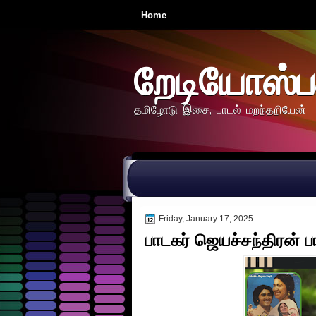
Home
றேடியோஸ்ப
தமிழோடு இசை, பாடல் மறந்தறியேன்
Friday, January 17, 2025
பாடகர் ஜெயச்சந்திரன் பா