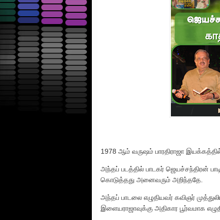
1978 ஆம் வருஷம் பாரதிராஜா இயக்கத்தில்
அந்தப் படத்தில் பாடகர் ஜெயச்சந்திரன் 
கொடுத்தது அனைவரும் அறிந்ததே.
அந்தப் பாடலை எழுதியவர் கவிஞர் முத்துல
இளையராஜாவுக்கு அதிகார பூர்வமாக எழுதிய பா