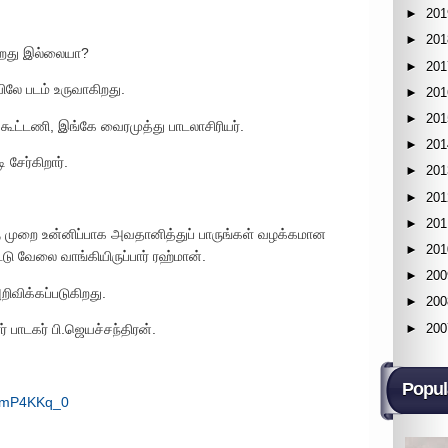
►
201
►
201
ிறது இல்லையா?
►
201
யிலே படம் உருவாகிறது.
►
201
►
201
கூட்டணி, இங்கே வைரமுத்து பாடலாசிரியர்.
►
201
சேர்கிறார்.
►
201
►
201
►
201
 முறை உன்னிப்பாக அவதானித்துப் பாருங்கள் வழக்கமான
►
201
டு வேலை வாங்கியிருப்பார் ரஹ்மான்.
►
200
அறிவிக்கப்படுகிறது.
►
200
►
200
 பாடகர் பி.ஜெயச்சந்திரன்.
Popul
psmP4KKq_0