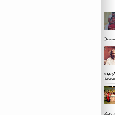
இசையமை
வந்திரு
பின்னணி
பட்டைய