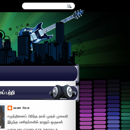
் பற்றி
கானா பிரபா
ஈழத்தினைப் பிரிந்த நாள் முதல் முகவரி
இழந்த மனிதர்களில் நானும் ஒருவன்
VIEW MY COMPLETE PROFILE