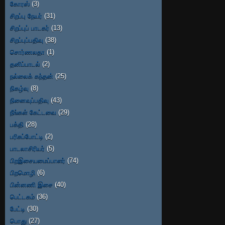
கோரஸ்
(3)
சிறப்பு நேயர்
(31)
சிறப்புப் பாடகர்
(13)
சிறப்புப்பதிவு
(38)
சொர்ணலதா
(1)
தனிப்பாடல்
(2)
நல்லைக் கந்தன்
(25)
நிகழ்வு
(8)
நினைவுப்பதிவு
(43)
நீங்கள் கேட்டவை
(29)
பக்தி
(28)
பரிசுப்போட்டி
(2)
பாடலாசிரியர்
(5)
பிறஇசையமைப்பாளர்
(74)
பிறமொழி
(6)
பின்னணி இசை
(40)
பெட்டகம்
(36)
பேட்டி
(30)
பொது
(27)