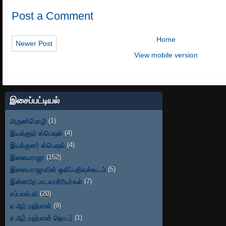
Post a Comment
Home
Newer Post
View mobile version
இசைப்பட்டியல்
அருண்மொழி
(1)
இயக்குநர் ஸ்பெஷல்
(4)
இயக்குனர் ஸ்பெஷல்
(4)
இளையராஜா
(152)
இளையராஜாவின் ஒலிப்பதிவுக்கூடம்
(5)
இன்னபிற பாடலாசிரியர்கள்
(7)
எம்.எஸ்.வி
(20)
ஏ.ஆர்.ரஹ்மான்
(9)
ஏ.ஆர்.ரஹ்மான் தொடர்
(1)