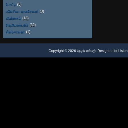
போட்டி
(5)
மலேசியா வாசுதேவன்
(3)
விமர்சனம்
(18)
றேடியோஸ்புதிர்
(62)
ஸ்வர்ணலதா
(1)
Copyright ©
2026
றேடியோஸ்பதி
. Designed for
Listen