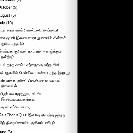
October
(5)
August
(5)
uly
(10)
ாடல் தந்த சுகம் : கண்மணி கண்மணி
சைஞானி இளையராஜா இசையில் சின்னக்
குயில் தந்த 52
இலங்கை சூரியன் எஃப் எம்" - வாழ்த்தும்
நன்றியும்
ாடல் தந்த சுகம் : சந்தைக்கு வந்த கிளி
ண்பதுகளில் மெல்லிசை மன்னர் தந்த இருபது
எரிகனல் காற்றில்" மெல்லிசை மாமன்னர்
நினைவில்
விஞர் வைரமுத்துவுடன் சில
இசையமைப்பாளர்கள்
குபலி எப்பிடி எப்பிடி
RajaChorusQuiz இனிதே நிறைந்த ஐநூறு
மிழ் திரையிசையில் குளிரும் பனியும்
June
(6)