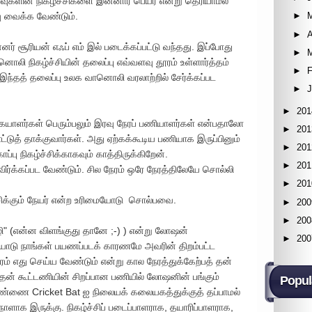
வுகளின் நிகழ்ச்சிகளை இன்னார் பெயர் என்று தெரியாமல்
ு வைக்க வேண்டும்.
►
►
A
னர் சூரியன் எஃப் எம் இல் படைக்கப்பட்டு வந்தது. இப்போது
►
ி நிகழ்ச்சியின் தலைப்பு எவ்வளவு தூரம் உள்ளார்த்தம்
►
F
 இந்தத் தலைப்பு உலக வானொலி வரலாற்றில் சேர்க்கப்பட
►
►
201
கையாளர்கள் பெரும்பலும் இரவு நேரப் பணியாளர்கள் என்பதாலோ
►
201
்டுத் தாக்குவார்கள். அது ஏற்கக்கூடிய பணியாக இருப்பினும்
►
201
்பு நிகழ்ச்சிக்காகவும் காத்திருக்கிறேன்.
►
201
விர்க்கப்பட வேண்டும். சில நேரம் ஒரே நேரத்திலேயே சொல்லி
►
201
க்கும் நேயர் என்ற உரிமையோடு சொல்பவை.
►
200
►
200
ழி" (என்ன விளங்குது தானே ;-) ) என்று லோஷன்
►
200
ோடு நாங்கள் பயணப்படக் காரணமே அவரின் திறம்பட்ட
் எது செய்ய வேண்டும் என்று கால நேரத்துக்கேற்பத் தன்
் தன் கூட்டணியின் சிறப்பான பணியில் லோஷனின் பங்கும்
Popul
்ணை Cricket Bat ஐ நிலையக் கலையகத்துக்குத் தப்பாமல்
ாக இருக்கு. நிகழ்ச்சிப் படைப்பாளராக, தயாரிப்பாளராக,