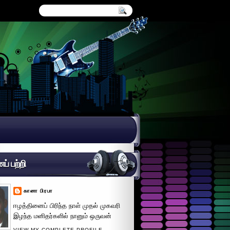
் பற்றி
கானா பிரபா
ஈழத்தினைப் பிரிந்த நாள் முதல் முகவரி
இழந்த மனிதர்களில் நானும் ஒருவன்
VIEW MY COMPLETE PROFILE