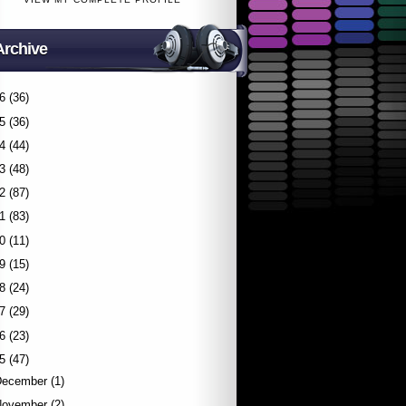
Archive
6
(36)
5
(36)
4
(44)
3
(48)
2
(87)
1
(83)
0
(11)
9
(15)
8
(24)
7
(29)
6
(23)
5
(47)
December
(1)
November
(2)