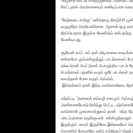
பலமுறை கேட்டு ரசித்ததுண்டு. மற்றைய உற
கேட்டதால் அவர்களையும் கண்டிப்பாக வரவ
"நேற்றைய காற்று" என்றொரு நிகழ்ச்சி முன்
வருகுதோ தெரியவில்லை. ஆனால் ஒரு வானொல
நிரம்பியதாக இருக்க வேண்டும் என்பதற்கு
வேண்டியது.
சூரியன் எஃப். எம் தன் விடிகாலை வாடிக்
என்னமோ கும்மாங்குத்துப் பாடல்களைப் போட
நல்ல மென் மெட்டுகள் பொருந்திய பாடல் கோப
பொற்காலப் புதனில் வரும் ஒரே பாடல்கள் த
வைத்தால் போல வரும் அவ்வ்வ்.
இதெல்லாம் நான் இந்த வானொலியை நேசி
மற்றப்படி "தலைவர் எவ்வழி சனமும் அவ்வ
அண்ணையோடு சேர்ந்து பெட்டி, படுக்கைய
வானொலி முகாமைத்துவம் தான். எந்த நேரம
படைப்புகளை வழங்குபவர். எங்கிருந்தாலும
இருக்கும். மைக் இருக்கோ இல்லையோ அண
கொண்டு போவாரோ என்ற சந்தேகம் நெடு நாள