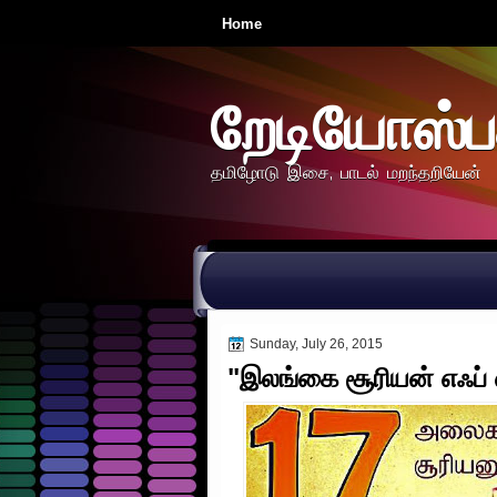
Home
றேடியோஸ்ப
தமிழோடு இசை, பாடல் மறந்தறியேன்
Sunday, July 26, 2015
"இலங்கை சூரியன் எஃப் எம