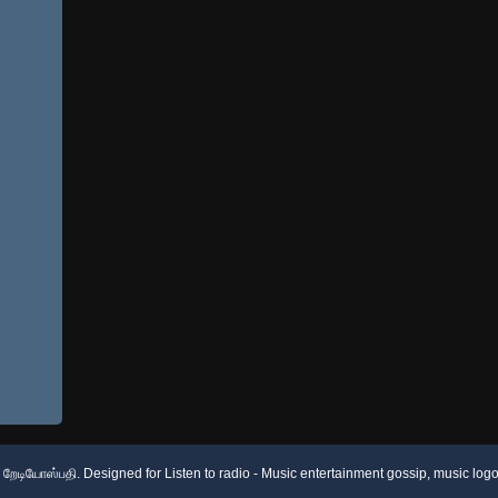
6
றேடியோஸ்பதி
. Designed for
Listen to radio
-
Music entertainment gossip
,
music log