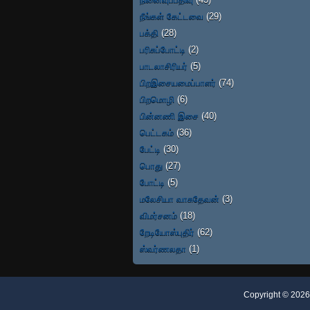
நீங்கள் கேட்டவை
(29)
பக்தி
(28)
பரிசுப்போட்டி
(2)
பாடலாசிரியர்
(5)
பிறஇசையமைப்பாளர்
(74)
பிறமொழி
(6)
பின்னணி இசை
(40)
பெட்டகம்
(36)
பேட்டி
(30)
பொது
(27)
போட்டி
(5)
மலேசியா வாசுதேவன்
(3)
விமர்சனம்
(18)
றேடியோஸ்புதிர்
(62)
ஸ்வர்ணலதா
(1)
Copyright ©
202