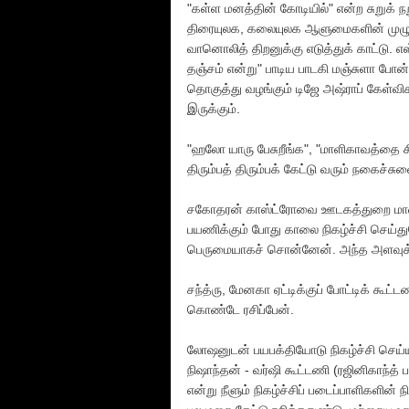
"கள்ள மனத்தின் கோடியில்" என்ற சுறுக் நற
திரையுலக, கலையுலக ஆளுமைகளின் முழு வ
வானொலித் திறனுக்கு எடுத்துக் காட்டு. எ
தஞ்சம் என்று" பாடிய பாடகி மஞ்சுளா போன
தொகுத்து வழங்கும் டிஜே அஷ்ராப் கேள்விக
இருக்கும்.
"ஹலோ யாரு பேசுறீங்க", "மாளிகாவத்தை 
திரும்பத் திரும்பக் கேட்டு வரும் நகைச்சுவை
சகோதரன் காஸ்ட்ரோவை ஊடகத்துறை மாணவ
பயணிக்கும் போது காலை நிகழ்ச்சி செய்து
பெருமையாகச் சொன்னேன். அந்த அளவுக்குச் 
சந்த்ரு, மேனகா ஏட்டிக்குப் போட்டிக் கூட்ட
கொண்டே ரசிப்பேன்.
லோஷனுடன் பயபக்தியோடு நிகழ்ச்சி செய்யும்
நிஷாந்தன் - வர்ஷி கூட்டணி (ரஜினிகாந்த் பா
என்று நீளும் நிகழ்ச்சிப் படைப்பாளிகளின் 