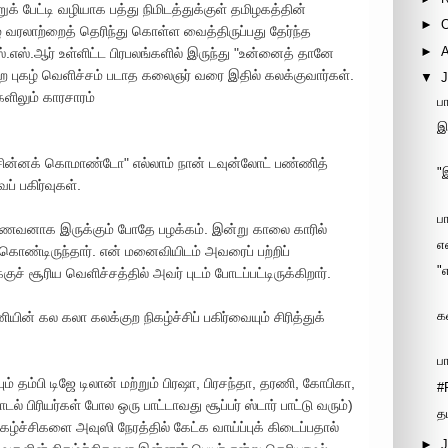
ுக் பேட்டி வழியாக பத்து நிமிடத்துக்குள் தமிழகத்தின்
►
ரலாற்றைத் தெரிந்து கொள்ள வைத்திருப்பது தேர்ந்த
►
ஸ்.எஸ்.ஆர் உள்ளிட்ட பிரபலங்களில் இருந்து "உன்னைத் தானே
்ற புகழ் வெளிச்சம் படாத கலைஞர் வரை இதில் கலக்குவார்கள்.
▼
J
ளிலும் காரசாரம்
ப
இ
சின்னக் கொமாண்டோ" எல்லாம் நான் டவுன்லோட் பண்ணித்
"
ப் பகிர்வுகள்.
ப
னாக இருக்கும் போதே பழக்கம். இன்று காலை காரில்
எ
கொண்டிருந்தார். என் மனைவியிடம் அவரைப் பற்றிப்
"
சூரிய வெளிச்சத்தில் அவர் புடம் போடப்பட்டிருக்கிறார்.
க
ணியின் கல கலா கலக்குற நிகழ்ச்சிப் பகிர்வையும் சிரித்துக்
பா
 தம்பி டிஜே டிலான் மற்றும் பிரஷா, பிரசந்தா, தரணி, கோபிகா,
#
டல் பிரியர்கள் போல ஒரு பாட்டாவது சூப்பர் ஸ்டார் பாட்டு வரும்)
த
நிகழ்ச்சிகளை அவுஸி நேரத்தில் கேட்க வாய்ப்புக் கிடைப்பதால்
►