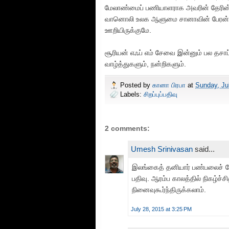
மேலாண்மைப் பணியாளராக அவரின் தேரின் 
வானொலி உலக ஆளுமை சானாவின் பேரன் ஆ
ஊறியிருக்குமே.
சூரியன் எஃப் எம் சேவை இன்னும் பல தசாப்த
வாழ்த்துகளும், நன்றிகளும்.
Posted by
கானா பிரபா
at
Sunday, Ju
Labels:
சிறப்புப்பதிவு
2 comments:
Umesh Srinivasan
said...
இலங்கைத் தனியார் பண்பலைச் ச
பதிவு. ஆரம்ப காலத்தில் நிகழ்ச்
நினைவுகூர்ந்திருக்கலாம்.
July 28, 2015 at 3:25 PM