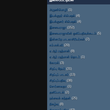
அருண்மொழி
(1)
இயக்குநர் ஸ்பெஷல்
(4)
இயக்குனர் ஸ்பெஷல்
(4)
இளையராஜா
(152)
இளையராஜாவின் ஒலிப்பதிவுக்கூடம்
(5)
இன்னபிற பாடலாசிரியர்கள்
(7)
எம்.எஸ்.வி
(20)
ஏ.ஆர்.ரஹ்மான்
(9)
ஏ.ஆர்.ரஹ்மான் தொடர்
(1)
கோரஸ்
(3)
சிறப்பு நேயர்
(31)
சிறப்புப் பாடகர்
(13)
சிறப்புப்பதிவு
(38)
சொர்ணலதா
(1)
தனிப்பாடல்
(2)
நல்லைக் கந்தன்
(25)
நிகழ்வு
(8)
நினைவுப்பதிவு
(43)