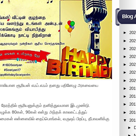
Blog 
►
202
►
202
►
202
►
202
►
202
►
202
►
202
லியான சூரியன் எஃப்.எஃம் தனது பதினேழு அகவையை
►
201
►
201
►
201
ரத்தில் சூரியனுக்கும் தனித்துவமான இடமுண்டு.
முழுக்க 80கள், 90கள் என்று அந்தக் காலகட்டத்துப்
►
201
ைகள் என்னளவில் தைப்பொங்கல், வருஷப் பிறப்பு, தீபாவளிக்கு
▼
201
►
►