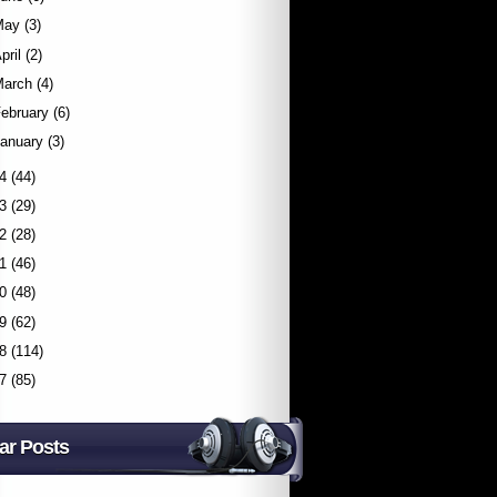
May
(3)
pril
(2)
March
(4)
ebruary
(6)
January
(3)
4
(44)
3
(29)
2
(28)
1
(46)
0
(48)
9
(62)
8
(114)
7
(85)
ar Posts