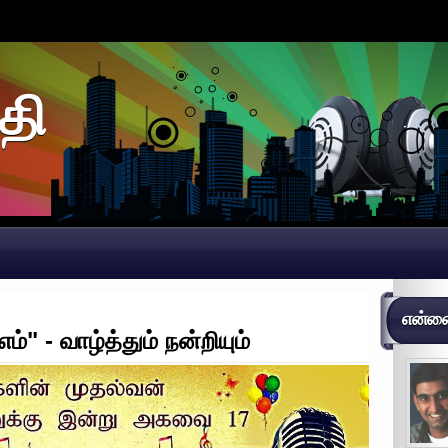
தி
என்னைப
்" - வாழ்த்தும் நன்றியும்