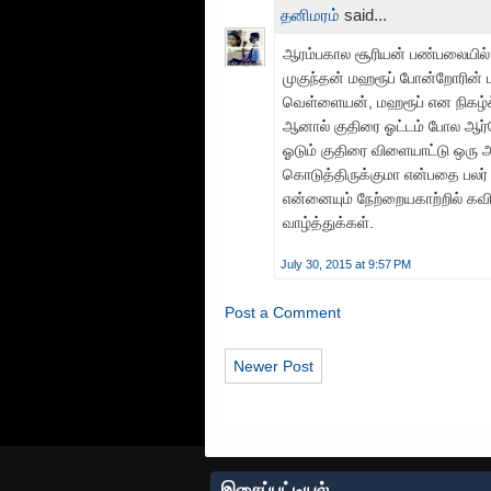
தனிமரம்
said...
ஆரம்பகால சூரியன் பண்பலையில்
முகுந்தன் மஹரூப் போன்றோரின் ப
வெள்ளையன், மஹரூப் என நிகழ்ச்ச
ஆனால் குதிரை ஓட்டம் போல ஆர்ஜ
ஓடும் குதிரை விளையாட்டு ஒரு 
கொடுத்திருக்குமா என்பதை பலர
என்னையும் நேற்றையகாற்றில் கவி
வாழ்த்துக்கள்.
July 30, 2015 at 9:57 PM
Post a Comment
Newer Post
இசைப்பட்டியல்