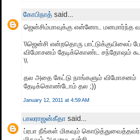
கோபிநாத்
said...
ஜென்சிம்மாவுக்கு என்னோட மனமார்ந்த வாழ
\\ஜென்சி என்றதொரு பாட்டுக்குயிலைப் பேட
விமோசனம் தேடிக்கொண்ட சந்தோஷம் கூட
\\
தல அதை கேட்டு நாங்களும் விமோசனம்
தேடிக்கொண்டோம் தல ;))
January 12, 2011 at 4:59 AM
பாலராஜன்கீதா
said...
ப்ரபா நீங்கள் மிகவும் கொடுத்துவைத்தவ
மிகவும் அருமை. நன்றி.