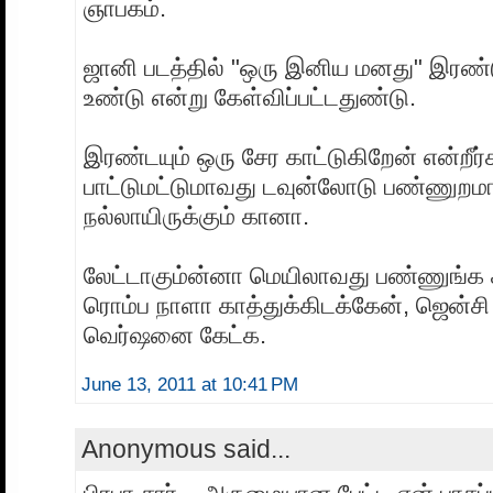
ஞாபகம்.
ஜானி படத்தில் "ஒரு இனிய மனது" இரண்
உண்டு என்று கேள்விப்பட்டதுண்டு.
இரண்டயும் ஒரு சேர காட்டுகிறேன் என்றீர
பாட்டுமட்டுமாவது டவுன்லோடு பண்ணுறமாத
நல்லாயிருக்கும் கானா.
லேட்டாகும்ன்னா மெயிலாவது பண்ணுங்க சா
ரொம்ப நாளா காத்துக்கிடக்கேன், ஜென்சி 
வெர்ஷனை கேட்க.
June 13, 2011 at 10:41 PM
Anonymous said...