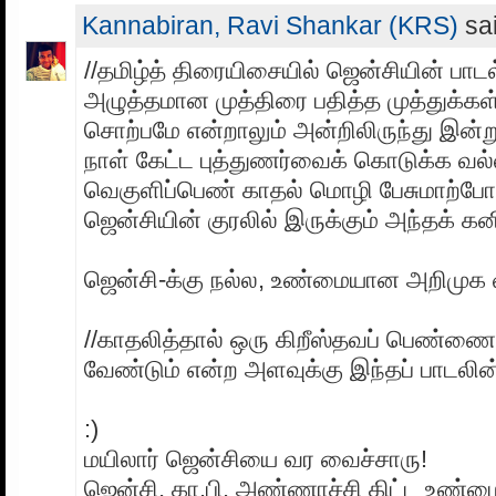
Kannabiran, Ravi Shankar (KRS)
sai
//தமிழ்த் திரையிசையில் ஜென்சியின் பாட
அழுத்தமான முத்திரை பதித்த முத்துக்க
சொற்பமே என்றாலும் அன்றிலிருந்து இன்
நாள் கேட்ட புத்துணர்வைக் கொடுக்க வல
வெகுளிப்பெண் காதல் மொழி பேசுமாற்போல
ஜென்சியின் குரலில் இருக்கும் அந்தக் கனி
ஜென்சி-க்கு நல்ல, உண்மையான அறிமுக 
//காதலித்தால் ஒரு கிறீஸ்தவப் பெண்ணை
வேண்டும் என்ற அளவுக்கு இந்தப் பாடலின் மே
:)
மயிலார் ஜென்சியை வர வைச்சாரு!
ஜென்சி, கா.பி. அண்ணாச்சி கிட்ட உண்