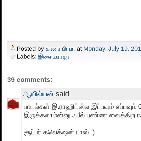
Posted by
கானா பிரபா
at
Monday, July 19, 20
Labels:
இளையராஜா
39 comments:
ஆயில்யன்
said...
பாடல்கள் இ.ராஹிட்ஸ்ல இப்பவும் எப்பவும் க
இருக்கலாம்ன்னு ஃபீல் பண்ண வைக்கிற ர
சூப்பர் கலெக்‌ஷன் பாஸ் :)