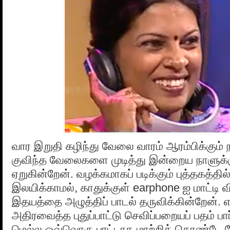
வார இறுதி கழிந்து வேலை வாரம் ஆரம்பிக்கும
குவிந்த வேலைகளை முடித்து இன்றைய நாளுக்கு ம
ஏறுகின்றேன். வழக்கமாகப் படிக்கும் புத்தகத்தில
இலயிக்காமல், காதுக்குள் earphone ஐ மாட்டி வ
இதயத்தை அழுத்திப் பாடல் தருவிக்கின்றேன். எட
அதிரவைத்த புதுப்பாட்டு செவிப்பறையப் பதம் பார்
மெல்ல ஒவ்வொரு பாட்டாக மாற்றிக் கொண்டே 