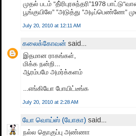
முதல் படம் “தி்ரிபுரசுந்தரி”1978 பாட்டு“வ
பூங்குயிலே” ”அடுத்து ”அடிப்பெண்ணே” முள
July 20, 2010 at 12:11 AM
கலைக்கோவன்
said...
இதமான ராகங்கள்,
மிக்க நன்றி...
ஆரம்பமே அமர்க்களம்
...எங்கியோ போயிட்டீங்க
July 20, 2010 at 2:28 AM
யோ வொய்ஸ் (யோகா)
said...
நல்ல தொகுப்பு அண்ணா