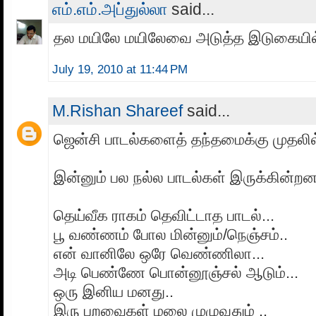
எம்.எம்.அப்துல்லா
said...
தல மயிலே மயிலேவை அடுத்த இடுகையில்
July 19, 2010 at 11:44 PM
M.Rishan Shareef
said...
ஜென்சி பாடல்களைத் தந்தமைக்கு முதலில்
இன்னும் பல நல்ல பாடல்கள் இருக்கின்றன
தெய்வீக ராகம் தெவிட்டாத பாடல்...
பூ வண்ணம் போல மின்னும்/நெஞ்சம்..
என் வானிலே ஒரே வெண்ணிலா...
அடி பெண்ணே பொன்னூஞ்சல் ஆடும்...
ஒரு இனிய மனது..
இரு பறவைகள் மலை முழுவதும் ..