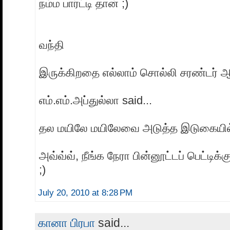
நம்ம பார்ட்டி தான் ;)
வந்தி
இருக்கிறதை எல்லாம் சொல்லி சரண்டர் ஆ
எம்.எம்.அப்துல்லா said...
தல மயிலே மயிலேவை அடுத்த இடுகையில் 
அவ்வ்வ், நீங்க நேரா பின்னூட்டப் பெட்டிக்க
;)
July 20, 2010 at 8:28 PM
கானா பிரபா
said...