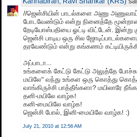
Kannabiran, Ravi Shankar (KRS)
sai
//ஜென்சியின் பாடல்களை அணு அணுவாய் ர
போடவேண்டும் என்று நினைத்தே மூன்றா
றேடியோஸ்பதியை ஓட்டி விட்டேன். இன்று க
ஜென்சி பாடிய ஒரு சில ஜோடிப்பாடல்கள
தரவேண்டும் என்று கங்கணம் கட்டியிருக்க
அப்பாடா...
உங்களைக் கேட்டு கேட்டு அலுத்தே போச்ச
மயிலே" வந்து உங்கள ஒரு கொத்து கொத்த
வாங்கிருச்சி பாத்தீங்களா? மயிலாரே நீங்க
தனி-மயிலே வாழ்க!
கனி-மையிலே வாழ்க!
ஜென்சி போல், இனி-மையிலே வாழ்க! :)
July 21, 2010 at 12:56 AM