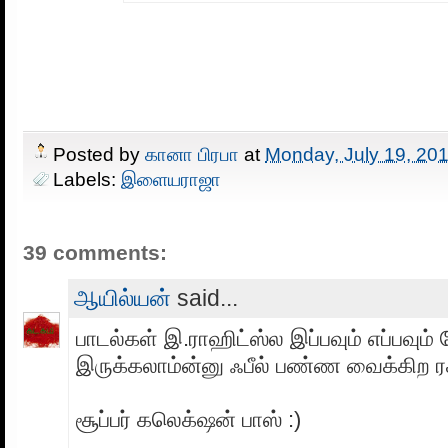
Posted by
கானா பிரபா
at
Monday, July 19, 20
Labels:
இளையராஜா
39 comments:
ஆயில்யன்
said...
பாடல்கள் இ.ராஹிட்ஸ்ல இப்பவும் எப்பவும் க
இருக்கலாம்ன்னு ஃபீல் பண்ண வைக்கிற ர
சூப்பர் கலெக்‌ஷன் பாஸ் :)