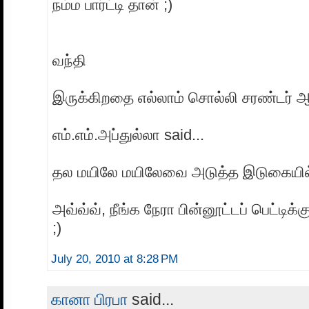
நம்ம பார்ட்டி தான் ;)
வந்தி
இருக்கிறதை எல்லாம் சொல்லி சரண்டர் ஆ
எம்.எம்.அப்துல்லா said...
தல மயிலே மயிலேவை அடுத்த இடுகையில் 
அவ்வ்வ், நீங்க நேரா பின்னூட்டப் பெட்டிக்க
;)
July 20, 2010 at 8:28 PM
கானா பிரபா
said...