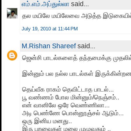
எம்.எம்.அப்துல்லா
said...
தல மயிலே மயிலேவை அடுத்த இடுகையில்
July 19, 2010 at 11:44 PM
M.Rishan Shareef
said...
ஜென்சி பாடல்களைத் தந்தமைக்கு முதலில்
இன்னும் பல நல்ல பாடல்கள் இருக்கின்றன
தெய்வீக ராகம் தெவிட்டாத பாடல்...
பூ வண்ணம் போல மின்னும்/நெஞ்சம்..
என் வானிலே ஒரே வெண்ணிலா...
அடி பெண்ணே பொன்னூஞ்சல் ஆடும்...
ஒரு இனிய மனது..
இரு பறவைகள் மலை முழுவதும் ..