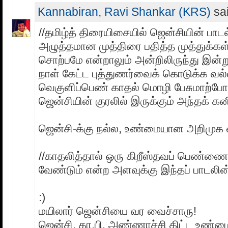
Kannabiran, Ravi Shankar (KRS)
sai
//தமிழ்த் திரையிசையில் ஜென்சியின் பாட
அழுத்தமான முத்திரை பதித்த முத்துக்க
சொற்பமே என்றாலும் அன்றிலிருந்து இன்
நாள் கேட்ட புத்துணர்வைக் கொடுக்க வல
வெகுளிப்பெண் காதல் மொழி பேசுமாற்போல
ஜென்சியின் குரலில் இருக்கும் அந்தக் கனி
ஜென்சி-க்கு நல்ல, உண்மையான அறிமுக 
//காதலித்தால் ஒரு கிறீஸ்தவப் பெண்ணை
வேண்டும் என்ற அளவுக்கு இந்தப் பாடலின் மே
:)
மயிலார் ஜென்சியை வர வைச்சாரு!
ஜென்சி, கா.பி. அண்ணாச்சி கிட்ட உண்