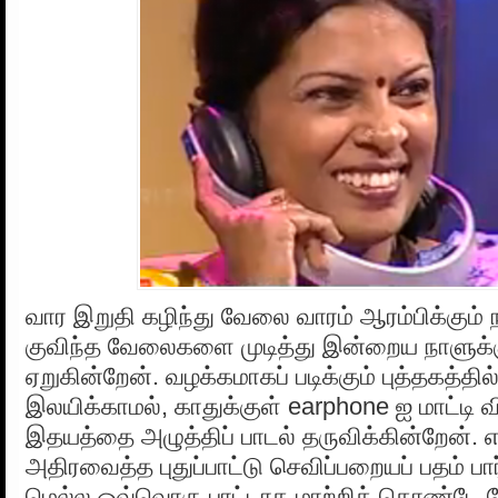
வார இறுதி கழிந்து வேலை வாரம் ஆரம்பிக்கும
குவிந்த வேலைகளை முடித்து இன்றைய நாளுக்கு ம
ஏறுகின்றேன். வழக்கமாகப் படிக்கும் புத்தகத்தில
இலயிக்காமல், காதுக்குள் earphone ஐ மாட்டி வ
இதயத்தை அழுத்திப் பாடல் தருவிக்கின்றேன். எட
அதிரவைத்த புதுப்பாட்டு செவிப்பறையப் பதம் பார்
மெல்ல ஒவ்வொரு பாட்டாக மாற்றிக் கொண்டே 