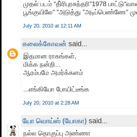
முதல் படம் “தி்ரிபுரசுந்தரி”1978 பாட்டு“வ
பூங்குயிலே” ”அடுத்து ”அடிப்பெண்ணே” முள
July 20, 2010 at 12:11 AM
கலைக்கோவன்
said...
இதமான ராகங்கள்,
மிக்க நன்றி...
ஆரம்பமே அமர்க்களம்
...எங்கியோ போயிட்டீங்க
July 20, 2010 at 2:28 AM
யோ வொய்ஸ் (யோகா)
said...
நல்ல தொகுப்பு அண்ணா