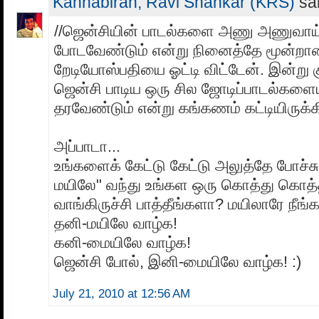
Kannabiran, Ravi Shankar (KRS)
sai
//ஜென்சியின் பாடல்களை அணு அணுவாய் ர
போடவேண்டும் என்று நினைத்தே மூன்றா
றேடியோஸ்பதியை ஓட்டி விட்டேன். இன்று க
ஜென்சி பாடிய ஒரு சில ஜோடிப்பாடல்கள
தரவேண்டும் என்று கங்கணம் கட்டியிருக்க
அப்பாடா...
உங்களைக் கேட்டு கேட்டு அலுத்தே போச்ச
மயிலே" வந்து உங்கள ஒரு கொத்து கொத்த
வாங்கிருச்சி பாத்தீங்களா? மயிலாரே நீங்க
தனி-மயிலே வாழ்க!
கனி-மையிலே வாழ்க!
ஜென்சி போல், இனி-மையிலே வாழ்க! :)
July 21, 2010 at 12:56 AM