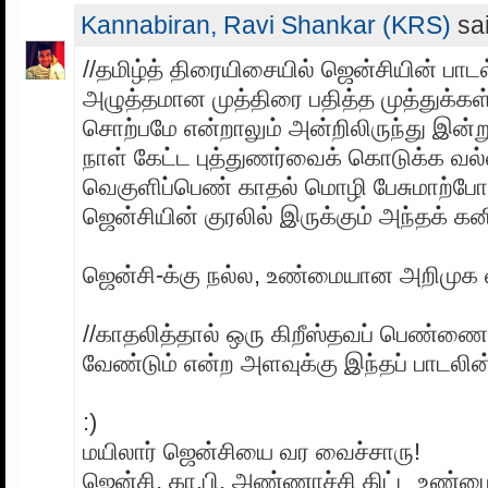
Kannabiran, Ravi Shankar (KRS)
sai
//தமிழ்த் திரையிசையில் ஜென்சியின் பாட
அழுத்தமான முத்திரை பதித்த முத்துக்க
சொற்பமே என்றாலும் அன்றிலிருந்து இன்
நாள் கேட்ட புத்துணர்வைக் கொடுக்க வல
வெகுளிப்பெண் காதல் மொழி பேசுமாற்போல
ஜென்சியின் குரலில் இருக்கும் அந்தக் கனி
ஜென்சி-க்கு நல்ல, உண்மையான அறிமுக 
//காதலித்தால் ஒரு கிறீஸ்தவப் பெண்ணை
வேண்டும் என்ற அளவுக்கு இந்தப் பாடலின் மே
:)
மயிலார் ஜென்சியை வர வைச்சாரு!
ஜென்சி, கா.பி. அண்ணாச்சி கிட்ட உண்