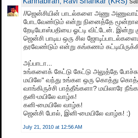
Kannabiran, Ravi Shankar (KRS)
sai
//ஜென்சியின் பாடல்களை அணு அணுவாய் ர
போடவேண்டும் என்று நினைத்தே மூன்றா
றேடியோஸ்பதியை ஓட்டி விட்டேன். இன்று க
ஜென்சி பாடிய ஒரு சில ஜோடிப்பாடல்கள
தரவேண்டும் என்று கங்கணம் கட்டியிருக்க
அப்பாடா...
உங்களைக் கேட்டு கேட்டு அலுத்தே போச்ச
மயிலே" வந்து உங்கள ஒரு கொத்து கொத்த
வாங்கிருச்சி பாத்தீங்களா? மயிலாரே நீங்க
தனி-மயிலே வாழ்க!
கனி-மையிலே வாழ்க!
ஜென்சி போல், இனி-மையிலே வாழ்க! :)
July 21, 2010 at 12:56 AM