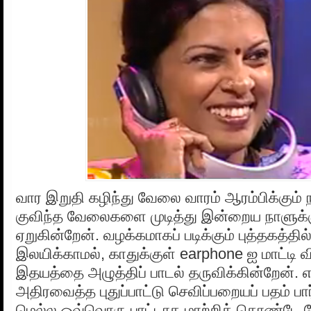
வார இறுதி கழிந்து வேலை வாரம் ஆரம்பிக்கும
குவிந்த வேலைகளை முடித்து இன்றைய நாளுக்கு ம
ஏறுகின்றேன். வழக்கமாகப் படிக்கும் புத்தகத்தில
இலயிக்காமல், காதுக்குள் earphone ஐ மாட்டி வ
இதயத்தை அழுத்திப் பாடல் தருவிக்கின்றேன். எட
அதிரவைத்த புதுப்பாட்டு செவிப்பறையப் பதம் பார்
மெல்ல ஒவ்வொரு பாட்டாக மாற்றிக் கொண்டே 