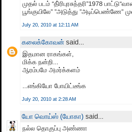
முதல் படம் “தி்ரிபுரசுந்தரி”1978 பாட்டு“வ
பூங்குயிலே” ”அடுத்து ”அடிப்பெண்ணே” முள
July 20, 2010 at 12:11 AM
கலைக்கோவன்
said...
இதமான ராகங்கள்,
மிக்க நன்றி...
ஆரம்பமே அமர்க்களம்
...எங்கியோ போயிட்டீங்க
July 20, 2010 at 2:28 AM
யோ வொய்ஸ் (யோகா)
said...
நல்ல தொகுப்பு அண்ணா