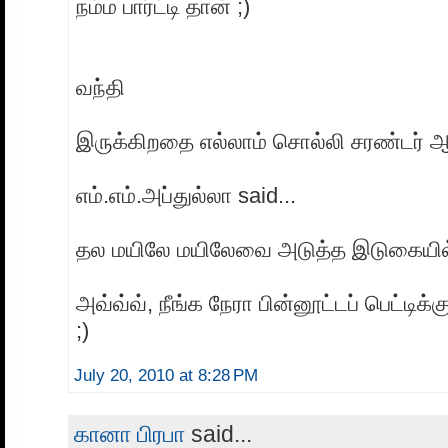
நம்ம பார்ட்டி தான் ;)
வந்தி
இருக்கிறதை எல்லாம் சொல்லி சரண்டர் ஆ
எம்.எம்.அப்துல்லா said...
தல மயிலே மயிலேவை அடுத்த இடுகையில் 
அவ்வ்வ், நீங்க நேரா பின்னூட்டப் பெட்டிக்க
;)
July 20, 2010 at 8:28 PM
கானா பிரபா
said...