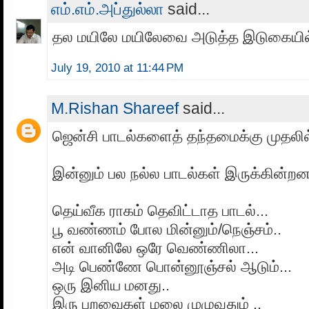
எம்.எம்.அப்துல்லா
said...
தல மயிலே மயிலேவை அடுத்த இடுகையில்
July 19, 2010 at 11:44 PM
M.Rishan Shareef
said...
ஜென்சி பாடல்களைத் தந்தமைக்கு முதலில்
இன்னும் பல நல்ல பாடல்கள் இருக்கின்றன
தெய்வீக ராகம் தெவிட்டாத பாடல்...
பூ வண்ணம் போல மின்னும்/நெஞ்சம்..
என் வானிலே ஒரே வெண்ணிலா...
அடி பெண்ணே பொன்னூஞ்சல் ஆடும்...
ஒரு இனிய மனது..
இரு பறவைகள் மலை முழுவதும் ..