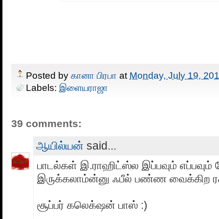
Posted by
கானா பிரபா
at
Monday, July 19, 20
Labels:
இளையராஜா
39 comments:
ஆயில்யன்
said...
பாடல்கள் இ.ராஹிட்ஸ்ல இப்பவும் எப்பவும் க
இருக்கலாம்ன்னு ஃபீல் பண்ண வைக்கிற ர
சூப்பர் கலெக்‌ஷன் பாஸ் :)