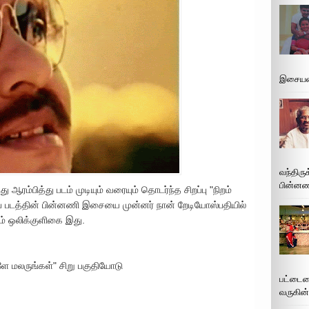
இசையமை
வந்திரு
பின்னணி
ு ஆரம்பித்து படம் முடியும் வரையும் தொடர்ந்த சிறப்பு "நிறம்
்தப் படத்தின் பின்னணி இசையை முன்னர் நான் றேடியோஸ்பதியில்
கும் ஒலிக்குளிகை இது.
ளே மலருங்கள்" சிறு பகுதியோடு
பட்டைய
வருகின்