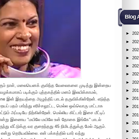
Blog 
►
202
►
202
►
202
►
202
►
202
►
202
►
202
க்கும் நாள், மலையெனக் குவிந்த வேலைகளை முடித்து இன்றைய
►
201
. வழக்கமாகப் படிக்கும் புத்தகத்தில் மனம் இலயிக்காமல்,
►
201
hone இன் இதயத்தை அழுத்திப் பாடல் தருவிக்கின்றேன். எடுத்த
பறையப் பதம் பார்த்து எரிச்சலூட்ட, மெல்ல ஒவ்வொரு பாட்டாக
►
201
ும் அப்படியே நிற்கின்றேன். மெல்லிய கிட்டார் இசை மீட்டிப்
►
201
றேன் என்று இணைய "மயிலே மயிலே உன் தோகை இங்கே" பாடல்
►
201
ந்து வீட்டுக்கு வர குறைந்தது 45 நிமிடத்துக்கு மேல் ஆகும்.
►
201
்று தெரியவில்லை. என் பக்கத்தில் யார் வந்து