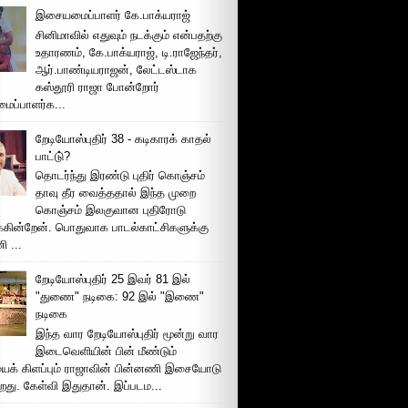
இசையமைப்பாளர் கே.பாக்யராஜ்
சினிமாவில் எதுவும் நடக்கும் என்பதற்கு
உதாரணம், கே.பாக்யராஜ், டி.ராஜேந்தர்,
ஆர்.பாண்டியராஜன், லேட்டஸ்டாக
கஸ்தூரி ராஜா போன்றோர்
ப்பாளர்க...
றேடியோஸ்புதிர் 38 - கடிகாரக் காதல்
பாட்டு்?
தொடர்ந்து இரண்டு புதிர் கொஞ்சம்
தாவு தீர வைத்ததால் இந்த முறை
கொஞ்சம் இலகுவான புதிரோடு
க்கின்றேன். பொதுவாக பாடல்காட்சிகளுக்கு
 ...
றேடியோஸ்புதிர் 25 இவர் 81 இல்
"துணை" நடிகை: 92 இல் "இணை"
நடிகை
இந்த வார றேடியோஸ்புதிர் மூன்று வார
இடைவெளியின் பின் மீண்டும்
ைக் கிளப்பும் ராஜாவின் பின்னணி இசையோடு
றது. கேள்வி இதுதான். இப்படம...