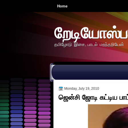
Home
றேடியோஸ்ப
தமிழோடு இசை, பாடல் மறந்தறியேன்
Monday, July 19, 2010
ஜென்சி ஜோடி கட்டிய பாட