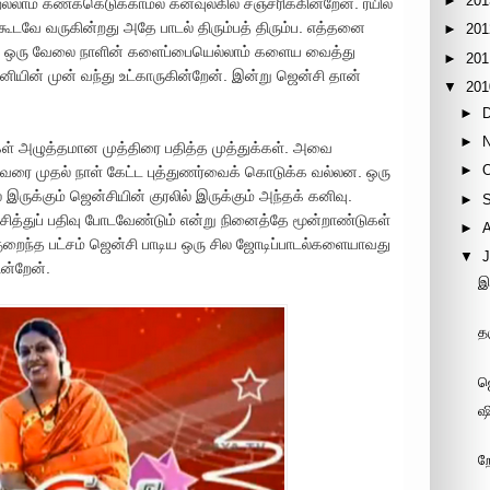
►
201
ெல்லாம் கணக்கெடுக்காமல் கனவுலகில் சஞ்சரிக்கின்றேன். ரயில்
 கூடவே வருகின்றது அதே பாடல் திரும்பத் திரும்ப. எத்தனை
►
201
. ஒரு வேலை நாளின் களைப்பையெல்லாம் களைய வைத்து
►
201
ியின் முன் வந்து உட்காருகின்றேன். இன்று ஜென்சி தான்
▼
201
►
►
்கள் அழுத்தமான முத்திரை பதித்த முத்துக்கள். அவை
►
ு வரை முதல் நாள் கேட்ட புத்துணர்வைக் கொடுக்க வல்லன. ஒரு
ருக்கும் ஜென்சியின் குரலில் இருக்கும் அந்தக் கனிவு.
►
த்துப் பதிவு போடவேண்டும் என்று நினைத்தே மூன்றாண்டுகள்
►
குறைந்த பட்சம் ஜென்சி பாடிய ஒரு சில ஜோடிப்பாடல்களையாவது
▼
J
ின்றேன்.
இ
த
ஜ
ஷ
ற