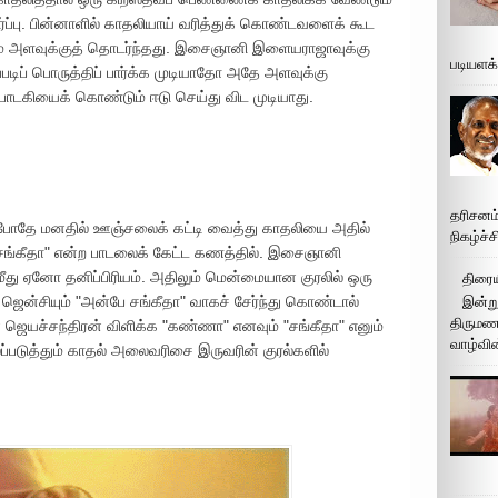
ஈர்ப்பு. பின்னாளில் காதலியாய் வரித்துக் கொண்டவளைக் கூட
ம் அளவுக்குத் தொடர்ந்தது. இசைஞானி இளையராஜாவுக்கு
படியளக
எப்படிப் பொருத்திப் பார்க்க முடியாதோ அதே அளவுக்கு
பாடகியைக் கொண்டும் ஈடு செய்து விட முடியாது.
தரிசனம
ம் போதே மனதில் ஊஞ்சலைக் கட்டி வைத்து காதலியை அதில்
நிகழ்ச்
 சங்கீதா" என்ற பாடலைக் கேட்ட கணத்தில். இசைஞானி
து ஏனோ தனிப்பிரியம். அதிலும் மென்மையான குரலில் ஒரு
திரைய
ஜென்சியும் "அன்பே சங்கீதா" வாகச் சேர்ந்து கொண்டால்
இன்று
திருமண 
 ஜெயச்சந்திரன் விளிக்க "கண்ணா" எனவும் "சங்கீதா" எனும்
வாழ்வின
ுத்தும் காதல் அலைவரிசை இருவரின் குரல்களில்