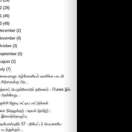
3
(29)
2
(28)
1
(46)
0
(48)
December
(2)
November
(4)
October
(3)
September
(5)
August
(2)
uly
(7)
ளையராஜா ஆர்மோனியம் வாசிக்க பாடகி
சித்ராவுக்கு பிற...
ஞ்சைப் பெருங்கோயில் தரிசனம் - iTunes இல்
அரங்கேறு...
ென்சி ஜோடி கட்டிய பாட்டுக்கள்
ிவா (தெலுங்கு) - உதயம் (தமிழ்) :
இசைத்தொகுப்பு
ேடியோஸ்புதிர் 57 - தியேட்டர் பெயரையே
படத்துக்கும்...