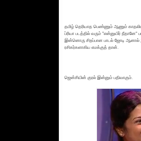
தமிழ் தெரியாத பெண்ணும் ஆணும் காதலிக
ப்ரியா படத்தில் வரும் "என்னுயிர் நீதானே
இன்னொரு சிறப்பான பாடல் ஜோடி ஆனால் இ
ரசிகர்களாகிய எமக்குத் தான்.
ஜென்சியின் குரல் இன்னும் பதிவாகும்.