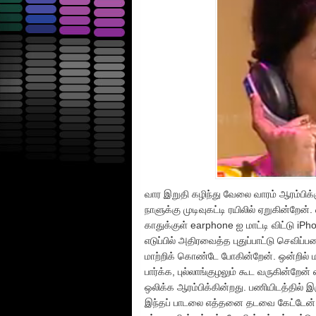
வார இறுதி கழிந்து வேலை வாரம் ஆரம்பி
நாளுக்கு முடிவுகட்டி ரயிலில் ஏறுகின்றேன்
காதுக்குள் earphone ஐ மாட்டி விட்டு iP
எடுப்பில் அதிரவைத்த புதுப்பாட்டு செவிப்
மாற்றிக் கொண்டே போகின்றேன். ஒன்றில் மட்ட
பார்க்க, புல்லாங்குழலும் கூட வருகின்
ஒலிக்க ஆரம்பிக்கின்றது. பணியிடத்தில் இரு
இந்தப் பாடலை எத்தனை தடவை கேட்டேன் என