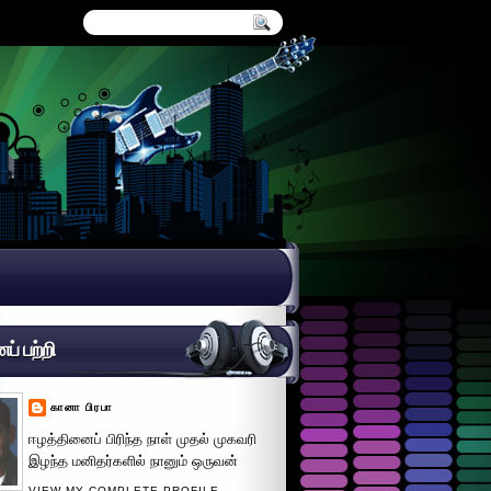
் பற்றி
கானா பிரபா
ஈழத்தினைப் பிரிந்த நாள் முதல் முகவரி
இழந்த மனிதர்களில் நானும் ஒருவன்
VIEW MY COMPLETE PROFILE