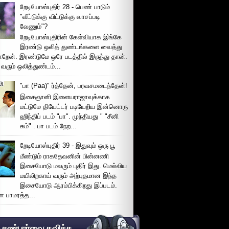
றேடியோஸ்புதிர் 28 - பெண் பாடும்
"வீட்டுக்கு விட்டுக்கு வாசப்படி
வேணும்"?
றேடியோஸ்புதிரின் கேள்வியாக இங்கே
இரண்டு ஒலித் துண்டங்களை வைத்து
்றேன். இரண்டுமே ஒரே படத்தில் இருந்து தான்.
 வரும் ஒலித்துண்டம்...
"பா (Paa)" ர்த்தேன், பரவசமடைந்தேன்!
இசைஞானி இளையராஜாவுக்காக
மட்டுமே தியேட்டர் படியேறிய இன்னொரு
ஹிந்திப் படம் "பா". முந்தியது " "சீனி
கம்" . பா படம் நேற...
றேடியோஸ்புதிர் 39 - இதுவும் ஒரு பூ
மீண்டும் ராகதேவனின் பின்னணி
இசையோடு மலரும் புதிர் இது. மெல்லிய
மயிலிறகாய் வரும் அற்புதமான இந்த
இசையோடு ஆரம்பிக்கிறது இப்படம்.
 பாமரத்த...
் கண்பார்வை தவிக்க