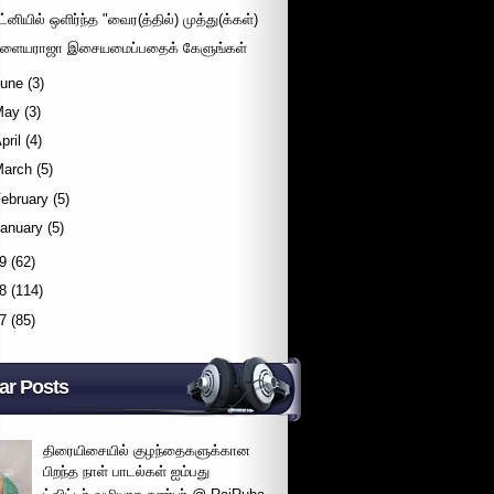
ட்னியில் ஒளிர்ந்த "வைர(த்தில்) முத்து(க்கள்)
ளையராஜா இசையமைப்பதைக் கேளுங்கள்
June
(3)
May
(3)
pril
(4)
March
(5)
ebruary
(5)
January
(5)
9
(62)
8
(114)
7
(85)
ar Posts
திரையிசையில் குழந்தைகளுக்கான
பிறந்த நாள் பாடல்கள் ஐம்பது