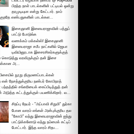
ட்விட்டர் வழியாக நண்பர் @ RajRuba
பிறந்த நாள் பாடல்களின் பட்டியல் ஒன்று
தரமுடியுமா என்று கேட்டார். நாம்
்குறதே எண்பதுகளின் பாடல்கள...
இசைஞானி இளையராஜாவின் பத்துப்
பாட்டு போடுங்க
வணக்கம் மக்கள்ஸ்! இசைஞானி
இளையராஜா சமீப நாட்களில் ஜெயா
டிவியினூடாக இசைரசிகர்களுக்குத்
் கொடுத்து வரவிருக்கும் தன் இசை
சிக்கான அ...
ிசையில் நூறு திருமணப்பாடல்கள்
 என் நேசத்துக்குரிய நண்பர் கோபிநாத்
பந்தத்தில் சங்கரியைக் கைப்பிடித்துத் தன்
் அடுத்த கட்டத்துக்குள் பயணிக்கிறார். வ...
சிறப்பு நேயர் - "அப்பாவி சிறுமி" துர்கா
போன வாரம் எங்கள் அன்புக்குரிய தல
"கோபி" வந்து இளையராஜாவின் ஐந்து
பாட்டுக்களோடு வந்து நம்மைக் கட்டிப்
போட்டார். இந்த வாரம் சிறப...