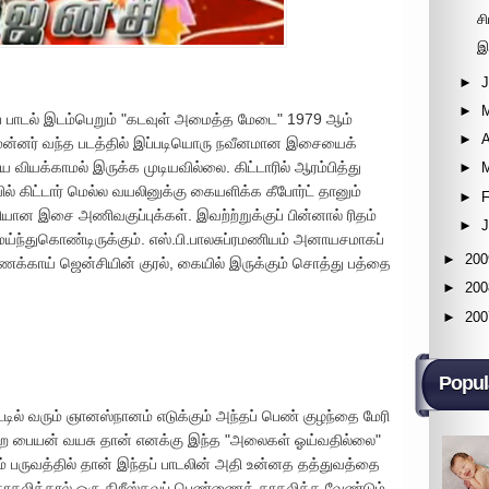
சி
இ
►
►
 பாடல் இடம்பெறும் "கடவுள் அமைத்த மேடை" 1979 ஆம்
►
A
முன்னர் வந்த படத்தில் இப்படியொரு நவீனமான இசையைக்
ியக்காமல் இருக்க முடியவில்லை. கிட்டாரில் ஆரம்பித்து
►
ில் கிட்டார் மெல்ல வயலினுக்கு கையளிக்க கீபோர்ட் தானும்
►
F
தியான இசை அணிவகுப்புக்கள். இவற்ற்றுக்குப் பின்னால் ரிதம்
►
ய்ந்துகொண்டிருக்கும். எஸ்.பி.பாலசுப்ரமணியம் அனாயசமாகப்
►
200
ணக்காய் ஜென்சியின் குரல், கையில் இருக்கும் சொத்து பத்தை
►
200
►
200
Popul
ட்டில் வரும் ஞானஸ்நானம் எடுக்கும் அந்தப் பெண் குழந்தை மேரி
ு என்ற பையன் வயசு தான் எனக்கு இந்த "அலைகள் ஓய்வதில்லை"
ும் பருவத்தில் தான் இந்தப் பாடலின் அதி உன்னத தத்துவத்தை
 காதலித்தால் ஒரு கிறீஸ்தவப் பெண்ணைக் காதலிக்க வேண்டும்