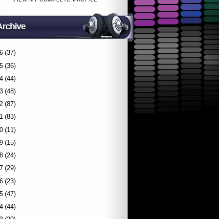
Archive
6
(37)
5
(36)
4
(44)
3
(48)
2
(87)
1
(83)
0
(11)
9
(15)
8
(24)
7
(29)
6
(23)
5
(47)
4
(44)