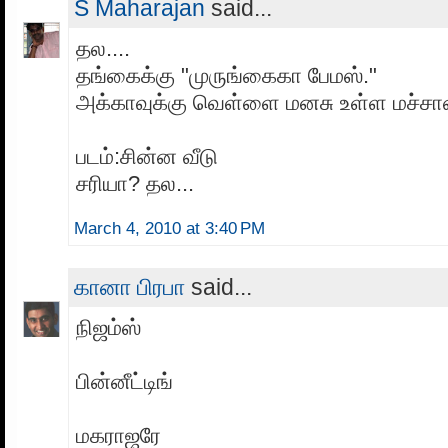
S Maharajan
said...
தல....
தங்கைக்கு "முருங்கைகா பேமஸ்."
அக்காவுக்கு வெள்ளை மனசு உள்ள மச்சான
படம்:சின்ன வீடு
சரியா? தல...
March 4, 2010 at 3:40 PM
கானா பிரபா
said...
நிஜம்ஸ்
பின்னீட்டிங்
மகராஜரே