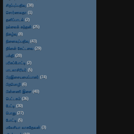
சிறப்புப்பதிவு
(38)
சொர்ணலதா
(1)
தனிப்பாடல்
(2)
நல்லைக் கந்தன்
(25)
நிகழ்வு
(8)
நினைவுப்பதிவு
(43)
நீங்கள் கேட்டவை
(29)
பக்தி
(28)
பரிசுப்போட்டி
(2)
பாடலாசிரியர்
(5)
பிறஇசையமைப்பாளர்
(74)
பிறமொழி
(6)
பின்னணி இசை
(40)
பெட்டகம்
(36)
பேட்டி
(30)
பொது
(27)
போட்டி
(5)
மலேசியா வாசுதேவன்
(3)