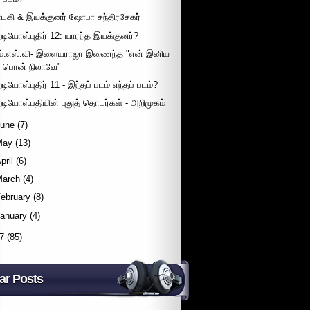
ாடகி & இயக்குனர் ஷோபா சந்திரசேகர்
ேடியோஸ்புதிர் 12: யாரந்த இயக்குனர்?
ம்.எஸ்.வி- இளையராஜா இணைந்த "என் இனிய
பொன் நிலாவே"
ேடியோஸ்புதிர் 11 - இந்தப் படம் எந்தப் படம்?
ேடியோஸ்பதியின் புதுத் தொடர்கள் - அறிமுகம்
June
(7)
May
(13)
pril
(6)
March
(4)
ebruary
(8)
January
(4)
7
(85)
ar Posts