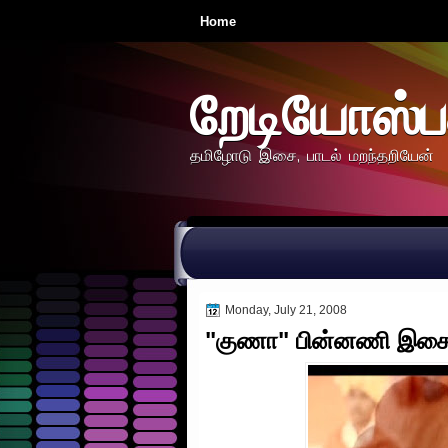
Home
றேடியோஸ்ப
தமிழோடு இசை, பாடல் மறந்தறியேன்
Monday, July 21, 2008
"குணா" பின்னணி இசைத