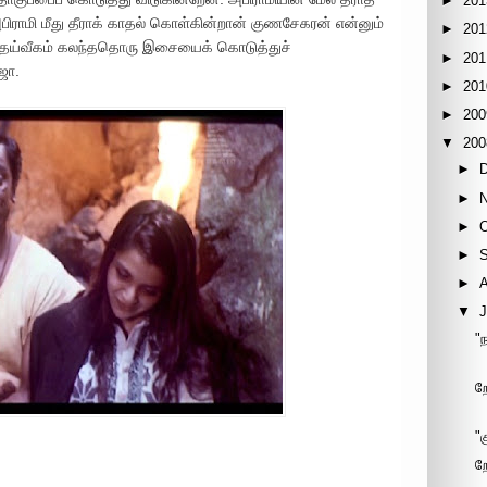
►
201
அபிராமி மீது தீராக் காதல் கொள்கின்றான் குணசேகரன் என்னும்
►
201
தெய்வீகம் கலந்ததொரு இசையைக் கொடுத்துச்
►
201
ஜா.
►
201
►
200
▼
200
►
►
►
►
►
▼
J
"
ற
"
ற