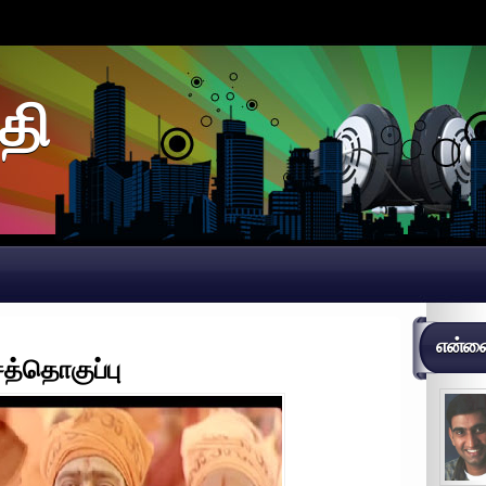
தி
என்னைப
்தொகுப்பு