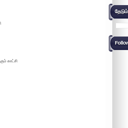
தேடும
ி
Follo
ம் காட்சி