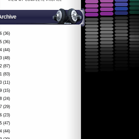
Archive
6
(36)
5
(36)
4
(44)
3
(48)
2
(87)
1
(83)
0
(11)
9
(15)
8
(24)
7
(29)
6
(23)
5
(47)
4
(44)