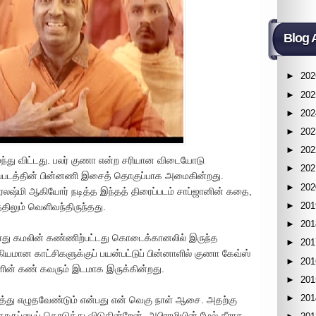
Blog 
►
202
►
202
►
202
►
202
►
202
ைந்து விட்டது. பலர் குணா என்ற சரியான விடையோடு
►
202
ிரைப்படத்தின் பின்னணி இசைத் தொகுப்பாக அமைகின்றது.
►
202
ரலஷ்மி ஆகியோர் நடித்த இந்தத் திரைப்படம் சாப்ஜானின் கதை,
►
201
ிலும் வெளிவந்திருந்தது.
►
201
ு கமலின் கண்ணிற்பட்டது கொடைக்கானலில் இருந்த
►
201
ியமான காட்சிகளுக்குப் பயன்பட்டுப் பின்னாளில் குணா கேவ்ஸ்
►
201
ளின் கண் கவரும் இடமாக இருக்கின்றது.
►
201
►
201
த்து எழுதவேண்டும் என்பது என் வெகு நாள் ஆசை. அதற்கு
குப்பைப் கொடுத்து விடுகின்றேன். அபிராமியின் மேல் தீராத