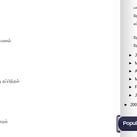
ப
ற
எ
ற
 காணல்
ற
►
►
►
A
►
 தப்பித்தல்
►
F
►
►
200
போதல்
Popul