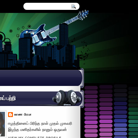
் பற்றி
கானா பிரபா
ஈழத்தினைப் பிரிந்த நாள் முதல் முகவரி
இழந்த மனிதர்களில் நானும் ஒருவன்
VIEW MY COMPLETE PROFILE