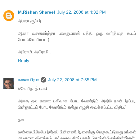
M.Rishan Shareef
July 22, 2008 at 4:32 PM
ஆஹா சூப்பர்..
ஆனா வசனகர்த்தா பாலகுமாரன் பத்தி ஒரு வார்த்தை கூடப்
போடலியே பிரபா :(
அபிராமி..அபிராமி..
Reply
கானா பிரபா
July 22, 2008 at 7:55 PM
//கோபிநாத் said...
அதை தல கானா பதிவாக போட வேண்டும் அதில் நான் இப்படி
பின்னூட்டம் போட வேண்டும் என்று எழுதி வைக்கப்பட்ட விதி.//
தல
உண்மையிலேயே இந்தப் பின்னணி இசைக்கு மெருகூட்டுவது உங்கள்
அழகான விளக்கம், எவ்வளவு சிறப்பாகச் சொல்லியிருக்கின்றீர்கள்.