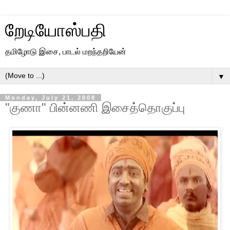
றேடியோஸ்பதி
தமிழோடு இசை, பாடல் மறந்தறியேன்
▼
Monday, July 21, 2008
"குணா" பின்னணி இசைத்தொகுப்பு