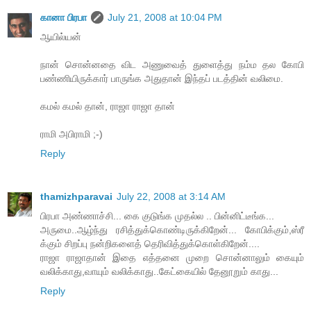
கானா பிரபா
July 21, 2008 at 10:04 PM
ஆயில்யன்
நான் சொன்னதை விட அணுவைத் துளைத்து நம்ம தல கோபி
பண்ணியிருக்கார் பாருங்க அதுதான் இந்தப் படத்தின் வலிமை.
கமல் கமல் தான், ராஜா ராஜா தான்
ராமி அபிராமி ;-)
Reply
thamizhparavai
July 22, 2008 at 3:14 AM
பிரபா அண்ணாச்சி... கை குடுங்க முதல்ல .. பின்னிட்டீங்க...
அருமை..ஆழ்ந்து ரசித்துக்கொண்டிருக்கிறேன்... கோபிக்கும்,ஸ்ரீ
க்கும் சிறப்பு நன்றிகளைத் தெரிவித்துக்கொள்கிறேன்....
ராஜா ராஜாதான் இதை எத்தனை முறை சொன்னாலும் கையும்
வலிக்காது,வாயும் வலிக்காது..கேட்கையில் தேனூறும் காது...
Reply