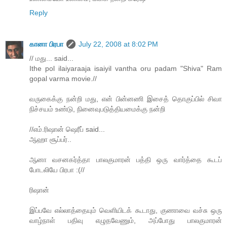
Reply
கானா பிரபா
July 22, 2008 at 8:02 PM
// மது... said...
Ithe pol ilaiyaraaja isaiyil vantha oru padam "Shiva" Ram
gopal varma movie.//
வருகைக்கு நன்றி மது, என் பின்னணி இசைத் தொகுப்பில் சிவா
நிச்சயம் உண்டு, நினைவுபடுத்தியமைக்கு நன்றி
//எம்.ரிஷான் ஷெரீப் said...
ஆஹா சூப்பர்..
ஆனா வசனகர்த்தா பாலகுமாரன் பத்தி ஒரு வார்த்தை கூடப்
போடலியே பிரபா :(//
ரிஷான்
இப்பவே எல்லாத்தையும் வெளியிடக் கூடாது, குணாவை வச்சு ஒரு
வாழ்நாள் பதிவு எழுதவேணும், அப்போது பாலகுமாரன்