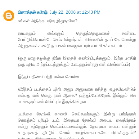
பினாத்தல் சுரேஷ்
July 22, 2008 at 12:43 PM
உங்கள் அடுத்த பதிவு இதுதானே?
நாயகனும் வில்லனும் தெருத்தெருவாகச் சண்டை
போட்டுக்கொண்டே செல்கின்றார்கள். வில்லனின் தாய் கோவென்று
அழுதலைக்கண்டு நாயகன் மனமுடையும் காட்சி உச்சகட்டம்.
(ஒரு மாறுதலுக்கு நீங்க இதைக் கண்டுபிடிக்கணும், இந்த மாதிரி
ஒரு பதிவு அந்தப்படத்துக்கும் போடணும்ன்றது என் விண்ணப்பம்)
இந்தப்பதிவைப்பற்றி என்ன சொல்ல..
//இந்தப் படத்தைப் பற்றி அணு அணுவாக ரசித்து எழுதவேண்டும்
என்பது என் வெகு நாள் ஆசை// ஒத்துப்போகிறேன்..இன்னும் சில
படங்களும் என் லிஸ்ட்டில் இருக்கின்றன.
படத்தை தோல்வி காணச் செய்தவர்களும் இன்று பார்த்தால்
கொஞ்சம் புரியும் படம். இதையா தோல்வி அடைய வைத்தோம்
என்று சற்றேனும் வெட்கப்படவைக்கும். தேவடியா பையா என்னும்
சாதாரணத் திட்டுச் சொல் வாழ்க்கையாகவே பரிமளித்தால்?
என்பதை விஸ்தாரமாக ஆராய்ந்த படம்..