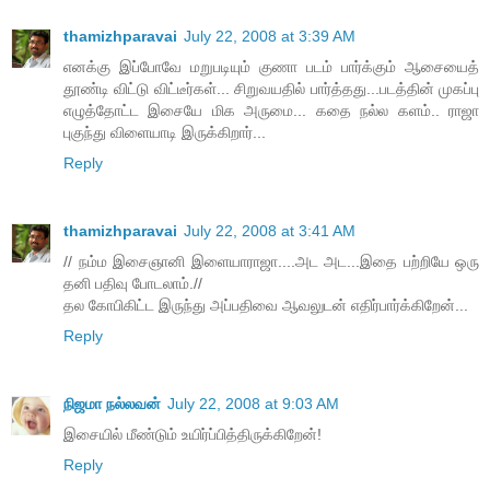
thamizhparavai
July 22, 2008 at 3:39 AM
எனக்கு இப்போவே மறுபடியும் குணா படம் பார்க்கும் ஆசையைத்
தூண்டி விட்டு விட்டீர்கள்... சிறுவயதில் பார்த்தது...படத்தின் முகப்பு
எழுத்தோட்ட இசையே மிக‌ அருமை... க‌தை ந‌ல்ல‌ க‌ளம்.. ராஜா
புகுந்து விளையாடி இருக்கிறார்...
Reply
thamizhparavai
July 22, 2008 at 3:41 AM
// நம்ம இசைஞானி இளையாராஜா....அட அட...இதை பற்றியே ஒரு
தனி பதிவு போடலாம்.//
தல கோபிகிட்ட இருந்து அப்பதிவை ஆவலுடன் எதிர்பார்க்கிறேன்...
Reply
நிஜமா நல்லவன்
July 22, 2008 at 9:03 AM
இசையில் மீண்டும் உயிர்ப்பித்திருக்கிறேன்!
Reply