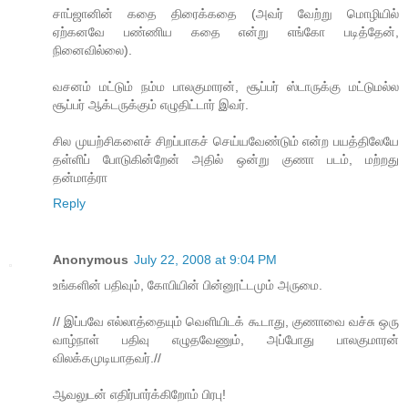
சாப்ஜானின் கதை திரைக்கதை (அவர் வேற்று மொழியில்
ஏற்கனவே பண்ணிய கதை என்று எங்கோ படித்தேன்,
நினைவில்லை).
வசனம் மட்டும் நம்ம பாலகுமாரன், சூப்பர் ஸ்டாருக்கு மட்டுமல்ல
சூப்பர் ஆக்டருக்கும் எழுதிட்டார் இவர்.
சில முயற்சிகளைச் சிறப்பாகச் செய்யவேண்டும் என்ற பயத்திலேயே
தள்ளிப் போடுகின்றேன் அதில் ஒன்று குணா படம், மற்றது
தன்மாத்ரா
Reply
Anonymous
July 22, 2008 at 9:04 PM
உங்களின் பதிவும், கோபியின் பின்னூட்டமும் அருமை.
// இப்பவே எல்லாத்தையும் வெளியிடக் கூடாது, குணாவை வச்சு ஒரு
வாழ்நாள் பதிவு எழுதவேணும், அப்போது பாலகுமாரன்
விலக்கமுடியாதவர்.//
ஆவலுடன் எதிர்பார்க்கிறோம் பிரபு!