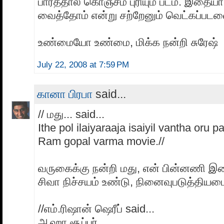
பார்த்தால் கொஞ்சம் புரியும் படம். இத
வைத்தோம் என்று சற்றேனும் வெட்கப்படவைக
உண்மையோ உண்மை, மிக்க நன்றி சுரேஷ்
July 22, 2008 at 7:59 PM
கானா பிரபா
said...
// மது... said...
Ithe pol ilaiyaraaja isaiyil vantha oru 
Ram gopal varma movie.//
வருகைக்கு நன்றி மது, என் பின்னணி இச
சிவா நிச்சயம் உண்டு, நினைவுபடுத்தியமை
//எம்.ரிஷான் ஷெரீப் said...
ஆஹா சூப்பர்..