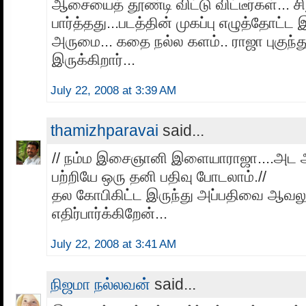
ஆசையைத் தூண்டி விட்டு விட்டீர்கள்... ச
பார்த்தது...படத்தின் முகப்பு எழுத்தோட்ட
அருமை... க‌தை ந‌ல்ல‌ க‌ளம்.. ராஜா புகுந
இருக்கிறார்...
July 22, 2008 at 3:39 AM
thamizhparavai
said...
// நம்ம இசைஞானி இளையாராஜா....அட
பற்றியே ஒரு தனி பதிவு போடலாம்.//
தல கோபிகிட்ட இருந்து அப்பதிவை ஆவல
எதிர்பார்க்கிறேன்...
July 22, 2008 at 3:41 AM
நிஜமா நல்லவன்
said...