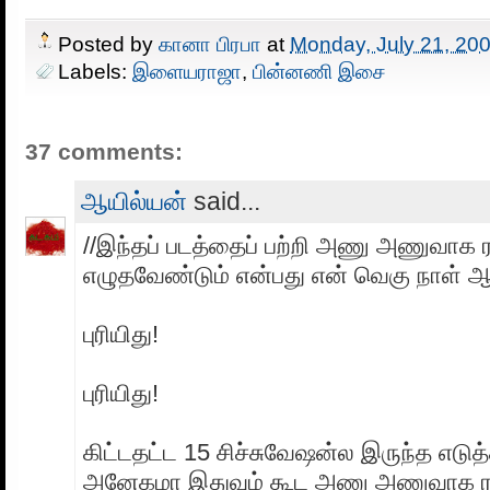
Posted by
கானா பிரபா
at
Monday, July 21, 20
Labels:
இளையராஜா
,
பின்னணி இசை
37 comments:
ஆயில்யன்
said...
//இந்தப் படத்தைப் பற்றி அணு அணுவாக ர
எழுதவேண்டும் என்பது என் வெகு நாள் ஆ
புரியிது!
புரியிது!
கிட்டதட்ட 15 சிச்சுவேஷன்ல இருந்த எடுத்
அனேகமா இதுவும் கூட அணு அணுவாக ரச