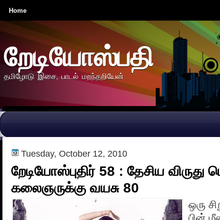
Home
றேடியோஸ்பதி
தமிழோடு இசை, பாடல் மறந்தறியேன்
Tuesday, October 12, 2010
றேடியோஸ்புதிர் 58 : தேசிய விருது ப
கலைஞருக்கு வயசு 80
ஒரு ச
பின் மீ