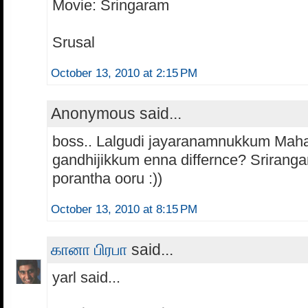
Movie: Sringaram
Srusal
October 13, 2010 at 2:15 PM
Anonymous said...
boss.. Lalgudi jayaranamnukkum Mah
gandhijikkum enna differnce? Srirang
porantha ooru :))
October 13, 2010 at 8:15 PM
கானா பிரபா
said...
yarl said...