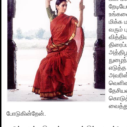
றேடியோ
உங்களை
மிக்க 
வரும் ப
வித்த
திரைப்
அத்திப
நுழைந
எடுத்த
அவரின
வெளிவந
தேசியவ
கொடுத
வைத்துப
போடுகின்றேன்.