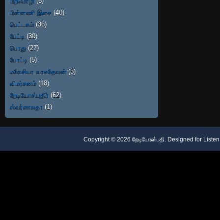
பிறமொழி
(6)
பின்னணி இசை
(40)
பெட்டகம்
(36)
பேட்டி
(30)
பொது
(27)
போட்டி
(5)
மலேசியா வாசுதேவன்
(3)
விமர்சனம்
(18)
றேடியோஸ்புதிர்
(62)
ஸ்வர்ணலதா
(1)
Copyright ©
2026
றேடியோஸ்பதி
. Designed for
Listen