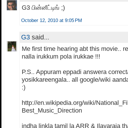
G3 பின்னீட்டிங் ;)
October 12, 2010 at 9:05 PM
G3
said...
Me first time hearing abt this movie.. 
nalla irukkum pola irukkae !!!
P.S.. Appuram eppadi answera correct
yosikkareengala.. all google/wiki aand
:)
http://en.wikipedia.org/wiki/National_
Best_Music_Direction
indha linkla tamil la ARR & Ilayaraja th