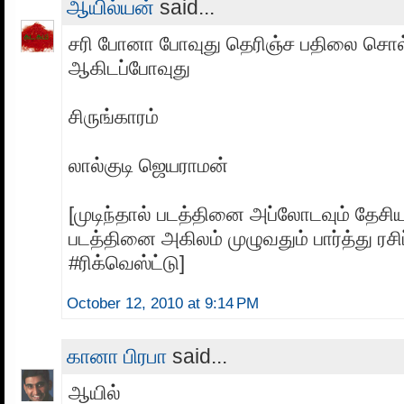
ஆயில்யன்
said...
சரி போனா போவுது தெரிஞ்ச பதிலை சொல
ஆகிடப்போவுது
சிருங்காரம்
லால்குடி ஜெயராமன்
[முடிந்தால் படத்தினை அப்லோடவும் தேசிய
படத்தினை அகிலம் முழுவதும் பார்த்து ரசி
#ரிக்வெஸ்ட்டு]
October 12, 2010 at 9:14 PM
கானா பிரபா
said...
ஆயில்