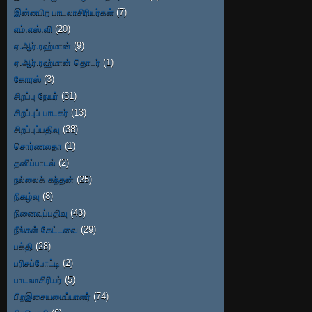
இன்னபிற பாடலாசிரியர்கள்
(7)
எம்.எஸ்.வி
(20)
ஏ.ஆர்.ரஹ்மான்
(9)
ஏ.ஆர்.ரஹ்மான் தொடர்
(1)
கோரஸ்
(3)
சிறப்பு நேயர்
(31)
சிறப்புப் பாடகர்
(13)
சிறப்புப்பதிவு
(38)
சொர்ணலதா
(1)
தனிப்பாடல்
(2)
நல்லைக் கந்தன்
(25)
நிகழ்வு
(8)
நினைவுப்பதிவு
(43)
நீங்கள் கேட்டவை
(29)
பக்தி
(28)
பரிசுப்போட்டி
(2)
பாடலாசிரியர்
(5)
பிறஇசையமைப்பாளர்
(74)