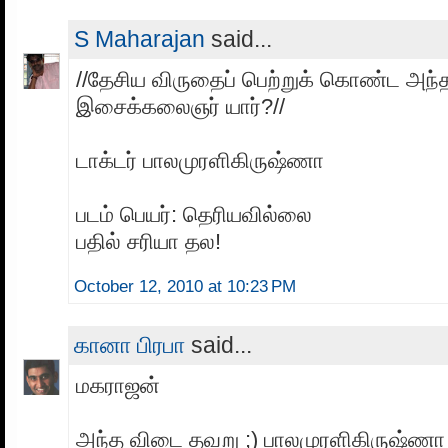
S Maharajan
said...
//தேசிய விருதைப் பெற்றுக் கொண்ட அந்
இசைக்கலைஞர் யார்?//
டாக்டர் பாலமுரளிகிருஷ்ணா
படம் பெயர்: தெரியவில்லை
பதில் சரியா தல!
October 12, 2010 at 10:23 PM
கானா பிரபா
said...
மகராஜன்
அந்த விடை தவறு ;) பாலமுரளிகிருஷ்ணா