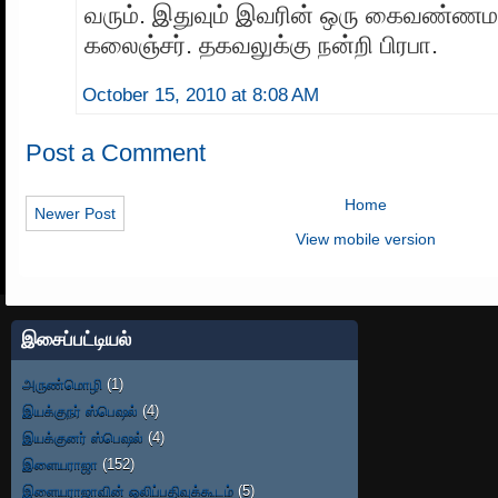
வரும். இதுவும் இவரின் ஒரு கைவண்ண
கலைஞ்சர். தகவலுக்கு நன்றி பிரபா.
October 15, 2010 at 8:08 AM
Post a Comment
Home
Newer Post
View mobile version
இசைப்பட்டியல்
அருண்மொழி
(1)
இயக்குநர் ஸ்பெஷல்
(4)
இயக்குனர் ஸ்பெஷல்
(4)
இளையராஜா
(152)
இளையராஜாவின் ஒலிப்பதிவுக்கூடம்
(5)