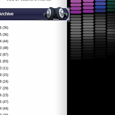
Archive
6
(36)
5
(36)
4
(44)
3
(48)
2
(87)
1
(83)
0
(11)
9
(15)
8
(24)
7
(29)
6
(23)
5
(47)
4
(44)