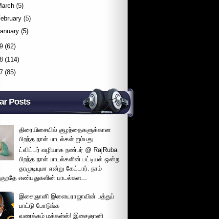
March
(5)
ebruary
(5)
January
(5)
9
(62)
8
(114)
7
(85)
ar Posts
திரையிசையில் குழந்தைகளுக்கான
பிறந்த நாள் பாடல்கள் ஐம்பது
ட்விட்டர் வழியாக நண்பர் @ RajRuba
பிறந்த நாள் பாடல்களின் பட்டியல் ஒன்று
தரமுடியுமா என்று கேட்டார். நாம்
்குறதே எண்பதுகளின் பாடல்கள...
இசைஞானி இளையராஜாவின் பத்துப்
பாட்டு போடுங்க
வணக்கம் மக்கள்ஸ்! இசைஞானி