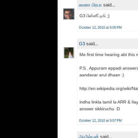
கானா பிரபா
said...
G3 பின்னீட்டிங் ;)
October 12, 2010 at 9:05 PM
G3
said...
Me first time hearing abt this
P.S.. Appuram eppadi answera 
aandavar arul dhaan :)
http://en.wikipedia.org/wiki/
indha linkla tamil la ARR & Il
answer sikkiruchu :D
October 12, 2010 at 9:07 PM
ஆயில்யன்
said...