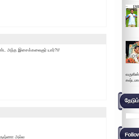
ொண்ட அந்த இசைக்கலைஞர் யார்?//
வருகின
கஷ்டமா
தேடும
Follo
ிருஷ்ணா அல்ல