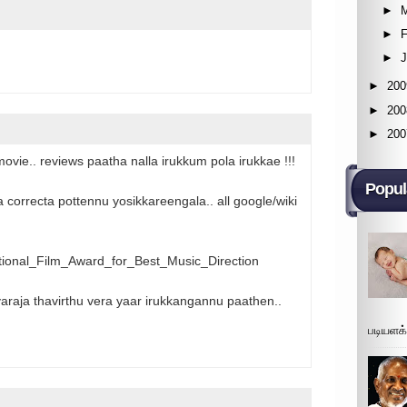
►
►
F
►
►
200
►
200
►
200
 movie.. reviews paatha nalla irukkum pola irukkae !!!
Popul
correcta pottennu yosikkareengala.. all google/wiki
National_Film_Award_for_Best_Music_Direction
ayaraja thavirthu vera yaar irukkangannu paathen..
படியளக