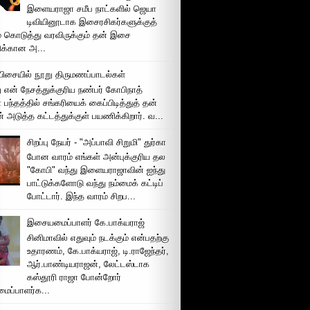
இளையராஜா சமீப நாட்களில் ஜெயா
டிவியினூடாக இசைரசிகர்களுக்குத்
் கொடுத்து வரவிருக்கும் தன் இசை
சிக்கான அ...
ிசையில் நூறு திருமணப்பாடல்கள்
 என் நேசத்துக்குரிய நண்பர் கோபிநாத்
பந்தத்தில் சங்கரியைக் கைப்பிடித்துத் தன்
் அடுத்த கட்டத்துக்குள் பயணிக்கிறார். வ...
சிறப்பு நேயர் - "அப்பாவி சிறுமி" துர்கா
போன வாரம் எங்கள் அன்புக்குரிய தல
"கோபி" வந்து இளையராஜாவின் ஐந்து
பாட்டுக்களோடு வந்து நம்மைக் கட்டிப்
போட்டார். இந்த வாரம் சிறப...
இசையமைப்பாளர் கே.பாக்யராஜ்
சினிமாவில் எதுவும் நடக்கும் என்பதற்கு
உதாரணம், கே.பாக்யராஜ், டி.ராஜேந்தர்,
ஆர்.பாண்டியராஜன், லேட்டஸ்டாக
கஸ்தூரி ராஜா போன்றோர்
ப்பாளர்க...