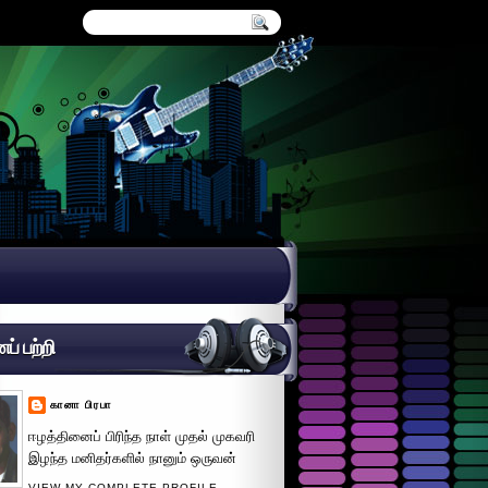
் பற்றி
கானா பிரபா
ஈழத்தினைப் பிரிந்த நாள் முதல் முகவரி
இழந்த மனிதர்களில் நானும் ஒருவன்
VIEW MY COMPLETE PROFILE