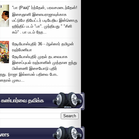
"பா (Paa)" ர்த்தேன், பரவசமடைந்தேன்!
இசைஞானி இளையராஜாவுக்காக
மட்டுமே தியேட்டர் படியேறிய இன்னொரு
ஹிந்திப் படம் "பா". முந்தியது " "சீனி
கம்" . பா படம் நேற...
றேடியோஸ்புதிர் 36 - ஆஸ்கார் தமிழன்
ரஹ்மேனியா
றேடியோஸ்புதிர் முதல் தடவையாக
இசைப்புயல் ரஹ்மானின் முத்தான ஐந்து
பின்னணி இசையோடு புதிர்
்றது. (ராஜா இல்லாமல் பதிவை போட
னதால் முகப...
் கண்பார்வை தவிக்க
wers