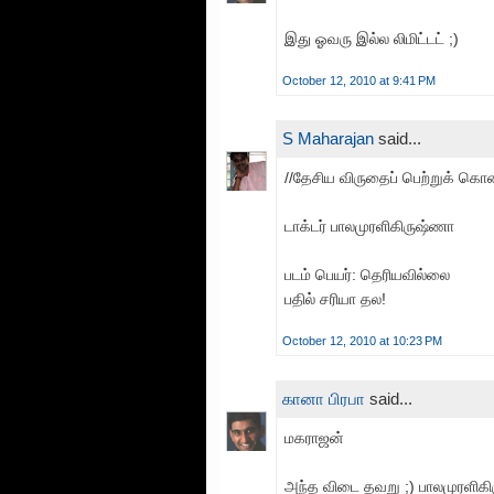
இது ஓவரு இல்ல லிமிட்டட் ;)
October 12, 2010 at 9:41 PM
S Maharajan
said...
//தேசிய விருதைப் பெற்றுக் க
டாக்டர் பாலமுரளிகிருஷ்ணா
படம் பெயர்: தெரியவில்லை
பதில் சரியா தல!
October 12, 2010 at 10:23 PM
கானா பிரபா
said...
மகராஜன்
அந்த விடை தவறு ;) பாலமுரளிக