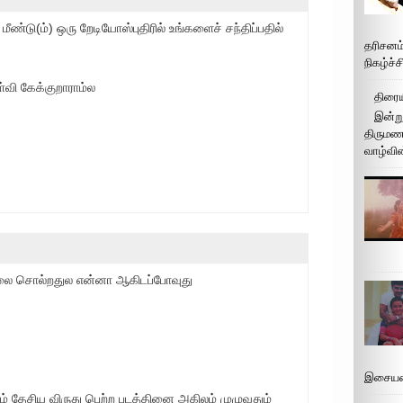
ீண்டு(ம்) ஒரு றேடியோஸ்புதிரில் உங்களைச் சந்திப்பதில்
தரிசனம
நிகழ்ச்
்வி கேக்குறாராம்ல
திரைய
இன்று
திருமண 
வாழ்வின
ிலை சொல்றதுல என்னா ஆகிடப்போவுது
இசையமை
ம் தேசிய விருது பெற்ற படத்தினை அகிலம் முழுவதும்