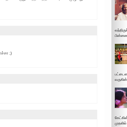
வந்திரு
பின்னணி
ாச்சா ;)
பட்டைய
வருகின்
கேட்கின
முதலில்