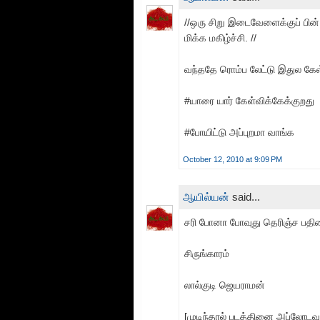
//ஒரு சிறு இடைவேளைக்குப் பின் ம
மிக்க மகிழ்ச்சி. //
வந்ததே ரொம்ப லேட்டு இதுல கேள
#யாரை யார் கேள்விக்கேக்குறது
#போயிட்டு அப்புறமா வாங்க
October 12, 2010 at 9:09 PM
ஆயில்யன்
said...
சரி போனா போவுது தெரிஞ்ச பத
சிருங்காரம்
லால்குடி ஜெயராமன்
[முடிந்தால் படத்தினை அப்லோடவு