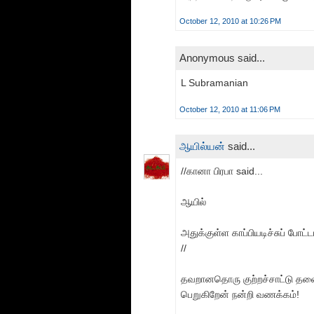
October 12, 2010 at 10:26 PM
Anonymous said...
L Subramanian
October 12, 2010 at 11:06 PM
ஆயில்யன்
said...
//கானா பிரபா said...
ஆயில்
அதுக்குள்ள காப்பியடிச்சுப் போட்ட
//
தவறானதொரு குற்றச்சாட்டு தலை
பெறுகிறேன் நன்றி வணக்கம்!