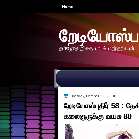
Home
றேடியோஸ்ப
தமிழோடு இசை, பாடல் மறந்தறியேன்
Tuesday, October 12, 2010
றேடியோஸ்புதிர் 58 : தேச
கலைஞருக்கு வயசு 80