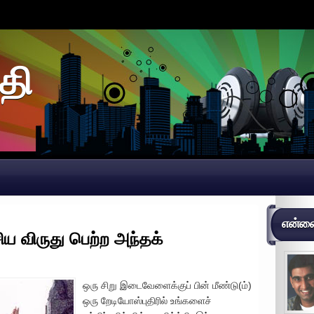
தி
என்னைப
ிய விருது பெற்ற அந்தக்
ஒரு சிறு இடைவேளைக்குப் பின் மீண்டு(ம்)
ஒரு றேடியோஸ்புதிரில் உங்களைச்