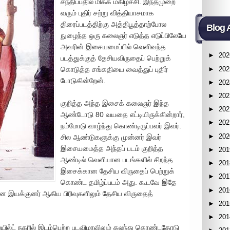
சந்திப்பதில் மிக்க மகிழ்ச்சி. இந்தமுறை
வரும் புதிர் சற்று வித்தியாசமாக
திரைப்படத்திற்கு அத்திபூத்தாற்போல
Blog 
நுழைந்த ஒரு கலைஞர் எடுத்த எடுப்பிலேயே
அவரின் இசையமைப்பில் வெளிவந்த
►
202
படத்துக்குத் தேசியவிருதைப் பெற்றுக்
►
202
கொடுத்த சங்கதியை வைத்துப் புதிர்
போடுகின்றேன்.
►
202
►
202
குறித்த அந்த இசைக் கலைஞர் இந்த
►
202
ஆண்டோடு 80 வயதை எட்டியிருக்கின்றார்,
►
202
நம்மோடு வாழ்ந்து கொண்டிருப்பவர் இவர்.
►
202
சில ஆண்டுகளுக்கு முன்னர் இவர்
இசையமைத்த அந்தப் படம் குறித்த
►
201
ஆண்டில் வெளியான படங்களில் சிறந்த
►
201
இசைக்கான தேசிய விருதைப் பெற்றுக்
►
201
கொண்ட தமிழ்ப்படம் அது. கூடவே இதே
►
201
நடன இயக்குனர் ஆகிய பிரிவுகளிலும் தேசிய விருதைத்
►
201
►
201
ில்ட் நகரில் இடம்பெற்ற படவிழாவிலும் கலந்து கொண்டதோடு