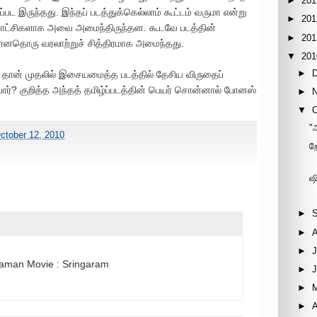
►
201
ப்பட இருந்தது. இந்தப் படத்துக்கெல்லாம் கூட்டம் வருமா என்று
►
201
காட்சிகளாக அவை அமைந்திருந்தன. கூடவே படத்தின்
►
201
பானதொரு வரலாற்றுச் சித்திரமாக அமைந்தது.
▼
201
►
யே தான் முதலில் இசையமைத்த படத்தில் தேசிய விருதைப்
்? குறித்த அந்தத் தமிழ்ப்படத்தின் பெயர் சொன்னால் போனஸ்
►
▼
"
ctober 12, 2010
ற
ஷ
►
►
►
J
araman Movie : Sringaram
►
►
►
A