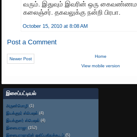
வரும். இதுவும் இவரின் ஒரு கைவண்ண
கலைஞ்சர். தகவலுக்கு நன்றி பிரபா.
October 15, 2010 at 8:08 AM
Post a Comment
Home
Newer Post
View mobile version
இசைப்பட்டியல்
அருண்மொழி
(1)
இயக்குநர் ஸ்பெஷல்
(4)
இயக்குனர் ஸ்பெஷல்
(4)
இளையராஜா
(152)
இளையராஜாவின் ஒலிப்பதிவுக்கூடம்
(5)