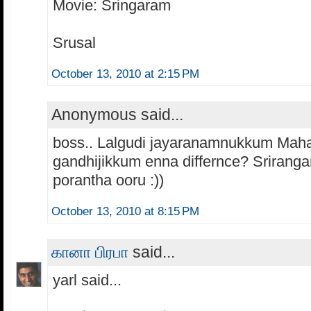
Movie: Sringaram
Srusal
October 13, 2010 at 2:15 PM
Anonymous said...
boss.. Lalgudi jayaranamnukkum Mah
gandhijikkum enna differnce? Srirang
porantha ooru :))
October 13, 2010 at 8:15 PM
கானா பிரபா
said...
yarl said...