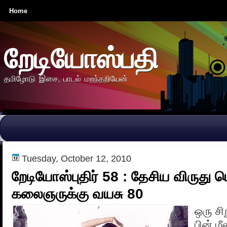
Home
றேடியோஸ்பதி
தமிழோடு இசை, பாடல் மறந்தறியேன்
Tuesday, October 12, 2010
றேடியோஸ்புதிர் 58 : தேசிய விருது ப
கலைஞருக்கு வயசு 80
ஒரு ச
பின் மீ