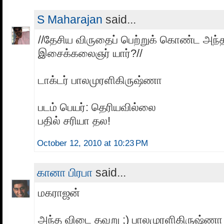
S Maharajan
said...
//தேசிய விருதைப் பெற்றுக் கொண்ட அந்
இசைக்கலைஞர் யார்?//
டாக்டர் பாலமுரளிகிருஷ்ணா
படம் பெயர்: தெரியவில்லை
பதில் சரியா தல!
October 12, 2010 at 10:23 PM
கானா பிரபா
said...
மகராஜன்
அந்த விடை தவறு ;) பாலமுரளிகிருஷ்ணா