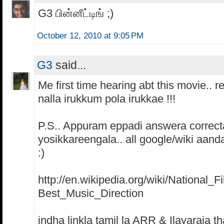
G3 பின்னீட்டிங் ;)
October 12, 2010 at 9:05 PM
G3
said...
Me first time hearing abt this movie.. 
nalla irukkum pola irukkae !!!
P.S.. Appuram eppadi answera correct
yosikkareengala.. all google/wiki aand
:)
http://en.wikipedia.org/wiki/National_
Best_Music_Direction
indha linkla tamil la ARR & Ilayaraja th