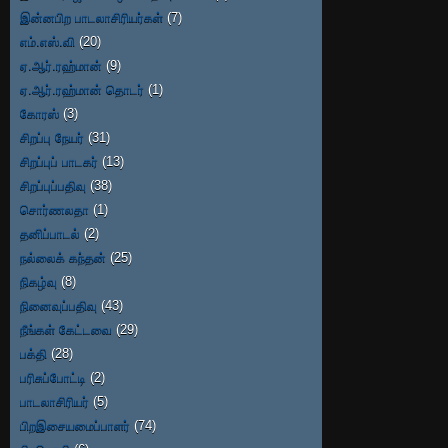
இன்னபிற பாடலாசிரியர்கள்
(7)
எம்.எஸ்.வி
(20)
ஏ.ஆர்.ரஹ்மான்
(9)
ஏ.ஆர்.ரஹ்மான் தொடர்
(1)
கோரஸ்
(3)
சிறப்பு நேயர்
(31)
சிறப்புப் பாடகர்
(13)
சிறப்புப்பதிவு
(38)
சொர்ணலதா
(1)
தனிப்பாடல்
(2)
நல்லைக் கந்தன்
(25)
நிகழ்வு
(8)
நினைவுப்பதிவு
(43)
நீங்கள் கேட்டவை
(29)
பக்தி
(28)
பரிசுப்போட்டி
(2)
பாடலாசிரியர்
(5)
பிறஇசையமைப்பாளர்
(74)