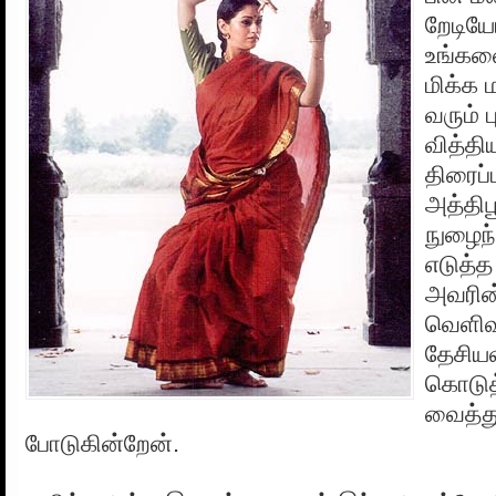
றேடியோ
உங்களை
மிக்க 
வரும் ப
வித்த
திரைப்
அத்திப
நுழைந
எடுத்த
அவரின
வெளிவந
தேசியவ
கொடுத
வைத்துப
போடுகின்றேன்.