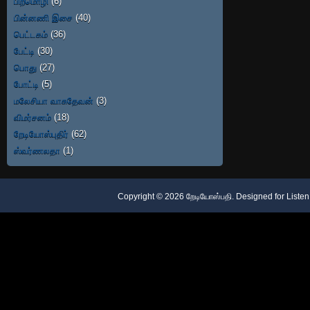
பிறமொழி
(6)
பின்னணி இசை
(40)
பெட்டகம்
(36)
பேட்டி
(30)
பொது
(27)
போட்டி
(5)
மலேசியா வாசுதேவன்
(3)
விமர்சனம்
(18)
றேடியோஸ்புதிர்
(62)
ஸ்வர்ணலதா
(1)
Copyright ©
2026
றேடியோஸ்பதி
. Designed for
Listen