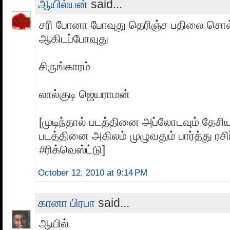
ஆயில்யன்
said...
சரி போனா போவுது தெரிஞ்ச பதிலை சொல
ஆகிடப்போவுது
சிருங்காரம்
லால்குடி ஜெயராமன்
[முடிந்தால் படத்தினை அப்லோடவும் தேசிய
படத்தினை அகிலம் முழுவதும் பார்த்து ரசி
#ரிக்வெஸ்ட்டு]
October 12, 2010 at 9:14 PM
கானா பிரபா
said...
ஆயில்