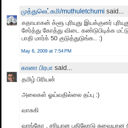
முத்துலெட்சுமி/muthuletchumi
said...
கதாயாகன் க்ளூ புரியுது இயக்குனர் புரிய
சேர்த்து கோத்து விடை கண்டுபிடிக்க மட்ட
பாதி மார்க் 50 குடுத்துடுங்க.. :)
May 6, 2009 at 7:54 PM
கானா பிரபா
said...
தமிழ் பிரியன்
அலைகள் ஓய்வதில்லை தப்பு :)
வாசுகி
வாங்கோ , சரியான பதிலோடு சுவையான 