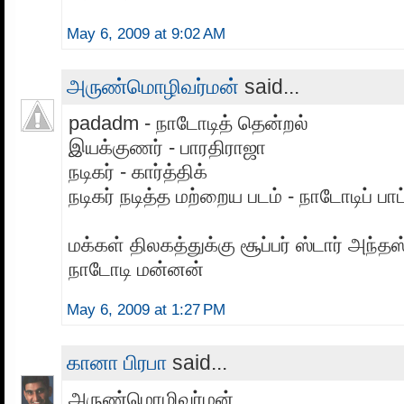
May 6, 2009 at 9:02 AM
அருண்மொழிவர்மன்
said...
padadm - நாடோடித் தென்றல்
இயக்குணர் - பாரதிராஜா
நடிகர் - கார்த்திக்
நடிகர் நடித்த மற்றைய படம் - நாடோடிப் பாட
மக்கள் திலகத்துக்கு சூப்பர் ஸ்டார் அந்தஸ
நாடோடி மன்னன்
May 6, 2009 at 1:27 PM
கானா பிரபா
said...
அருண்மொழிவர்மன்