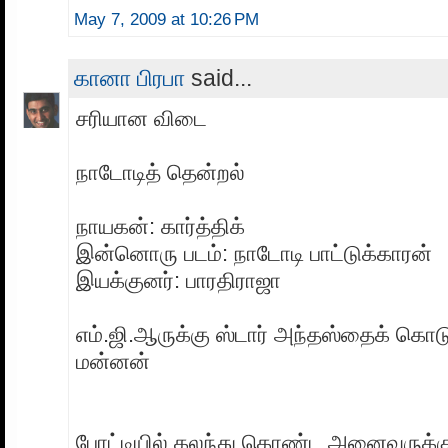
May 7, 2009 at 10:26 PM
கானா பிரபா
said...
சரியான விடை
நாடோடித் தென்றல்
நாயகன்: கார்த்திக்
இன்னொரு படம்: நாடோடி பாட்டுக்காரன்
இயக்குனர்: பாரதிராஜா
எம்.ஜி.ஆருக்கு ஸ்டார் அந்தஸ்தைக் கொட
மன்னன்
போட்டியில் கலந்து கொண்ட அனைவருக்கும