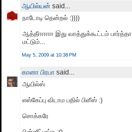
ஆயில்யன்
said...
நாடோடி தென்றல் :))))
ஆத்தீஈஈஈஈ இது வாத்துக்கூட்டம் பார்த்
மட்டும்...
May 5, 2009 at 10:38 PM
கானா பிரபா
said...
ஆயில்ஸ்
எஸ்கேப்பு விடாம பதில் பிளீஸ் :)
சொக்கரே
பின்னீட்டீங்க :0