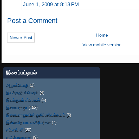
June 1, 2009 at 8:13 PM
Post a Comment
Home
Newer Post
View mobile version
இசைப்பட்டியல்
அருண்மொழி
(1)
இயக்குநர் ஸ்பெஷல்
(4)
இயக்குனர் ஸ்பெஷல்
(4)
இளையராஜா
(152)
இளையராஜாவின் ஒலிப்பதிவுக்கூடம்
(5)
இன்னபிற பாடலாசிரியர்கள்
(7)
எம்.எஸ்.வி
(20)
ஏ.ஆர்.ரஹ்மான்
(9)