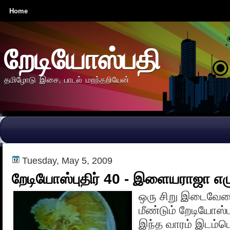
Home
றேடியோஸ்பதி
தமிழோடு இசை, பாடல் மறந்தறியேன்
Tuesday, May 5, 2009
றேடியோஸ்புதிர் 40 - இளையராஜா எ
ஒரு சிறு இடைவேளை
மீண்டும் றேடியோஸ்பு
இந்த வாரம் இடம்பெறு