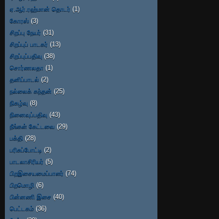
ஏ.ஆர்.ரஹ்மான் தொடர்
(1)
கோரஸ்
(3)
சிறப்பு நேயர்
(31)
சிறப்புப் பாடகர்
(13)
சிறப்புப்பதிவு
(38)
சொர்ணலதா
(1)
தனிப்பாடல்
(2)
நல்லைக் கந்தன்
(25)
நிகழ்வு
(8)
நினைவுப்பதிவு
(43)
நீங்கள் கேட்டவை
(29)
பக்தி
(28)
பரிசுப்போட்டி
(2)
பாடலாசிரியர்
(5)
பிறஇசையமைப்பாளர்
(74)
பிறமொழி
(6)
பின்னணி இசை
(40)
பெட்டகம்
(36)