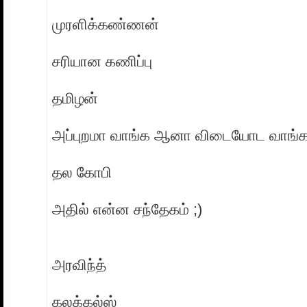
முரளிக்கண்ணன்
சரியான கணிப்பு
தமிழன்
அப்புறமா வாங்க ஆனா விடையோட வாங்க 
த‌ல‌ கோபி
அதில் என்ன‌ ச‌‍ந்தேகம் ;)
அர‌விந்த்
க‌ல‌க்க‌ல்ஸ்