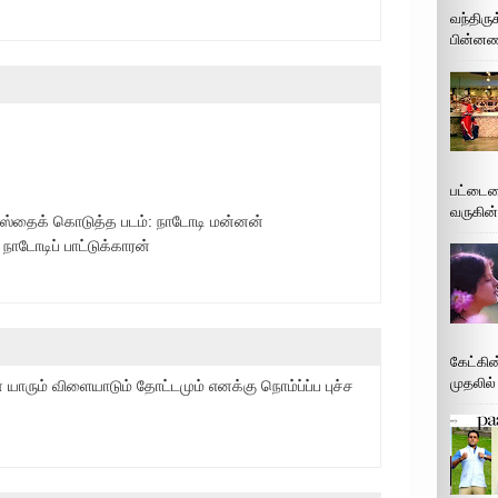
வந்திரு
பின்னணி
பட்டைய
வருகின்
ந்தஸ்தைக் கொடுத்த படம்: நாடோடி மன்னன்
ாடோடிப் பாட்டுக்காரன்
கேட்கின
முதலில்
யாரும் விளையாடும் தோட்டமும் எனக்கு நொம்ப்ப்ப புச்ச