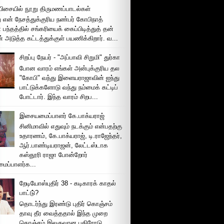
ிசையில் நூறு திருமணப்பாடல்கள்
 என் நேசத்துக்குரிய நண்பர் கோபிநாத்
பந்தத்தில் சங்கரியைக் கைப்பிடித்துத் தன்
் அடுத்த கட்டத்துக்குள் பயணிக்கிறார். வ...
சிறப்பு நேயர் - "அப்பாவி சிறுமி" துர்கா
போன வாரம் எங்கள் அன்புக்குரிய தல
"கோபி" வந்து இளையராஜாவின் ஐந்து
பாட்டுக்களோடு வந்து நம்மைக் கட்டிப்
போட்டார். இந்த வாரம் சிறப...
இசையமைப்பாளர் கே.பாக்யராஜ்
சினிமாவில் எதுவும் நடக்கும் என்பதற்கு
உதாரணம், கே.பாக்யராஜ், டி.ராஜேந்தர்,
ஆர்.பாண்டியராஜன், லேட்டஸ்டாக
கஸ்தூரி ராஜா போன்றோர்
ப்பாளர்க...
றேடியோஸ்புதிர் 38 - கடிகாரக் காதல்
பாட்டு்?
தொடர்ந்து இரண்டு புதிர் கொஞ்சம்
தாவு தீர வைத்ததால் இந்த முறை
கொஞ்சம் இலகுவான புதிரோடு