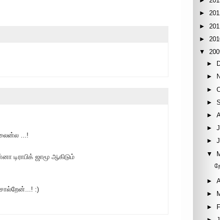
►
201
►
201
►
201
►
201
▼
200
►
►
►
►
►
►
J
லைன்ல ...!
►
▼
ன்னா டிராபிக் ஜாமூ ஆகிடும்
ற
►
A
ல்றேன்...! :)
►
►
F
►