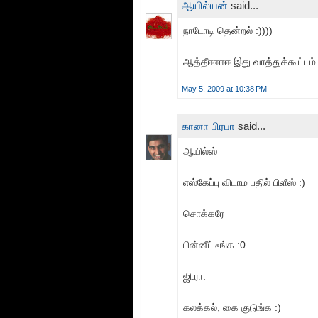
ஆயில்யன்
said...
நாடோடி தென்றல் :))))
ஆத்தீஈஈஈஈ இது வாத்துக்கூட்டம் 
May 5, 2009 at 10:38 PM
கானா பிரபா
said...
ஆயில்ஸ்
எஸ்கேப்பு விடாம பதில் பிளீஸ் :)
சொக்கரே
பின்னீட்டீங்க :0
ஜி.ரா.
கலக்கல், கை குடுங்க :)