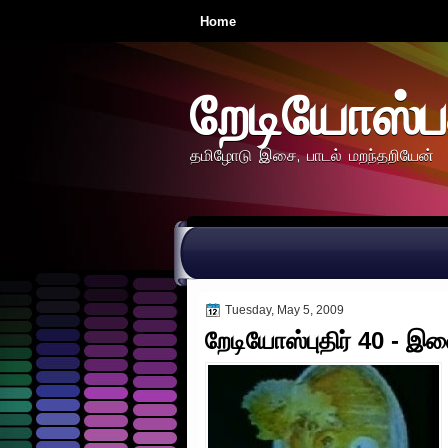
Home
றேடியோஸ்ப
தமிழோடு இசை, பாடல் மறந்தறியேன்
Tuesday, May 5, 2009
றேடியோஸ்புதிர் 40 - 