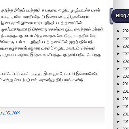
குறித்த இந்தப் படத்தின் கதையை எழுதி, முழுப்பாடல்களைக்
Blog 
கூடத் தானே எழுதியதோடு இசையமைத்திருக்கின்றார்
இசைஞானி இளையராஜா. இந்தப் படத் தலைப்பின்
முதற்பாதியோடு இன்னொரு சொல்லை ஒட்ட வைத்தால் மக்கள்
►
202
திலகத்துக்கு ஸ்டார் அந்தஸ்தைக் கொடுத்த படத்தின் பேர்
►
202
இன்னொரு படம் கூட இந்தப் படத் தலைப்பின் முதற்பதியோடு
►
202
ிரபல எழுத்தாளர் சுஜாதா வசனம் எழுதி, மணியம் செல்வன்
►
202
புதுமை என்றால், இந்தக் காவியத்துக்கு ஒளிப்பதிவு செய்தது
►
202
►
202
சியல் செய்யும் கட்சி நடத்த, இயக்குனரோ கட்சி இல்லாமலேயே
►
202
 என்று செயற்படுபவர். அலைந்து திரியாமல் கண்டு
►
201
►
201
►
201
►
201
ay 05, 2009
►
201
►
201