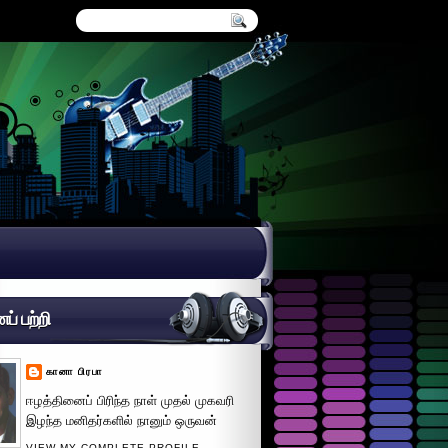
் பற்றி
கானா பிரபா
ஈழத்தினைப் பிரிந்த நாள் முதல் முகவரி
இழந்த மனிதர்களில் நானும் ஒருவன்
VIEW MY COMPLETE PROFILE