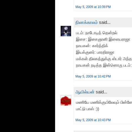
May 5, 2009 at 10:39 PM
நிலாக்காலம்
said...
படம்: நாடோடித் தென்றல்
இசை: இசைஞானி இளையராஜா
நாயகன்: கார்த்திக்
இயக்குனர்: பாரதிராஜா
மக்கள் திலகத்துக்கு ஸ்டார் அ
நாயகன் நடித்த இன்னொரு படம்: ந
May 5, 2009 at 10:42 PM
ஆயில்யன்
said...
மணியே மணிக்குயிலேவும் பின்னே 
பாட்டு பாஸ் :))
May 5, 2009 at 10:43 PM