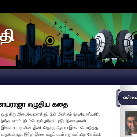
தி
என்னைப
இளையராஜா எழுதிய கதை
ஒரு சிறு இடைவேளைக்குப் பின் மீண்டும் றேடியோஸ்புதிர்.
இந்த வாரம் இடம்பெறும் இந்தப் புதிர் இசைஞானி
இளையராஜாவின் இனியதொரு ஆரம்ப இசை கொடுத்து
வருகின்றது. இந்த இசை வரும் படம் எது என்பதே கேள்வி.