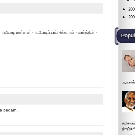
►
200
►
200
ாடோடி மன்னன் - நாடோடிப் பாட்டுக்காரன் - கார்த்திக் -
Popul
படியளக
aja padam.
தரிசனம
நிகழ்ச்