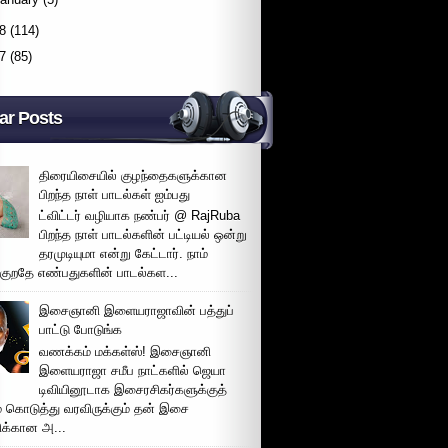
8
(114)
7
(85)
ar Posts
திரையிசையில் குழந்தைகளுக்கான
பிறந்த நாள் பாடல்கள் ஐம்பது
ட்விட்டர் வழியாக நண்பர் @ RajRuba
பிறந்த நாள் பாடல்களின் பட்டியல் ஒன்று
தரமுடியுமா என்று கேட்டார். நாம்
்குறதே எண்பதுகளின் பாடல்கள...
இசைஞானி இளையராஜாவின் பத்துப்
பாட்டு போடுங்க
வணக்கம் மக்கள்ஸ்! இசைஞானி
இளையராஜா சமீப நாட்களில் ஜெயா
டிவியினூடாக இசைரசிகர்களுக்குத்
் கொடுத்து வரவிருக்கும் தன் இசை
சிக்கான அ...