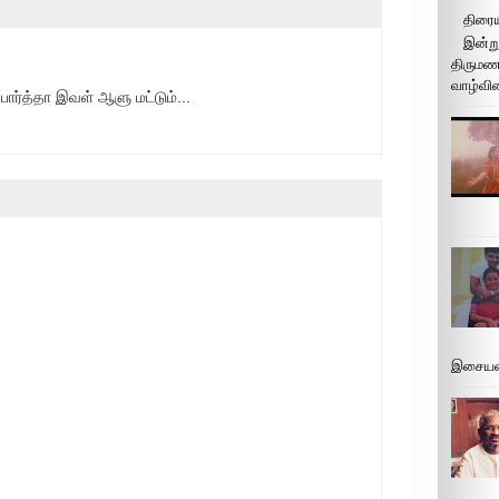
திரைய
இன்று
திருமண 
வாழ்வின
பார்த்தா இவள் ஆளு மட்டும்...
இசையமை