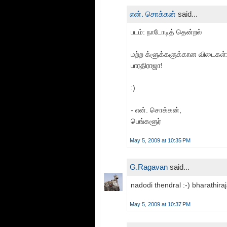
என். சொக்கன்
said...
படம்: நாடோடித் தென்றல்
மற்ற க்ளூக்களுக்கான விடைகள்: ந
பாரதிராஜா!
:)
- என். சொக்கன்,
பெங்களூர்
May 5, 2009 at 10:35 PM
G.Ragavan
said...
nadodi thendral :-) bharathir
May 5, 2009 at 10:37 PM