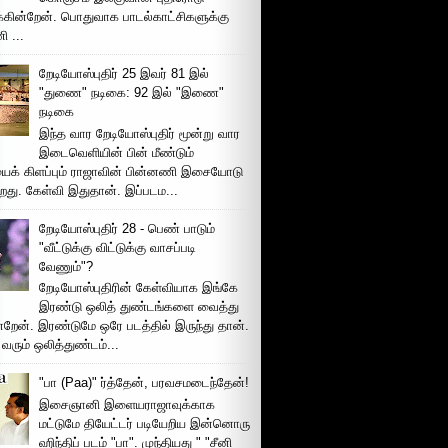
க்கின்றேன். பொதுவாக பாடல்காட்சிகளுக்கு
 ...
றேடியோஸ்புதிர் 25 இவர் 81 இல்
"துணை" நடிகை: 92 இல் "இணை"
நடிகை
இந்த வார றேடியோஸ்புதிர் மூன்று வார
இடைவெளியின் பின் மீண்டும்
ைக் கிளப்பும் ராஜாவின் பின்னணி இசையோடு
றது. கேள்வி இதுதான். இப்படம...
றேடியோஸ்புதிர் 28 - பெண் பாடும்
"வீட்டுக்கு விட்டுக்கு வாசப்படி
வேணும்"?
றேடியோஸ்புதிரின் கேள்வியாக இங்கே
இரண்டு ஒலித் துண்டங்களை வைத்து
்றேன். இரண்டுமே ஒரே படத்தில் இருந்து தான்.
 வரும் ஒலித்துண்டம்...
"பா (Paa)" ர்த்தேன், பரவசமடைந்தேன்!
இசைஞானி இளையராஜாவுக்காக
மட்டுமே தியேட்டர் படியேறிய இன்னொரு
ஹிந்திப் படம் "பா". முந்தியது " "சீனி