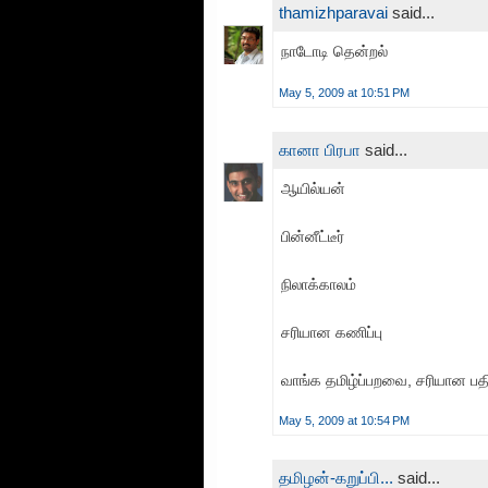
thamizhparavai
said...
நாடோடி தென்றல்
May 5, 2009 at 10:51 PM
கானா பிரபா
said...
ஆயில்யன்
பின்னீட்டீர்
நிலாக்காலம்
சரியான கணிப்பு
வாங்க தமிழ்ப்பறவை, சரியான பதி
May 5, 2009 at 10:54 PM
தமிழன்-கறுப்பி...
said...