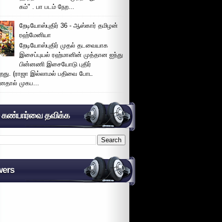
கம்" . பா படம் நேற...
றேடியோஸ்புதிர் 36 - ஆஸ்கார் தமிழன்
ரஹ்மேனியா
றேடியோஸ்புதிர் முதல் தடவையாக
இசைப்புயல் ரஹ்மானின் முத்தான ஐந்து
பின்னணி இசையோடு புதிர்
்றது. (ராஜா இல்லாமல் பதிவை போட
னதால் முகப...
் கண்பார்வை தவிக்க
wers