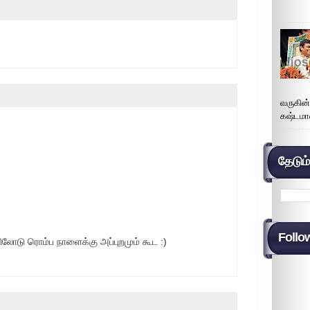
வருகின
கஷ்டமா
தேடும
Follo
லோடு ரொம்ப நாளைக்கு அப்புறமும் கூட :)