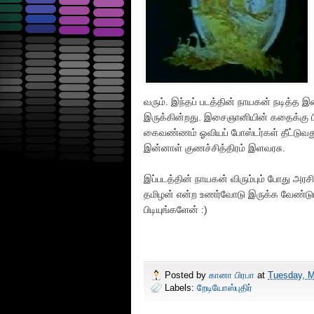
வரும். இந்தப் படத்தின் நாயகன் நடித்த 
இருக்கின்றது. இசைஞானியின் கதைக்கு ப
கைவண்ணம் ஓவியப் போஸ்டர்கள் தீட்டுவது 
இன்னாள் குணச்சித்திரம் இளவரசு.
இப்படத்தின் நாயகன் விரும்பும் போது அர
தமிழன் என்ற உணர்வோடு இருக்க வேண்டும்
பிடியுங்களேன் :)
Posted by
கானா பிரபா
at
Tuesday, M
Labels:
றேடியோஸ்புதிர்