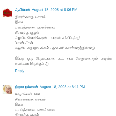
ஆயில்யன்
August 18, 2008 at 8:06 PM
திரைக்கதை வசனம்
இசை
யதார்த்தமான நகைச்சுவை
கிராமத்து சூழல்
அழகிய லொக்கேஷன் - காதலர் சந்திப்புக்கு!
”பாண்டி”கள்
அழகிய கதாநாயகிகள் - தாவணி கலாச்சாரத்தினோடு
இப்படி ஒரு அருமையான படம் எப்ப வேணும்னாலும் பாருங்க!
கலக்கலா இருக்கும் :))
Reply
நிஜமா நல்லவன்
August 18, 2008 at 8:11 PM
//ஆயில்யன் said...
திரைக்கதை வசனம்
இசை
யதார்த்தமான நகைச்சுவை
கிராமத்து சூழல்