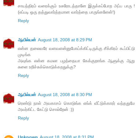
சாயந்திரம் வரைக்கும் உசுரோடத்தானே இருக்கப்போற அப்ப பாரு !
(எப்படி ஒரு தத்துவார்த்தமான வார்த்தை பாருங்களேன்!)
Reply
ஆயில்யன்
August 18, 2008 at 8:29 PM
என்ன தலைவரே வளவளன்னுபோய்க்கிட்டிருக்கு சீக்கிரம் கூப்பிட்டு
முடிங்க
அவுங்க என்ன கமலா பழத்தையா கேக்குறாங்க ஆளுக்கு ஆறு
சுளை உறிச்சுக்கொடுக்கறதுக்கு?
Reply
ஆயில்யன்
August 18, 2008 at 8:30 PM
ரெண்டு நாள் அவகாசம் கொடுங்க எங்க் வீட்டுக்காரர் வந்ததுமே
அவர்கிட்ட கேட்டு சொல்றேன் :))
Reply
Unknown
August 18, 2008 at 8:31 PM