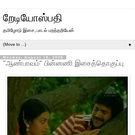
றேடியோஸ்பதி
தமிழோடு இசை, பாடல் மறந்தறியேன்
▼
Monday, August 18, 2008
"ஆண்பாவம்" பின்னணி இசைத்தொகுப்பு