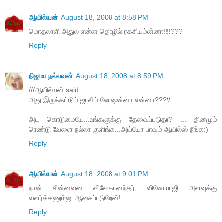
ஆயில்யன்
August 18, 2008 at 8:58 PM
மொதலாளி அதுல என்ன தொழில் ரகசியம்ன்னா!!!!???
Reply
நிஜமா நல்லவன்
August 18, 2008 at 8:59 PM
///ஆயில்யன் said...
அது இருக்கட்டும் ஜாலிம் லோஷன்னா என்னா???//
அட கொடுமையே...உங்களுக்கு தேவைப்படுதா? ... தினமும்
ரெண்டு வேளை நல்லா குளிங்க...அய்யோ பாவம் ஆயில்ஸ் நீங்க:)
Reply
ஆயில்யன்
August 18, 2008 at 9:01 PM
நான் சின்னவன விவேகானந்தர், வினோபாஜி அளவுக்கு
வளர்க்கணும்னு ஆசைப்படுறேன்!
Reply