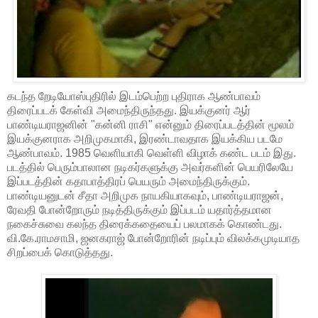
கடந்த றேடியோஸ்புதிரில் இடம்பெற்ற புதிராக ஆண்பாவம்
திரைப்படக் கேள்வி அமைந்திருந்தது. இயக்குனர் ஆர்
பாண்டியராஜனின் "கன்னி ராசி" என்னும் திரைப்படத்தின் மூலம்
இயக்குனராக அறிமுகமாகி, இரண்டாவதாக இயக்கிய படமே
ஆண்பாவம். 1985 வெளியாகி வெள்ளி விழாக் கண்ட படம் இது.
படத்தில் பெரும்பாலான நடிகர்களுக்கு அவர்களின் பெயரிலேயே
இப்படத்தின் கதாபாத்திரப் பெயரும் அமைந்திருக்கும்.
பாண்டியனுடன் சீதா அறிமுக நாயகியாகவும், பாண்டியராஜன்,
ரேவதி போன்றோரும் நடித்திருக்கும் இப்படம் யதார்த்தமான
நகைச்சுவை கலந்த திரைக்கதையைப் பலமாகக் கொண்டது.
வி.கே.ராமசாமி, ஜனகராஜ் போன்றோரின் நடிப்பும் விலக்கமுடியாத
சிறப்பைக் கொடுத்தது.