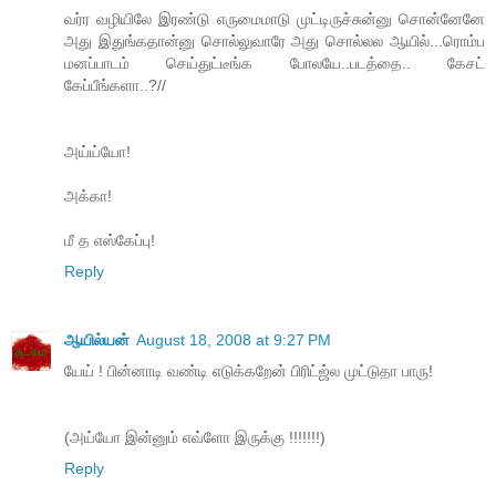
வர்ர வழியிலே இரண்டு எருமைமாடு முட்டிருச்சுன்னு சொன்னேனே
அது இதுங்கதான்னு சொல்லுவாரே அது சொல்லல ஆயில்...ரொம்ப
மனப்பாடம் செய்துட்டீங்க போலயே..படத்தை.. கேசட்
கேப்பீங்களா..?//
அய்ய்யோ!
அக்கா!
மீ த எஸ்கேப்பு!
Reply
ஆயில்யன்
August 18, 2008 at 9:27 PM
யேய் ! பின்னாடி வண்டி எடுக்கறேன் பிரிட்ஜ்ல முட்டுதா பாரு!
(அய்யோ இன்னும் எவ்ளோ இருக்கு !!!!!!!)
Reply