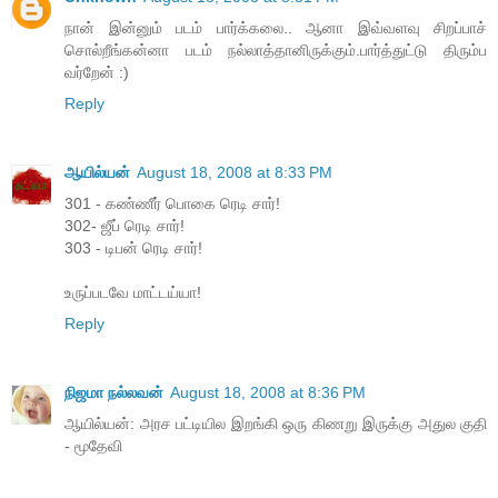
நான் இன்னும் படம் பார்க்கலை.. ஆனா இவ்வளவு சிறப்பாச்
சொல்றீங்கன்னா படம் நல்லாத்தானிருக்கும்.பார்த்துட்டு திரும்ப
வர்றேன் :)
Reply
ஆயில்யன்
August 18, 2008 at 8:33 PM
301 - கண்ணீர் பொகை ரெடி சார்!
302- ஜீப் ரெடி சார்!
303 - டிபன் ரெடி சார்!
உருப்படவே மாட்டய்யா!
Reply
நிஜமா நல்லவன்
August 18, 2008 at 8:36 PM
ஆயில்யன்: அரச பட்டியில இறங்கி ஒரு கிணறு இருக்கு அதுல குதி
- மூதேவி