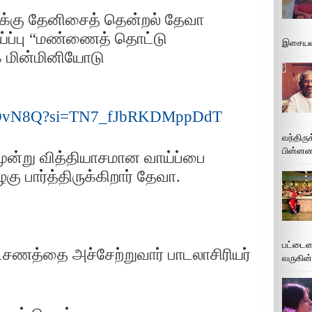
ுக்கு தேனிசைத் தென்றல் தேவா
ப்பு “மண்ணைத் தொட்டு
இசையமை
ாக மின்மினியோடு
zVGDvN8Q?si=TN7_fJbRKDMppDdT
வந்திரு
பின்னணி
ூன்று வித்தியாசமான வாய்ப்பை
ு பார்த்திருக்கிறார் தேவா.
த
பட்டைய
ட்சணத்தை அச்சேற்றுவார் பாடலாசிரியர்
வருகின்