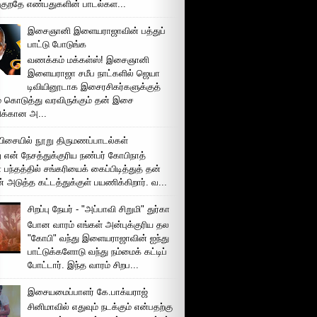
்குறதே எண்பதுகளின் பாடல்கள...
இசைஞானி இளையராஜாவின் பத்துப்
பாட்டு போடுங்க
வணக்கம் மக்கள்ஸ்! இசைஞானி
இளையராஜா சமீப நாட்களில் ஜெயா
டிவியினூடாக இசைரசிகர்களுக்குத்
் கொடுத்து வரவிருக்கும் தன் இசை
சிக்கான அ...
ிசையில் நூறு திருமணப்பாடல்கள்
 என் நேசத்துக்குரிய நண்பர் கோபிநாத்
பந்தத்தில் சங்கரியைக் கைப்பிடித்துத் தன்
் அடுத்த கட்டத்துக்குள் பயணிக்கிறார். வ...
சிறப்பு நேயர் - "அப்பாவி சிறுமி" துர்கா
போன வாரம் எங்கள் அன்புக்குரிய தல
"கோபி" வந்து இளையராஜாவின் ஐந்து
பாட்டுக்களோடு வந்து நம்மைக் கட்டிப்
போட்டார். இந்த வாரம் சிறப...
இசையமைப்பாளர் கே.பாக்யராஜ்
சினிமாவில் எதுவும் நடக்கும் என்பதற்கு