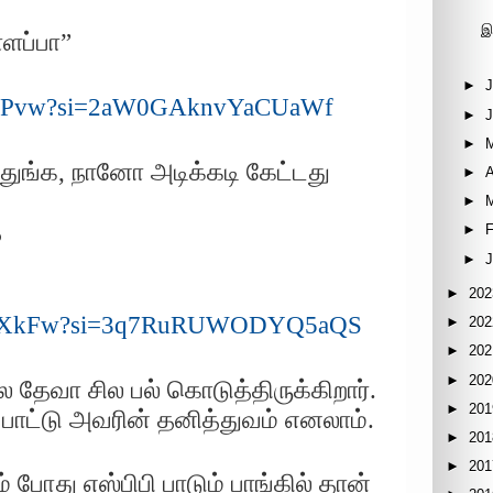
இ
ளப்பா”
►
J
seB2Pvw?si=2aW0GAknvYaCUaWf
►
►
 ஒதுங்க, நானோ அடிக்கடி கேட்டது
►
A
►
த
►
F
►
►
202
C0maXkFw?si=3q7RuRUWODYQ5aQS
►
202
►
202
►
202
 தேவா சில பல் கொடுத்திருக்கிறார்.
►
201
ாட்டு அவரின் தனித்துவம் எனலாம்.
►
201
►
201
 போது எஸ்பிபி பாடும் பாங்கில் தான்