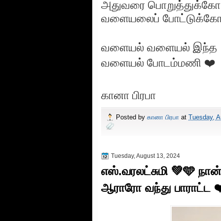
அதுவரை பொறுத்துக்கோ
வளையலைப் போட்டுக்க
வளையல் வளையல் இந்த
வளையல் போடம்மணி ❤️
கானா பிரபா
Posted by
கானா பிரபா
at
Tuesday, A
Tuesday, August 13, 2024
எஸ்.வரலட்சுமி 💚🩵 நா
ஆராரோ வந்து பாராட்ட ❤