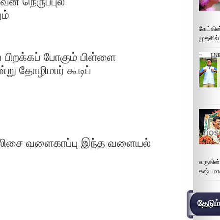
வன் நெருப்புல
ம்
கேட்கின
முதலில்
 பிறக்கப் போகும் பிள்ளை
்று தோழிமார் கூடிப்
்லிசை வளைகாப்பு இந்த வளையல்
வருகின
கஷ்டமா
தேடும