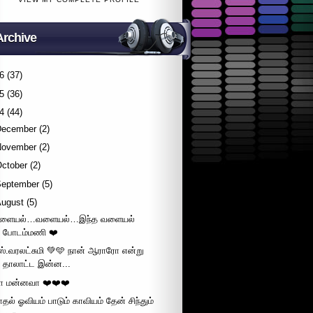
Archive
6
(37)
5
(36)
4
(44)
December
(2)
November
(2)
October
(2)
September
(5)
August
(5)
ளையல்…வளையல்…இந்த வளையல்
போடம்மணி ❤️
ஸ்.வரலட்சுமி 💚🩵 நான் ஆராரோ என்று
தாலாட்ட இன்ன...
ா மன்னவா ❤️❤️❤️
ாதல் ஓவியம் பாடும் காவியம் தேன் சிந்தும்