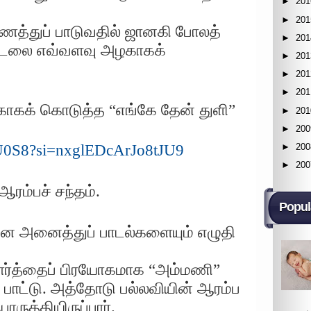
►
201
►
201
ைத்துப் பாடுவதில் ஜானகி போலத்
►
201
் பாடலை எவ்வளவு அழகாகக்
►
201
►
201
►
201
காகக் கொடுத்த “எங்கே தேன் துளி”
►
201
►
200
►
200
PyU0S8?si=nxglEDcArJo8tJU9
►
200
ஆரம்பச் சந்தம்.
Popul
ஜனே அனைத்துப் பாடல்களையும் எழுதி
ார்த்தைப் பிரயோகமாக “அம்மணி”
 பாட்டு. அத்தோடு பல்லவியின் ஆரம்ப
ுத்தியிருப்பார்.