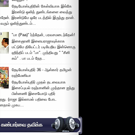
றேடியோஸ்புதிரின் கேள்வியாக இங்கே
இரண்டு ஒலித் துண்டங்களை வைத்து
்றேன். இரண்டுமே ஒரே படத்தில் இருந்து தான்.
 வரும் ஒலித்துண்டம்...
"பா (Paa)" ர்த்தேன், பரவசமடைந்தேன்!
இசைஞானி இளையராஜாவுக்காக
மட்டுமே தியேட்டர் படியேறிய இன்னொரு
ஹிந்திப் படம் "பா". முந்தியது " "சீனி
கம்" . பா படம் நேற...
றேடியோஸ்புதிர் 36 - ஆஸ்கார் தமிழன்
ரஹ்மேனியா
றேடியோஸ்புதிர் முதல் தடவையாக
இசைப்புயல் ரஹ்மானின் முத்தான ஐந்து
பின்னணி இசையோடு புதிர்
்றது. (ராஜா இல்லாமல் பதிவை போட
னதால் முகப...
் கண்பார்வை தவிக்க