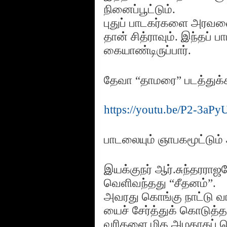
நினைப்பூட்டும்.
புதுப் பாடகர்களை அரவண
தான் சித்ராவும். இந்தப
கையாண்டிருப்பார்.
தேவா “தாமரை” படத்துக்
https://youtu.be/P2-3a
பாடலையும் ஞாபகமூட்டும் 
இயக்குநர் ஆர்.சுந்தரரா
வெளிவந்தது “சீதனம்”.
அவரது கொங்கு நாட்டு வ
யைச் சேர்த்துக் கொடுத்த
வரிகளை மிக அழகாகப் பொர