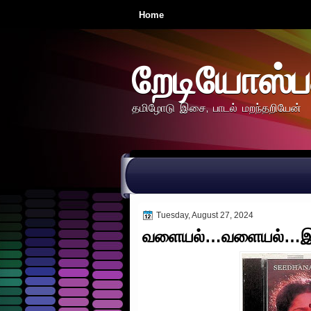
Home
றேடியோஸ்ப
தமிழோடு இசை, பாடல் மறந்தறியேன்
Tuesday, August 27, 2024
வளையல்…வளையல்…இந்