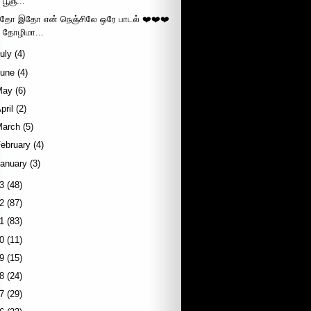
பூஞ...
தோ இதோ என் நெஞ்சிலே ஒரே பாடல் ❤️❤️❤️
தோழிமா...
uly
(4)
June
(4)
May
(6)
pril
(2)
March
(5)
ebruary
(4)
January
(3)
3
(48)
2
(87)
1
(83)
0
(11)
9
(15)
8
(24)
7
(29)