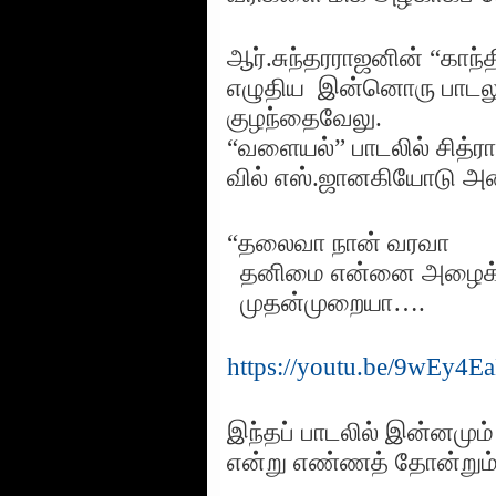
ஆர்.சுந்தரராஜனின் “காந்
எழுதிய
இன்னொரு பாடலுக்
குழந்தைவேலு.
“வளையல்” பாடலில் சித்
வில் எஸ்.ஜானகியோடு அணி 
“தலைவா நான் வரவா
தனிமை என்னை அழைக்
முதன்முறையா….
https://youtu.be/9wEy
இந்தப் பாடலில் இன்னமும்
என்று எண்ணத் தோன்றும