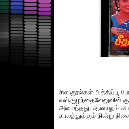
சில குரல்கள் அத்திப்பூ
எஸ்.குழந்தைவேலுவின் குர
அமைந்தது. ஆனாலும் அமர
காலத்துக்கும் நின்று நிலை