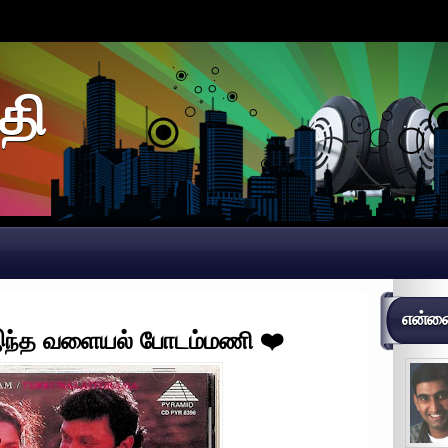
தி
என்னைப
த வளையல் போடம்மணி ❤️