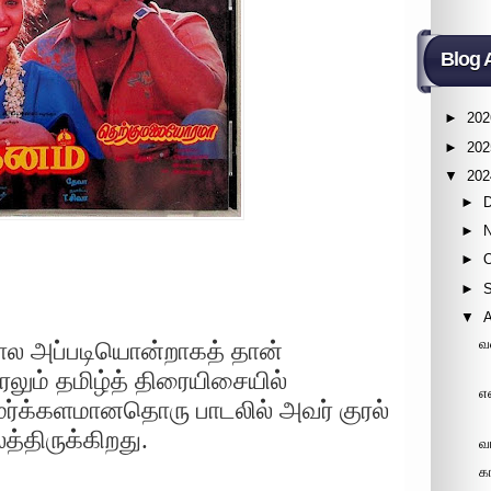
Blog 
►
202
►
202
▼
202
►
►
►
►
▼
வ
 போல அப்படியொன்றாகத் தான்
லும் தமிழ்த் திரையிசையில்
எ
்க்களமானதொரு பாடலில் அவர் குரல்
த்திருக்கிறது.
வ
க