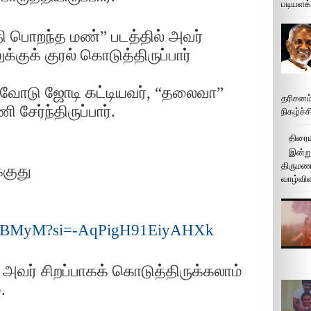
படியளக
தி பொறந்த மண்” படத்தில் அவர்
குக் குரல் கொடுத்திருப்பார்
ராவோடு ஜோடி கட்டியவர், “தலைவா”
தரிசனம
சேர்ந்திருப்பார்.
நிகழ்ச்
திரைய
இன்று
திருமண 
குது
வாழ்வின
4EaBMyM?si=-AqPigH91EiyAHXk
 அவர் சிறப்பாகக் கொடுத்திருக்கலாம்
்.