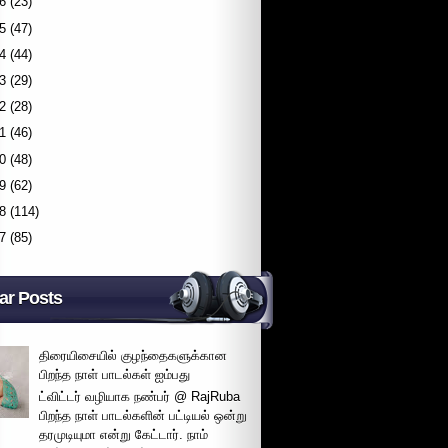
6
(23)
5
(47)
4
(44)
3
(29)
2
(28)
1
(46)
0
(48)
9
(62)
8
(114)
7
(85)
ar Posts
திரையிசையில் குழந்தைகளுக்கான
பிறந்த நாள் பாடல்கள் ஐம்பது
ட்விட்டர் வழியாக நண்பர் @ RajRuba
பிறந்த நாள் பாடல்களின் பட்டியல் ஒன்று
தரமுடியுமா என்று கேட்டார். நாம்