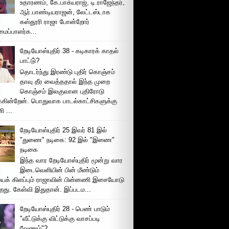
உதாரணம், கே.பாக்யராஜ், டி.ராஜேந்தர்,
ஆர்.பாண்டியராஜன், லேட்டஸ்டாக
கஸ்தூரி ராஜா போன்றோர்
ப்பாளர்க...
றேடியோஸ்புதிர் 38 - கடிகாரக் காதல்
பாட்டு்?
தொடர்ந்து இரண்டு புதிர் கொஞ்சம்
தாவு தீர வைத்ததால் இந்த முறை
கொஞ்சம் இலகுவான புதிரோடு
க்கின்றேன். பொதுவாக பாடல்காட்சிகளுக்கு
 ...
றேடியோஸ்புதிர் 25 இவர் 81 இல்
"துணை" நடிகை: 92 இல் "இணை"
நடிகை
இந்த வார றேடியோஸ்புதிர் மூன்று வார
இடைவெளியின் பின் மீண்டும்
ைக் கிளப்பும் ராஜாவின் பின்னணி இசையோடு
றது. கேள்வி இதுதான். இப்படம...
றேடியோஸ்புதிர் 28 - பெண் பாடும்
"வீட்டுக்கு விட்டுக்கு வாசப்படி
வேணும்"?