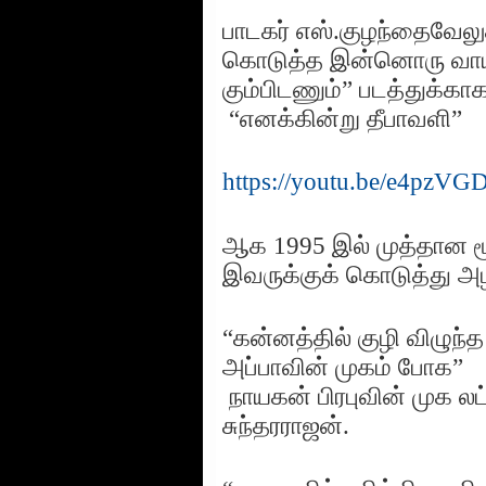
பாடகர் எஸ்.குழந்தைவேல
கொடுத்த இன்னொரு வாய்
கும்பிடணும்” படத்துக்க
“எனக்கின்று தீபாவளி”
https://youtu.be/e4p
ஆக 1995 இல் முத்தான ம
இவருக்குக் கொடுத்து அழக
“கன்னத்தில் குழி விழுந்
அப்பாவின் முகம் போக”
நாயகன் பிரபுவின் முக ல
சுந்தரராஜன்.