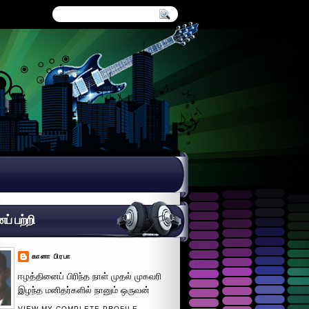
் பற்றி
கானா பிரபா
ஈழத்தினைப் பிரிந்த நாள் முதல் முகவரி
இழந்த மனிதர்களில் நானும் ஒருவன்
VIEW MY COMPLETE PROFILE