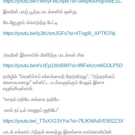
https://youtu.be/YMNyFMD9jxk?si=3edyInAHigNlwESC
இவரின் புகழ் பூத்த பாடல்களில் ஒன்று.
கே.ஜே.ஜாய் கொடுத்த பேட்டி
https://youtu.be/lyJbUxmJGFs?si=4Tvgj6i_APTfO7bj
அவரின் இசையில் மிளிர்ந்த பாடல்கள் சில
https://youtu.be/eVzEp1WxBIM?si=If9Fehzcm6GOLP5D
தமிழில் “வெளிச்சம் விளக்கைத் தேடுகிறது”, “அந்தரங்கம்
ஊமையானது” உள்ளிட்ட படங்களுல்கும் மேலும் இசை
வழங்கியுள்ளார்.
“காதல் ரதியே கங்கை நதியே
கால் தட்டில் காணும் ஜதியே”
https://youtu.be/_TToXX2JVYw?si=7fLlKWAdVE802Z3X
பாடல் எல்லாம் அந்தக் காலத்து இலங்கை வானொலியின்