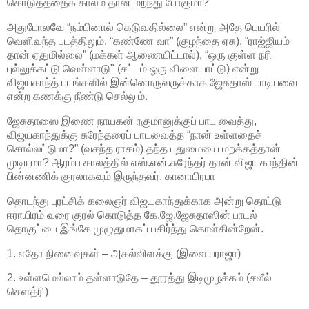
கொடுத்ததைக் காலம் தான் மறந்து போகுமா?
அதுபோலவே “நம்பினால் கெடுவதில்லை” என்று அதே பெயரில்
வெளிவந்த படத்திலும், “கண்ணே வா” (குழந்தை ஏசு), “ராஜ்ஜியம்
தான் ஏதுமில்லை” (மக்கள் ஆணையிட்டால்), “ஒரு குள்ள நரி
புல்லுக்கட்டு வெள்ளாடு" (சட்டம் ஒரு விளையாட்டு) என்று
விஜயகாந்த் படங்களில் இன்னொருவருக்காக ஜேசுதாஸ் பாடியவை
என்ற கணக்கு நீண்டு செல்லும்.
ஜேசுதாஸை இணை நாயகன் ரகுமானுக்குப் பாட வைத்து,
விஜயகாந்துக்கு சுரேந்தரைப் பாடவைத்த “நான் உள்ளதைச்
சொல்லட்டுமா?” (வசந்த ராகம்) தந்த புதுமையை மறக்கத்தான்
முடியுமா? ஆரம்ப காலத்தில் எஸ்.என்.சுரேந்தர் தான் விஜயகாந்தின்
பின்னணிக் குரலாகவும் இருந்தவர். கானாபிரபா
தொடந்து புரட்சிக் கலைஞர் விஜயகாந்துக்காக அன்று தொட்டு
ஈராயிரம் வரை குரல் கொடுத்த கே.ஜே.ஜேசுதாஸின் பாடல்
தொகுப்பை இங்கே முழுதுமாகப் பகிர்ந்து கொள்கின்றேன்.
1. எதோ நினைவுகள் – அகல்விளக்கு (இளையராஜா)
2. உள்ளமெல்லாம் தள்ளாடுதே – தூரத்து இடிமுழக்கம் (சலீல்
செளத்ரி)