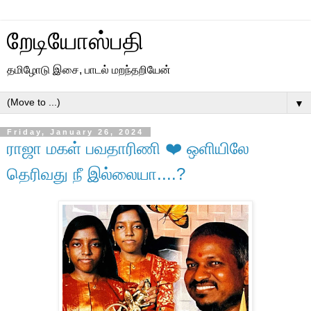
றேடியோஸ்பதி
தமிழோடு இசை, பாடல் மறந்தறியேன்
▼
Friday, January 26, 2024
ராஜா மகள் பவதாரிணி ❤️ ஒளியிலே
தெரிவது நீ இல்லையா....?