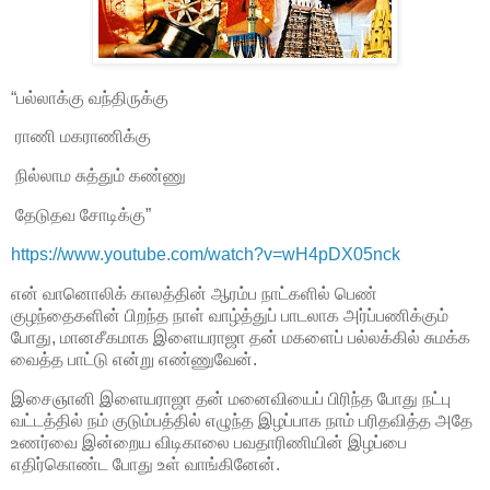
“பல்லாக்கு வந்திருக்கு
ராணி மகராணிக்கு
நில்லாம சுத்தும் கண்ணு
தேடுதவ சோடிக்கு”
https://www.youtube.com/watch?v=wH4pDX05nck
என் வானொலிக் காலத்தின் ஆரம்ப நாட்களில் பெண்
குழந்தைகளின் பிறந்த நாள் வாழ்த்துப் பாடலாக அர்ப்பணிக்கும்
போது, மானசீகமாக இளையராஜா தன் மகளைப் பல்லக்கில் சுமக்க
வைத்த பாட்டு என்று எண்ணுவேன்.
இசைஞானி இளையராஜா தன் மனைவியைப் பிரிந்த போது நட்பு
வட்டத்தில் நம் குடும்பத்தில் எழுந்த இழப்பாக நாம் பரிதவித்த அதே
உணர்வை இன்றைய விடிகாலை பவதாரிணியின் இழப்பை
எதிர்கொண்ட போது உள் வாங்கினேன்.