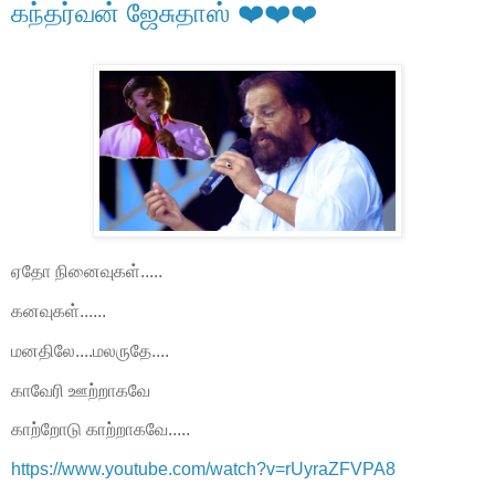
கந்தர்வன் ஜேசுதாஸ் ❤️❤️❤️
ஏதோ நினைவுகள்.....
கனவுகள்......
மனதிலே....மலருதே....
காவேரி ஊற்றாகவே
காற்றோடு காற்றாகவே.....
https://www.youtube.com/watch?v=rUyraZFVPA8