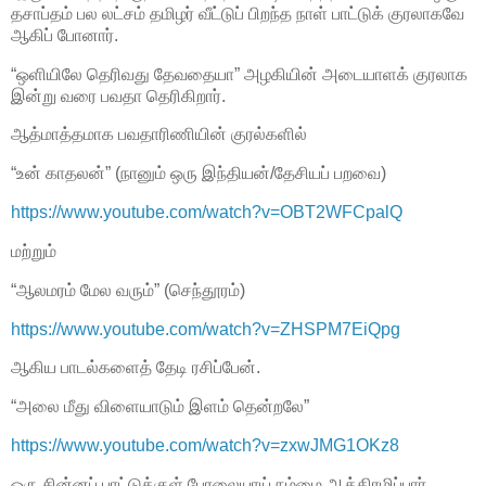
தசாப்தம் பல லட்சம் தமிழர் வீட்டுப் பிறந்த நாள் பாட்டுக் குரலாகவே
ஆகிப் போனார்.
“ஒளியிலே தெரிவது தேவதையா” அழகியின் அடையாளக் குரலாக
இன்று வரை பவதா தெரிகிறார்.
ஆத்மாத்தமாக பவதாரிணியின் குரல்களில்
“உன் காதலன்” (நானும் ஒரு இந்தியன்/தேசியப் பறவை)
https://www.youtube.com/watch?v=OBT2WFCpalQ
மற்றும்
“ஆலமரம் மேல வரும்” (செந்தூரம்)
https://www.youtube.com/watch?v=ZHSPM7EiQpg
ஆகிய பாடல்களைத் தேடி ரசிப்பேன்.
“அலை மீது விளையாடும் இளம் தென்றலே”
https://www.youtube.com/watch?v=zxwJMG1OKz8
ஒரு சின்னப் பாட்டுக்குள் பேரலையாய் நம்மை ஆக்கிரமிப்பார்