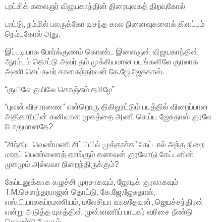
புரட்சிக் கலைஞர் விஜயகாந்தின் திரையுலகத் திறவுகோல்
பாட்டு, நம்மில் பலருக்கோ வசந்த கால நினைவுகளைக் கிளப்பும்
நெம்புகோல் அது.
இப்படியாக போர்க்குணம் கொண்ட இளைஞன் விஜயகாந்தின்
ஆரம்பம் தொட்டு அவர் தம் முக்கியமான படங்களிலே குரலாக
அணி செய்தவர் கானகந்தர்வன் கே.ஜே.ஜேசுதாஸ்.
“குயிலே குயிலே கொஞ்சும் தமிழே”
“புலன் விசாரணை” என்றொரு திகிலூட்டும் படத்தில் விறைப்பான
அதிகாரியின் கனிவான முகத்தை அணி செய்ய ஜேசுதாஸ் குரலே
போதுமானதே?
“சிந்திய வெண்மணி சிப்பியில் முத்தாச்சு” கேட்டால் அந்த நிறை
மாதப் பெண்ணைத் தாங்கும் கணவன் குரலோடு கேப்டனின்
முகமும் அல்லவா நிறைந்திருக்கும்?
கேப்டனுக்காக எழுச்சி முரசாகவும், ஜோடிக் குரலாகவும்
T.M.செளந்தரராஜன் தொட்டு, கே.ஜே.ஜேசுதாஸ்,
எஸ்.பி.பாலசுப்ரமணியம், மலேசியா வாசுதேவன், ஜெயச்சந்திரன்
என்று அடுத்த யுகத்தின் முன்னணிப் பாடகர் வரிசை நீண்டு
கொண்டு போகும்.