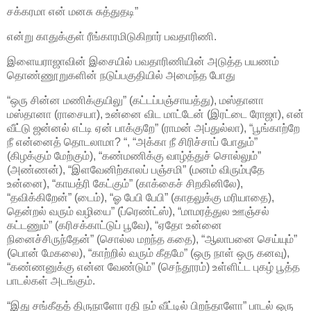
சக்கரமா என் மனசு சுத்துதடி”
என்று காதுக்குள் ரீங்காரமிடுகிறார் பவதாரிணி.
இளையராஜாவின் இசையில் பவதாரிணியின் அடுத்த பயணம்
தொண்ணூறுகளின் நடுப்பகுதியில் அமைந்த போது
“ஒரு சின்ன மணிக்குயிலு” (கட்டப்பஞ்சாயத்து), மஸ்தானா
மஸ்தானா (ராசையா), உன்னை விட மாட்டேன் (இரட்டை ரோஜா), என்
வீட்டு ஜன்னல் எட்டி ஏன் பாக்குறே” (ராமன் அப்துல்லா), “பூங்காற்றே
நீ என்னைத் தொடலாமா? “, “அக்கா நீ சிரிச்சாப் போதும்”
(கிழக்கும் மேற்கும்), “கண்மணிக்கு வாழ்த்துச் சொல்லும்”
(அண்ணன்), “இளவேனிற்காலப் பஞ்சமி” (மனம் விரும்புதே
உன்னை), “காயத்ரி கேட்கும்” (காக்கைச் சிறகினிலே),
“தவிக்கிறேன்” (டைம்), “ஓ பேபி பேபி” (காதலுக்கு மரியாதை),
தென்றல் வரும் வழியை” (ப்ரெண்ட்ஸ்), “மாமரத்துல ஊஞ்சல்
கட்டணும்” (கரிசக்காட்டுப் பூவே), “ஏதோ உன்னை
நினைச்சிருந்தேன்” (சொல்ல மறந்த கதை), “ஆலாபனை செய்யும்”
(பொன் மேகலை), “காற்றில் வரும் கீதமே” (ஒரு நாள் ஒரு கனவு),
“கண்ணனுக்கு என்ன வேண்டும்” (செந்தூரம்) உள்ளிட்ட புகழ் பூத்த
பாடல்கள் அடங்கும்.
“இது சங்கீதத் திருநாளோ ரதி நம் வீட்டில் பிறந்தாளோ” பாடல் ஒரு