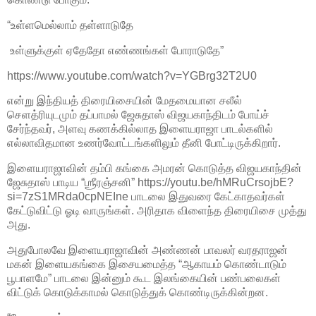
“உள்ளமெல்லாம் தள்ளாடுதே
உள்ளுக்குள் ஏதேதோ எண்ணங்கள் போராடுதே”
https://www.youtube.com/watch?v=YGBrg32T2U0
என்று இந்தியத் திரையிசையின் மேதமையான சலீல்
செளத்ரியுடமும் தப்பாமல் ஜேசுதாஸ் விஜயகாந்திடம் போய்ச்
சேர்ந்தவர், அளவு கணக்கில்லாத இளையராஜா பாடல்களில்
எல்லாவிதமான உணர்வோட்டங்களிலும் தீனி போட்டிருக்கிறார்.
இளையராஜாவின் தம்பி கங்கை அமரன் கொடுத்த விஜயகாந்தின்
ஜேசுதாஸ் பாடிய “ஶ்ரீரஞ்சனி” https://youtu.be/hMRuCrsojbE?
si=7zS1MRda0cpNEIne பாடலை இதுவரை கேட்காதவர்கள்
கேட்டுவிட்டு ஓடி வாருங்கள். அரிதாக விளைந்த திரையிசை முத்து
அது.
அதுபோலவே இளையராஜாவின் அண்ணன் பாவலர் வரதராஜன்
மகன் இளையகங்கை இசையமைத்த “ஆகாயம் கொண்டாடும்
பூபாளமே” பாடலை இன்னும் கூட இலங்கையின் பண்பலைகள்
விட்டுக் கொடுக்காமல் கொடுத்துக் கொண்டிருக்கின்றன.