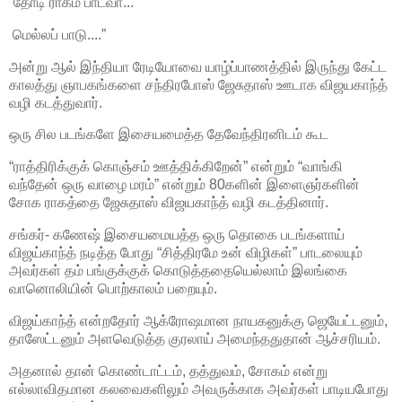
“தோடி ராகம் பாடவா...
மெல்லப் பாடு....”
அன்று ஆல் இந்தியா ரேடியோவை யாழ்ப்பாணத்தில் இருந்து கேட்ட
காலத்து ஞாபகங்களை சந்திரபோஸ் ஜேசுதாஸ் ஊடாக விஜயகாந்த்
வழி கடத்துவார்.
ஒரு சில படங்களே இசையமைத்த தேவேந்திரனிடம் கூட
“ராத்திரிக்குக் கொஞ்சம் ஊத்திக்கிறேன்” என்றும் “வாங்கி
வந்தேன் ஒரு வாழை மரம்” என்றும் 80களின் இளைஞர்களின்
சோக ராகத்தை ஜேசுதாஸ் விஜயகாந்த் வழி கடத்தினார்.
சங்கர்- கணேஷ் இசையமையத்த ஒரு தொகை படங்களாய்
விஜய்காந்த் நடித்த போது “சித்திரமே உன் விழிகள்” பாடலையும்
அவர்கள் தம் பங்குக்குக் கொடுத்ததையெல்லாம் இலங்கை
வானொலியின் பொற்காலம் பறையும்.
விஜய்காந்த் என்றதோர் ஆக்ரோஷமான நாயகனுக்கு ஜெயேட்டனும்,
தாஸேட்டனும் அளவெடுத்த குரலாய் அமைந்ததுதான் ஆச்சரியம்.
அதனால் தான் கொண்டாட்டம், தத்துவம், சோகம் என்று
எல்லாவிதமான கலவைகளிலும் அவருக்காக அவர்கள் பாடியபோது