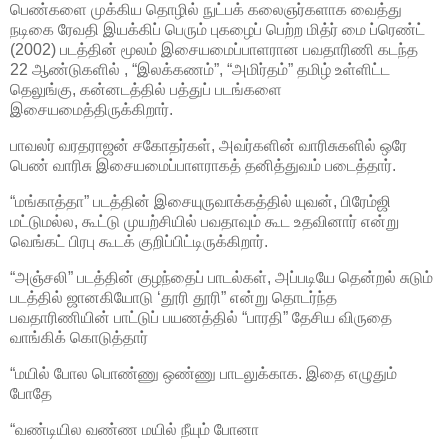
பெண்களை முக்கிய தொழில் நுட்பக் கலைஞர்களாக வைத்து
நடிகை ரேவதி இயக்கிப் பெரும் புகழைப் பெற்ற மித்ர் மை ப்ரெண்ட்
(2002) படத்தின் மூலம் இசையமைப்பாளரான பவதாரிணி கடந்த
22 ஆண்டுகளில் , “இலக்கணம்”, “அமிர்தம்” தமிழ் உள்ளிட்ட
தெலுங்கு, கன்னடத்தில் பத்துப் படங்களை
இசையமைத்திருக்கிறார்.
பாவலர் வரதராஜன் சகோதர்கள், அவர்களின் வாரிசுகளில் ஒரே
பெண் வாரிசு இசையமைப்பாளராகத் தனித்துவம் படைத்தார்.
“மங்காத்தா” படத்தின் இசையுருவாக்கத்தில் யுவன், பிரேம்ஜி
மட்டுமல்ல, கூட்டு முயற்சியில் பவதாவும் கூட உதவினார் என்று
வெங்கட் பிரபு கூடக் குறிப்பிட்டிருக்கிறார்.
“அஞ்சலி” படத்தின் குழந்தைப் பாடல்கள், அப்படியே தென்றல் சுடும்
படத்தில் ஜானகியோடு ‘தூரி தூரி” என்று தொடர்ந்த
பவதாரிணியின் பாட்டுப் பயணத்தில் “பாரதி” தேசிய விருதை
வாங்கிக் கொடுத்தார்
“மயில் போல பொண்ணு ஒண்ணு பாடலுக்காக. இதை எழுதும்
போதே
“வண்டியில வண்ண மயில் நீயும் போனா