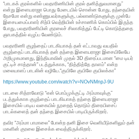
“பாடகக் குரல்களில் பவதாரிணியின் குரல் தனித்துவமானது"
என்று இளையராஜா பொது மேடையில் சொன்ன போது, தந்தையின்
நேசமோ என்று எண்ணுபவர்களுக்கு, பல்லாண்டுகளுக்கு முன்பே
இசையமைப்பாளர் சிற்பி வெற்றியின் உச்சாணிக் கொம்பில் இருந்த
போது, பவதாரிணியின் குரலைச் சிலாகித்துப் பேட்டி கொடுத்ததை
ஞாபகத்தில் எழுப்ப வேண்டும்.
பவதாரிணி குழந்தைப் பாடகியாகத் தன் எட்டாவது வயதில்
குழந்தைப் பாடகியாகத் தன் தந்தை இளையராஜா இசையிலேயே
அறிமுகமானது, இந்தியாவின் முதல் 3D திரைப்படமான “மை டியர்
குட்டிச் சாத்தான்” படத்துக்காக, “தித்தித்தே தாளம்” என்ற
மலையாளப் பாடலின் வழியே.“குயிலே குயிலே குயிலக்கா”
https://www.youtube.com/watch?v=NOvNMnpJ-9U
பாடலை சித்ராவோடு “என் பொம்முக்குட்டி அம்மாவுக்கு"
படத்துக்காக குழந்தைப் பாடகியாகத் தந்தை இளையராஜா
இசையில் பாடிய வகையில் நூறைத் தொடும் திரையிசைப்
பாடல்களைத் தன் தந்தை இசையில் பாடியிருக்கிறார்.
தவிர “அம்மா பாமாலை” போன்ற தனி இசை வெளியீடுகளிலும் தன்
மகளின் குரலை இசைக்க வைத்திருக்கிறார்.