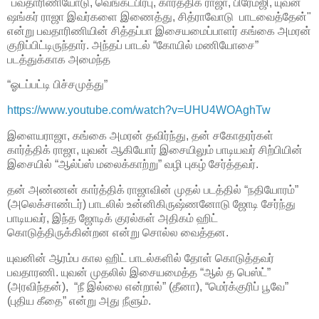
"பவதாரிணியோடு, வெங்கட்பிரபு, கார்த்திக் ராஜா, பிரேம்ஜி, யுவன்
ஷங்கர் ராஜா இவர்களை இணைத்து, சித்ராவோடு பாடவைத்தேன்"
என்று பவதாரிணியின் சித்தப்பா இசையமைப்பாளர் கங்கை அமரன்
குறிப்பிட்டிருந்தார். அந்தப் பாடல் “கோயில் மணியோசை”
படத்துக்காக அமைந்த
“ஓடப்பட்டி பிச்சமுத்து”
https://www.youtube.com/watch?v=UHU4WOAghTw
இளையராஜா, கங்கை அமரன் தவிர்ந்து, தன் சகோதரர்கள்
கார்த்திக் ராஜா, யுவன் ஆகியோர் இசையிலும் பாடியவர் சிற்பியின்
இசையில் “ஆல்ப்ஸ் மலைக்காற்று” வழி புகழ் சேர்த்தவர்.
தன் அண்ணன் கார்த்திக் ராஜாவின் முதல் படத்தில் “நதியோரம்”
(அலெக்சாண்டர்) பாடலில் உன்னிகிருஷ்ணனோடு ஜோடி சேர்ந்து
பாடியவர், இந்த ஜோடிக் குரல்கள் அதிகம் ஹிட்
கொடுத்திருக்கின்றன என்று சொல்ல வைத்தன.
யுவனின் ஆரம்ப கால ஹிட் பாடல்களில் தோள் கொடுத்தவர்
பவதாரணி. யுவன் முதலில் இசையமைத்த “ஆல் த பெஸ்ட்”
(அரவிந்தன்), “நீ இல்லை என்றால்” (தீனா), “மெர்க்குரிப் பூவே”
(புதிய கீதை” என்று அது நீளும்.