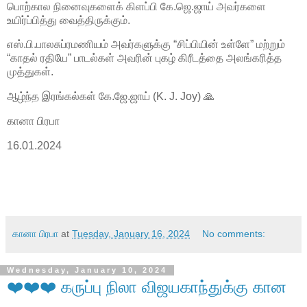
பொற்கால நினைவுகளைக் கிளப்பி கே.ஜெ.ஜாய் அவர்களை
உயிர்ப்பித்து வைத்திருக்கும்.
எஸ்.பி.பாலசுப்ரமணியம் அவர்களுக்கு “சிப்பியின் உள்ளே” மற்றும்
“காதல் ரதியே” பாடல்கள் அவரின் புகழ் கிரீடத்தை அலங்கரித்த
முத்துகள்.
ஆழ்ந்த இரங்கல்கள் கே.ஜே.ஜாய் (K. J. Joy) 🙏
கானா பிரபா
16.01.2024
கானா பிரபா
at
Tuesday, January 16, 2024
No comments:
Wednesday, January 10, 2024
❤️❤️❤️ கருப்பு நிலா விஜயகாந்துக்கு கான